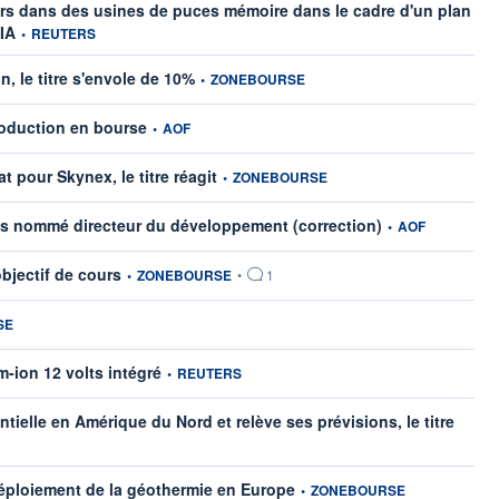
lars dans des usines de puces mémoire dans le cadre d'un plan
information fournie par
'IA
•
REUTERS
information fournie par
 le titre s'envole de 10%
•
ZONEBOURSE
information fournie par
roduction en bourse
•
AOF
information fournie par
 pour Skynex, le titre réagit
•
ZONEBOURSE
information fournie
ons nommé directeur du développement (correction)
•
AOF
information fournie par
bjectif de cours
•
ZONEBOURSE
•
1
nie par
SE
information fournie par
m-ion 12 volts intégré
•
REUTERS
tielle en Amérique du Nord et relève ses prévisions, le titre
information fournie par
déploiement de la géothermie en Europe
•
ZONEBOURSE