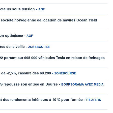
information fournie par
ucteurs sous tension
•
AOF
information
a société norvégienne de location de navires Ocean Yield
information fournie par
son optimisme
•
AOF
information fournie par
tes de la veille
•
ZONEBOURSE
22 portant sur 695 000 véhicules Tesla en raison de freinages
information fournie par
e de -2,5%, cassure des 69.200
•
ZONEBOURSE
information fournie par
NDS repousse son entrée en Bourse
•
BOURSORAMA AVEC MEDIA
information fournie pa
ent des rendements inférieurs à 10 % pour l'année
•
REUTERS