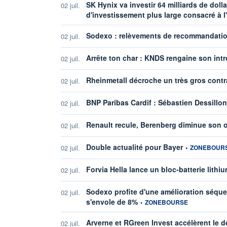
SK Hynix va investir 64 milliards de dol
02 juil.
d'investissement plus large consacré à l
Sodexo : relèvements de recommandation,
02 juil.
Arrête ton char : KNDS rengaine son int
02 juil.
Rheinmetall décroche un très gros contrat
02 juil.
BNP Paribas Cardif : Sébastien Dessill
02 juil.
Renault recule, Berenberg diminue son o
02 juil.
information four
Double actualité pour Bayer
02 juil.
•
ZONEBOUR
Forvia Hella lance un bloc-batterie lithiu
02 juil.
Sodexo profite d'une amélioration séquen
02 juil.
information fournie par
s'envole de 8%
•
ZONEBOURSE
Arverne et RGreen Invest accélèrent le 
02 juil.