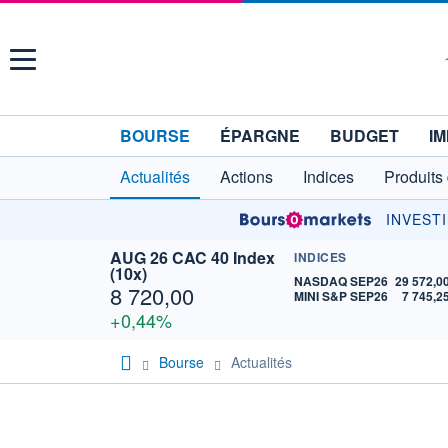
Menu
BOURSE
ÉPARGNE
BUDGET
IM
Actualités
Actions
Indices
Produits
INVEST
AUG 26 CAC 40 Index
INDICES
(10x)
NASDAQ SEP26
29 572,0
8 720,00
MINI S&P SEP26
7 745,2
+0,44%
Bourse
Actualités