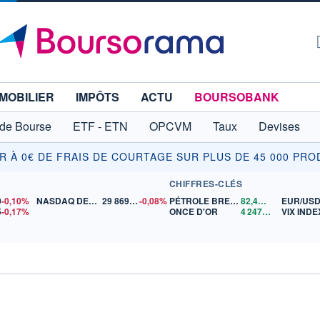
MOBILIER
IMPÔTS
ACTU
BOURSOBANK
 de Bourse
ETF - ETN
OPCVM
Taux
Devises
IR À 0€ DE FRAIS DE COURTAGE SUR PLUS DE 45 000 PRO
CHIFFRES-CLÉS
0
-0,10%
NASDAQ DEC26
29 869,50
-0,08%
PÉTROLE BRENT
82,44
$US
EUR/US
5
-0,17%
ONCE D'OR
4 247,81
$US
VIX INDE