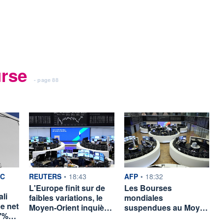
urse
- page 88
ar
information fournie par
information fournie par
C
REUTERS
•
18:43
AFP
•
18:32
L'Europe finit sur de
Les Bourses
li
faibles variations, le
mondiales
ce net
Moyen-Orient inquiè…
suspendues au Moy…
,7%…