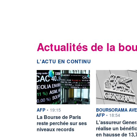
Actualités de la bo
L'ACTU EN CONTINU
information fournie par
information fournie p
AFP
•
19:15
BOURSORAMA AVE
AFP
•
18:54
La Bourse de Paris
L'assureur Genera
reste perchée sur ses
réalise un bénéfi
niveaux records
en hausse de 13