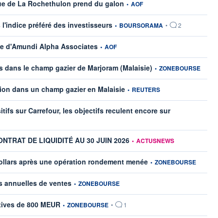
information fournie par
e de La Rochethulon prend du galon
•
AOF
information fournie par
 l'indice préféré des investisseurs
•
BOURSORAMA
•
2
information fournie par
le d'Amundi Alpha Associates
•
AOF
information fournie par
es dans le champ gazier de Marjoram (Malaisie)
•
ZONEBOURSE
information fournie par
tion dans un champ gazier en Malaisie
•
REUTERS
ifs sur Carrefour, les objectifs reculent encore sur
information fournie par
NTRAT DE LIQUIDITÉ AU 30 JUIN 2026
•
ACTUSNEWS
information fournie par
dollars après une opération rondement menée
•
ZONEBOURSE
information fournie par
s annuelles de ventes
•
ZONEBOURSE
information fournie par
tives de 800 MEUR
•
ZONEBOURSE
•
1