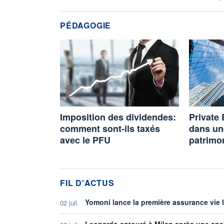
PÉDAGOGIE
Imposition des dividendes:
Private 
comment sont-ils taxés
dans un
avec le PFU
patrimo
FIL D'ACTUS
Yomoni lance la première assurance vie
02 juil.
Leonardo entouré à Milan après une ana