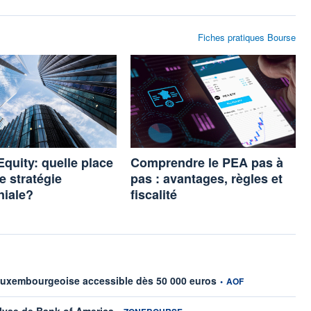
Fiches pratiques Bourse
Equity: quelle place
Comprendre le PEA pas à
e stratégie
pas : avantages, règles et
niale?
fiscalité
information fournie par
 luxembourgeoise accessible dès 50 000 euros
•
AOF
information fournie par
lyse de Bank of America