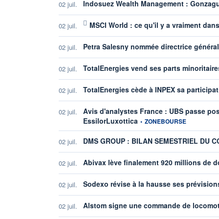
Indosuez Wealth Management : Gonzagu
02 juil.
MSCI World : ce qu'il y a vraiment dans
02 juil.
Petra Salesny nommée directrice généra
02 juil.
TotalEnergies vend ses parts minoritair
02 juil.
TotalEnergies cède à INPEX sa participa
02 juil.
Avis d'analystes France : UBS passe posit
02 juil.
information fournie par
EssilorLuxottica
•
ZONEBOURSE
DMS GROUP : BILAN SEMESTRIEL DU CO
02 juil.
Abivax lève finalement 920 millions de 
02 juil.
Sodexo révise à la hausse ses prévision
02 juil.
Alstom signe une commande de locomo
02 juil.