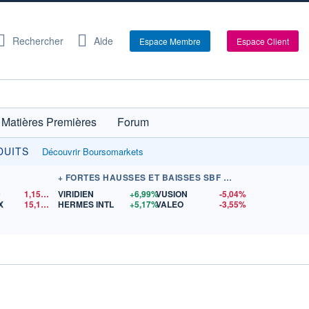
Rechercher
Aide
Espace Membre
Espace Client
Matières Premières
Forum
INVESTIR À 0€ DE FRAIS DE COURTAGE SUR PLUS D
DUITS
Découvrir Boursomarkets
+ FORTES HAUSSES ET BAISSES SBF 120
D
1,1523
$US
VIRIDIEN
+6,99%
VUSION
-5,04%
X
15,14
$US
HERMES INTL
+5,17%
VALEO
-3,55%