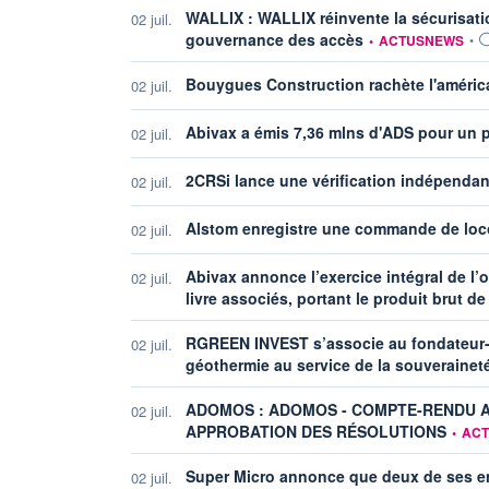
WALLIX : WALLIX réinvente la sécurisat
02 juil.
information fournie p
gouvernance des accès
•
ACTUSNEWS
•
Bouygues Construction rachète l'améric
02 juil.
Abivax a émis 7,36 mlns d'ADS pour un p
02 juil.
2CRSi lance une vérification indépendan
02 juil.
Alstom enregistre une commande de loc
02 juil.
Abivax annonce l’exercice intégral de l
02 juil.
livre associés, portant le produit brut de
RGREEN INVEST s’associe au fondateur-
02 juil.
géothermie au service de la souveraine
ADOMOS : ADOMOS - COMPTE-RENDU A
02 juil.
informa
APPROBATION DES RÉSOLUTIONS
•
AC
Super Micro annonce que deux de ses em
02 juil.