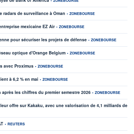
•
ZONEBOURSE
information fournie par
e radars de surveillance à Oman
•
ZONEBOURSE
information fournie par
entreprise mexicaine EZ Air
•
ZONEBOURSE
information fournie par
nne pour sécuriser les projets de défense
•
ZONEBOURSE
information fournie par
réseau optique d'Orange Belgium
•
ZONEBOURSE
information fournie par
ns avec Proximus
•
ZONEBOURSE
information fournie par
ient à 6,2 % en mai
•
ZONEBOURSE
information fournie par
n après les chiffres du premier semestre 2026
•
ZONEBOURSE
 leur offre sur Kakaku, avec une valorisation de 4,1 milliards de
information fournie par
AT
•
REUTERS