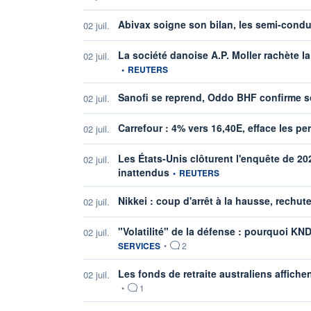
Abivax soigne son bilan, les semi-cond
02 juil.
La société danoise A.P. Moller rachète l
02 juil.
•
REUTERS
Sanofi se reprend, Oddo BHF confirme 
02 juil.
Carrefour : 4% vers 16,40E, efface les per
02 juil.
Les États-Unis clôturent l'enquête de 20
02 juil.
information fournie par
inattendus
•
REUTERS
Nikkei : coup d'arrêt à la hausse, rechut
02 juil.
"Volatilité" de la défense : pourquoi K
02 juil.
SERVICES
•
2
Les fonds de retraite australiens affich
02 juil.
•
1