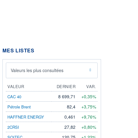
MES LISTES
Valeurs les plus consultées
VALEUR
DERNIER
VAR.
8 699,71
+0,35%
CAC 40
82,4
+3,75%
Pétrole Brent
0,461
+9,76%
HAFFNER ENERGY
27,82
+0,80%
2CRSI
120,75
+1,22%
SOITEC