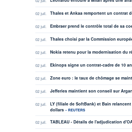
02 juil.
Thales et Ankaa remportent un contrat d
02 juil.
Embraer prend le contrôle total de sa co
02 juil.
Thales choisi par la Commission europée
02 juil.
Nokia retenu pour la modernisation du 
02 juil.
Ekinops signe un contrat-cadre de 10 a
02 juil.
Zone euro : le taux de chômage se maint
02 juil.
Jefferies maintient son conseil sur Arga
02 juil.
LY (filiale de SoftBank) et Bain relancent
02 juil.
information fournie par
dollars
•
REUTERS
TABLEAU - Détails de l'adjudication d'O
02 juil.