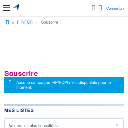
Menu
Connexion
FIP/FCPI
Souscrire
Souscrire
Message d'information
Aucune campagne FIP/FCPI n'est disponible pour le
moment.
MES LISTES
Valeurs les plus consultées