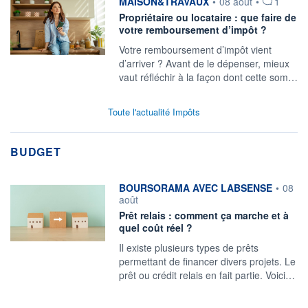
information fournie par
MAISON&TRAVAUX
•
08 août
•
1
Propriétaire ou locataire : que faire de
votre remboursement d’impôt ?
Votre remboursement d’impôt vient
d’arriver ? Avant de le dépenser, mieux
vaut réfléchir à la façon dont cette som…
Toute l'actualité Impôts
BUDGET
information fournie par
BOURSORAMA AVEC LABSENSE
•
08
août
Prêt relais : comment ça marche et à
quel coût réel ?
Il existe plusieurs types de prêts
permettant de financer divers projets. Le
prêt ou crédit relais en fait partie. Voici…