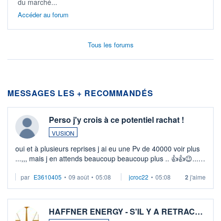
du marché...
Accéder au forum
Tous les forums
MESSAGES LES + RECOMMANDÉS
Perso j'y crois à ce potentiel rachat !
VUSION
oui et à plusieurs reprises j ai eu une Pv de 40000 voir plus
...,,, mais j en attends beaucoup beaucoup plus .. 👍👍😉...
pas pressé mais quasi certains
par
E3610405
•
09 août
•
05:08
jcroc22
•
05:08
2
j'aime
HAFFNER ENERGY - S'IL Y A RETRAC…