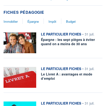
FICHES PÉDAGOGIE
Immobilier
Épargne
Impôt
Budget
information fournie par
LE PARTICULIER FICHES
•
31 juil.
Épargne : les sept pièges à éviter
quand on a moins de 30 ans
information fournie par
LE PARTICULIER FICHES
•
31 juil.
Le Livret A : avantages et mode
d’emploi
information fournie par
LE PARTICULIER FICHES
•
31 juil.