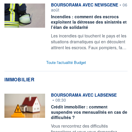
information fournie par
BOURSORAMA AVEC NEWSGENE
•
06
août
Incendies : comment des escrocs
exploitent la détresse des sinistrés et
l’élan de solidarité
Les incendies qui touchent le pays et les
situations dramatiques qui en découlent
attirent les escrocs. Faux pompiers, fa…
Toute l'actualité Budget
IMMOBILIER
information fournie par
BOURSORAMA AVEC LABSENSE
•
08:30
Crédit immobilier : comment
suspendre vos mensualités en cas de
difficultés ?
Vous rencontrez des difficultés
financières et vous vous demandez