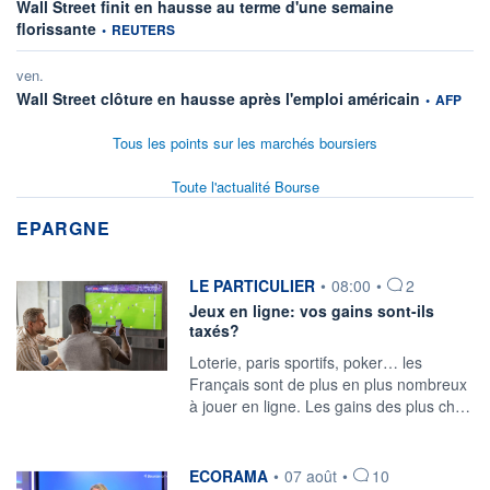
Wall Street finit en hausse au terme d'une semaine
information fournie par
florissante
•
REUTERS
ven.
information 
Wall Street clôture en hausse après l'emploi américain
•
AFP
Tous les points sur les marchés boursiers
Toute l'actualité Bourse
EPARGNE
information fournie par
LE PARTICULIER
•
08:00
•
2
Jeux en ligne: vos gains sont-ils
taxés?
Loterie, paris sportifs, poker… les
Français sont de plus en plus nombreux
à jouer en ligne. Les gains des plus ch…
information fournie par
ECORAMA
•
07 août
•
10