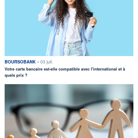
information fournie par
BOURSOBANK
•
03 juil.
Votre carte bancaire est-elle compatible avec l'international et à
quels prix ?