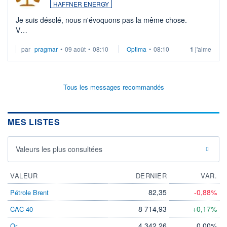
HAFFNER ENERGY
Je suis désolé, nous n'évoquons pas la même chose.
V
par
pragmar
•
09 août
•
08:10
Optima
•
08:10
1
j'aime
Le jeudi 6 août, porté par le communiqué sur la qualification
du module H6, le titre avait
Tous les messages recommandés
MES LISTES
Valeurs les plus consultées
VALEUR
DERNIER
VAR.
82,35
-0,88%
Pétrole Brent
8 714,93
+0,17%
CAC 40
4 342,26
0,00%
Or