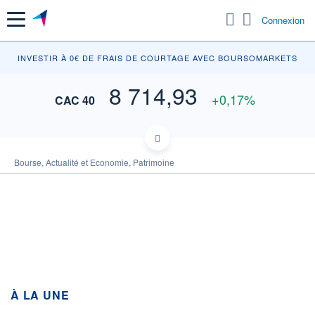
Menu
Connexion
INV
INVESTIR À 0€ DE FRAIS DE COURTAGE AVEC BOURSOMARKETS
8 714,93
+0,17%
CAC 40
8 760
Bourse, Actualité et Economie, Patrimoine
8 750
8 740
8 730
8 720
8 710
8 700
8 690
À LA UNE
11h53
14h46