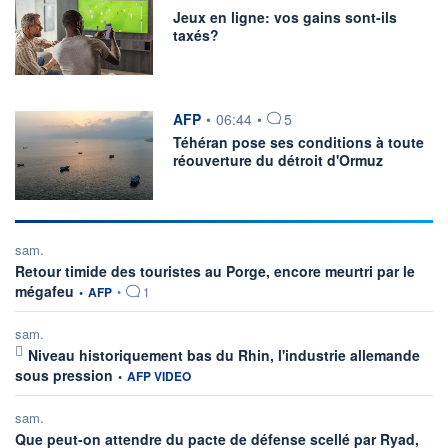
STMICROELECTRONICS
+3,16%
DBV TECHNOLOGIES
-4,44%
Jeux en ligne: vos gains sont-ils
REMY COINTREAU
+2,69%
AIR FRANCE-KLM
-2,95%
taxés?
PALMARÈS
France
Dividendes
information fournie par
AFP
•
06:44
•
5
Secteurs
Téhéran pose ses conditions à toute
PER
réouverture du détroit d'Ormuz
sam.
Retour timide des touristes au Porge, encore meurtri par le
information fournie par
mégafeu
•
AFP
•
1
sam.
Niveau historiquement bas du Rhin, l'industrie allemande
information fournie par
sous pression
•
AFP VIDEO
sam.
Que peut-on attendre du pacte de défense scellé par Ryad,