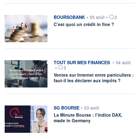
information fournie par
BOURSOBANK
•
05 août
•
2
C’est quoi un crédit in fine ?
information fournie par
TOUT SUR MES FINANCES
•
04 août
•
3
Ventes sur Internet entre particuliers :
faut-il les déclarer aux impôts ?
information fournie par
SG BOURSE
•
03 août
La Minute Bourse : l’indice DAX,
made in Germany