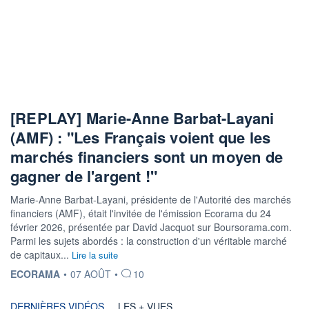
[REPLAY] Marie-Anne Barbat-Layani
(AMF) : "Les Français voient que les
marchés financiers sont un moyen de
gagner de l'argent !"
Marie-Anne Barbat-Layani, présidente de l'Autorité des marchés
financiers (AMF), était l'invitée de l'émission Ecorama du 24
février 2026, présentée par David Jacquot sur Boursorama.com.
Parmi les sujets abordés : la construction d'un véritable marché
de capitaux...
Lire la suite
INFORMATION FOURNIE PAR
ECORAMA
•
07 AOÛT
•
10
DERNIÈRES VIDÉOS
LES + VUES