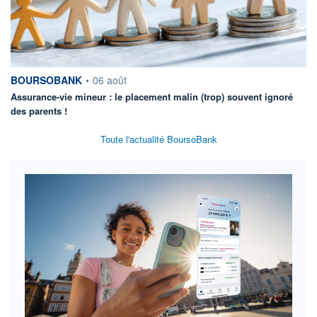
information fournie par
BOURSOBANK
•
06 août
Assurance-vie mineur : le placement malin (trop) souvent ignoré
des parents !
Toute l'actualité BoursoBank