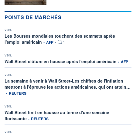
POINTS DE MARCHÉS
ven.
Les Bourses mondiales touchent des sommets après
information fournie par
l'emploi américain
•
AFP
•
1
ven.
information 
Wall Street clôture en hausse après l'emploi américain
•
AFP
ven.
La semaine à venir à Wall Street-Les chiffres de l'inflation
inf
mettront à l'épreuve les actions américaines, qui ont attein…
•
REUTERS
ven.
Wall Street finit en hausse au terme d'une semaine
information fournie par
florissante
•
REUTERS
ven.