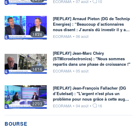
information fournie par
ECORAMA
•
07 août
•
10
[REPLAY] Arnaud Pieton (DG de Technip
Energies) : “Beaucoup d’actionnaires
nous disent : J’aurais dû investir il y a…
16'26
information fournie par
ECORAMA
•
06 août
[REPLAY] Jean-Marc Chéry
(STMicroelectronics) : "Nous sommes
repartis dans une phase de croissance !"
16'16
information fournie par
ECORAMA
•
05 août
[REPLAY] Jean-François Fallacher (DG
d’Eutelsat) : "L'argent n'est plus un
problème pour nous grâce à cette aug…
22'03
information fournie par
ECORAMA
•
04 août
•
16
BOURSE