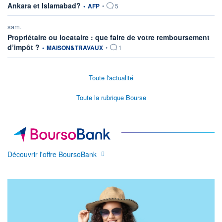
information fournie par
Ankara et Islamabad?
•
AFP
•
5
sam.
Propriétaire ou locataire : que faire de votre remboursement
information fournie par
d’impôt ?
•
MAISON&TRAVAUX
•
1
Toute l'actualité
Toute la rubrique Bourse
Découvrir l'offre BoursoBank