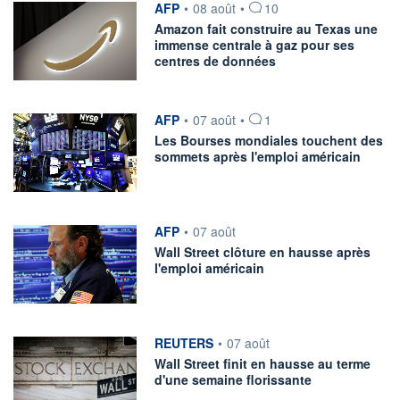
information fournie par
AFP
•
08 août
•
10
Amazon fait construire au Texas une
immense centrale à gaz pour ses
centres de données
information fournie par
AFP
•
07 août
•
1
Les Bourses mondiales touchent des
sommets après l'emploi américain
information fournie par
AFP
•
07 août
Wall Street clôture en hausse après
l'emploi américain
information fournie par
REUTERS
•
07 août
Wall Street finit en hausse au terme
d'une semaine florissante