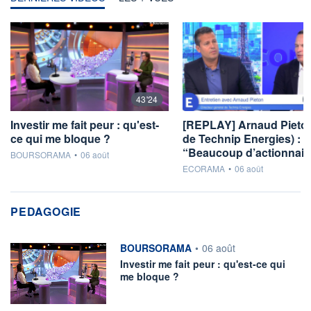
43'24
Investir me fait peur : qu'est-
[REPLAY] Arnaud Pieto
ce qui me bloque ?
de Technip Energies) :
“Beaucoup d’actionnai
information fournie par
BOURSORAMA
•
06 août
information fournie par
ECORAMA
•
06 août
PEDAGOGIE
information fournie par
BOURSORAMA
•
06 août
Investir me fait peur : qu'est-ce qui
me bloque ?