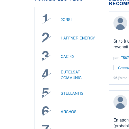
RECOM
1
2CRSI
2
HAFFNER ENERGY
Si 75 à 
revenait
3
cela rep
CAC 40
par
T567
d'affair
:
4
Greenv
EUTELSAT
• 31,9 m
COMMUNIC.
26
j'aime
5
STELLANTIS
6
ARCHOS
En attend
(probabl