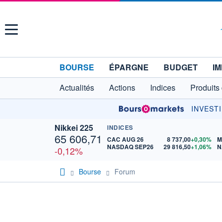
Menu
BOURSE
ÉPARGNE
BUDGET
IM
Actualités
Actions
Indices
Produits
INVEST
Nikkei 225
INDICES
65 606,71
CAC AUG 26
8 737,00
+0,30%
M
NASDAQ SEP26
29 816,50
+1,06%
N
-0,12%
Bourse
Forum