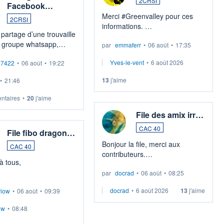
2CRSI
Facebook…
Merci #Greenvalley pour ces
2CRSI
informations.
 partage d’une trouvaille
#rogerle5 ==> Greenvalley
e groupe whatsapp,
par
emmaferr
•
06 août
•
17:35
prend ses responsabilités et
nt de créer en juillet
nous fait partager ses
Yves-le-vent
•
6 août 2026
87422
•
06 août
•
19:22
 officielle pour les
informations. Toi, tu dénigres
s relatives au data
bêtement, e
13
j'aime
•
21:46
t la centrale biomasse.
taires
•
20
j'aime
File des amix irr…
CAC 40
File fibo dragon…
Bonjour la file, merci aux
CAC 40
contributeurs.
à tous,
Bref passage matinal en cet été
par
docrad
•
06 août
•
08:25
caniculaire.
bo dragon CAC JOUR
La baisse des marchés
docrad
•
6 août 2026
13
j'aime
riow
•
06 août
•
09:39
asiatiques ce matin me fait
e départ (PH1J - PB1J
espérer que mes S Cac se
ow
•
08:48
refassen
8737 < PH1J.