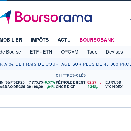
MOBILIER
IMPÔTS
ACTU
BOURSOBANK
 de Bourse
ETF - ETN
OPCVM
Taux
Devises
IR À 0€ DE FRAIS DE COURTAGE SUR PLUS DE 45 000 PRO
CHIFFRES-CLÉS
INI S&P SEP26
7 775,75
+0,57%
PÉTROLE BRENT
82,27
$US
EUR/USD
ASDAQ DEC26
30 108,00
+1,04%
ONCE D'OR
4 342,26
$US
VIX INDEX