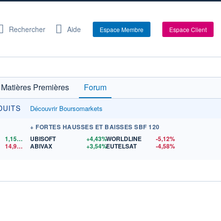
Rechercher
Aide
Espace Membre
Espace Client
Matières Premières
Forum
INVESTIR À 0€ DE FRAIS DE COURTAGE SUR PLUS D
DUITS
Découvrir Boursomarkets
+ FORTES HAUSSES ET BAISSES SBF 120
1,1560
$US
UBISOFT
+4,43%
WORLDLINE
-5,12%
14,90
$US
ABIVAX
+3,54%
EUTELSAT
-4,58%