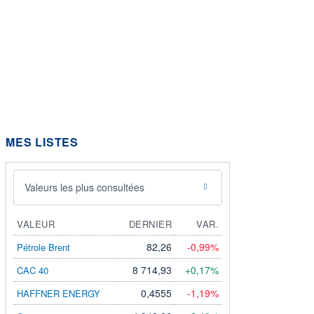
MES LISTES
Valeurs les plus consultées
VALEUR
DERNIER
VAR.
82,26
-0,99%
Pétrole Brent
8 714,93
+0,17%
CAC 40
0,4555
-1,19%
HAFFNER ENERGY