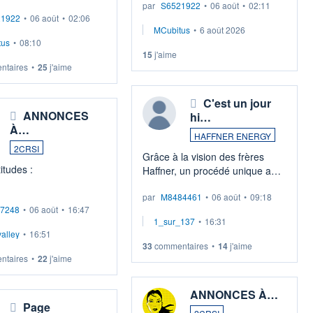
ous invite à consulter
par
S6521922
•
06 août
•
02:11
Energies
21922
•
06 août
•
02:06
ai pas tout en tête) voivi
MCubitus
•
6 août 2026
osition de résumé:
Suite à sa présentation j'ai
tus
•
08:10
réalisé une recherche sur le site
15
j'aime
"Reg
taires
•
25
j'aime
C'est un jour
ANNONCES
hi…
À…
HAFFNER ENERGY
2CRSI
Grâce à la vision des frères
itudes :
Haffner, un procédé unique au
monde va permettre de se
bliera dès le mois de
par
M8484461
•
06 août
•
09:18
passer graduellement des
7248
•
06 août
•
16:47
re une communication
énergies fossiles tout en
1_sur_137
•
16:31
e particulièrement
stockant des tonnes de c
alley
•
16:51
e, en amont de
33
commentaires
•
14
j'aime
ce du 29 octobre 2026.
taires
•
22
j'aime
ANNONCES À…
Page