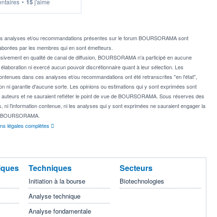
taires
•
15
j'aime
746) (PH2J 8753)
759) (PH4J 8767)
772).
es analyses et/ou recommandations présentes sur le forum BOURSORAMA sont
aborées par les membres qui en sont émetteurs.
usivement en qualité de canal de diffusion, BOURSORAMA n'a participé en aucune
 élaboration ni exercé aucun pouvoir discrétionnaire quant à leur sélection. Les
ontenues dans ces analyses et/ou recommandations ont été retranscrites "en l'état",
on ni garantie d'aucune sorte. Les opinions ou estimations qui y sont exprimées sont
rs auteurs et ne sauraient refléter le point de vue de BOURSORAMA. Sous réserves des
es, ni l'information contenue, ni les analyses qui y sont exprimées ne sauraient engager la
ité BOURSORAMA.
ons légales complètes
iques
Techniques
Secteurs
Initiation à la bourse
Biotechnologies
Analyse technique
Analyse fondamentale