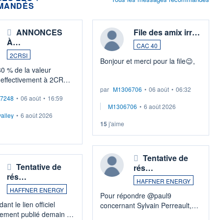
MANDÉS
ANNONCES
File des amix irr…
À…
CAC 40
2CRSI
Bonjour et merci pour la file😉​​,
80 % de la valeur
 effectivement à 2CRSI,
Le CAC 40 a terminé sa séance
résenterait un chiffre
par
M1306706
•
06 août
•
06:32
à l'équilibre, après avoir modéré
7248
•
06 août
•
16:59
es potentiel compris entre
son élan initial alors que
M1306706
•
6 août 2026
alley
•
6 août 2026
15
j'aime
illiards d'euros (75 %)
Tentative de
Tentative de
rés…
rés…
HAFFNER ENERGY
HAFFNER ENERGY
Pour répondre @paul9
ant le lien officiel
concernant Sylvain Perreault,
ement publié demain et
PDG/Actionnaire de Mundi