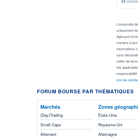
24
commen
(PH1J 8
(PH3J 8
(PH5J 8
Seuil
L'ensemble d
uniquement él
Agissant excl
manière à leur
informations c
sans déclarati
celles de leu
lois applicabl
responsabil
Lire les menti
FORUM BOURSE PAR THÉMATIQUES
Marchés
Zones géograph
(Day)Trading
Etats-Unis
Small Caps
Royaume-Uni
Alternext
Allemagne