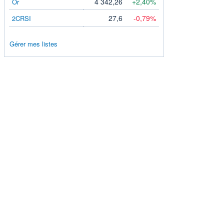
4 342,26
+2,40%
Or
27,6
-0,79%
2CRSI
Gérer mes listes