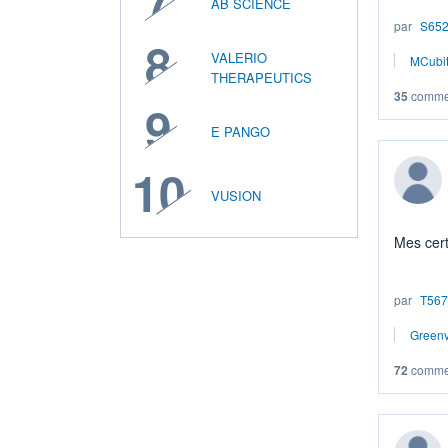
7
AB SCIENCE
que je v
par
S65
car je n'
8
une prop
VALERIO
MCubi
THERAPEUTICS
Imp
35
commen
9
E PANGO
10
VUSION
Mes cert
2CRSI pu
par
T567
septemb
officiell
Greenv
complèt
l'échéan
72
commen