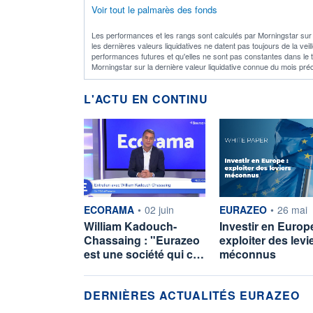
Voir tout le palmarès des fonds
Les performances et les rangs sont calculés par Morningstar sur la
les dernières valeurs liquidatives ne datent pas toujours de la ve
performances futures et qu'elles ne sont pas constantes dans le
Morningstar sur la dernière valeur liquidative connue du mois pré
L'ACTU EN CONTINU
information fournie par
information fournie p
ECORAMA
•
02 juin
EURAZEO
•
26 mai
William Kadouch-
Investir en Europe
Chassaing : "Eurazeo
exploiter des levi
est une société qui c…
méconnus
DERNIÈRES ACTUALITÉS EURAZEO