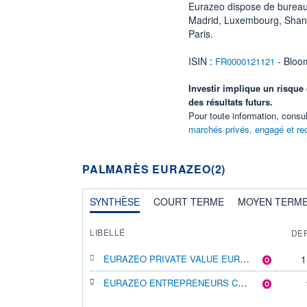
Eurazeo dispose de bureaux
Madrid, Luxembourg, Shang
Paris.
ISIN :
- Bloo
FR0000121121
Investir implique un risque
des résultats futurs.
Pour toute information, consult
marchés privés, engagé et re
PALMARÈS EURAZEO(2)
SYNTHÈSE
COURT TERME
MOYEN TERM
LIBELLÉ
DE
EURAZEO PRIVATE VALUE EUROPE 3 A
1
EURAZEO ENTREPRENEURS CLUB 3 A