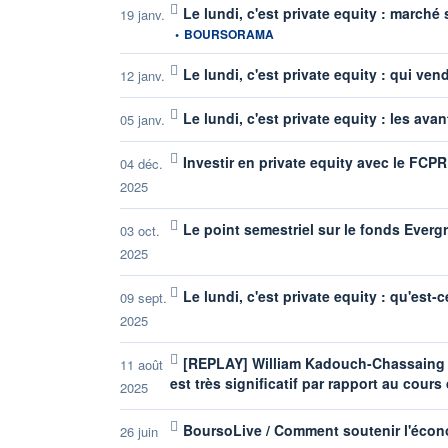
Le lundi, c'est private equity : march
19 janv.
•
BOURSORAMA
Le lundi, c'est private equity : qui ve
12 janv.
Le lundi, c'est private equity : les av
05 janv.
Investir en private equity avec le FCP
04 déc.
2025
Le point semestriel sur le fonds Everg
03 oct.
2025
Le lundi, c'est private equity : qu'est-
09 sept.
2025
[REPLAY] William Kadouch-Chassaing (c
11 août
est très significatif par rapport au cours
2025
BoursoLive / Comment soutenir l'écon
26 juin