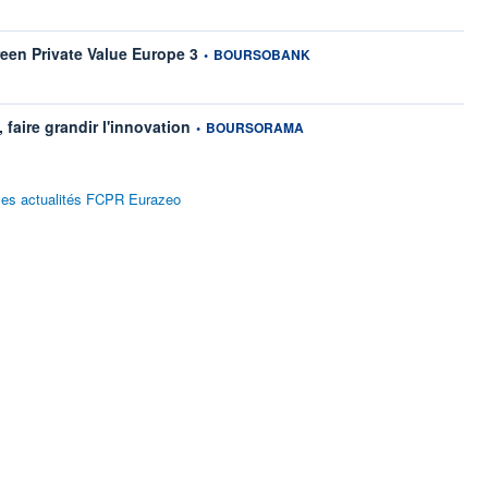
information fournie par
reen Private Value Europe 3
•
BOURSOBANK
information fournie par
 faire grandir l'innovation
•
BOURSORAMA
 les actualités FCPR Eurazeo