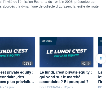
 l'invité de l'émission Ecorama du 1er juin 2026, présentée par
abordés : la dynamique de collecte d'Eurazeo, la feuille de route
02'12
02'10
'est private equity :
Le lundi, c'est private equity :
Le l
condaire, des
qui vend sur le marché
les 
ces plus prévisib…
secondaire ? Et pourquoi ?
l'in
rnie par
information fournie par
inform
A
•
19 janv.
BOURSORAMA
•
12 janv.
BOU