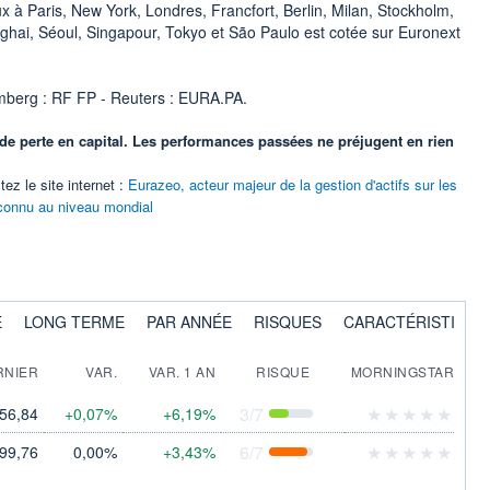
 à Paris, New York, Londres, Francfort, Berlin, Milan, Stockholm,
hai, Séoul, Singapour, Tokyo et São Paulo est cotée sur Euronext
mberg : RF FP - Reuters : EURA.PA.
 de perte en capital. Les performances passées ne préjugent en rien
ez le site internet :
Eurazeo, acteur majeur de la gestion d'actifs sur les
connu au niveau mondial
E
LONG TERME
PAR ANNÉE
RISQUES
CARACTÉRISTIQUE
RNIER
VAR.
VAR. 1 AN
RISQUE
MORNINGSTAR
3
/7
56,84
+0,07%
+6,19%
6
/7
99,76
0,00%
+3,43%