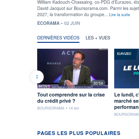
William Kadouch-Chassaing, co-PDG d'Eurazeo, était
David Jacquot sur Boursorama.com. Parmi les sujets 
2027, la transformation du groupe...
Lire la suite
INFORMATION FOURNIE PAR
ECORAMA
•
02 JUIN
DERNIÈRES VIDÉOS
LES + VUES
30'59
Tout comprendre sur la crise
Le lundi, c
du crédit privé ?
marché se
performan
information fournie par
BOURSORAMA
•
14 avr.
information fou
BOURSORAM
PAGES LES PLUS POPULAIRES