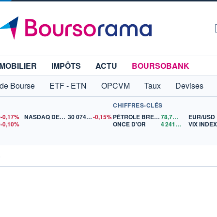
MOBILIER
IMPÔTS
ACTU
BOURSOBANK
 de Bourse
ETF - ETN
OPCVM
Taux
Devises
CHIFFRES-CLÉS
0
-0,17%
NASDAQ DEC26
30 074,75
-0,15%
PÉTROLE BRENT
78,78
$US
EUR/USD
0
-0,10%
ONCE D'OR
4 241,04
$US
VIX INDE
o