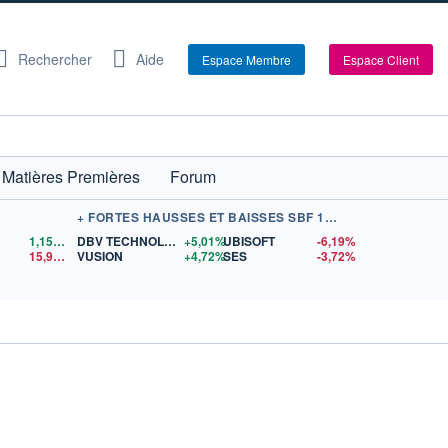
Rechercher
Aide
Espace Membre
Espace Client
Matières Premières
Forum
+ FORTES HAUSSES ET BAISSES SBF 120
1,1544
$US
DBV TECHNOLOGIES
+5,01%
UBISOFT
-6,19%
X
15,96
$US
VUSION
+4,72%
SES
-3,72%