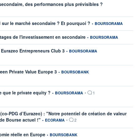
information fournie pa
é secondaire, des performances plus prévisibles ?
information fournie par
nd sur le marché secondaire ? Et pourquoi ?
•
BOURSORAMA
information fournie par
antages de l'investissement en secondaire
•
BOURSORAMA
information fournie par
R Eurazeo Entrepreneurs Club 3
•
BOURSORAMA
information fournie par
reen Private Value Europe 3
•
BOURSOBANK
information fournie par
ce que le private equity ?
•
BOURSORAMA
•
1
o-PDG d’Eurazeo) : "Notre potentiel de création de valeur
information fournie par
 de Bourse actuel !"
•
ECORAMA
•
2
information fournie par
omie réelle en Europe
•
BOURSOBANK