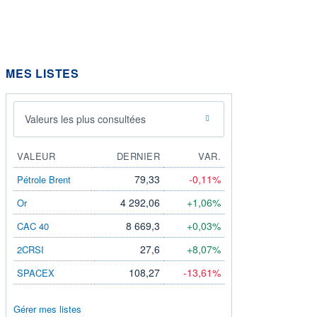
MES LISTES
Valeurs les plus consultées
VALEUR
DERNIER
VAR.
79,33
-0,11%
Pétrole Brent
4 292,06
+1,06%
Or
8 669,3
+0,03%
CAC 40
27,6
+8,07%
2CRSI
108,27
-13,61%
SPACEX
Gérer mes listes