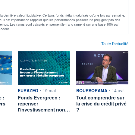
 dernière valeur liquidative. Certains fonds n'étant valorisés qu'une fois par semaine,
ille. Il est important de rappeler que les performances passées ne préjugent pas des
 temps. Les rangs sont calculés en percentile (rang ramené sur une base 100) par
cédent.
Toute l'actualité
ar
information fournie par
information fournie par
EURAZEO
•
19 mai
BOURSORAMA
•
14 avr.
 :
Fonds Evergreen :
Tout comprendre sur
ers
repenser
la crise du crédit privé
l'investissement non…
?