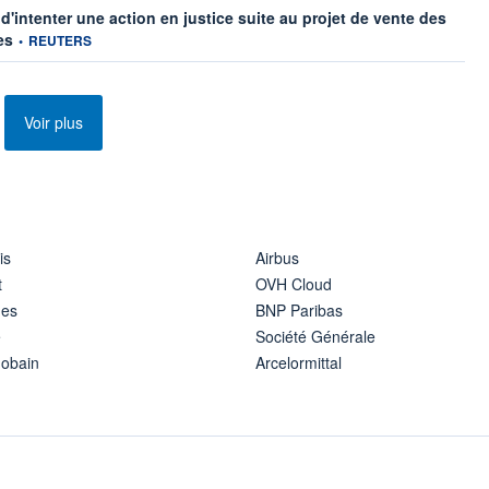
'intenter une action en justice suite au projet de vente des
information fournie par
es
•
REUTERS
Voir plus
is
Airbus
t
OVH Cloud
ues
BNP Paribas
e
Société Générale
Gobain
Arcelormittal