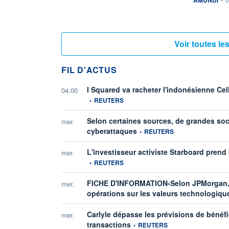
Voir toutes l
FIL D'ACTUS
I Squared va racheter l'indonésienne Cell
04:00
•
REUTERS
Selon certaines sources, de grandes socié
mer.
information fournie par
cyberattaques
•
REUTERS
L'investisseur activiste Starboard pren
mer.
•
REUTERS
FICHE D'INFORMATION-Selon JPMorgan, le
mer.
opérations sur les valeurs technologique
Carlyle dépasse les prévisions de béné
mer.
information fournie par
transactions
•
REUTERS