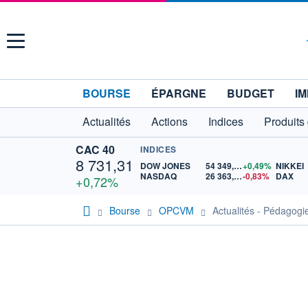
Menu
BOURSE
ÉPARGNE
BUDGET
IM
Actualités
Actions
Indices
Produits
CAC 40
INDICES
8 731,31
DOW JONES
54 349,12
+0,49%
NIKKEI
NASDAQ
26 363,44
-0,83%
DAX
+0,72%
Bourse
OPCVM
Actualités - Pédagogi