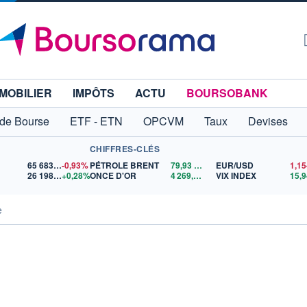
MOBILIER
IMPÔTS
ACTU
BOURSOBANK
 de Bourse
ETF - ETN
OPCVM
Taux
Devises
CHIFFRES-CLÉS
65 683,26
-0,93%
PÉTROLE BRENT
79,93
$US
EUR/USD
26 198,55
+0,28%
ONCE D'OR
4 269,07
$US
VIX INDEX
15,9
e