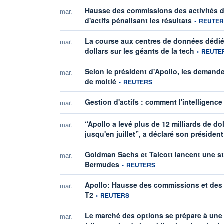
Hausse des commissions des activités de
mar.
information 
d'actifs pénalisant les résultats
•
REUTER
La course aux centres de données dédiés 
mar.
information
dollars sur les géants de la tech
•
REUTE
Selon le président d'Apollo, les demande
mar.
information fournie par
de moitié
•
REUTERS
Gestion d'actifs : comment l'intelligence 
mar.
“Apollo a levé plus de 12 milliards de d
mar.
jusqu'en juillet”, a déclaré son président
Goldman Sachs et Talcott lancent une str
mar.
information fournie par
Bermudes
•
REUTERS
Apollo: Hausse des commissions et des 
mar.
information fournie par
T2
•
REUTERS
Le marché des options se prépare à une f
mar.