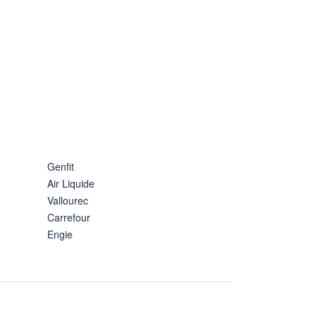
Genfit
Air Liquide
Vallourec
Carrefour
Engie