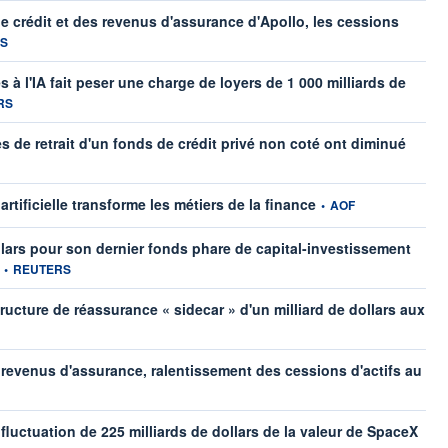
 crédit et des revenus d'assurance d'Apollo, les cessions
fournie par
S
à l'IA fait peser une charge de loyers de 1 000 milliards de
 fournie par
RS
s de retrait d'un fonds de crédit privé non coté ont diminué
information fournie par
artificielle transforme les métiers de la finance
•
AOF
ollars pour son dernier fonds phare de capital-investissement
information fournie par
•
REUTERS
ucture de réassurance « sidecar » d'un milliard de dollars aux
revenus d'assurance, ralentissement des cessions d'actifs au
luctuation de 225 milliards de dollars de la valeur de SpaceX
information fournie par