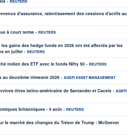
ats
•
REUTERS
evenus d'assurance, ralentissement des cessions d'actifs au
information fournie par
que à court terme
•
REUTERS
s gains des hedge funds en 2026 ont été affectés par les
information fournie par
s en juillet
•
REUTERS
information fournie par
ché indien des ETF avec le fonds Nifty 50
•
REUTERS
information fournie par
os au deuxième trimestre 2026
•
AGEFI ASSET MANAGEMENT
information fou
ervices titres latino-américaine de Santander et Caceis
•
AGEFI
information fournie par
miques britanniques - 4 août
•
REUTERS
informatio
sur le marché des changes du Trésor de Trump : McGeever