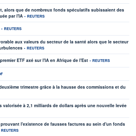
et, alors que de nombreux fonds spéculatifs subissaient des
information fournie par
uée par l'IA
•
REUTERS
information fournie par
•
REUTERS
vorable aux valeurs du secteur de la santé alors que le secteur
information fournie par
turbulences
•
REUTERS
information fournie par
remier ETF axé sur l'IA en Afrique de l'Est
•
REUTERS
mation fournie par
OF
 deuxième trimestre grâce à la hausse des commissions et du
ar
valorisée à 2,1 milliards de dollars après une nouvelle levée
prouvant l'existence de fausses factures au sein d'un fonds
formation fournie par
REUTERS