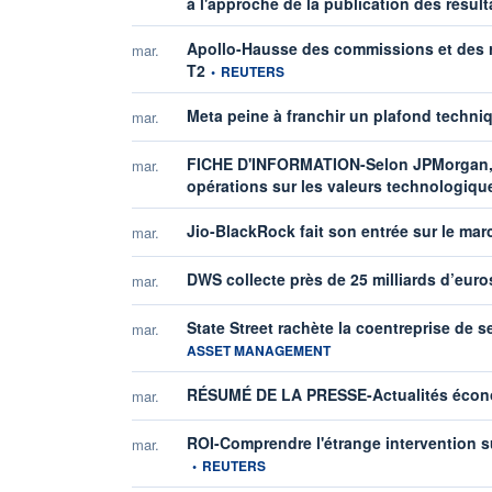
à l'approche de la publication des résult
Apollo-Hausse des commissions et des r
mar.
information fournie par
T2
•
REUTERS
Meta peine à franchir un plafond techni
mar.
FICHE D'INFORMATION-Selon JPMorgan, le
mar.
opérations sur les valeurs technologique
Jio-BlackRock fait son entrée sur le mar
mar.
DWS collecte près de 25 milliards d’eur
mar.
State Street rachète la coentreprise de s
mar.
ASSET MANAGEMENT
RÉSUMÉ DE LA PRESSE-Actualités écono
mar.
ROI-Comprendre l'étrange intervention 
mar.
•
REUTERS