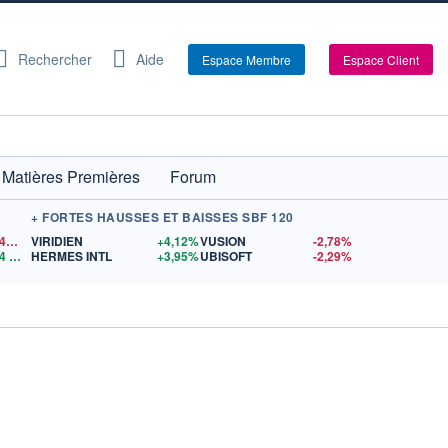
Rechercher
Aide
Espace Membre
Espace Client
Matières Premières
Forum
+ FORTES HAUSSES ET BAISSES SBF 120
1,1540
$US
VIRIDIEN
+4,12%
VUSION
-2,78%
4
$US
HERMES INTL
+3,95%
UBISOFT
-2,29%