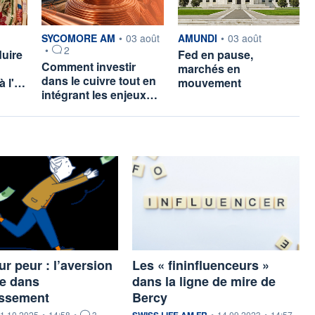
ar
information fournie par
information fournie par
SYCOMORE AM
•
03 août
AMUNDI
•
03 août
•
2
duire
Fed en pause,
Comment investir
marchés en
dans le cuivre tout en
à l'…
mouvement
intégrant les enjeux…
ur peur : l’aversion
Les « fininfluenceurs »
te dans
dans la ligne de mire de
issement
Bercy
ournie par
information fournie par
1.10.2025
•
14:58
•
3
SWISS LIFE AM FR
•
14.09.2023
•
14:57