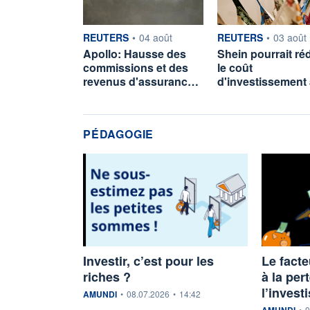
information fournie par
information fournie p
REUTERS
•
04 août
REUTERS
•
03 août
Apollo: Hausse des
Shein pourrait ré
commissions et des
le coût
revenus d'assuranc…
d'investissement 
PÉDAGOGIE
Investir, c’est pour les
Le facte
riches ?
à la per
l’invest
information fournie par
AMUNDI
•
08.07.2026
•
14:42
information f
AMUNDI
•
0