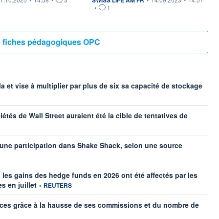
•
1
es fiches pédagogiques OPC
inform
a et vise à multiplier par plus de six sa capacité de stockage
tés de Wall Street auraient été la cible de tentatives de
information fo
d une participation dans Shake Shack, selon une source
s gains des hedge funds en 2026 ont été affectés par les
information fournie par
s en juillet
•
REUTERS
fices grâce à la hausse de ses commissions et du nombre de