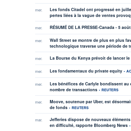
Les fonds Citadel ont progressé en juill
mer.
pertes liées à la vague de ventes provoq
RÉSUMÉ DE LA PRESSE-Canada - 5 août
mer.
Wall Street se montre de plus en plus fa
mer.
technologique traverse une période de 
La Bourse du Kenya prévoit de lancer le p
mer.
infor
Les fondamentaux du private equity
mer.
•
A
Les bénéfices de Carlyle bondissent au
mer.
information fournie p
nombre de transactions
•
REUTERS
Moove, soutenue par Uber, est désormais 
mer.
information fournie par
de fonds
•
REUTERS
Jefferies dispose de nouveaux éléments 
mar.
in
en difficulté, rapporte Bloomberg News
•