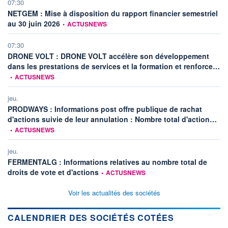
07:30
NETGEM : Mise à disposition du rapport financier semestriel
information fournie par
au 30 juin 2026
•
ACTUSNEWS
07:30
DRONE VOLT : DRONE VOLT accélère son développement
inf
dans les prestations de services et la formation et renforce…
•
ACTUSNEWS
jeu.
PRODWAYS : Informations post offre publique de rachat
info
d'actions suivie de leur annulation : Nombre total d'action…
•
ACTUSNEWS
jeu.
FERMENTALG : Informations relatives au nombre total de
information fournie par
droits de vote et d'actions
•
ACTUSNEWS
Voir les actualités des sociétés
CALENDRIER DES SOCIÉTÉS COTÉES