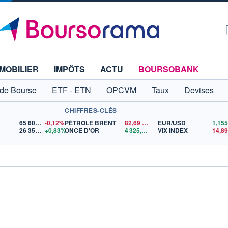
MOBILIER
IMPÔTS
ACTU
BOURSOBANK
 de Bourse
ETF - ETN
OPCVM
Taux
Devises
CHIFFRES-CLÉS
65 606,71
-0,12%
PÉTROLE BRENT
82,69
$US
EUR/USD
26 356,47
+0,83%
ONCE D'OR
4 325,02
$US
VIX INDEX