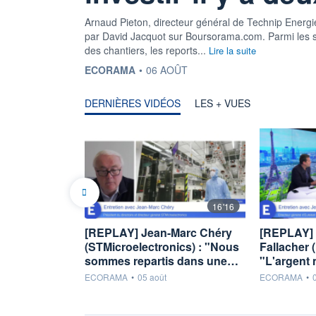
Arnaud Pieton, directeur général de Technip Energies
par David Jacquot sur Boursorama.com. Parmi les suj
des chantiers, les reports...
Lire la suite
INFORMATION FOURNIE PAR
ECORAMA
•
06 AOÛT
DERNIÈRES VIDÉOS
LES + VUES
16'16
[REPLAY] Jean-Marc Chéry
[REPLAY] 
(STMicroelectronics) : "Nous
Fallacher (
sommes repartis dans une…
"L'argent 
information fournie par
information fou
ECORAMA
•
05 août
ECORAMA
•