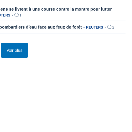
ns se livrent à une course contre la montre pour lutter
tion fournie par
UTERS
•
1
information fournie par
bombardiers d'eau face aux feux de forêt
•
REUTERS
•
2
Voir plus