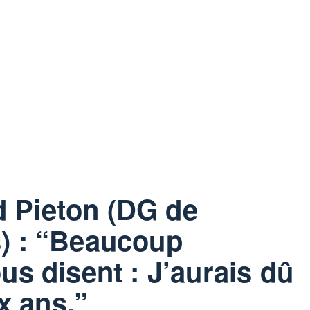
 Pieton (DG de
) : “Beaucoup
us disent : J’aurais dû
ux ans.”