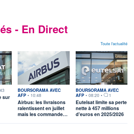
és - En Direct
Toute l'actualité
ar
information fournie par
information fournie par
:43
BOURSORAMA AVEC
BOURSORAMA AVEC
AFP
•
10:48
AFP
•
08:20
•
1
e sur
Airbus: les livraisons
Eutelsat limite sa perte
ralentissent en juillet
nette à 457 millions
mais les commande…
d'euros en 2025/2026