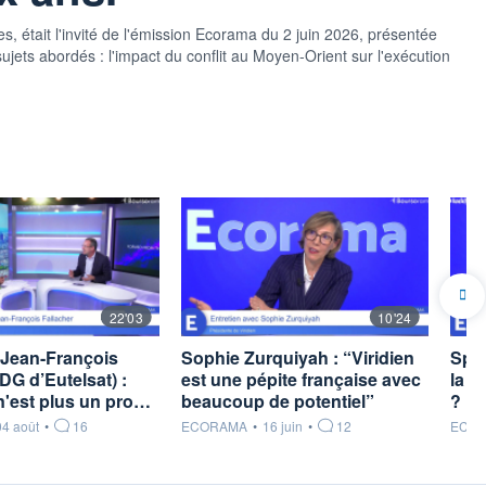
, était l'invité de l'émission Ecorama du 2 juin 2026, présentée
ets abordés : l'impact du conflit au Moyen-Orient sur l'exécution
22'03
10'24
Jean-François
Sophie Zurquiyah : “Viridien
Spac
DG d’Eutelsat) :
est une pépite française avec
la n
n'est plus un pro…
beaucoup de potentiel”
?
rnie par
information fournie par
inform
04 août
•
16
ECORAMA
•
16 juin
•
12
ECO