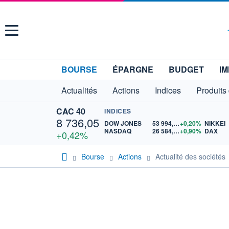
Menu
BOURSE
ÉPARGNE
BUDGET
IM
Actualités
Actions
Indices
Produits
CAC 40
INDICES
8 736,05
DOW JONES
53 994,02
+0,20%
NIKKEI
NASDAQ
26 584,80
+0,90%
DAX
+0,42%
Bourse
Actions
Actualité des sociétés