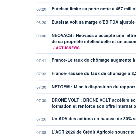
Eutelsat limite sa perte nette à 457 mill
08:20
Eutelsat voit sa marge d'EBITDA ajustée
08:20
NEOVACS : Néovacs a accepté une lettre d
08:00
de sa propriété intellectuelle et un ac
•
ACTUSNEWS
France-Le taux de chômage augmente à 
07:41
France-Hausse du taux de chômage à 8,
07:33
NETGEM : Mise à disposition du rapport f
07:30
DRONE VOLT : DRONE VOLT accélère son 
07:30
formation et renforce son offre internati
Un ADV des actions en hausse de 30% sur
07:26
L'ACR 2026 de Crédit Agricole souscrite
07:08