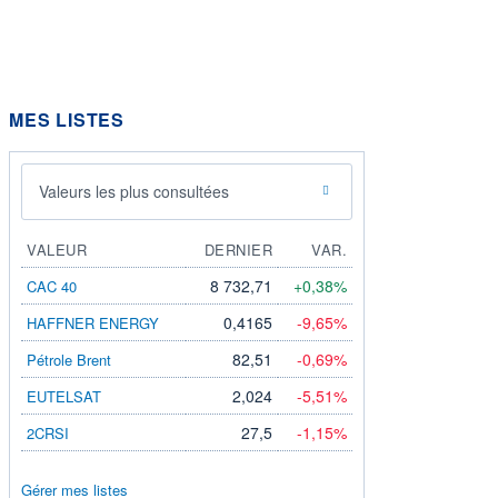
MES LISTES
Valeurs les plus consultées
VALEUR
DERNIER
VAR.
8 732,71
+0,38%
CAC 40
0,4165
-9,65%
HAFFNER ENERGY
82,51
-0,69%
Pétrole Brent
2,024
-5,51%
EUTELSAT
27,5
-1,15%
2CRSI
Gérer mes listes