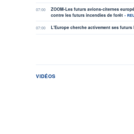
ZOOM-Les futurs avions-citernes europée
07:00
informa
contre les futurs incendies de forêt
•
RE
L'Europe cherche activement ses futurs 
07:00
VIDÉOS