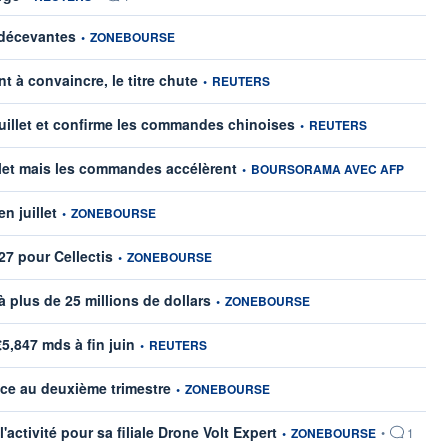
information fournie par
 décevantes
•
ZONEBOURSE
information fournie par
t à convaincre, le titre chute
•
REUTERS
information fournie par
 juillet et confirme les commandes chinoises
•
REUTERS
information fournie par
illet mais les commandes accélèrent
•
BOURSORAMA AVEC AFP
information fournie par
n juillet
•
ZONEBOURSE
information fournie par
27 pour Cellectis
•
ZONEBOURSE
information fournie par
 plus de 25 millions de dollars
•
ZONEBOURSE
information fournie par
€5,847 mds à fin juin
•
REUTERS
information fournie par
nce au deuxième trimestre
•
ZONEBOURSE
information fournie par
activité pour sa filiale Drone Volt Expert
•
ZONEBOURSE
•
1