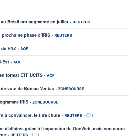
information fournie par
au Brésil ont augmenté en juillet
•
REUTERS
information fournie par
a prochaine phase d’IRIS
•
REUTERS
information fournie par
s de FNZ
•
AOF
information fournie par
d-Est
•
AOF
information fournie par
 en format ETF UCITS
•
AOF
information fournie par
de vote de Bureau Veritas
•
ZONEBOURSE
information fournie par
rogramme IRIS
•
ZONEBOURSE
information fournie par
t à convaincre, le titre chute
•
REUTERS
•
1
fre d'affaires grâce à l'expansion de OneWeb, mais son cours
information fournie par
rge
•
REUTERS
•
1