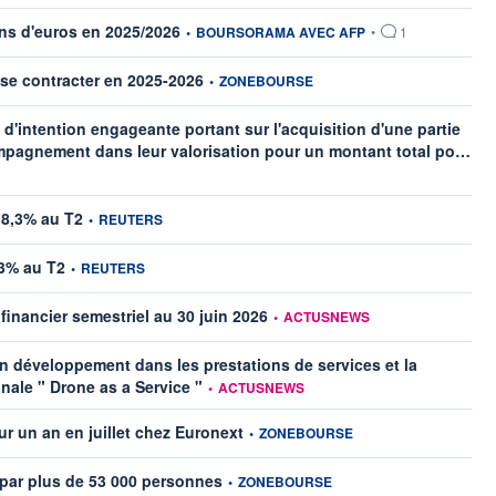
information fournie par
ions d'euros en 2025/2026
•
BOURSORAMA AVEC AFP
•
1
information fournie par
 se contracter en 2025-2026
•
ZONEBOURSE
'intention engageante portant sur l'acquisition d'une partie
info
compagnement dans leur valorisation pour un montant total po…
information fournie par
8,3% au T2
•
REUTERS
information fournie par
3% au T2
•
REUTERS
information fournie par
inancier semestriel au 30 juin 2026
•
ACTUSNEWS
développement dans les prestations de services et la
information fournie par
onale " Drone as a Service "
•
ACTUSNEWS
information fournie par
 un an en juillet chez Euronext
•
ZONEBOURSE
information fournie par
 par plus de 53 000 personnes
•
ZONEBOURSE