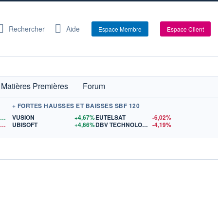
Rechercher
Aide
Espace Membre
Espace Client
Matières Premières
Forum
+ FORTES HAUSSES ET BAISSES SBF 120
1,1559
$US
VUSION
+4,67%
EUTELSAT
-6,02%
14,89
$US
UBISOFT
+4,66%
DBV TECHNOLOGIES
-4,19%