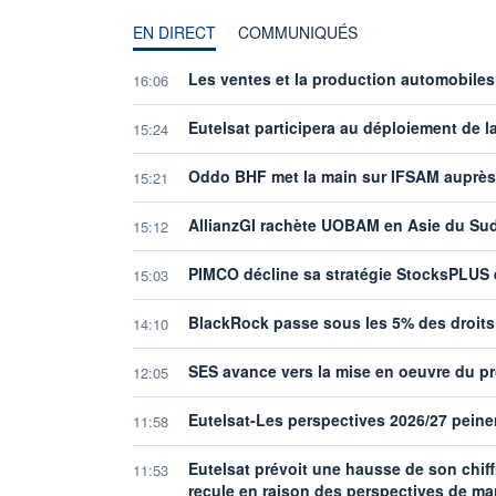
EN DIRECT
COMMUNIQUÉS
Les ventes et la production automobiles 
16:06
Eutelsat participera au déploiement de l
15:24
Oddo BHF met la main sur IFSAM auprè
15:21
AllianzGI rachète UOBAM en Asie du Su
15:12
PIMCO décline sa stratégie StocksPLUS
15:03
BlackRock passe sous les 5% des droits 
14:10
SES avance vers la mise en oeuvre du p
12:05
Eutelsat-Les perspectives 2026/27 peinen
11:58
Eutelsat prévoit une hausse de son chif
11:53
recule en raison des perspectives de ma