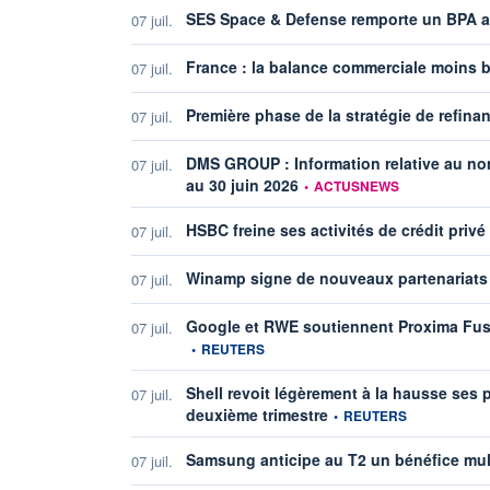
SES Space & Defense remporte un BPA av
07 juil.
France : la balance commerciale moins 
07 juil.
Première phase de la stratégie de refi
07 juil.
DMS GROUP : Information relative au nomb
07 juil.
information fournie par
au 30 juin 2026
•
ACTUSNEWS
HSBC freine ses activités de crédit privé
07 juil.
Winamp signe de nouveaux partenariats à
07 juil.
Google et RWE soutiennent Proxima Fusio
07 juil.
•
REUTERS
Shell revoit légèrement à la hausse ses 
07 juil.
information fournie par
deuxième trimestre
•
REUTERS
Samsung anticipe au T2 un bénéfice multi
07 juil.