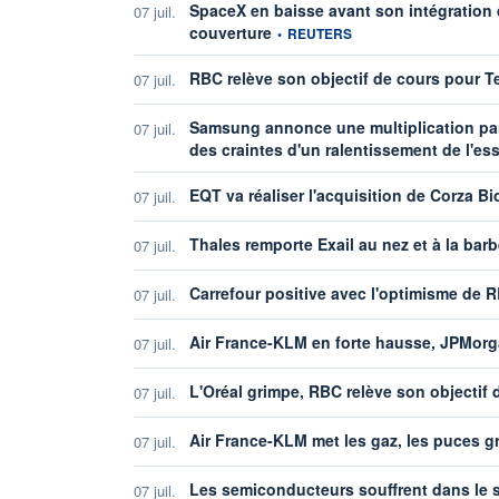
SpaceX en baisse avant son intégration 
07 juil.
information fournie par
couverture
•
REUTERS
RBC relève son objectif de cours pour 
07 juil.
Samsung annonce une multiplication par 
07 juil.
des craintes d'un ralentissement de l'ess
EQT va réaliser l'acquisition de Corza B
07 juil.
Thales remporte Exail au nez et à la barb
07 juil.
Carrefour positive avec l'optimisme de 
07 juil.
Air France-KLM en forte hausse, JPMorgan
07 juil.
L'Oréal grimpe, RBC relève son objectif 
07 juil.
Air France-KLM met les gaz, les puces gr
07 juil.
Les semiconducteurs souffrent dans le 
07 juil.