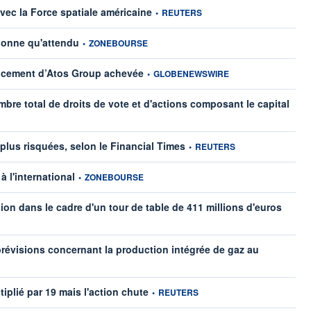
information fournie par
ec la Force spatiale américaine
•
REUTERS
information fournie par
bonne qu'attendu
•
ZONEBOURSE
information fournie par
nancement d’Atos Group achevée
•
GLOBENEWSWIRE
re total de droits de vote et d'actions composant le capital
information fournie par
 plus risquées, selon le Financial Times
•
REUTERS
information fournie par
 l'international
•
ZONEBOURSE
informat
n dans le cadre d'un tour de table de 411 millions d'euros
prévisions concernant la production intégrée de gaz au
information fournie par
plié par 19 mais l'action chute
•
REUTERS