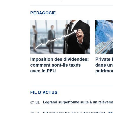
PÉDAGOGIE
Imposition des dividendes:
Private 
comment sont-ils taxés
dans un
avec le PFU
patrimo
FIL D'ACTUS
Legrand surperforme suite à un relèvem
07 juil.
inform
DB voit plus haut pour ArcelorMittal