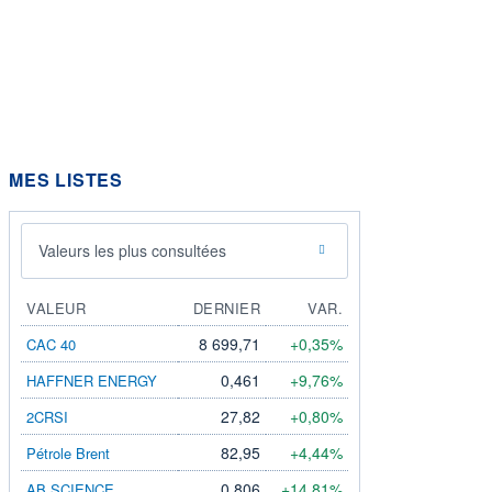
MES LISTES
Valeurs les plus consultées
VALEUR
DERNIER
VAR.
8 699,71
+0,35%
CAC 40
0,461
+9,76%
HAFFNER ENERGY
27,82
+0,80%
2CRSI
82,95
+4,44%
Pétrole Brent
0,806
+14,81%
AB SCIENCE