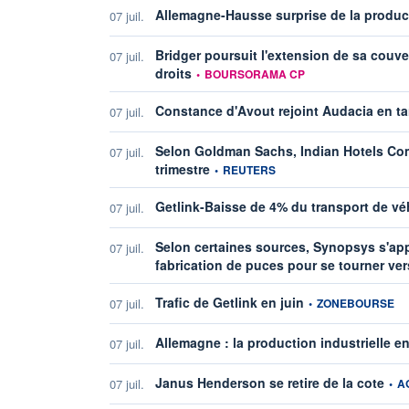
Allemagne-Hausse surprise de la product
07 juil.
Bridger poursuit l'extension de sa cou
07 juil.
information fournie par
droits
•
BOURSORAMA CP
Constance d'Avout rejoint Audacia en ta
07 juil.
Selon Goldman Sachs, Indian Hotels Comp
07 juil.
information fournie par
trimestre
•
REUTERS
Getlink-Baisse de 4% du transport de vé
07 juil.
Selon certaines sources, Synopsys s'appr
07 juil.
fabrication de puces pour se tourner ver
information fournie p
Trafic de Getlink en juin
07 juil.
•
ZONEBOURSE
Allemagne : la production industrielle e
07 juil.
infor
Janus Henderson se retire de la cote
07 juil.
•
A