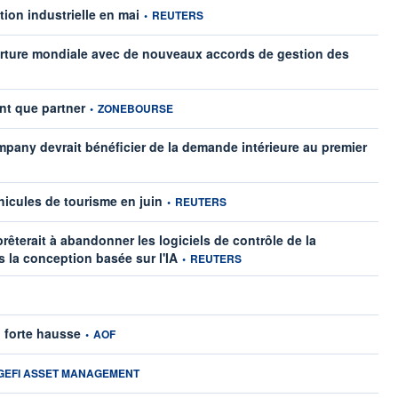
information fournie par
ion industrielle en mai
•
REUTERS
verture mondiale avec de nouveaux accords de gestion des
information fournie par
nt que partner
•
ZONEBOURSE
any devrait bénéficier de la demande intérieure au premier
information fournie par
hicules de tourisme en juin
•
REUTERS
êterait à abandonner les logiciels de contrôle de la
information fournie par
s la conception basée sur l'IA
•
REUTERS
ar
information fournie par
n forte hausse
•
AOF
mation fournie par
GEFI ASSET MANAGEMENT