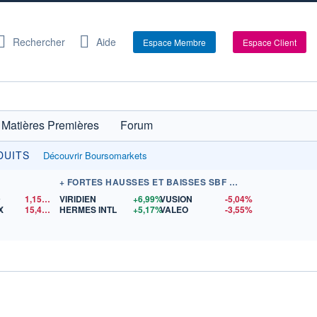
Rechercher
Aide
Espace Membre
Espace Client
Matières Premières
Forum
INVESTIR À 0€ DE FRAIS DE COURTAGE SUR PLUS D
DUITS
Découvrir Boursomarkets
+ FORTES HAUSSES ET BAISSES SBF 120
D
1,1522
$US
VIRIDIEN
+6,99%
VUSION
-5,04%
X
15,43
$US
HERMES INTL
+5,17%
VALEO
-3,55%