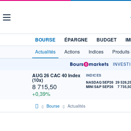
Menu
BOURSE
ÉPARGNE
BUDGET
IM
Actualités
Actions
Indices
Produits
INVEST
AUG 26 CAC 40 Index
INDICES
(10x)
NASDAQ SEP26
29 528,2
8 715,50
MINI S&P SEP26
7 735,5
+0,39%
Bourse
Actualités