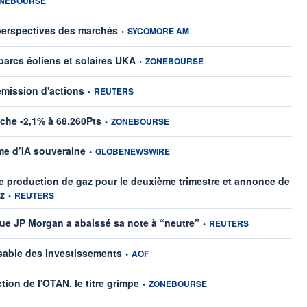
NEBOURSE
information fournie par
 perspectives des marchés
•
SYCOMORE AM
information fournie par
arcs éoliens et solaires UKA
•
ZONEBOURSE
information fournie par
émission d'actions
•
REUTERS
information fournie par
lâche -2,1% à 68.260Pts
•
ZONEBOURSE
information fournie par
me d’IA souveraine
•
GLOBENEWSWIRE
de production de gaz pour le deuxième trimestre et annonce de
information fournie par
az
•
REUTERS
information fournie par
que JP Morgan a abaissé sa note à “neutre”
•
REUTERS
information fournie par
able des investissements
•
AOF
information fournie par
tion de l'OTAN, le titre grimpe
•
ZONEBOURSE