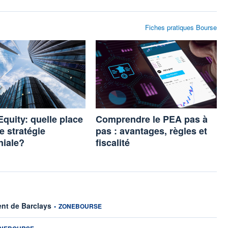
Fiches pratiques Bourse
Equity: quelle place
Comprendre le PEA pas à
e stratégie
pas : avantages, règles et
niale?
fiscalité
information fournie par
ent de Barclays
•
ZONEBOURSE
ation fournie par