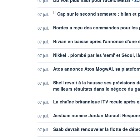
07 juil.
•
ZO
Cap sur le second semestre : bilan et
07 juil.
Nordex a reçu des commandes pour les p
07 juil.
Rivian en baisse après l'annonce d'une 
07 juil.
Nikkei : plombé par les 'semi' et Séoul, 
07 juil.
Atos annonce Atos MogwAI, sa platefor
07 juil.
Shell revoit à la hausse ses prévisions 
07 juil.
meilleurs résultats dans le négoce du g
La chaîne britannique ITV recule après 
07 juil.
Aestiam nomme Jordan Morault Respons
07 juil.
Saab devrait renouveler la flotte de détec
07 juil.