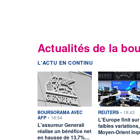
Actualités de la bo
L'ACTU EN CONTINU
information fournie par
information fournie p
BOURSORAMA AVEC
REUTERS
•
18:43
AFP
•
18:54
L'Europe finit sur
L'assureur Generali
faibles variations,
réalise un bénéfice net
Moyen-Orient in
en hausse de 13,7%…