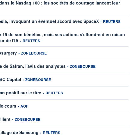
dans le Nasdaq 100 ; les sociétés de courtage lancent leur
information fournie pa
Tesla, invoquant un éventuel accord avec SpaceX
•
REUTERS
19 de son bénéfice, mais ses actions s'effondrent en raison
information fournie par
or de l'IA
•
REUTERS
information fournie par
iosurgery
•
ZONEBOURSE
information fournie par
e de Safran, l'avis des analystes
•
ZONEBOURSE
information fournie par
RBC Capital
•
ZONEBOURSE
information fournie par
 positif sur le titre
•
REUTERS
information fournie par
de cours
•
AOF
information fournie par
illent
•
ZONEBOURSE
information fournie par
sillage de Samsung
•
REUTERS