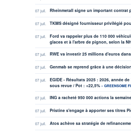
Rheinmetall signe un important contrat p
07 juil.
TKMS désigné fournisseur privilégié pou
07 juil.
Ford va rappeler plus de 110 000 véhicul
07 juil.
glaces et à l'arbre de pignon, selon la 
RWE va investir 25 millions d'euros dan
07 juil.
Genmab se reprend grâce à une décisio
07 juil.
EGIDE - Résultats 2025 : 2026, année de l
07 juil.
information fournie 
sous revue / Pot : +22,5%
•
GREENSOME F
ING a racheté 950 000 actions la semain
07 juil.
Pristine s'engage à apporter ses titres P
07 juil.
Atos achève sa stratégie de refinanceme
07 juil.