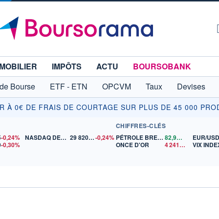
MOBILIER
IMPÔTS
ACTU
BOURSOBANK
 de Bourse
ETF - ETN
OPCVM
Taux
Devises
IR À 0€ DE FRAIS DE COURTAGE SUR PLUS DE 45 000 PRO
CHIFFRES-CLÉS
5
-0,24%
NASDAQ DEC26
29 820,00
-0,24%
PÉTROLE BRENT
82,95
$US
EUR/US
0
-0,30%
ONCE D'OR
4 241,32
$US
VIX INDE