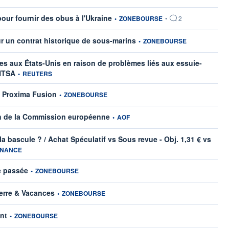
information fournie par
our fournir des obus à l'Ukraine
•
ZONEBOURSE
•
2
information fournie par
r un contrat historique de sous-marins
•
ZONEBOURSE
es aux États-Unis en raison de problèmes liés aux essuie-
information fournie par
NHTSA
•
REUTERS
information fournie par
s Proxima Fusion
•
ZONEBOURSE
information fournie par
n de la Commission européenne
•
AOF
a bascule ? / Achat Spéculatif vs Sous revue - Obj. 1,31 € vs
par
INANCE
information fournie par
e passée
•
ZONEBOURSE
information fournie par
ierre & Vacances
•
ZONEBOURSE
information fournie par
nt
•
ZONEBOURSE