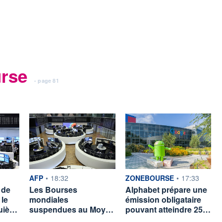
urse
- page 81
ar
information fournie par
information fournie par
AFP
•
18:32
ZONEBOURSE
•
17:33
 de
Les Bourses
Alphabet prépare une
 le
mondiales
émission obligataire
quiè…
suspendues au Moy…
pouvant atteindre 25…