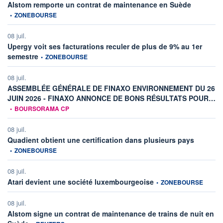
information 
Alstom remporte un contrat de maintenance en Suède
•
ZONEBOURSE
08 juil.
Upergy voit ses facturations reculer de plus de 9% au 1er
information fournie par
semestre
•
ZONEBOURSE
08 juil.
ASSEMBLÉE GÉNÉRALE DE FINAXO ENVIRONNEMENT DU 26
in
JUIN 2026 - FINAXO ANNONCE DE BONS RÉSULTATS POUR…
•
BOURSORAMA CP
08 juil.
information
Quadient obtient une certification dans plusieurs pays
•
ZONEBOURSE
08 juil.
information fournie par
Atari devient une société luxembourgeoise
•
ZONEBOURSE
08 juil.
Alstom signe un contrat de maintenance de trains de nuit en
information fournie par