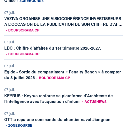
Office
•
ZONEBOURSE
07 juil.
VAZIVA ORGANISE UNE VISIOCONFÉRENCE INVESTISSEURS
inf
A L’OCCASION DE LA PUBLICATION DE SON CHIFFRE D’AF…
•
BOURSORAMA CP
07 juil.
information fourn
LDC : Chiffre d’affaires du 1er trimestre 2026-2027.
•
BOURSORAMA CP
07 juil.
Egide - Sortie du compartiment « Penalty Bench » à compter
information fournie par
du 8 juillet 2026
•
BOURSORAMA CP
07 juil.
KEYRUS : Keyrus renforce sa plateforme d'Architecte de
information fournie par
l'Intelligence avec l'acquisition d'inlumi
•
ACTUSNEWS
07 juil.
information
GTT a reçu une commande du chantier naval Jiangnan
•
ZONEBOURSE