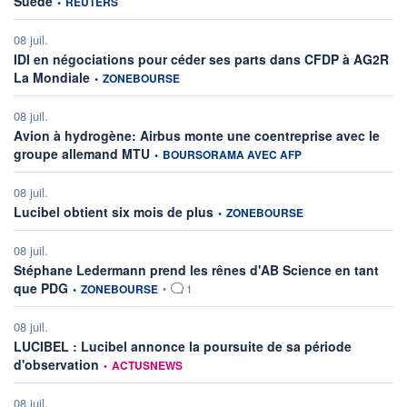
Suède
•
REUTERS
08 juil.
IDI en négociations pour céder ses parts dans CFDP à AG2R
information fournie par
La Mondiale
•
ZONEBOURSE
08 juil.
Avion à hydrogène: Airbus monte une coentreprise avec le
information fournie par
groupe allemand MTU
•
BOURSORAMA AVEC AFP
08 juil.
information fournie par
Lucibel obtient six mois de plus
•
ZONEBOURSE
08 juil.
Stéphane Ledermann prend les rênes d'AB Science en tant
information fournie par
que PDG
•
ZONEBOURSE
•
1
08 juil.
LUCIBEL : Lucibel annonce la poursuite de sa période
information fournie par
d'observation
•
ACTUSNEWS
08 juil.