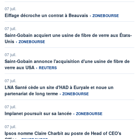
07 juil.
information fournie par
Eiffage décroche un contrat à Beauvais
•
ZONEBOURSE
07 juil.
Saint-Gobain acquiert une usine de fibre de verre aux États-
information fournie par
Unis
•
ZONEBOURSE
07 juil.
Saint-Gobain annonce l'acquisition d'une usine de fibre de
information fournie par
verre aux USA
•
REUTERS
07 juil.
LNA Santé cède un site d'HAD à Euryale et noue un
information fournie par
partenariat de long terme
•
ZONEBOURSE
07 juil.
information fournie par
Implanet poursuit sur sa lancée
•
ZONEBOURSE
07 juil.
Ipsos nomme Claire Charbit au poste de Head of CEO's
information fournie par