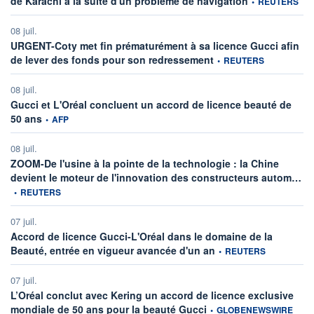
de Karachi à la suite d'un problème de navigation
•
REUTERS
08 juil.
URGENT-Coty met fin prématurément à sa licence Gucci afin
information fournie par
de lever des fonds pour son redressement
•
REUTERS
08 juil.
Gucci et L'Oréal concluent un accord de licence beauté de
information fournie par
50 ans
•
AFP
08 juil.
ZOOM-De l'usine à la pointe de la technologie : la Chine
inf
devient le moteur de l'innovation des constructeurs autom…
•
REUTERS
07 juil.
Accord de licence Gucci-L'Oréal dans le domaine de la
information fournie par
Beauté, entrée en vigueur avancée d'un an
•
REUTERS
07 juil.
L’Oréal conclut avec Kering un accord de licence exclusive
information fournie par
mondiale de 50 ans pour la beauté Gucci
•
GLOBENEWSWIRE