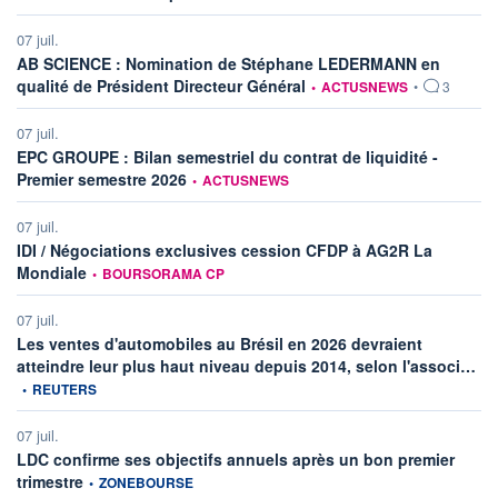
07 juil.
AB SCIENCE : Nomination de Stéphane LEDERMANN en
information fournie par
qualité de Président Directeur Général
•
ACTUSNEWS
•
3
07 juil.
EPC GROUPE : Bilan semestriel du contrat de liquidité -
information fournie par
Premier semestre 2026
•
ACTUSNEWS
07 juil.
IDI / Négociations exclusives cession CFDP à AG2R La
information fournie par
Mondiale
•
BOURSORAMA CP
07 juil.
Les ventes d'automobiles au Brésil en 2026 devraient
inf
atteindre leur plus haut niveau depuis 2014, selon l'associ…
•
REUTERS
07 juil.
LDC confirme ses objectifs annuels après un bon premier
information fournie par
trimestre
•
ZONEBOURSE