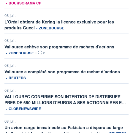
•
BOURSORAMA CP
08 juil.
L'Oréal obtient de Kering la licence exclusive pour les
information fournie par
produits Gucci
•
ZONEBOURSE
08 juil.
information
Vallourec achève son programme de rachats d'actions
•
ZONEBOURSE
•
2
08 juil.
informat
Vallourec a complété son programme de rachat d’actions
•
REUTERS
08 juil.
VALLOUREC CONFIRME SON INTENTION DE DISTRIBUER
info
PRES DE 650 MILLIONS D’EUROS A SES ACTIONNAIRES E…
•
GLOBENEWSWIRE
08 juil.
Un avion-cargo immatriculé au Pakistan a disparu au large
information fourn