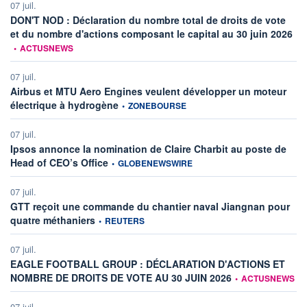
07 juil.
DON'T NOD : Déclaration du nombre total de droits de vote
info
et du nombre d'actions composant le capital au 30 juin 2026
•
ACTUSNEWS
07 juil.
Airbus et MTU Aero Engines veulent développer un moteur
information fournie par
électrique à hydrogène
•
ZONEBOURSE
07 juil.
Ipsos annonce la nomination de Claire Charbit au poste de
information fournie par
Head of CEO’s Office
•
GLOBENEWSWIRE
07 juil.
GTT reçoit une commande du chantier naval Jiangnan pour
information fournie par
quatre méthaniers
•
REUTERS
07 juil.
EAGLE FOOTBALL GROUP : DÉCLARATION D'ACTIONS ET
information fournie 
NOMBRE DE DROITS DE VOTE AU 30 JUIN 2026
•
ACTUSNEWS
07 juil.