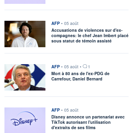
information fournie par
AFP
•
05 août
Accusations de violences sur d'ex-
compagnes: le chef Jean Imbert placé
sous statut de témoin assisté
information fournie par
AFP
•
05 août
•
1
Mort à 80 ans de l'ex-PDG de
Carrefour, Daniel Bernard
information fournie par
AFP
•
05 août
Disney annonce un partenariat avec
TikTok autorisant l'utilisation
d'extraits de ses films