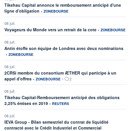
Tikehau Capital annonce le remboursement anticipé d'une
information fournie par
ligne d'obligation
•
ZONEBOURSE
08 juil.
information fournie pa
Voyageurs du Monde vers un retrait de la cote
•
ZONEBOURSE
08 juil.
infor
Antin étoffe son équipe de Londres avec deux nominations
•
ZONEBOURSE
08 juil.
2CRSi membre du consortium ÆTHER qui participe à un
information fournie par
appel d'offres
•
ZONEBOURSE
•
2
08 juil.
Tikehau Capital-Remboursement anticipé des obligations
information fournie par
2,25% émises en 2019
•
REUTERS
08 juil.
IEVA Group - Bilan semestriel du contrat de liquidité
information fournie
contracté avec le Crédit Industriel et Commercial