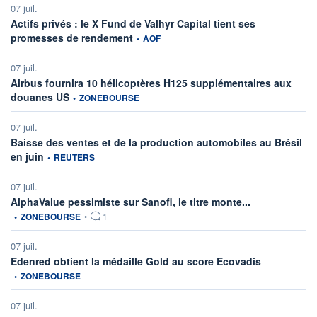
07 juil.
Actifs privés : le X Fund de Valhyr Capital tient ses
information fournie par
promesses de rendement
•
AOF
07 juil.
Airbus fournira 10 hélicoptères H125 supplémentaires aux
information fournie par
douanes US
•
ZONEBOURSE
07 juil.
Baisse des ventes et de la production automobiles au Brésil
information fournie par
en juin
•
REUTERS
07 juil.
information fourn
AlphaValue pessimiste sur Sanofi, le titre monte...
•
ZONEBOURSE
•
1
07 juil.
information fo
Edenred obtient la médaille Gold au score Ecovadis
•
ZONEBOURSE
07 juil.