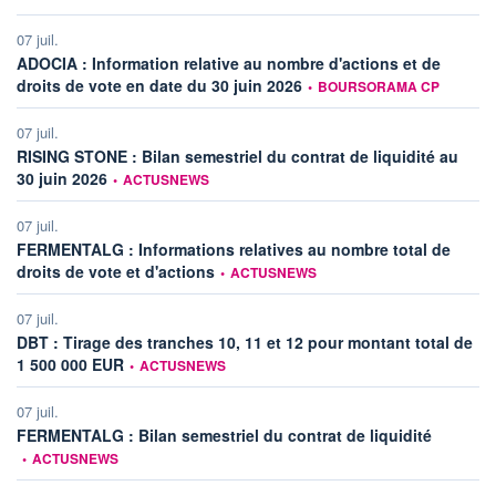
07 juil.
ADOCIA : Information relative au nombre d'actions et de
information fournie par
droits de vote en date du 30 juin 2026
•
BOURSORAMA CP
07 juil.
RISING STONE : Bilan semestriel du contrat de liquidité au
information fournie par
30 juin 2026
•
ACTUSNEWS
07 juil.
FERMENTALG : Informations relatives au nombre total de
information fournie par
droits de vote et d'actions
•
ACTUSNEWS
07 juil.
DBT : Tirage des tranches 10, 11 et 12 pour montant total de
information fournie par
1 500 000 EUR
•
ACTUSNEWS
07 juil.
information
FERMENTALG : Bilan semestriel du contrat de liquidité
•
ACTUSNEWS