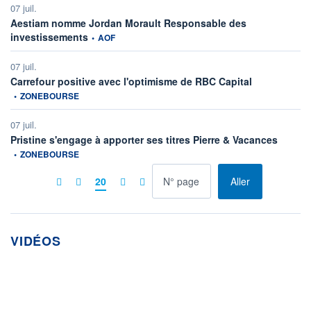
07 juil.
Aestiam nomme Jordan Morault Responsable des
information fournie par
investissements
•
AOF
07 juil.
information four
Carrefour positive avec l'optimisme de RBC Capital
•
ZONEBOURSE
07 juil.
informati
Pristine s'engage à apporter ses titres Pierre & Vacances
•
ZONEBOURSE
à la page
20
Aller
VIDÉOS