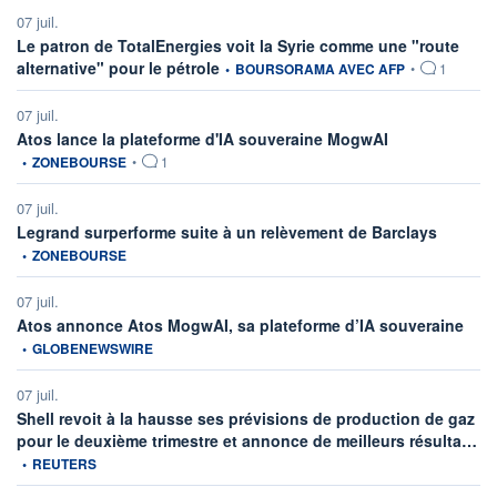
07 juil.
Le patron de TotalEnergies voit la Syrie comme une "route
information fournie par
alternative" pour le pétrole
•
BOURSORAMA AVEC AFP
•
1
07 juil.
information fourni
Atos lance la plateforme d'IA souveraine MogwAI
•
ZONEBOURSE
•
1
07 juil.
informatio
Legrand surperforme suite à un relèvement de Barclays
•
ZONEBOURSE
07 juil.
infor
Atos annonce Atos MogwAI, sa plateforme d’IA souveraine
•
GLOBENEWSWIRE
07 juil.
Shell revoit à la hausse ses prévisions de production de gaz
inf
pour le deuxième trimestre et annonce de meilleurs résulta…
•
REUTERS