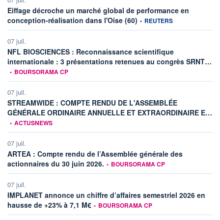
Eiffage décroche un marché global de performance en
information fournie par
conception-réalisation dans l'Oise (60)
•
REUTERS
07 juil.
NFL BIOSCIENCES : Reconnaissance scientifique
inf
internationale : 3 présentations retenues au congrès SRNT…
•
BOURSORAMA CP
07 juil.
STREAMWIDE : COMPTE RENDU DE L'ASSEMBLÉE
inf
GÉNÉRALE ORDINAIRE ANNUELLE ET EXTRAORDINAIRE E…
•
ACTUSNEWS
07 juil.
ARTEA : Compte rendu de l’Assemblée générale des
information fournie par
actionnaires du 30 juin 2026.
•
BOURSORAMA CP
07 juil.
IMPLANET annonce un chiffre d’affaires semestriel 2026 en
information fournie par
hausse de +23% à 7,1 M€
•
BOURSORAMA CP