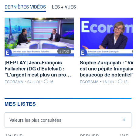
DERNIÈRES VIDÉOS
LES + VUES
22'03
[REPLAY] Jean-François
Sophie Zurquiyah : “Viri
Fallacher (DG d’Eutelsat) :
est une pépite française
"L'argent n'est plus un pro…
beaucoup de potentiel”
information fournie par
information fournie par
ECORAMA
•
04 août
•
16
ECORAMA
•
16 juin
•
12
MES LISTES
Valeurs les plus consultées
VALEUR
DERNIER
VAR.