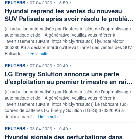
information fournie par
REUTERS
•
07.04.2026
•
18:59
•
Hyundai reprend les ventes du nouveau
SUV Palisade après avoir résolu le problè…
((Traduction automatisée par Reuters à l'aide de l'apprentissage
automatique et de l'IA générative, veuillez vous référer à
l'avertissement suivant: https://bit.ly/rtrsauto)) Hyundai Motor
005380.KS a déclaré mardi qu'il levait l'arrêt des ventes des SUV
Palisade ...
Lire la suite
information fournie par
REUTERS
•
07.04.2026
•
09:49
•
LG Energy Solution annonce une perte
d'exploitation au premier trimestre en rai…
((Traduction automatisée par Reuters à l'aide de l'apprentissage
automatique et de l'IA générative, veuillez vous référer à
l'avertissement suivant: https://bit.ly/rtrsauto)) Le fabricant sud-
coréen de batteries LG Energy Solution (LGES) 373220.KS a
déclaré mardi ...
Lire la suite
information fournie par
REUTERS
•
03.04.2026
•
10:40
•
Hyundai signale des perturbations dans