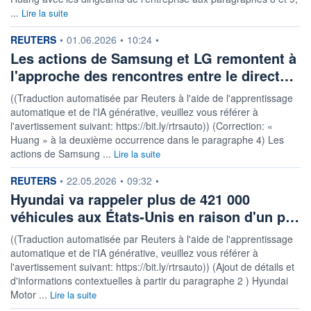
...
Lire la suite
information fournie par
REUTERS
•
01.06.2026
•
10:24
•
Les actions de Samsung et LG remontent à
l'approche des rencontres entre le direct…
((Traduction automatisée par Reuters à l'aide de l'apprentissage
automatique et de l'IA générative, veuillez vous référer à
l'avertissement suivant: https://bit.ly/rtrsauto)) (Correction: «
Huang » à la deuxième occurrence dans le paragraphe 4) Les
actions de Samsung ...
Lire la suite
information fournie par
REUTERS
•
22.05.2026
•
09:32
•
Hyundai va rappeler plus de 421 000
véhicules aux États-Unis en raison d'un p…
((Traduction automatisée par Reuters à l'aide de l'apprentissage
automatique et de l'IA générative, veuillez vous référer à
l'avertissement suivant: https://bit.ly/rtrsauto)) (Ajout de détails et
d'informations contextuelles à partir du paragraphe 2 ) Hyundai
Motor ...
Lire la suite