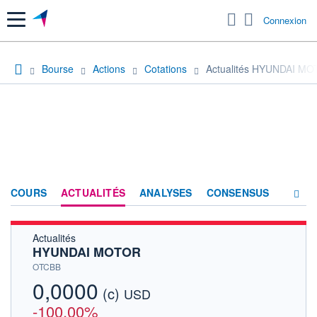
Menu
Connexion
Bourse
Actions
Cotations
Actualités HYUNDAI M
COURS
ACTUALITÉS
ANALYSES
CONSENSUS
Actualités
SOCIÉTÉ
HYUNDAI MOTOR
HISTORIQUE
OTCBB
0,0000
(c)
ACTIONNAIRES
USD
-100,00%