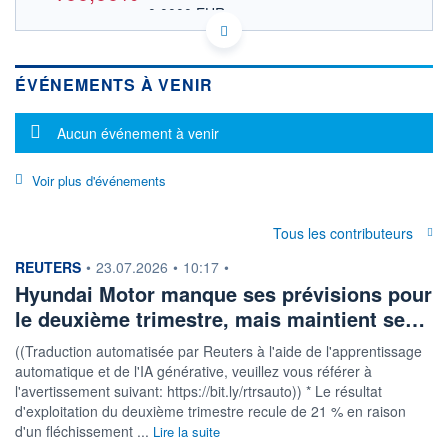
0,0000 EUR
VALEUR INDICATIVE
KR7005380001 HYMLF
DONNÉES TEMPS DIFFÉRÉ
ÉVÉNEMENTS À VENIR
Politique d'exécution
Cotation sur les autres places
Message d'information
Aucun événement à venir
OUVERTURE
CLÔTURE VEILLE
0,0000
89,0000
Voir plus d'événements
+ HAUT
+ BAS
0,0000
0,0000
VOLUME
CAPITAL ÉCHANGÉ
Tous les contributeurs
0
0,00%
information fournie par
REUTERS
•
23.07.2026
•
10:17
•
VALORISATION
Hyundai Motor manque ses prévisions pour
LIMITE À LA
LIMITE À LA
BAISSE
HAUSSE
le deuxième trimestre, mais maintient se…
0,0000
0,0000
((Traduction automatisée par Reuters à l'aide de l'apprentissage
RENDEMENT
PER ESTIMÉ
automatique et de l'IA générative, veuillez vous référer à
ESTIMÉ 2026
2026
-
-
l'avertissement suivant: https://bit.ly/rtrsauto)) * Le résultat
d'exploitation du deuxième trimestre recule de 21 % en raison
DERNIER
d'un fléchissement ...
Lire la suite
ÉCHANGE
-