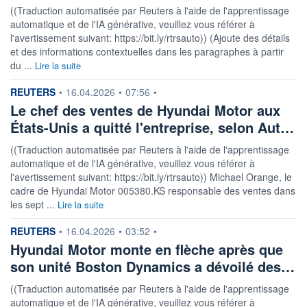
((Traduction automatisée par Reuters à l'aide de l'apprentissage
automatique et de l'IA générative, veuillez vous référer à
l'avertissement suivant: https://bit.ly/rtrsauto)) (Ajoute des détails
et des informations contextuelles dans les paragraphes à partir
du ...
Lire la suite
information fournie par
REUTERS
•
16.04.2026
•
07:56
•
Le chef des ventes de Hyundai Motor aux
États-Unis a quitté l'entreprise, selon Aut…
((Traduction automatisée par Reuters à l'aide de l'apprentissage
automatique et de l'IA générative, veuillez vous référer à
l'avertissement suivant: https://bit.ly/rtrsauto)) Michael Orange, le
cadre de Hyundai Motor 005380.KS responsable des ventes dans
les sept ...
Lire la suite
information fournie par
REUTERS
•
16.04.2026
•
03:52
•
Hyundai Motor monte en flèche après que
son unité Boston Dynamics a dévoilé des…
((Traduction automatisée par Reuters à l'aide de l'apprentissage
automatique et de l'IA générative, veuillez vous référer à