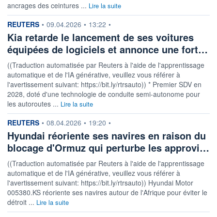
ancrages des ceintures ...
Lire la suite
information fournie par
REUTERS
•
09.04.2026
•
13:22
•
Kia retarde le lancement de ses voitures
équipées de logiciels et annonce une fort…
((Traduction automatisée par Reuters à l'aide de l'apprentissage
automatique et de l'IA générative, veuillez vous référer à
l'avertissement suivant: https://bit.ly/rtrsauto)) * Premier SDV en
2028, doté d'une technologie de conduite semi-autonome pour
les autoroutes ...
Lire la suite
information fournie par
REUTERS
•
08.04.2026
•
19:20
•
Hyundai réoriente ses navires en raison du
blocage d'Ormuz qui perturbe les approvi…
((Traduction automatisée par Reuters à l'aide de l'apprentissage
automatique et de l'IA générative, veuillez vous référer à
l'avertissement suivant: https://bit.ly/rtrsauto)) Hyundai Motor
005380.KS réoriente ses navires autour de l'Afrique pour éviter le
détroit ...
Lire la suite