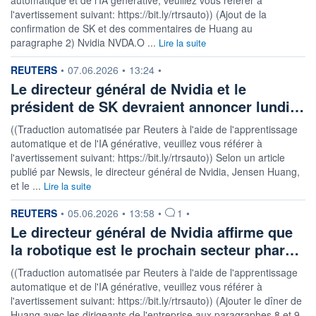
l'avertissement suivant: https://bit.ly/rtrsauto)) (Ajout de la
confirmation de SK et des commentaires de Huang au
paragraphe 2) Nvidia NVDA.O ...
Lire la suite
information fournie par
REUTERS
•
07.06.2026
•
13:24
•
Le directeur général de Nvidia et le
président de SK devraient annoncer lundi…
((Traduction automatisée par Reuters à l'aide de l'apprentissage
automatique et de l'IA générative, veuillez vous référer à
l'avertissement suivant: https://bit.ly/rtrsauto)) Selon un article
publié par Newsis, le directeur général de Nvidia, Jensen Huang,
et le ...
Lire la suite
information fournie par
REUTERS
•
05.06.2026
•
13:58
•
1
•
Le directeur général de Nvidia affirme que
la robotique est le prochain secteur phar…
((Traduction automatisée par Reuters à l'aide de l'apprentissage
automatique et de l'IA générative, veuillez vous référer à
l'avertissement suivant: https://bit.ly/rtrsauto)) (Ajouter le dîner de
Huang avec les dirigeants de l'entreprise aux paragraphes 8 et 9,