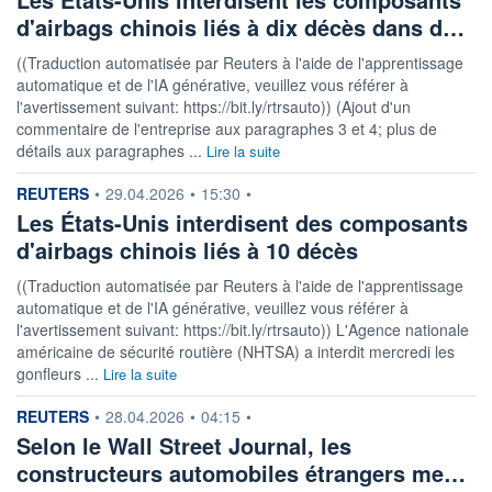
d'airbags chinois liés à dix décès dans d…
((Traduction automatisée par Reuters à l'aide de l'apprentissage
automatique et de l'IA générative, veuillez vous référer à
l'avertissement suivant: https://bit.ly/rtrsauto)) (Ajout d'un
commentaire de l'entreprise aux paragraphes 3 et 4; plus de
détails aux paragraphes ...
Lire la suite
information fournie par
REUTERS
•
29.04.2026
•
15:30
•
Les États-Unis interdisent des composants
d'airbags chinois liés à 10 décès
((Traduction automatisée par Reuters à l'aide de l'apprentissage
automatique et de l'IA générative, veuillez vous référer à
l'avertissement suivant: https://bit.ly/rtrsauto)) L'Agence nationale
américaine de sécurité routière (NHTSA) a interdit mercredi les
gonfleurs ...
Lire la suite
information fournie par
REUTERS
•
28.04.2026
•
04:15
•
Selon le Wall Street Journal, les
constructeurs automobiles étrangers me…