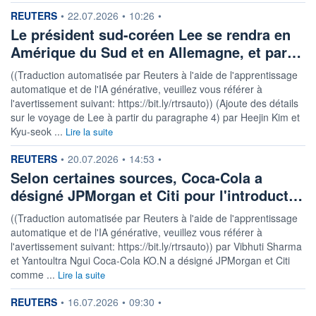
information fournie par
REUTERS
•
22.07.2026
•
10:26
•
ÉLIGIBILITÉ
Le président sud-coréen Lee se rendra en
Non éligible
Boursobank
Amérique du Sud et en Allemagne, et par…
((Traduction automatisée par Reuters à l'aide de l'apprentissage
+ PORTEFEUILLE
+ LISTE
automatique et de l'IA générative, veuillez vous référer à
l'avertissement suivant: https://bit.ly/rtrsauto)) (Ajoute des détails
sur le voyage de Lee à partir du paragraphe 4) par Heejin Kim et
Kyu-seok ...
Lire la suite
information fournie par
REUTERS
•
20.07.2026
•
14:53
•
Selon certaines sources, Coca-Cola a
désigné JPMorgan et Citi pour l'introduct…
((Traduction automatisée par Reuters à l'aide de l'apprentissage
automatique et de l'IA générative, veuillez vous référer à
l'avertissement suivant: https://bit.ly/rtrsauto)) par Vibhuti Sharma
et Yantoultra Ngui Coca-Cola KO.N a désigné JPMorgan et Citi
comme ...
Lire la suite
information fournie par
REUTERS
•
16.07.2026
•
09:30
•