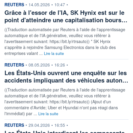
information fournie par
REUTERS
•
14.05.2026
•
10:47
•
Grâce à l'essor de l'IA, SK Hynix est sur le
point d'atteindre une capitalisation bours…
((Traduction automatisée par Reuters à l'aide de l'apprentissage
automatique et de l'IA générative, veuillez vous référer à
l'avertissement suivant: https://bit.ly/rtrsauto)) * SK Hynix
s'apprête à rejoindre Samsung Electronics dans le club des
entreprises valant ...
Lire la suite
information fournie par
REUTERS
•
08.05.2026
•
16:26
•
Les États-Unis ouvrent une enquête sur les
accidents impliquant des véhicules auton…
((Traduction automatisée par Reuters à l'aide de l'apprentissage
automatique et de l'IA générative, veuillez vous référer à
l'avertissement suivant: https://bit.ly/rtrsauto)) (Ajout d'un
commentaire d'Avride; Uber et Hyundai n'ont pas réagi dans
l'immédiat) par ...
Lire la suite
information fournie par
REUTERS
•
29.04.2026
•
16:55
•
Les États-Unis interdisent les composants