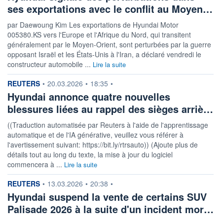
ses exportations avec le conflit au Moyen…
par Daewoung Kim Les exportations de Hyundai Motor
005380.KS vers l'Europe et l'Afrique du Nord, qui transitent
généralement par le Moyen-Orient, sont perturbées par la guerre
opposant Israël et les États-Unis à l'Iran, a déclaré vendredi le
constructeur automobile ...
Lire la suite
information fournie par
REUTERS
•
20.03.2026
•
18:35
•
Hyundai annonce quatre nouvelles
blessures liées au rappel des sièges arriè…
((Traduction automatisée par Reuters à l'aide de l'apprentissage
automatique et de l'IA générative, veuillez vous référer à
l'avertissement suivant: https://bit.ly/rtrsauto)) (Ajoute plus de
détails tout au long du texte, la mise à jour du logiciel
commencera à ...
Lire la suite
information fournie par
REUTERS
•
13.03.2026
•
20:38
•
Hyundai suspend la vente de certains SUV
Palisade 2026 à la suite d'un incident mor…