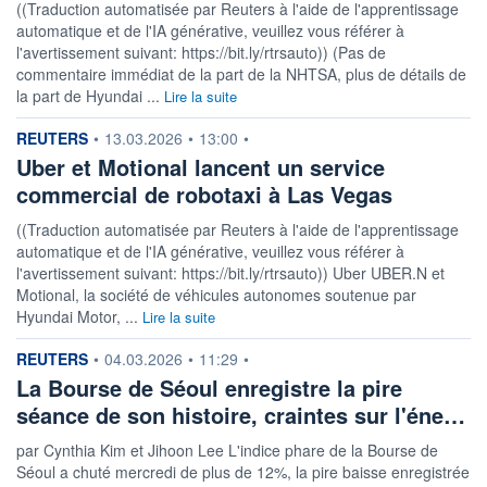
((Traduction automatisée par Reuters à l'aide de l'apprentissage
automatique et de l'IA générative, veuillez vous référer à
l'avertissement suivant: https://bit.ly/rtrsauto)) (Pas de
commentaire immédiat de la part de la NHTSA, plus de détails de
la part de Hyundai ...
Lire la suite
information fournie par
REUTERS
•
13.03.2026
•
13:00
•
Uber et Motional lancent un service
commercial de robotaxi à Las Vegas
((Traduction automatisée par Reuters à l'aide de l'apprentissage
automatique et de l'IA générative, veuillez vous référer à
l'avertissement suivant: https://bit.ly/rtrsauto)) Uber UBER.N et
Motional, la société de véhicules autonomes soutenue par
Hyundai Motor, ...
Lire la suite
information fournie par
REUTERS
•
04.03.2026
•
11:29
•
La Bourse de Séoul enregistre la pire
séance de son histoire, craintes sur l'éne…
par Cynthia Kim et Jihoon Lee L'indice phare de la Bourse de
Séoul a chuté mercredi de plus de 12%, la pire baisse enregistrée