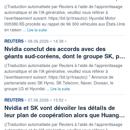
((Traduction automatisée par Reuters à l'aide de l'apprentissage
automatique et de l'IA générative, veuillez vous référer à
l'avertissement suivant: https://bit.ly/rtrsauto)) Hyundai Motor
005380.KS procède au rappel de 96 300 véhicules aux États-Unis
en raison ...
Lire la suite
information fournie par
REUTERS
•
08.06.2026
•
14:38
•
Nvidia conclut des accords avec des
géants sud-coréens, dont le groupe SK, p…
((Traduction automatisée par Reuters à l'aide de l'apprentissage
automatique et de l'IA générative, veuillez vous référer à
l'avertissement suivant: https://bit.ly/rtrsauto)) * Annonce de
partenariats avec SK Hynix, SK Telecom, Naver, Doosan, le
groupe LG et Hyundai ...
Lire la suite
information fournie par
REUTERS
•
07.06.2026
•
13:52
•
Nvidia et SK vont dévoiler les détails de
leur plan de coopération alors que Huang…
((Traduction automatisée par Reuters à l'aide de l'apprentissage
automatique et de l'IA générative, veuillez vous référer à