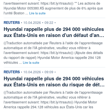
l'avertissement suivant: https://bit.ly/rtrsauto)) ** Les actions de
Hyundai Motor 005380.KS augmentent de plus de 6% après que
l'unité Boston ...
Lire la suite
information fournie par
REUTERS
•
10.04.2026
•
09:22
•
Hyundai rappelle plus de 294 000 véhicules
aux États-Unis en raison d'un défaut d'an…
((Traduction automatisée par Reuters à l'aide de l'apprentissage
automatique et de l'IA générative, veuillez vous référer à
l'avertissement suivant: https://bit.ly/rtrsauto)) (Ajoute des détails
du rapport de rappel) Hyundai Motor America rappelle 294 128
véhicules ...
Lire la suite
information fournie par
REUTERS
•
10.04.2026
•
09:09
•
Hyundai rappelle plus de 294 000 véhicules
aux États-Unis en raison du risque de dét…
((Traduction automatisée par Reuters à l'aide de l'apprentissage
automatique et de l'IA générative, veuillez vous référer à
l'avertissement suivant: https://bit.ly/rtrsauto)) Hyundai Motor
America rappelle 294.128 véhicules aux États-Unis car les