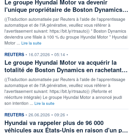
Le groupe Hyundai Motor va devenir
l'unique propriétaire de Boston Dynamics…
((Traduction automatisée par Reuters à l'aide de l'apprentissage
automatique et de l'IA générative, veuillez vous référer à
l'avertissement suivant: https://bit.ly/rtrsauto)) * Boston Dynamics
deviendra une filiale à 100 % du groupe Hyundai Motor * Hyundai
Motor ...
Lire la suite
information fournie par
REUTERS
•
16.07.2026
•
05:14
•
Le groupe Hyundai Motor va acquérir la
totalité de Boston Dynamics en rachetant…
((Traduction automatisée par Reuters à l'aide de l'apprentissage
automatique et de l'IA générative, veuillez vous référer à
l'avertissement suivant: https://bit.ly/rtrsauto)) (Refonte et
réécriture intégrale) Le groupe Hyundai Motor a annoncé jeudi
son intention ...
Lire la suite
information fournie par
REUTERS
•
26.06.2026
•
09:26
•
Hyundai va rappeler plus de 96 000
véhicules aux États-Unis en raison d'un p…