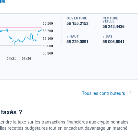
UM
OUVERTURE
CLÔTURE
VEILLE
56 155,2152
56 300
56 242,4436
56 200
+ HAUT
+ BAS
56 100
56 229,0891
56 006,6041
56 000
55 900
04h31
08h56
Tous les contributeurs
 taxés ?
endre la taxe sur les transactions financières aux cryptomonnaies
velles recettes budgétaires tout en encadrant davantage un marché