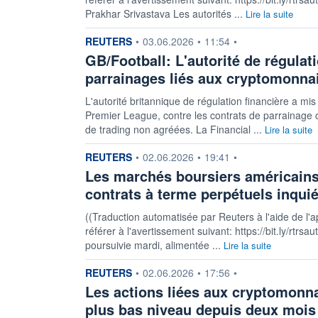
Prakhar Srivastava Les autorités ...
Lire la suite
information fournie par
REUTERS
•
03.06.2026
•
11:54
•
GB/Football: L'autorité de régulat
parrainages liés aux cryptomonna
L'autorité britannique de régulation financière ‌a mi
Premier League, contre les contrats de parrainage
de trading non agréées. La Financial ...
Lire la suite
information fournie par
REUTERS
•
02.06.2026
•
19:41
•
Les marchés boursiers américains 
contrats à terme perpétuels inquié
((Traduction automatisée par Reuters à l'aide de l'a
référer à l'avertissement suivant: https://bit.ly/rtr
poursuivie mardi, alimentée ...
Lire la suite
information fournie par
REUTERS
•
02.06.2026
•
17:56
•
Les actions liées aux cryptomonnai
plus bas niveau depuis deux mois