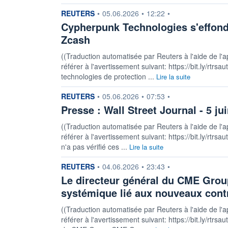
information fournie par
REUTERS
•
05.06.2026
•
12:22
•
Cypherpunk Technologies s'effond
Zcash
((Traduction automatisée par Reuters à l'aide de l'a
référer à l'avertissement suivant: https://bit.ly/rtrsa
technologies de protection ...
Lire la suite
information fournie par
REUTERS
•
05.06.2026
•
07:53
•
Presse : Wall Street Journal - 5 ju
((Traduction automatisée par Reuters à l'aide de l'a
référer à l'avertissement suivant: https://bit.ly/rtrsau
n'a pas vérifié ces ...
Lire la suite
information fournie par
REUTERS
•
04.06.2026
•
23:43
•
Le directeur général du CME Group
systémique lié aux nouveaux cont
((Traduction automatisée par Reuters à l'aide de l'a
référer à l'avertissement suivant: https://bit.ly/rtrs