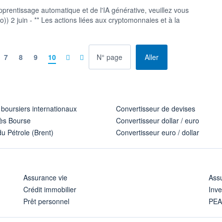
pprentissage automatique et de l'IA générative, veuillez vous
uto)) 2 juin - ** Les actions liées aux cryptomonnaies et à la
à la page
7
8
9
10
Aller
 boursiers internationaux
Convertisseur de devises
ès Bourse
Convertisseur dollar / euro
u Pétrole (Brent)
Convertisseur euro / dollar
Assurance vie
Assu
Crédit immobilier
Inve
Prêt personnel
PE