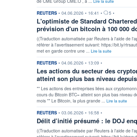
de CME Group CME.O , a ...
Lire la suite
information fournie par
REUTERS
•
04.06.2026
•
16:41
•
5
•
L'optimiste de Standard Chartere
prévision d'un bitcoin à 100 000 
((Traduction automatisée par Reuters à l'aide de l'a
référer à l'avertissement suivant: https://bit.ly/rtrsa
met en garde contre une ...
Lire la suite
information fournie par
REUTERS
•
04.06.2026
•
13:09
•
Les actions du secteur des crypto
atteint son plus bas niveau depui
** Les actions des entreprises liées aux cryptomonn
cours du Bitcoin BTC= atteint son plus bas niveau 
mois ** Le Bitcoin, la plus grande ...
Lire la suite
information fournie par
REUTERS
•
03.06.2026
•
16:58
•
Délit d’initié présumé : le DOJ en
((Traduction automatisée par Reuters à l'aide de l'a
référer à l'avertissement suivant: https://bit.ly/rtr