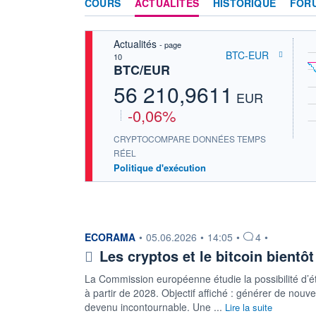
COURS
ACTUALITÉS
HISTORIQUE
FOR
Actualités
- page
BTC-EUR
10
BTC/EUR
56 210,9611
EUR
-0,06%
CRYPTOCOMPARE DONNÉES TEMPS
RÉEL
Politique d'exécution
information fournie par
ECORAMA
•
05.06.2026
•
14:05
•
4
•
Les cryptos et le bitcoin bientôt
La Commission européenne étudie la possibilité d’ét
à partir de 2028. Objectif affiché : générer de nou
devenu incontournable. Une ...
Lire la suite