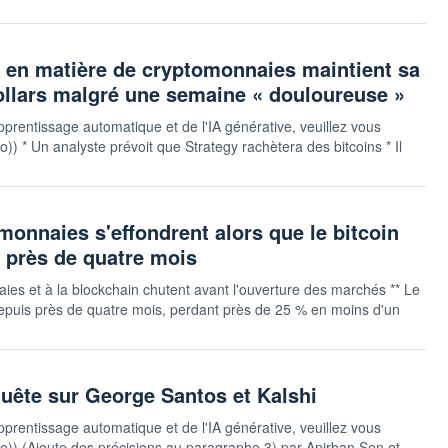
d en matière de cryptomonnaies maintient sa
dollars malgré une semaine « douloureuse »
pprentissage automatique et de l'IA générative, veuillez vous
uto)) * Un analyste prévoit que Strategy rachètera des bitcoins * Il
monnaies s'effondrent alors que le bitcoin
s près de quatre mois
aies et à la blockchain chutent avant l'ouverture des marchés ** Le
depuis près de quatre mois, perdant près de 25 % en moins d'un
quête sur George Santos et Kalshi
pprentissage automatique et de l'IA générative, veuillez vous
sauto)) (Ajoute des précisions au paragraphe 3) par Anirban Sen et