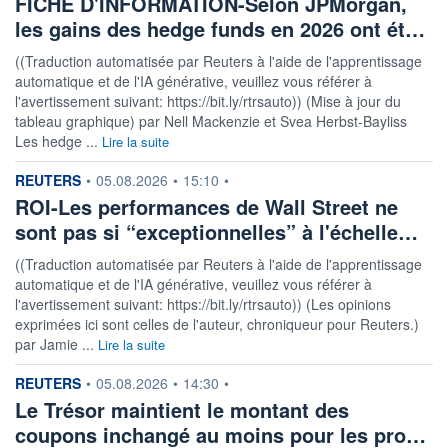
FICHE D'INFORMATION-Selon JPMorgan,
les gains des hedge funds en 2026 ont ét…
((Traduction automatisée par Reuters à l'aide de l'apprentissage
automatique et de l'IA générative, veuillez vous référer à
l'avertissement suivant: https://bit.ly/rtrsauto)) (Mise à jour du
tableau graphique) par Nell Mackenzie et Svea Herbst-Bayliss
Les hedge ...
Lire la suite
information fournie par
REUTERS
•
05.08.2026
•
15:10
•
ROI-Les performances de Wall Street ne
sont pas si “exceptionnelles” à l'échelle…
((Traduction automatisée par Reuters à l'aide de l'apprentissage
automatique et de l'IA générative, veuillez vous référer à
l'avertissement suivant: https://bit.ly/rtrsauto)) (Les opinions
exprimées ici sont celles de l'auteur, chroniqueur pour Reuters.)
par Jamie ...
Lire la suite
information fournie par
REUTERS
•
05.08.2026
•
14:30
•
Le Trésor maintient le montant des
coupons inchangé au moins pour les pro…