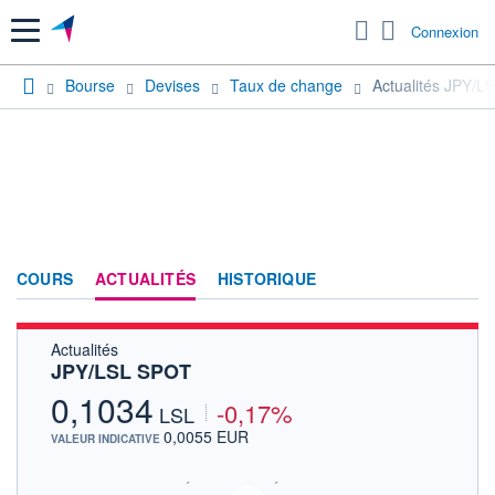
Menu
Connexion
Bourse
Devises
Taux de change
Actualités JPY/
COURS
ACTUALITÉS
HISTORIQUE
Actualités
JPY/LSL SPOT
0,1034
-0,17%
LSL
0,0055 EUR
VALEUR INDICATIVE
SIX - FOREX 2 DONNÉES TEMPS RÉEL