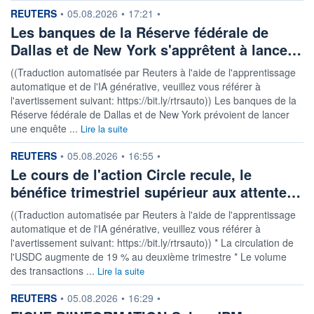
information fournie par
REUTERS
•
05.08.2026
•
17:21
•
Les banques de la Réserve fédérale de
Dallas et de New York s'apprêtent à lance…
((Traduction automatisée par Reuters à l'aide de l'apprentissage
automatique et de l'IA générative, veuillez vous référer à
l'avertissement suivant: https://bit.ly/rtrsauto)) Les banques de la
Réserve fédérale de Dallas et de New York prévoient de lancer
une enquête ...
Lire la suite
information fournie par
REUTERS
•
05.08.2026
•
16:55
•
Le cours de l'action Circle recule, le
bénéfice trimestriel supérieur aux attente…
((Traduction automatisée par Reuters à l'aide de l'apprentissage
automatique et de l'IA générative, veuillez vous référer à
l'avertissement suivant: https://bit.ly/rtrsauto)) * La circulation de
l'USDC augmente de 19 % au deuxième trimestre * Le volume
des transactions ...
Lire la suite
information fournie par
REUTERS
•
05.08.2026
•
16:29
•