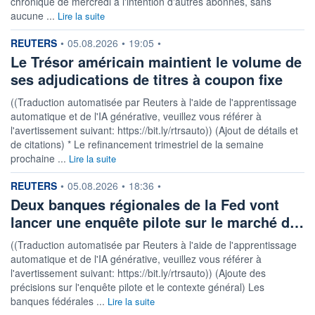
chronique de mercredi à l'intention d'autres abonnés, sans
aucune ...
Lire la suite
information fournie par
REUTERS
•
05.08.2026
•
19:05
•
Le Trésor américain maintient le volume de
ses adjudications de titres à coupon fixe
((Traduction automatisée par Reuters à l'aide de l'apprentissage
automatique et de l'IA générative, veuillez vous référer à
l'avertissement suivant: https://bit.ly/rtrsauto)) (Ajout de détails et
de citations) * Le refinancement trimestriel de la semaine
prochaine ...
Lire la suite
information fournie par
REUTERS
•
05.08.2026
•
18:36
•
Deux banques régionales de la Fed vont
lancer une enquête pilote sur le marché d…
((Traduction automatisée par Reuters à l'aide de l'apprentissage
automatique et de l'IA générative, veuillez vous référer à
l'avertissement suivant: https://bit.ly/rtrsauto)) (Ajoute des
précisions sur l'enquête pilote et le contexte général) Les
banques fédérales ...
Lire la suite