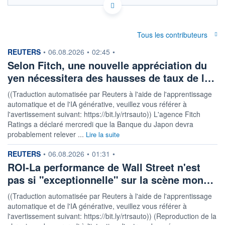
Politique d'exécution
0,1038
Tous les contributeurs
0,1036
information fournie par
REUTERS
•
06.08.2026
•
02:45
•
Selon Fitch, une nouvelle appréciation du
0,1034
yen nécessitera des hausses de taux de l…
0,1032
03h56
07h17
((Traduction automatisée par Reuters à l'aide de l'apprentissage
automatique et de l'IA générative, veuillez vous référer à
OUVERTURE
CLÔTURE VEILLE
0,1036
0,1036
l'avertissement suivant: https://bit.ly/rtrsauto)) L'agence Fitch
Ratings a déclaré mercredi que la Banque du Japon devra
+ HAUT
+ BAS
probablement relever ...
Lire la suite
0,1037
0,1033
information fournie par
REUTERS
•
06.08.2026
•
01:31
•
+ PORTEFEUILLE
+ LISTE
ROI-La performance de Wall Street n'est
pas si "exceptionnelle" sur la scène mon…
((Traduction automatisée par Reuters à l'aide de l'apprentissage
automatique et de l'IA générative, veuillez vous référer à
l'avertissement suivant: https://bit.ly/rtrsauto)) (Reproduction de la