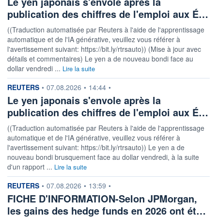
Le yen japonais s'envole après la
publication des chiffres de l'emploi aux É…
((Traduction automatisée par Reuters à l'aide de l'apprentissage
automatique et de l'IA générative, veuillez vous référer à
l'avertissement suivant: https://bit.ly/rtrsauto)) (Mise à jour avec
détails et commentaires) Le yen a de nouveau bondi face au
dollar vendredi ...
Lire la suite
information fournie par
REUTERS
•
07.08.2026
•
14:44
•
Le yen japonais s'envole après la
publication des chiffres de l'emploi aux É…
((Traduction automatisée par Reuters à l'aide de l'apprentissage
automatique et de l'IA générative, veuillez vous référer à
l'avertissement suivant: https://bit.ly/rtrsauto)) Le yen a de
nouveau bondi brusquement face au dollar vendredi, à la suite
d'un rapport ...
Lire la suite
information fournie par
REUTERS
•
07.08.2026
•
13:59
•
FICHE D'INFORMATION-Selon JPMorgan,
les gains des hedge funds en 2026 ont ét…