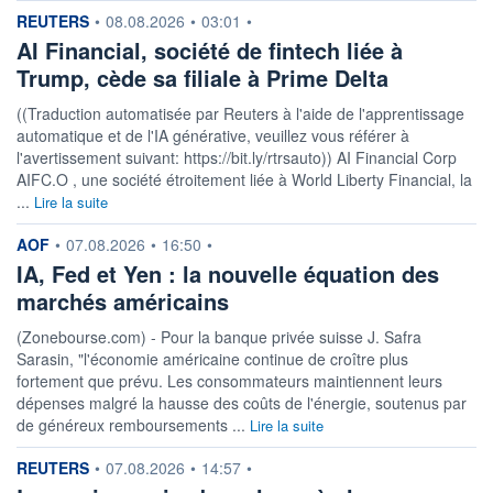
information fournie par
REUTERS
•
08.08.2026
•
03:01
•
AI Financial, société de fintech liée à
Trump, cède sa filiale à Prime Delta
((Traduction automatisée par Reuters à l'aide de l'apprentissage
automatique et de l'IA générative, veuillez vous référer à
l'avertissement suivant: https://bit.ly/rtrsauto)) AI Financial Corp
AIFC.O , une société étroitement liée à World Liberty Financial, la
...
Lire la suite
information fournie par
AOF
•
07.08.2026
•
16:50
•
IA, Fed et Yen : la nouvelle équation des
marchés américains
(Zonebourse.com) - Pour la banque privée suisse J. Safra
Sarasin, "l'économie américaine continue de croître plus
fortement que prévu. Les consommateurs maintiennent leurs
dépenses malgré la hausse des coûts de l'énergie, soutenus par
de généreux remboursements ...
Lire la suite
information fournie par
REUTERS
•
07.08.2026
•
14:57
•