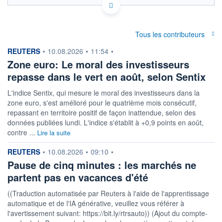
Politique d'exécution
OUVERTURE
CLÔTURE VEILLE
1 757,3741
951,1442
Tous les contributeurs
information fournie par
+ HAUT
+ BAS
REUTERS
•
10.08.2026
•
11:54
•
1 758,6875
1 752,7043
Zone euro: Le moral des investisseurs
repasse dans le vert en août, selon Sentix
+ PORTEFEUILLE
+ LISTE
L'indice Sentix, qui ‌mesure le moral des investisseurs dans la ​
zone euro, s'est amélioré pour le quatrième mois consécutif,
repassant en territoire positif de façon inattendue, selon ​des
données publiées lundi. L'indice s'établit à +0,9 points en août,
contre ...
Lire la suite
information fournie par
REUTERS
•
10.08.2026
•
09:10
•
Pause de cinq minutes : les marchés ne
partent pas en vacances d'été
((Traduction automatisée par Reuters à l'aide de l'apprentissage
automatique et de l'IA générative, veuillez vous référer à
l'avertissement suivant: https://bit.ly/rtrsauto)) (Ajout du compte-