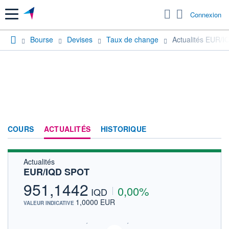
Menu
Connexion
Bourse
Devises
Taux de change
Actualités EUR/
COURS
ACTUALITÉS
HISTORIQUE
Actualités
EUR/IQD SPOT
951,1442
0,00%
IQD
1,0000 EUR
VALEUR INDICATIVE
SIX - FOREX 2 DONNÉES TEMPS RÉEL