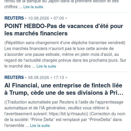
rendu de la Banque du Japon dans la première section et des
chiffres ...
Lire la suite
information fournie par
REUTERS
•
10.08.2026
•
07:00
•
POINT HEBDO-Pas de vacances d'été pour
les marchés financiers
(Répétition sans changement d'une dépêche transmise vendredi)
Les marchés financiers n'auront pas le luxe cette année de
s'accorder une pause estivale, même en plein mois d'août, au
regard de l'actualité chargée prévue dans les prochains jours. Sur
le marché des ...
Lire la suite
information fournie par
REUTERS
•
08.08.2026
•
17:13
•
AI Financial, une entreprise de fintech liée
à Trump, cède une de ses divisions à Pri…
((Traduction automatisée par Reuters à l'aide de l'apprentissage
automatique et de l'IA générative, veuillez vous référer à
l'avertissement suivant: https://bit.ly/rtrsauto)) (Correction du nom
de la société: “Prime Delta” est remplacé par “PrimeDelta” dans
l'ensemble ...
Lire la suite