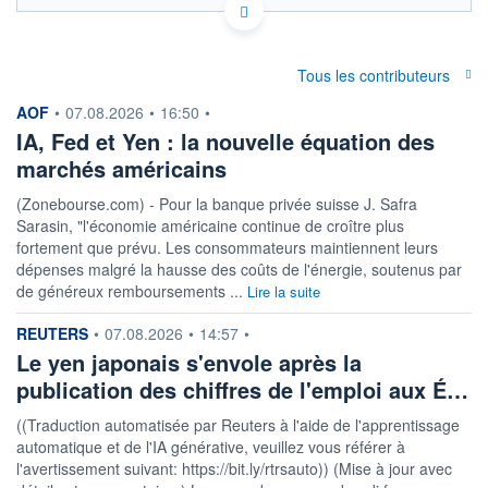
Politique d'exécution
3,25
Tous les contributeurs
3,24
information fournie par
AOF
•
07.08.2026
•
16:50
•
3,23
IA, Fed et Yen : la nouvelle équation des
3,22
marchés américains
3,21
07h55
15h15
(Zonebourse.com) - Pour la banque privée suisse J. Safra
Sarasin, "l'économie américaine continue de croître plus
OUVERTURE
CLÔTURE VEILLE
3,2149
3,2145
fortement que prévu. Les consommateurs maintiennent leurs
dépenses malgré la hausse des coûts de l'énergie, soutenus par
+ HAUT
+ BAS
de généreux remboursements ...
Lire la suite
3,2399
3,2121
information fournie par
REUTERS
COTATION SPÉCIFIQUE
•
07.08.2026
•
14:57
•
GEL/CHF
Le yen japonais s'envole après la
0,3098
-0,42%
publication des chiffres de l'emploi aux É…
((Traduction automatisée par Reuters à l'aide de l'apprentissage
+ PORTEFEUILLE
+ LISTE
automatique et de l'IA générative, veuillez vous référer à
l'avertissement suivant: https://bit.ly/rtrsauto)) (Mise à jour avec