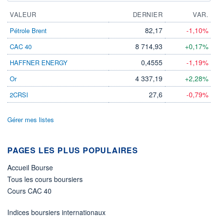
VALEUR
DERNIER
VAR.
82,17
-1,10%
Pétrole Brent
8 714,93
+0,17%
CAC 40
0,4555
-1,19%
HAFFNER ENERGY
4 337,19
+2,28%
Or
27,6
-0,79%
2CRSI
Gérer mes listes
PAGES LES PLUS POPULAIRES
Accueil Bourse
Tous les cours boursiers
Cours CAC 40
Indices boursiers internationaux