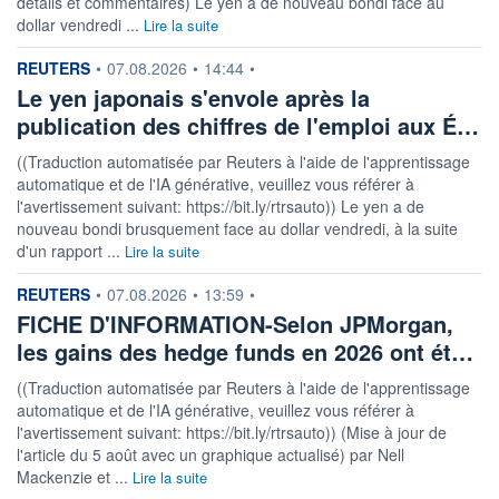
détails et commentaires) Le yen a de nouveau bondi face au
dollar vendredi ...
Lire la suite
information fournie par
REUTERS
•
07.08.2026
•
14:44
•
Le yen japonais s'envole après la
publication des chiffres de l'emploi aux É…
((Traduction automatisée par Reuters à l'aide de l'apprentissage
automatique et de l'IA générative, veuillez vous référer à
l'avertissement suivant: https://bit.ly/rtrsauto)) Le yen a de
nouveau bondi brusquement face au dollar vendredi, à la suite
d'un rapport ...
Lire la suite
information fournie par
REUTERS
•
07.08.2026
•
13:59
•
FICHE D'INFORMATION-Selon JPMorgan,
les gains des hedge funds en 2026 ont ét…
((Traduction automatisée par Reuters à l'aide de l'apprentissage
automatique et de l'IA générative, veuillez vous référer à
l'avertissement suivant: https://bit.ly/rtrsauto)) (Mise à jour de
l'article du 5 août avec un graphique actualisé) par Nell
Mackenzie et ...
Lire la suite