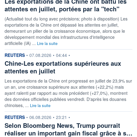
Les exportations de la Chine ont battu les
attentes en juillet, portées par la "tech"
(Actualisé tout du long avec précisions; photo à disposition) Les
exportations de la Chine ont dépassé les attentes en juillet,
demeurant un pilier de la croissance économique, alors que le
développement mondial des infrastructures d'intelligence
artificielle (IA) ...
Lire la suite
information fournie par
REUTERS
•
07.08.2026
•
04:44
•
Chine-Les exportations supérieures aux
attentes en juillet
Les exportations de la Chine ont progressé en juillet de 23,9% sur
un an, une croissance supérieure aux attentes (+22,2%) mais
ayant ralenti par rapport au mois précédent (+27,0%), montrent
des données officielles publiées vendredi. D'après les douanes
chinoises, ...
Lire la suite
information fournie par
REUTERS
•
06.08.2026
•
23:21
•
Selon Bloomberg News, Trump pourrait
réaliser un important gain fiscal grâce à s…