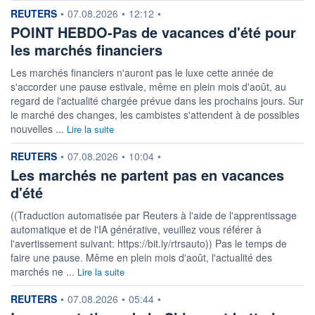
information fournie par
REUTERS
•
07.08.2026
•
12:12
•
POINT HEBDO-Pas de vacances d'été pour
les marchés financiers
Les marchés financiers n'auront pas le luxe cette année de
s'accorder une pause estivale, même en plein mois d'août, au
regard de l'actualité chargée prévue dans les prochains jours. Sur
le marché des changes, les cambistes s'attendent à de possibles
nouvelles ...
Lire la suite
information fournie par
REUTERS
•
07.08.2026
•
10:04
•
Les marchés ne partent pas en vacances
d'été
((Traduction automatisée par Reuters à l'aide de l'apprentissage
automatique et de l'IA générative, veuillez vous référer à
l'avertissement suivant: https://bit.ly/rtrsauto)) Pas le temps de
faire une pause. Même en plein mois d'août, l'actualité des
marchés ne ...
Lire la suite
information fournie par
REUTERS
•
07.08.2026
•
05:44
•