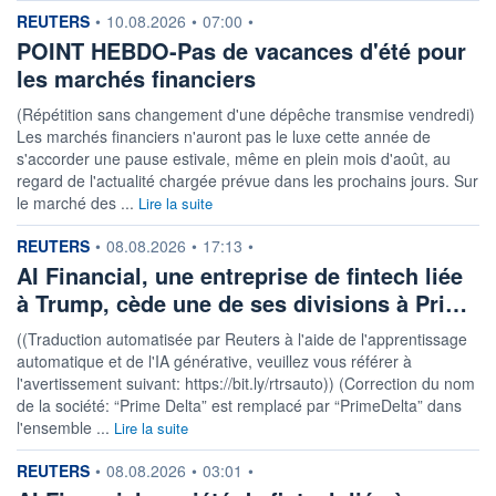
information fournie par
REUTERS
•
10.08.2026
•
07:00
•
POINT HEBDO-Pas de vacances d'été pour
les marchés financiers
(Répétition sans changement d'une dépêche transmise vendredi)
Les marchés financiers n'auront pas le luxe cette année de
s'accorder une pause estivale, même en plein mois d'août, au
regard de l'actualité chargée prévue dans les prochains jours. Sur
le marché des ...
Lire la suite
information fournie par
REUTERS
•
08.08.2026
•
17:13
•
AI Financial, une entreprise de fintech liée
à Trump, cède une de ses divisions à Pri…
((Traduction automatisée par Reuters à l'aide de l'apprentissage
automatique et de l'IA générative, veuillez vous référer à
l'avertissement suivant: https://bit.ly/rtrsauto)) (Correction du nom
de la société: “Prime Delta” est remplacé par “PrimeDelta” dans
l'ensemble ...
Lire la suite
information fournie par
REUTERS
•
08.08.2026
•
03:01
•