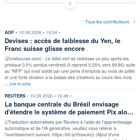
Politique d'exécution
OUVERTURE
CLÔTURE VEILLE
0,0003
0,0003
Tous les contributeurs
information fournie par
+ HAUT
+ BAS
AOF
•
10.08.2026
•
19:54
•
0,0003
0,0003
Devises : accès de faiblesse du Yen, le
Franc suisse glisse encore
COTATION SPÉCIFIQUE
EUR/CDF
(Zonebourse.com) - Le billet vert se redresse un peu après les
3 016,4268
0,00%
presque 0,5% perdus vendredi (il reprend 0,25% vers 99,80) suite
au "NFP" qui s'est soldé par une perte d'emplois au mois de juillet
+ PORTEFEUILLE
+ LISTE
et une forte révision à la baisse des créations au cours des mois
...
Lire la suite
information fournie par
REUTERS
•
10.08.2026
•
16:48
•
La banque centrale du Brésil envisage
d'étendre le système de paiement Pix alo…
((Traduction automatisée par Reuters à l'aide de l'apprentissage
automatique et de l'IA générative, veuillez vous référer à
l'avertissement suivant: https://bit.ly/rtrsauto)) (Ajout d'une