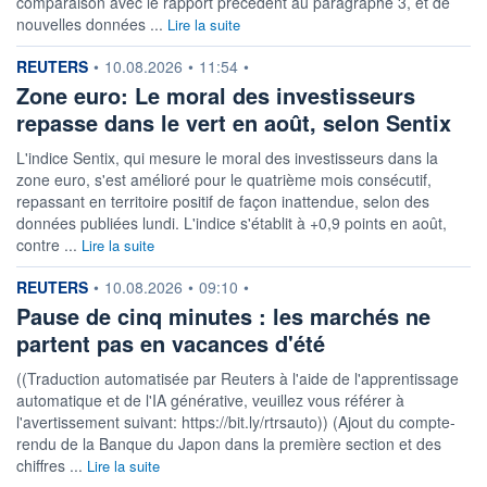
comparaison avec le rapport précédent au paragraphe 3, et de
nouvelles données ...
Lire la suite
information fournie par
REUTERS
•
10.08.2026
•
11:54
•
Zone euro: Le moral des investisseurs
repasse dans le vert en août, selon Sentix
L'indice Sentix, qui ‌mesure le moral des investisseurs dans la ​
zone euro, s'est amélioré pour le quatrième mois consécutif,
repassant en territoire positif de façon inattendue, selon ​des
données publiées lundi. L'indice s'établit à +0,9 points en août,
contre ...
Lire la suite
information fournie par
REUTERS
•
10.08.2026
•
09:10
•
Pause de cinq minutes : les marchés ne
partent pas en vacances d'été
((Traduction automatisée par Reuters à l'aide de l'apprentissage
automatique et de l'IA générative, veuillez vous référer à
l'avertissement suivant: https://bit.ly/rtrsauto)) (Ajout du compte-
rendu de la Banque du Japon dans la première section et des
chiffres ...
Lire la suite