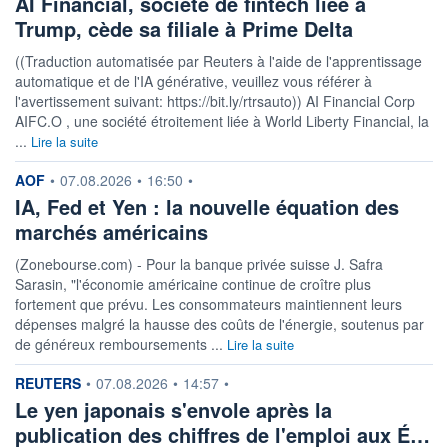
AI Financial, société de fintech liée à
Trump, cède sa filiale à Prime Delta
((Traduction automatisée par Reuters à l'aide de l'apprentissage
automatique et de l'IA générative, veuillez vous référer à
l'avertissement suivant: https://bit.ly/rtrsauto)) AI Financial Corp
AIFC.O , une société étroitement liée à World Liberty Financial, la
...
Lire la suite
information fournie par
AOF
•
07.08.2026
•
16:50
•
IA, Fed et Yen : la nouvelle équation des
marchés américains
(Zonebourse.com) - Pour la banque privée suisse J. Safra
Sarasin, "l'économie américaine continue de croître plus
fortement que prévu. Les consommateurs maintiennent leurs
dépenses malgré la hausse des coûts de l'énergie, soutenus par
de généreux remboursements ...
Lire la suite
information fournie par
REUTERS
•
07.08.2026
•
14:57
•
Le yen japonais s'envole après la
publication des chiffres de l'emploi aux É…