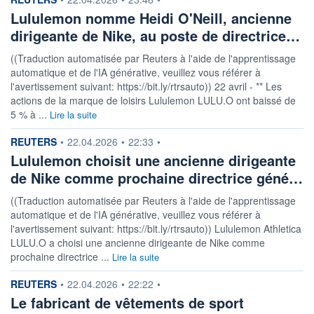
Lululemon nomme Heidi O'Neill, ancienne
dirigeante de Nike, au poste de directrice…
((Traduction automatisée par Reuters à l'aide de l'apprentissage
automatique et de l'IA générative, veuillez vous référer à
l'avertissement suivant: https://bit.ly/rtrsauto)) 22 avril - ** Les
actions de la marque de loisirs Lululemon LULU.O ont baissé de
5 % à ...
Lire la suite
information fournie par
REUTERS
•
22.04.2026
•
22:33
•
Lululemon choisit une ancienne dirigeante
de Nike comme prochaine directrice géné…
((Traduction automatisée par Reuters à l'aide de l'apprentissage
automatique et de l'IA générative, veuillez vous référer à
l'avertissement suivant: https://bit.ly/rtrsauto)) Lululemon Athletica
LULU.O a choisi une ancienne dirigeante de Nike comme
prochaine directrice ...
Lire la suite
information fournie par
REUTERS
•
22.04.2026
•
22:22
•
Le fabricant de vêtements de sport