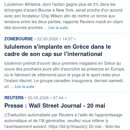
Lululemon Athletica, dont l'action gagne plus de 2% dans les
échanges d'avant-Bourse à New York, serait proche d'un accord
avec son fondateur Chip Wilson afin de mettre un terme aux
tensions entre les deux parties, rapporte Reuters mardi en citant
des sources proches ...
Lire la suite
information fournie par
ZONEBOURSE
•
22.05.2026
•
14:57
•
lululemon s'implante en Grèce dans le
cadre de son cap sur l'international
lululemon prévoit d'ouvrir deux premiers magasins en Grèce au
cours des prochains jours afin d'accroître sa présence en Europe,
où le fabricant de vêtements pour le yoga et le sport reste pour
l'instant discret. Le groupe canadien inaugurera, demain samedi,
un ...
Lire la suite
information fournie par
REUTERS
•
20.05.2026
•
07:44
•
Presse : Wall Street Journal - 20 mai
((Traduction automatisée par Reuters à l'aide de l'apprentissage
automatique et de l'IA générative, veuillez vous référer à
l'avertissement suivant: https://bit.ly/rtrsauto)) 20 mai - Voici les