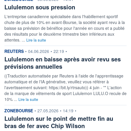
VOLUME
CAPITAL ÉCHANGÉ
Lululemon sous pression
0
0,00%
L'entreprise canadienne spécialisée dans l'habillement sportif
VALORISATION
CAPI.
BOURSIÈRE
13 570 MUSD
chute de plus de 10% en avant-Bourse, la société ayant revu à la
14 100 MUSD
baisse sa prévision de bénéfice pour l'année en cours et a publié
des résultats pour le deuxième trimestre bien inférieurs aux
LIMITE À LA
LIMITE À LA
BAISSE
HAUSSE
attentes. ...
Lire la suite
96,6400
0,0000
information fournie par
REUTERS
•
04.06.2026
•
22:19
•
RENDEMENT
PER ESTIMÉ
ESTIMÉ 2026
2026
Lululemon en baisse après avoir revu ses
-
8,96
prévisions annuelles
DERNIER
ÉCHANGE
((Traduction automatisée par Reuters à l'aide de l'apprentissage
06.08.26 / 21:53:55
automatique et de l'IA générative, veuillez vous référer à
ÉLIGIBILITÉ
RISQUE ESG
l'avertissement suivant: https://bit.ly/rtrsauto)) 4 juin - ** L'action
BOURSOVIE LUX
de la marque de vêtements de sport Lululemon LULU.O recule de
13,6/100 (faible)
10% ...
Lire la suite
+ PORTEFEUILLE
+ LISTE
information fournie par
ZONEBOURSE
•
27.05.2026
•
14:19
•
Lululemon sur le point de mettre fin au
bras de fer avec Chip Wilson