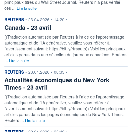
principaux titres du Wall Street Journal. Reuters n'a pas vérifié
ces ...
Lire la suite
information fournie par
REUTERS
•
23.04.2026
•
14:20
•
Canada - 23 avril
((Traduction automatisée par Reuters à l'aide de l'apprentissage
automatique et de l'IA générative, veuillez vous référer à
l'avertissement suivant: https://bit.ly/rtrsauto)) Voici les principaux
articles parus dans une sélection de journaux canadiens. Reuters
...
Lire la suite
information fournie par
REUTERS
•
23.04.2026
•
08:33
•
Actualités économiques du New York
Times - 23 avril
((Traduction automatisée par Reuters à l'aide de l'apprentissage
automatique et de l'IA générative, veuillez vous référer à
l'avertissement suivant: https://bit.ly/rtrsauto)) Voici les principaux
articles parus dans les pages économiques du New York Times.
Reuters ...
Lire la suite
information fournie par
REUTERS
•
22.04.2026
•
23:46
•