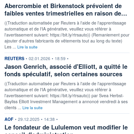
Abercrombie et Birkenstock prévoient de
faibles ventes trimestrielles en raison de…
((Traduction automatisée par Reuters à l'aide de l'apprentissage
automatique et de l'IA générative, veuillez vous référer à
l'avertissement suivant: https://bit.ly/rtrsauto)) (Remaniement pour
ajouter d'autres fabricants de vêtements tout au long du texte)
Les ...
Lire la suite
information fournie par
REUTERS
•
02.01.2026
•
18:59
•
Jason Genrich, associé d'Elliott, a quitté le
fonds spéculatif, selon certaines sources
((Traduction automatisée par Reuters à l'aide de l'apprentissage
automatique et de l'IA générative, veuillez vous référer à
l'avertissement suivant: https://bit.ly/rtrsauto)) par Svea Herbst-
Bayliss Elliott Investment Management a annoncé vendredi à ses
clients ...
Lire la suite
information fournie par
AOF
•
29.12.2025
•
14:38
•
Le fondateur de Lululemon veut modifier le