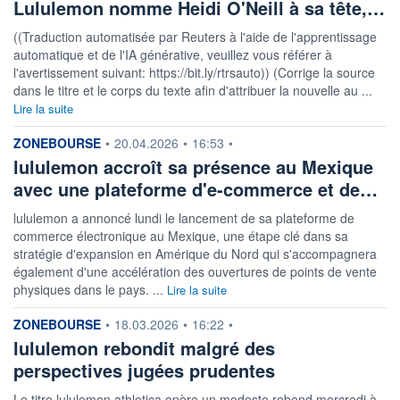
Lululemon nomme Heidi O'Neill à sa tête,…
((Traduction automatisée par Reuters à l'aide de l'apprentissage
automatique et de l'IA générative, veuillez vous référer à
l'avertissement suivant: https://bit.ly/rtrsauto)) (Corrige la source
dans le titre et le corps du texte afin d'attribuer la nouvelle au ...
Lire la suite
information fournie par
ZONEBOURSE
•
20.04.2026
•
16:53
•
lululemon accroît sa présence au Mexique
avec une plateforme d'e-commerce et de…
lululemon a annoncé lundi le lancement de sa plateforme de
commerce électronique au Mexique, une étape clé dans sa
stratégie d'expansion en Amérique du Nord qui s'accompagnera
également d'une accélération des ouvertures de points de vente
physiques dans le pays. ...
Lire la suite
information fournie par
ZONEBOURSE
•
18.03.2026
•
16:22
•
lululemon rebondit malgré des
perspectives jugées prudentes
Le titre lululemon athletica opère un modeste rebond mercredi à