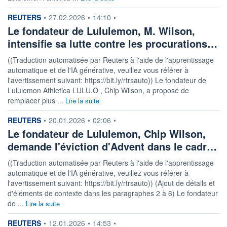
information fournie par
REUTERS
•
27.02.2026
•
14:10
•
Le fondateur de Lululemon, M. Wilson,
intensifie sa lutte contre les procurations…
((Traduction automatisée par Reuters à l'aide de l'apprentissage
automatique et de l'IA générative, veuillez vous référer à
l'avertissement suivant: https://bit.ly/rtrsauto)) Le fondateur de
Lululemon Athletica LULU.O , Chip Wilson, a proposé de
remplacer plus ...
Lire la suite
information fournie par
REUTERS
•
20.01.2026
•
02:06
•
Le fondateur de Lululemon, Chip Wilson,
demande l'éviction d'Advent dans le cadr…
((Traduction automatisée par Reuters à l'aide de l'apprentissage
automatique et de l'IA générative, veuillez vous référer à
l'avertissement suivant: https://bit.ly/rtrsauto)) (Ajout de détails et
d'éléments de contexte dans les paragraphes 2 à 6) Le fondateur
de ...
Lire la suite
information fournie par
REUTERS
•
12.01.2026
•
14:53
•