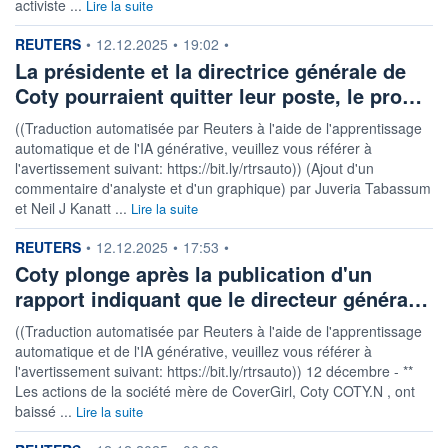
activiste ...
Lire la suite
information fournie par
REUTERS
•
12.12.2025
•
19:02
•
La présidente et la directrice générale de
Coty pourraient quitter leur poste, le pro…
((Traduction automatisée par Reuters à l'aide de l'apprentissage
automatique et de l'IA générative, veuillez vous référer à
l'avertissement suivant: https://bit.ly/rtrsauto)) (Ajout d'un
commentaire d'analyste et d'un graphique) par Juveria Tabassum
et Neil J Kanatt ...
Lire la suite
information fournie par
REUTERS
•
12.12.2025
•
17:53
•
Coty plonge après la publication d'un
rapport indiquant que le directeur généra…
((Traduction automatisée par Reuters à l'aide de l'apprentissage
automatique et de l'IA générative, veuillez vous référer à
l'avertissement suivant: https://bit.ly/rtrsauto)) 12 décembre - **
Les actions de la société mère de CoverGirl, Coty COTY.N , ont
baissé ...
Lire la suite