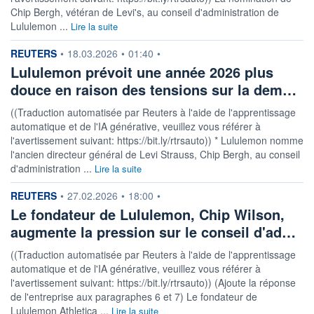
Chip Bergh, vétéran de Levi's, au conseil d'administration de
Lululemon ...
Lire la suite
information fournie par
REUTERS
•
18.03.2026
•
01:40
•
Lululemon prévoit une année 2026 plus
douce en raison des tensions sur la dem…
((Traduction automatisée par Reuters à l'aide de l'apprentissage
automatique et de l'IA générative, veuillez vous référer à
l'avertissement suivant: https://bit.ly/rtrsauto)) * Lululemon nomme
l'ancien directeur général de Levi Strauss, Chip Bergh, au conseil
d'administration ...
Lire la suite
information fournie par
REUTERS
•
27.02.2026
•
18:00
•
Le fondateur de Lululemon, Chip Wilson,
augmente la pression sur le conseil d'ad…
((Traduction automatisée par Reuters à l'aide de l'apprentissage
automatique et de l'IA générative, veuillez vous référer à
l'avertissement suivant: https://bit.ly/rtrsauto)) (Ajoute la réponse
de l'entreprise aux paragraphes 6 et 7) Le fondateur de
Lululemon Athletica ...
Lire la suite