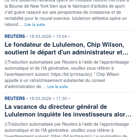
la Bourse de New York bien que le fabricant d'articles de sport
n'ait guère rassuré sur ses perspectives de croissance et de
rentabilité pour le nouvel exercice. lululemon athletica opère un
rebond ...
Lire la suite
information fournie par
REUTERS
•
18.03.2026
•
15:04
•
Le fondateur de Lululemon, Chip Wilson,
soutient le départ d'un administrateur et…
((Traduction automatisée par Reuters à l'aide de l'apprentissage
automatique et de l'IA générative, veuillez vous référer à
l'avertissement suivant: https://bit.ly/rtrsauto)) * Chip Wilson
appelle à un rafraîchissement substantiel du conseil
d'administration de ...
Lire la suite
information fournie par
REUTERS
•
18.03.2026
•
11:30
•
La vacance du directeur général de
Lululemon inquiète les investisseurs alor…
((Traduction automatisée par Reuters à l'aide de l'apprentissage
automatique et de l'IA générative, veuillez vous référer à
l'avertissement suivant: https://bit.ly/rtrsauto)) La nomination de