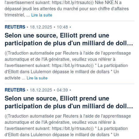
l'avertissement suivant: https://bit.ly/rtrsauto)) Nike NKE.N a
dépassé jeudi les attentes du marché pour son chiffre d'affaires
trimestriel, ...
Lire la suite
information fournie par
REUTERS
•
18.12.2025
•
10:48
•
Selon une source, Elliott prend une
participation de plus d'un milliard de doll…
((Traduction automatisée par Reuters à l'aide de l'apprentissage
automatique et de l'IA générative, veuillez vous référer à
l'avertissement suivant: https://bit.ly/rtrsauto)) * La participation
d'Elliott dans Lululemon dépasse le milliard de dollars * Un
activiste ...
Lire la suite
information fournie par
REUTERS
•
18.12.2025
•
04:39
•
Selon une source, Elliott prend une
participation de plus d'un milliard de doll…
((Traduction automatisée par Reuters à l'aide de l'apprentissage
automatique et de l'IA générative, veuillez vous référer à
l'avertissement suivant: https://bit.ly/rtrsauto)) * La participation
d'Elliott dans Lululemon dépasse le milliard de dollars * Un