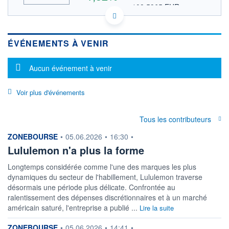
108,5965 EUR
VALEUR INDICATIVE
INDICE DE RÉFÉRENCE
ACTIONNAIRES
NASDAQ COMPOSITE
US5500211090 LULU
ÉVÉNEMENTS À VENIR
DONNÉES TEMPS DIFFÉRÉ
Politique d'exécution
Cotation sur les autres places
Message d'information
Aucun événement à venir
126
Voir plus d'événements
125
124
Tous les contributeurs
123
information fournie par
ZONEBOURSE
•
05.06.2026
•
16:30
•
122
17h38
19h46
Lululemon n'a plus la forme
Longtemps considérée comme l'une des marques les plus
INDICE DE RÉFÉRENCE
NASDAQ Composite
dynamiques du secteur de l'habillement, Lululemon traverse
désormais une période plus délicate. Confrontée au
OUVERTURE
CLÔTURE VEILLE
ralentissement des dépenses discrétionnaires et à un marché
122,6000
123,5100
américain saturé, l'entreprise a publié ...
Lire la suite
+ HAUT
+ BAS
125,9100
122,0100
information fournie par
ZONEBOURSE
•
05.06.2026
•
14:41
•