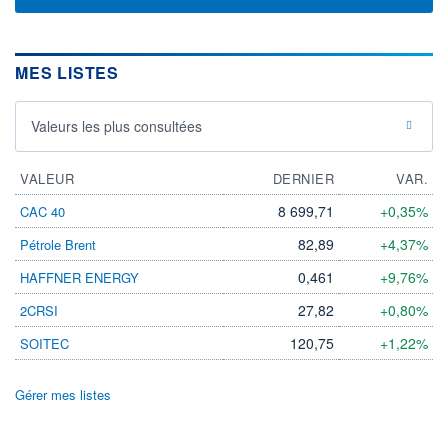
MES LISTES
Valeurs les plus consultées
VALEUR
DERNIER
VAR.
8 699,71
+0,35%
CAC 40
82,89
+4,37%
Pétrole Brent
0,461
+9,76%
HAFFNER ENERGY
27,82
+0,80%
2CRSI
120,75
+1,22%
SOITEC
Gérer mes listes