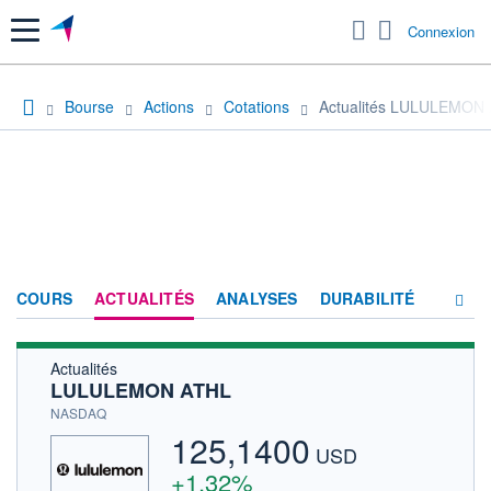
Menu
Connexion
Bourse
Actions
Cotations
Actualités LULULEMON
COURS
ACTUALITÉS
ANALYSES
DURABILITÉ
Actualités
CONSENSUS
LULULEMON ATHL
SOCIÉTÉ
NASDAQ
125,1400
PRODUITS DE BOURSE
USD
+1,32%
HISTORIQUE