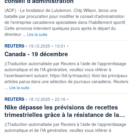
conseil d'administration
(AOF) - Le fondateur de Lululemon, Chip Wilson, lance une
bataille par procuration pour modifier le conseil d'administration
de l'entreprise canadienne spécialisée dans l'habillement sportif.
Cette annonce intervient quelques jours après le départ du
directeur ...
Lire la suite
information fournie par
REUTERS
•
19.12.2025
•
13:01
•
Canada - 19 décembre
((Traduction automatisée par Reuters à l'aide de l'apprentissage
automatique et de l'IA générative, veuillez vous référer à
l'avertissement suivant: https://bit.ly/rtrsauto)) Voici les principaux
articles parus dans une sélection de journaux canadiens. Reuters
...
Lire la suite
information fournie par
REUTERS
•
18.12.2025
•
22:16
•
Nike dépasse les prévisions de recettes
trimestrielles grâce à la résistance de la…
((Traduction automatisée par Reuters à l'aide de l'apprentissage
automatique et de l'IA générative, veuillez vous référer à