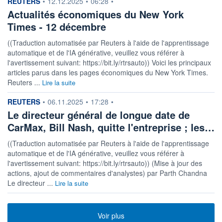
information fournie par
REUTERS
•
12.12.2025
•
06:28
•
Actualités économiques du New York
Times - 12 décembre
((Traduction automatisée par Reuters à l'aide de l'apprentissage
automatique et de l'IA générative, veuillez vous référer à
l'avertissement suivant: https://bit.ly/rtrsauto)) Voici les principaux
articles parus dans les pages économiques du New York Times.
Reuters ...
Lire la suite
information fournie par
REUTERS
•
06.11.2025
•
17:28
•
Le directeur général de longue date de
CarMax, Bill Nash, quitte l'entreprise ; les…
((Traduction automatisée par Reuters à l'aide de l'apprentissage
automatique et de l'IA générative, veuillez vous référer à
l'avertissement suivant: https://bit.ly/rtrsauto)) (Mise à jour des
actions, ajout de commentaires d'analystes) par Parth Chandna
Le directeur ...
Lire la suite
Voir plus