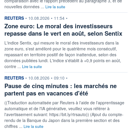
comparaison avec le rapport précédent au paragraphe 3, et de
nouvelles données ...
Lire la suite
information fournie par
REUTERS
•
10.08.2026
•
11:54
•
Zone euro: Le moral des investisseurs
repasse dans le vert en août, selon Sentix
L'indice Sentix, qui ‌mesure le moral des investisseurs dans la ​
zone euro, s'est amélioré pour le quatrième mois consécutif,
repassant en territoire positif de façon inattendue, selon ​des
données publiées lundi. L'indice s'établit à +0,9 points en août,
contre ...
Lire la suite
information fournie par
REUTERS
•
10.08.2026
•
09:10
•
Pause de cinq minutes : les marchés ne
partent pas en vacances d'été
((Traduction automatisée par Reuters à l'aide de l'apprentissage
automatique et de l'IA générative, veuillez vous référer à
l'avertissement suivant: https://bit.ly/rtrsauto)) (Ajout du compte-
rendu de la Banque du Japon dans la première section et des
chiffres ...
Lire la suite