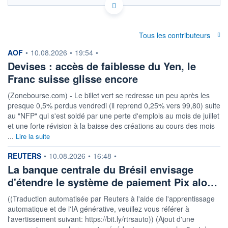
Politique d'exécution
0,0460
Tous les contributeurs
information fournie par
AOF
•
10.08.2026
•
19:54
•
0,0455
Devises : accès de faiblesse du Yen, le
Franc suisse glisse encore
0,0450
07h24
14h13
(Zonebourse.com) - Le billet vert se redresse un peu après les
presque 0,5% perdus vendredi (il reprend 0,25% vers 99,80) suite
OUVERTURE
CLÔTURE VEILLE
0,0456
0,0456
au "NFP" qui s'est soldé par une perte d'emplois au mois de juillet
et une forte révision à la baisse des créations au cours des mois
+ HAUT
+ BAS
...
Lire la suite
0,0460
0,0453
information fournie par
REUTERS
COTATION SPÉCIFIQUE
•
10.08.2026
•
16:48
•
SAR/RUB
La banque centrale du Brésil envisage
21,9902
+0,21%
d'étendre le système de paiement Pix alo…
((Traduction automatisée par Reuters à l'aide de l'apprentissage
+ PORTEFEUILLE
+ LISTE
automatique et de l'IA générative, veuillez vous référer à
l'avertissement suivant: https://bit.ly/rtrsauto)) (Ajout d'une