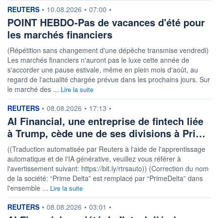
information fournie par
REUTERS
•
10.08.2026
•
07:00
•
POINT HEBDO-Pas de vacances d'été pour
les marchés financiers
(Répétition sans changement d'une dépêche transmise vendredi)
Les marchés financiers n'auront pas le luxe cette année de
s'accorder une pause estivale, même en plein mois d'août, au
regard de l'actualité chargée prévue dans les prochains jours. Sur
le marché des ...
Lire la suite
information fournie par
REUTERS
•
08.08.2026
•
17:13
•
AI Financial, une entreprise de fintech liée
à Trump, cède une de ses divisions à Pri…
((Traduction automatisée par Reuters à l'aide de l'apprentissage
automatique et de l'IA générative, veuillez vous référer à
l'avertissement suivant: https://bit.ly/rtrsauto)) (Correction du nom
de la société: “Prime Delta” est remplacé par “PrimeDelta” dans
l'ensemble ...
Lire la suite
information fournie par
REUTERS
•
08.08.2026
•
03:01
•