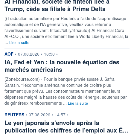
AI Financial, société de fintech liée à
Trump, cède sa filiale à Prime Delta
((Traduction automatisée par Reuters à l'aide de l'apprentissage
automatique et de l'IA générative, veuillez vous référer à
l'avertissement suivant: https://bit.ly/rtrsauto)) AI Financial Corp
AIFC.O , une société étroitement liée à World Liberty Financial, la
...
Lire la suite
information fournie par
AOF
•
07.08.2026
•
16:50
•
IA, Fed et Yen : la nouvelle équation des
marchés américains
(Zonebourse.com) - Pour la banque privée suisse J. Safra
Sarasin, "l'économie américaine continue de croître plus
fortement que prévu. Les consommateurs maintiennent leurs
dépenses malgré la hausse des coûts de l'énergie, soutenus par
de généreux remboursements ...
Lire la suite
information fournie par
REUTERS
•
07.08.2026
•
14:57
•
Le yen japonais s'envole après la
publication des chiffres de l'emploi aux É…