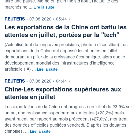
faire une pause. Même en plein mois d'août, l'actualité des
marchés ne ...
Lire la suite
information fournie par
REUTERS
•
07.08.2026
•
05:44
•
Les exportations de la Chine ont battu les
attentes en juillet, portées par la "tech"
(Actualisé tout du long avec précisions; photo à disposition) Les
exportations de la Chine ont dépassé les attentes en juillet,
demeurant un pilier de la croissance économique, alors que le
développement mondial des infrastructures d'intelligence
artificielle (IA) ...
Lire la suite
information fournie par
REUTERS
•
07.08.2026
•
04:44
•
Chine-Les exportations supérieures aux
attentes en juillet
Les exportations de la Chine ont progressé en juillet de 23,9% sur
un an, une croissance supérieure aux attentes (+22,2%) mais
ayant ralenti par rapport au mois précédent (+27,0%), montrent
des données officielles publiées vendredi. D'après les douanes
chinoises, ...
Lire la suite