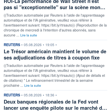
ROI-La performance de Wall Street n'est
pas si "exceptionnelle" sur la scène mon…
((Traduction automatisée par Reuters à l'aide de l'apprentissage
automatique et de l'IA générative, veuillez vous référer à
l'avertissement suivant: https://bit.ly/rtrsauto)) (Reproduction de la
chronique de mercredi à l'intention d'autres abonnés, sans
aucune ...
Lire la suite
information fournie par
REUTERS
•
05.08.2026
•
19:05
•
Le Trésor américain maintient le volume de
ses adjudications de titres à coupon fixe
((Traduction automatisée par Reuters à l'aide de l'apprentissage
automatique et de l'IA générative, veuillez vous référer à
l'avertissement suivant: https://bit.ly/rtrsauto)) (Ajout de détails et
de citations) * Le refinancement trimestriel de la semaine
prochaine ...
Lire la suite
information fournie par
REUTERS
•
05.08.2026
•
18:36
•
Deux banques régionales de la Fed vont
lancer une enquête pilote sur le marché d…