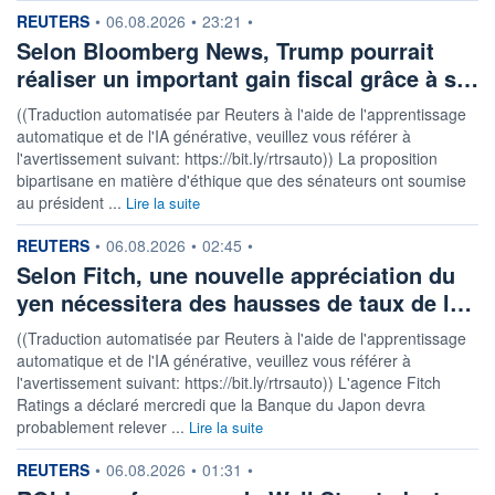
information fournie par
REUTERS
•
06.08.2026
•
23:21
•
Selon Bloomberg News, Trump pourrait
réaliser un important gain fiscal grâce à s…
((Traduction automatisée par Reuters à l'aide de l'apprentissage
automatique et de l'IA générative, veuillez vous référer à
l'avertissement suivant: https://bit.ly/rtrsauto)) La proposition
bipartisane en matière d'éthique que des sénateurs ont soumise
au président ...
Lire la suite
information fournie par
REUTERS
•
06.08.2026
•
02:45
•
Selon Fitch, une nouvelle appréciation du
yen nécessitera des hausses de taux de l…
((Traduction automatisée par Reuters à l'aide de l'apprentissage
automatique et de l'IA générative, veuillez vous référer à
l'avertissement suivant: https://bit.ly/rtrsauto)) L'agence Fitch
Ratings a déclaré mercredi que la Banque du Japon devra
probablement relever ...
Lire la suite
information fournie par
REUTERS
•
06.08.2026
•
01:31
•