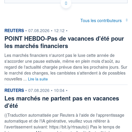
Politique d'exécution
0,000012
Tous les contributeurs
information fournie par
REUTERS
•
07.08.2026
•
12:12
•
0,000010
POINT HEBDO-Pas de vacances d'été pour
les marchés financiers
0,000008
04h59
09h23
13h47
Les marchés financiers n'auront pas le luxe cette année de
s'accorder une pause estivale, même en plein mois d'août, au
OUVERTURE
CLÔTURE VEILLE
0,0000
0,0000
regard de l'actualité chargée prévue dans les prochains jours. Sur
le marché des changes, les cambistes s'attendent à de possibles
+ HAUT
+ BAS
nouvelles ...
Lire la suite
0,0000
0,0000
information fournie par
REUTERS
COTATION SPÉCIFIQUE
•
07.08.2026
•
10:04
•
CHF/LBP
Les marchés ne partent pas en vacances
110 486,2587
+0,24%
d'été
((Traduction automatisée par Reuters à l'aide de l'apprentissage
+ PORTEFEUILLE
+ LISTE
automatique et de l'IA générative, veuillez vous référer à
l'avertissement suivant: https://bit.ly/rtrsauto)) Pas le temps de