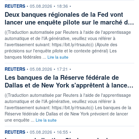
information fournie par
REUTERS
•
05.08.2026
•
18:36
•
Deux banques régionales de la Fed vont
lancer une enquête pilote sur le marché d…
((Traduction automatisée par Reuters à l'aide de l'apprentissage
automatique et de l'IA générative, veuillez vous référer à
l'avertissement suivant: https://bit.ly/rtrsauto)) (Ajoute des
précisions sur l'enquête pilote et le contexte général) Les
banques fédérales ...
Lire la suite
information fournie par
REUTERS
•
05.08.2026
•
17:21
•
Les banques de la Réserve fédérale de
Dallas et de New York s'apprêtent à lance…
((Traduction automatisée par Reuters à l'aide de l'apprentissage
automatique et de l'IA générative, veuillez vous référer à
l'avertissement suivant: https://bit.ly/rtrsauto)) Les banques de la
Réserve fédérale de Dallas et de New York prévoient de lancer
une enquête ...
Lire la suite
information fournie par
REUTERS
•
05.08.2026
•
16:55
•