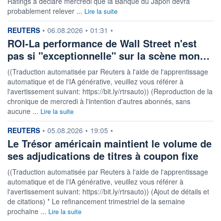
Ratings a déclaré mercredi que la Banque du Japon devra
probablement relever ...
Lire la suite
information fournie par
REUTERS
•
06.08.2026
•
01:31
•
ROI-La performance de Wall Street n'est
pas si "exceptionnelle" sur la scène mon…
((Traduction automatisée par Reuters à l'aide de l'apprentissage
automatique et de l'IA générative, veuillez vous référer à
l'avertissement suivant: https://bit.ly/rtrsauto)) (Reproduction de la
chronique de mercredi à l'intention d'autres abonnés, sans
aucune ...
Lire la suite
information fournie par
REUTERS
•
05.08.2026
•
19:05
•
Le Trésor américain maintient le volume de
ses adjudications de titres à coupon fixe
((Traduction automatisée par Reuters à l'aide de l'apprentissage
automatique et de l'IA générative, veuillez vous référer à
l'avertissement suivant: https://bit.ly/rtrsauto)) (Ajout de détails et
de citations) * Le refinancement trimestriel de la semaine
prochaine ...
Lire la suite