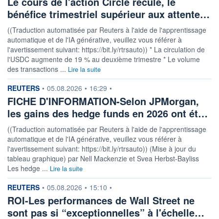
Le cours de l'action Circle recule, le
bénéfice trimestriel supérieur aux attente…
((Traduction automatisée par Reuters à l'aide de l'apprentissage
automatique et de l'IA générative, veuillez vous référer à
l'avertissement suivant: https://bit.ly/rtrsauto)) * La circulation de
l'USDC augmente de 19 % au deuxième trimestre * Le volume
des transactions ...
Lire la suite
information fournie par
REUTERS
•
05.08.2026
•
16:29
•
FICHE D'INFORMATION-Selon JPMorgan,
les gains des hedge funds en 2026 ont ét…
((Traduction automatisée par Reuters à l'aide de l'apprentissage
automatique et de l'IA générative, veuillez vous référer à
l'avertissement suivant: https://bit.ly/rtrsauto)) (Mise à jour du
tableau graphique) par Nell Mackenzie et Svea Herbst-Bayliss
Les hedge ...
Lire la suite
information fournie par
REUTERS
•
05.08.2026
•
15:10
•
ROI-Les performances de Wall Street ne
sont pas si “exceptionnelles” à l'échelle…