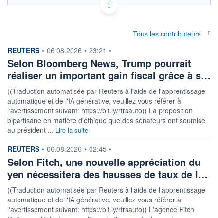
Politique d'exécution
58,35
Tous les contributeurs
58,30
information fournie par
REUTERS
•
06.08.2026
•
23:21
•
Selon Bloomberg News, Trump pourrait
58,25
réaliser un important gain fiscal grâce à s…
58,20
08h03
15h00
((Traduction automatisée par Reuters à l'aide de l'apprentissage
automatique et de l'IA générative, veuillez vous référer à
OUVERTURE
CLÔTURE VEILLE
58,2547
58,2580
l'avertissement suivant: https://bit.ly/rtrsauto)) La proposition
bipartisane en matière d'éthique que des sénateurs ont soumise
+ HAUT
+ BAS
au président ...
Lire la suite
58,4000
58,1950
information fournie par
REUTERS
COTATION SPÉCIFIQUE
•
06.08.2026
•
02:45
•
DOP/USD
Selon Fitch, une nouvelle appréciation du
0,0172
-0,12%
yen nécessitera des hausses de taux de l…
((Traduction automatisée par Reuters à l'aide de l'apprentissage
+ PORTEFEUILLE
+ LISTE
automatique et de l'IA générative, veuillez vous référer à
l'avertissement suivant: https://bit.ly/rtrsauto)) L'agence Fitch