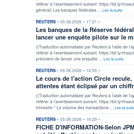
référer à l'avertissement suivant: https://bit.ly/rtrsa
général) Les banques fédérales ...
Lire la suite
information fournie par
REUTERS
•
05.08.2026
•
17:21
•
Les banques de la Réserve fédéral
lancer une enquête pilote sur le m
((Traduction automatisée par Reuters à l'aide de l'a
référer à l'avertissement suivant: https://bit.ly/rt
prévoient de lancer une enquête ...
Lire la suite
information fournie par
REUTERS
•
05.08.2026
•
16:55
•
Le cours de l'action Circle recule,
attentes étant éclipsé par un chiff
((Traduction automatisée par Reuters à l'aide de l'a
référer à l'avertissement suivant: https://bit.ly/rt
trimestre * Le volume des transactions ...
Lire la suit
information fournie par
REUTERS
•
05.08.2026
•
16:29
•
FICHE D'INFORMATION-Selon JPMor