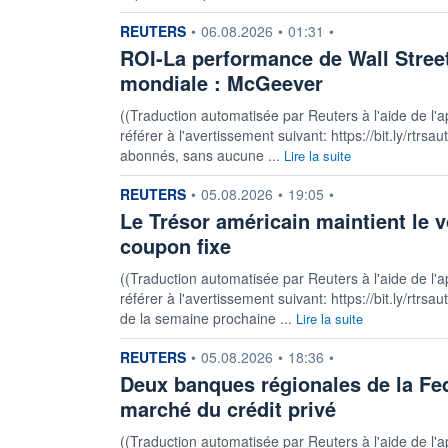
information fournie par
REUTERS
•
06.08.2026
•
01:31
•
ROI-La performance de Wall Street 
mondiale : McGeever
((Traduction automatisée par Reuters à l'aide de l'a
référer à l'avertissement suivant: https://bit.ly/rtrs
abonnés, sans aucune ...
Lire la suite
information fournie par
REUTERS
•
05.08.2026
•
19:05
•
Le Trésor américain maintient le v
coupon fixe
((Traduction automatisée par Reuters à l'aide de l'a
référer à l'avertissement suivant: https://bit.ly/rtrsa
de la semaine prochaine ...
Lire la suite
information fournie par
REUTERS
•
05.08.2026
•
18:36
•
Deux banques régionales de la Fed
marché du crédit privé
((Traduction automatisée par Reuters à l'aide de l'a