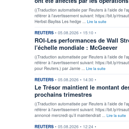
ont été affectés par les opérations
((Traduction automatisée par Reuters à l'aide de l'a
référer à l'avertissement suivant: https://bit.ly/rtr
Herbst-Bayliss Les hedge ...
Lire la suite
information fournie par
REUTERS
•
05.08.2026
•
15:10
•
ROI-Les performances de Wall Stre
l'échelle mondiale : McGeever
((Traduction automatisée par Reuters à l'aide de l'a
référer à l'avertissement suivant: https://bit.ly/rtrs
pour Reuters.) par Jamie ...
Lire la suite
information fournie par
REUTERS
•
05.08.2026
•
14:30
•
Le Trésor maintient le montant d
prochains trimestres
((Traduction automatisée par Reuters à l'aide de l'a
référer à l'avertissement suivant: https://bit.ly/rtrs
annoncé mercredi qu’il maintiendrait ...
Lire la suite
information fournie par
REUTERS
•
05.08.2026
•
12:24
•