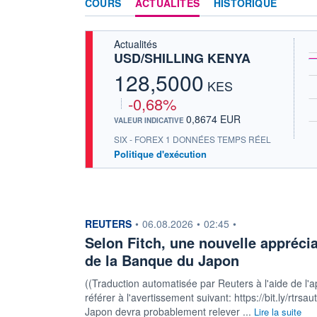
COURS
ACTUALITÉS
HISTORIQUE
Actualités
USD/SHILLING KENYA
128,5000
KES
-0,68%
0,8674 EUR
VALEUR INDICATIVE
SIX - FOREX 1 DONNÉES TEMPS RÉEL
Politique d'exécution
information fournie par
REUTERS
•
06.08.2026
•
02:45
•
Selon Fitch, une nouvelle appréci
de la Banque du Japon
((Traduction automatisée par Reuters à l'aide de l'a
référer à l'avertissement suivant: https://bit.ly/rtr
Japon devra probablement relever ...
Lire la suite