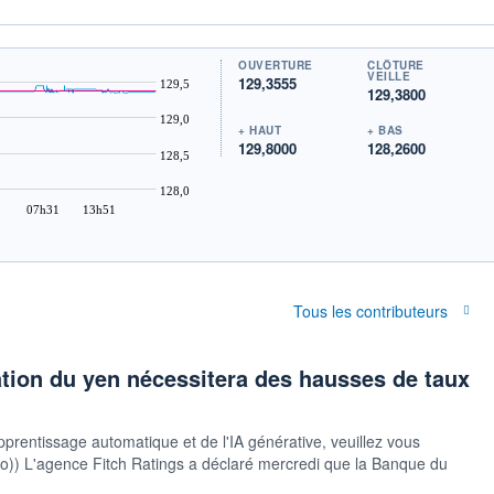
OUVERTURE
CLÔTURE
VEILLE
129,3555
129,5
129,3800
129,0
+ HAUT
+ BAS
129,8000
128,2600
128,5
128,0
07h31
13h51
Tous les contributeurs
ation du yen nécessitera des hausses de taux
pprentissage automatique et de l'IA générative, veuillez vous
sauto)) L'agence Fitch Ratings a déclaré mercredi que la Banque du