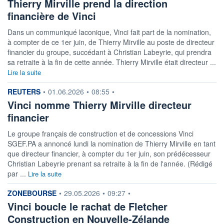
Thierry Mirville prend la direction
financière de Vinci
Dans un communiqué laconique, Vinci fait part de la nomination,
à compter de ce 1er juin, de Thierry Mirville au poste de directeur
financier du groupe, succédant à Christian Labeyrie, qui prendra
sa retraite à la fin de cette année. Thierry Mirville était directeur ...
Lire la suite
information fournie par
REUTERS
•
01.06.2026
•
08:55
•
Vinci nomme Thierry Mirville directeur
financier
Le groupe français de construction et de concessions Vinci
SGEF.PA a annoncé lundi la nomination de Thierry Mirville en tant
que directeur financier, à compter du 1er juin, son prédécesseur
Christian Labeyrie prenant sa retraite à la fin de l'année. (Rédigé
par ...
Lire la suite
information fournie par
ZONEBOURSE
•
29.05.2026
•
09:27
•
Vinci boucle le rachat de Fletcher
Construction en Nouvelle-Zélande