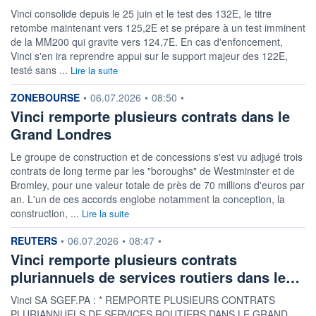
Vinci consolide depuis le 25 juin et le test des 132E, le titre
retombe maintenant vers 125,2E et se prépare à un test imminent
de la MM200 qui gravite vers 124,7E. En cas d'enfoncement,
Vinci s'en ira reprendre appui sur le support majeur des 122E,
testé sans ...
Lire la suite
information fournie par
ZONEBOURSE
•
06.07.2026
•
08:50
•
Vinci remporte plusieurs contrats dans le
Grand Londres
Le groupe de construction et de concessions s'est vu adjugé trois
contrats de long terme par les "boroughs" de Westminster et de
Bromley, pour une valeur totale de près de 70 millions d'euros par
an. L'un de ces accords englobe notamment la conception, la
construction, ...
Lire la suite
information fournie par
REUTERS
•
06.07.2026
•
08:47
•
Vinci remporte plusieurs contrats
pluriannuels de services routiers dans le…
Vinci SA SGEF.PA : * REMPORTE PLUSIEURS CONTRATS
PLURIANNUELS DE SERVICES ROUTIERS DANS LE GRAND