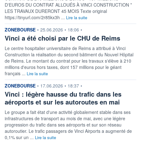
D'EUROS DU CONTRAT ALLOUÉS À VINCI CONSTRUCTION *
LES TRAVAUX DURERONT 45 MOIS Texte original
https://tinyurl.com/2r85kx3h ...
Lire la suite
information fournie par
ZONEBOURSE
•
25.06.2026
•
18:06
•
Vinci a été choisi par le CHU de Reims
Le centre hospitalier universitaire de Reims a attribué à Vinci
Construction la réalisation du second bâtiment du Nouvel Hôpital
de Reims. Le montant du contrat pour les travaux s'élève à 210
millions d'euros hors taxes, dont 157 millions pour le géant
français ...
Lire la suite
information fournie par
ZONEBOURSE
•
17.06.2026
•
18:37
•
Vinci : légère hausse du trafic dans les
aéroports et sur les autoroutes en mai
Le groupe a fait état d'une activité globalement stable dans ses
infrastructures de transport au mois de mai, avec une légère
progression du trafic dans ses aéroports et sur son réseau
autoroutier. Le trafic passagers de Vinci Airports a augmenté de
0,1% sur un ...
Lire la suite