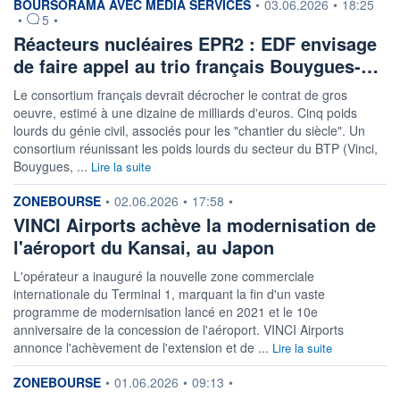
information fournie par
BOURSORAMA AVEC MEDIA SERVICES
•
03.06.2026
•
18:25
•
5
•
Réacteurs nucléaires EPR2 : EDF envisage
de faire appel au trio français Bouygues-…
Le consortium français devrait décrocher le contrat de gros
oeuvre, estimé à une dizaine de milliards d'euros. Cinq poids
lourds du génie civil, associés pour les "chantier du siècle". Un
consortium réunissant les poids lourds du secteur du BTP (Vinci,
Bouygues, ...
Lire la suite
information fournie par
ZONEBOURSE
•
02.06.2026
•
17:58
•
VINCI Airports achève la modernisation de
l'aéroport du Kansai, au Japon
L'opérateur a inauguré la nouvelle zone commerciale
internationale du Terminal 1, marquant la fin d'un vaste
programme de modernisation lancé en 2021 et le 10e
anniversaire de la concession de l'aéroport. VINCI Airports
annonce l'achèvement de l'extension et de ...
Lire la suite
information fournie par
ZONEBOURSE
•
01.06.2026
•
09:13
•