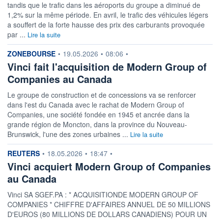
tandis que le trafic dans les aéroports du groupe a diminué de
1,2% sur la même période. En avril, le trafic des véhicules légers
a souffert de la forte hausse des prix des carburants provoquée
par ...
Lire la suite
information fournie par
ZONEBOURSE
•
19.05.2026
•
08:06
•
Vinci fait l'acquisition de Modern Group of
Companies au Canada
Le groupe de construction et de concessions va se renforcer
dans l'est du Canada avec le rachat de Modern Group of
Companies, une société fondée en 1945 et ancrée dans la
grande région de Moncton, dans la province du Nouveau-
Brunswick, l'une des zones urbaines ...
Lire la suite
information fournie par
REUTERS
•
18.05.2026
•
18:47
•
Vinci acquiert Modern Group of Companies
au Canada
Vinci SA SGEF.PA : * ACQUISITIONDE MODERN GROUP OF
COMPANIES * CHIFFRE D'AFFAIRES ANNUEL DE 50 MILLIONS
D'EUROS (80 MILLIONS DE DOLLARS CANADIENS) POUR UN