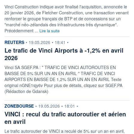
Vinci Construction indique avoir finalisé l'acquisition, annoncée le
20 janvier 2026, de Fletcher Construction, une transaction venant
renforcer le groupe français de BTP et de concessions sur un
"marché néo-zélandais des infrastructures très dynamique".
Précédemment ...
Lire la suite
information fournie par
REUTERS
•
19.05.2026
•
18:41
•
Le trafic de Vinci Airports à -1,2% en avril
2026
Vinci SA SGEF.PA : * TRAFIC DE VINCI AUTOROUTES EN
BAISSE DE 5% SUR UN AN EN AVRIL * TRAFIC DE VINCI
AIRPORTS EN BAISSE DE 1,2% SUR UN AN EN AVRIL Texte
original nGNE1sjy6v Pour plus de détails, cliquez sur SGEF.PA
(Rédaction de Gdansk)
information fournie par
ZONEBOURSE
•
19.05.2026
•
18:01
•
VINCI : recul du trafic autoroutier et aérien
en avril
Le trafic autoroutier de VINCI a reculé de 5% sur un an en avril,