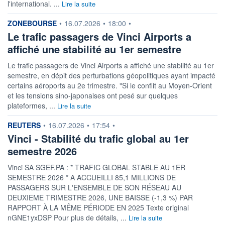
l'international. ...
Lire la suite
information fournie par
ZONEBOURSE
•
16.07.2026
•
18:00
•
Le trafic passagers de Vinci Airports a
affiché une stabilité au 1er semestre
Le trafic passagers de Vinci Airports a affiché une stabilité au 1er
semestre, en dépit des perturbations géopolitiques ayant impacté
certains aéroports au 2e trimestre. "Si le conflit au Moyen-Orient
et les tensions sino-japonaises ont pesé sur quelques
plateformes, ...
Lire la suite
information fournie par
REUTERS
•
16.07.2026
•
17:54
•
Vinci - Stabilité du trafic global au 1er
semestre 2026
Vinci SA SGEF.PA : * TRAFIC GLOBAL STABLE AU 1ER
SEMESTRE 2026 * A ACCUEILLI 85,1 MILLIONS DE
PASSAGERS SUR L'ENSEMBLE DE SON RÉSEAU AU
DEUXIEME TRIMESTRE 2026, UNE BAISSE (-1,3 %) PAR
RAPPORT À LA MÊME PÉRIODE EN 2025 Texte original
nGNE1yxDSP Pour plus de détails, ...
Lire la suite