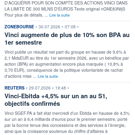
D'ACQUÉRIR POUR SON COMPTE DES ACTIONS VINCI DANS
VALORISATION
DERNIER ÉCHANGE
73 937 MEUR
07.08.26 / 13:12:28
LA LIMITE DE 300 MLNS D'EUROS Texte original nGNE83NtjS
Pour plus de détails, ...
Lire la suite
LIMITE À LA
LIMITE À LA
BAISSE
HAUSSE
information fournie par
ZONEBOURSE
•
30.07.2026
•
07:08
•
122,2000
129,7000
Vinci augmente de plus de 10% son BPA au
RENDEMENT
PER ESTIMÉ
ESTIMÉ 2026
2026
1er semestre
4,33%
13,32
Vinci publie un résultat net part du groupe en hausse de 9,6% à
DERNIER
DATE
2,1 MdsEUR au titre du 1er semestre 2026, avec un bénéfice par
DIVIDENDE
DERNIER
DIVIDENDE
3,95 EUR (21/04/26)
action (BPA) en augmentation encore plus marquée ( 10,8% à
21/04/26
3,70 EUR), conséquence de la politique volontariste de rachat
d'actions mise ...
Lire la suite
PROCHAIN
DIVIDENDE
-
information fournie par
REUTERS
•
29.07.2026
•
19:48
•
Vinci-Ebitda +4,5% sur un an au S1,
ÉLIGIBILITÉ
RISQUE ESG
SRD
PEA
26,8/100 (moyen)
objectifs confirmés
BOURSOVIE LUX
CTO BUSINESS
22H
Vinci SGEF.PA a fait état mercredi d'un Ebitda en hausse de 4,5%
sur un an à 6,4 milliards d'euros pour le premier semestre, porté
par la bonne tenue des concessions et des services à l’énergie,
+ ALERTE
+ PORTEFEUILLE
+ LISTE
ainsi que la croissance soutenue du chiffre d'affaires à