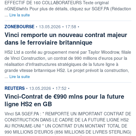
EFFECTIF DE 160 COLLABORATEURS Texte original
nGNE6lwhfx Pour plus de détails, cliquez sur SGEF.PA (Rédaction
...
Lire la suite
information fournie par
ZONEBOURSE
•
13.05.2026
•
17:58
•
Vinci remporte un nouveau contrat majeur
dans le ferroviaire britannique
HS2 Ltd a confié au groupement mené par Taylor Woodrow, filiale
de Vinci Construction, un contrat de 990 millions d'euros pour la
réalisation d'infrastructures stratégiques de la future ligne à
grande vitesse britannique HS2. Le projet prévoit la construction,
...
Lire la suite
information fournie par
REUTERS
•
13.05.2026
•
17:52
•
Vinci-Contrat de €990 mlns pour la future
ligne HS2 en GB
Vinci SA SGEF.PA : * REMPORTE UN IMPORTANT CONTRAT DE
CONSTRUCTION DANS LE CADRE DE LA FUTURE LIGNE HS2
AU ROYAUME-UNI * UN CONTRAT D'UN MONTANT TOTAL DE
990 MILLIONS D'EUROS (856 MILLIONS DE LIVRES STERLING)