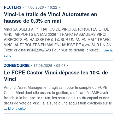
information fournie par
REUTERS
•
17.06.2026
•
18:22
•
Vinci-Le trafic de Vinci Autoroutes en
hausse de 0,3% en mai
Vinci SA SGEF.PA : * TRAFICS DE VINCI AUTOROUTES ET DE
VINCI AIRPORTS EN MAI 2026 * TRAFIC PASSAGERS VINCI
AIRPORTS EN HAUSSE DE 0,1% SUR UN AN EN MAI * TRAFIC
VINCI AUTOROUTES EN MAI EN HAUSSE DE 0,3% SUR UN AN
Texte original nGNE2wwSV8 Pour plus de détails, cliquez ...
Lire la
suite
information fournie par
ZONEBOURSE
•
17.06.2026
•
08:03
•
Le FCPE Castor Vinci dépasse les 10% de
Vinci
Amundi Asset Management, agissant pour le compte du FCPE
Castor Vinci dont elle assure la gestion, a déclaré à l'AMF avoir
franchi à la hausse, le 9 juin, les seuils de 10% du capital et des
droits de vote de Vinci, à la suite d'une acquisition d'actions sur le
...
Lire la suite