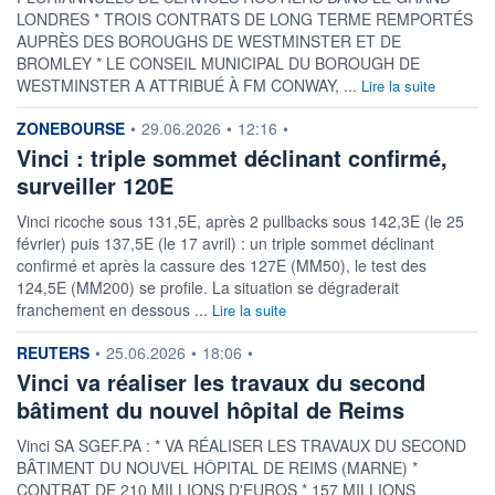
LONDRES * TROIS CONTRATS DE LONG TERME REMPORTÉS
AUPRÈS DES BOROUGHS DE WESTMINSTER ET DE
BROMLEY * LE CONSEIL MUNICIPAL DU BOROUGH DE
WESTMINSTER A ATTRIBUÉ À FM CONWAY, ...
Lire la suite
information fournie par
ZONEBOURSE
•
29.06.2026
•
12:16
•
Vinci : triple sommet déclinant confirmé,
surveiller 120E
Vinci ricoche sous 131,5E, après 2 pullbacks sous 142,3E (le 25
février) puis 137,5E (le 17 avril) : un triple sommet déclinant
confirmé et après la cassure des 127E (MM50), le test des
124,5E (MM200) se profile. La situation se dégraderait
franchement en dessous ...
Lire la suite
information fournie par
REUTERS
•
25.06.2026
•
18:06
•
Vinci va réaliser les travaux du second
bâtiment du nouvel hôpital de Reims
Vinci SA SGEF.PA : * VA RÉALISER LES TRAVAUX DU SECOND
BÂTIMENT DU NOUVEL HÔPITAL DE REIMS (MARNE) *
CONTRAT DE 210 MILLIONS D'EUROS * 157 MILLIONS