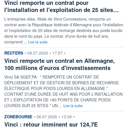
Vinci remporte un contrat pour
l'installation et l'exploitation de 25 sites…
L'entreprise eliso, filiale de Vinci Concessions, remporte un
contrat avec la République fédérale d'Allemagne pour l'installation
et l'exploitation de 25 sites de recharge destinés aux poids lourds
dans le nord du pays. Le contrat, d'une durée de huit ans,
comprend ...
Lire la suite
information fournie par
REUTERS
•
09.07.2026
•
17:57
•
Vinci remporte un contrat en Allemagne,
100 millions d'euros d'investissements
Vinci SA SGEF.PA : * REMPORTE UN CONTRAT DE
DÉPLOIEMENT ET DE GESTION DE BORNES DE RECHARGE
ÉLECTRIQUE POUR POIDS LOURDS EN ALLEMAGNE *
CONTRAT D'UNE DURÉE DE HUIT ANS POUR L'INSTALLATION
ET L'EXPLOITATION DE 180 POINTS DE CHARGE POIDS
LOURDS SUR 25 SITES * UN ...
Lire la suite
information fournie par
ZONEBOURSE
•
06.07.2026
•
13:39
•
Vinci : retour imminent sur 124,7E