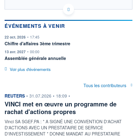
FR0000125486 DG
HISTORIQUE
EURONEXT PARIS DONNÉES TEMPS RÉEL
Politique d'exécution
ACTIONNAIRES
ÉVÉNEMENTS À VENIR
Cotation sur les autres places
information fournie par
22 oct. 2026
•
17:45
127,0
Chiffre d'affaires 3ème trimestre
126,5
information fournie par
13 avr. 2027
•
00:00
126,0
Assemblée générale annuelle
125,5
125,0
Voir plus d'événements
10h24
11h48
Tous les contributeurs
SECTEUR
INDICE DE RÉFÉRENCE
Construction lourde
CAC 40
information fournie par
REUTERS
•
31.07.2026
•
18:09
•
OUVERTURE
CLÔTURE VEILLE
VINCI met en œuvre un programme de
126,5000
126,6000
rachat d'actions propres
+ HAUT
+ BAS
126,7500
125,3500
Vinci SA SGEF.PA : * A SIGNÉ UNE CONVENTION D'ACHAT
D'ACTIONS AVEC UN PRESTATAIRE DE SERVICE
VOLUME
CAPITAL ÉCHANGÉ
D'INVESTISSEMENT * DONNE MANDAT AU PRESTATAIRE
241 588
0,04%