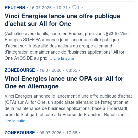
information fournie par
REUTERS
•
16.07.2026
•
10:21
•
1
•
Vinci Energies lance une offre publique
d'achat sur All for One
(Actualisé avec détails, cours en Bourse, précisions §§3-5) Vinci
Energies SGEF.PA annoncé jeudi lancer une offre publique
d'achat sur l’intégralité des actions du groupe allemand
d’intégration et maintenance de "business applications" All for
One A1OS.DE au prix ...
Lire la suite
information fournie par
ZONEBOURSE
•
16.07.2026
•
08:55
•
Vinci Energies lance une OPA sur All for
One en Allemagne
Vinci Energies annonce le lancement d'une offre publique d'achat
(OPA) sur All for One, un spécialiste allemand de l'intégration et
de la maintenance de business applications, basé à Filderstadt,
près de Stuttgart, et coté à la Bourse de Francfort. Bénéficiant ...
Lire la suite
information fournie par
ZONEBOURSE
•
09.07.2026
•
17:58
•