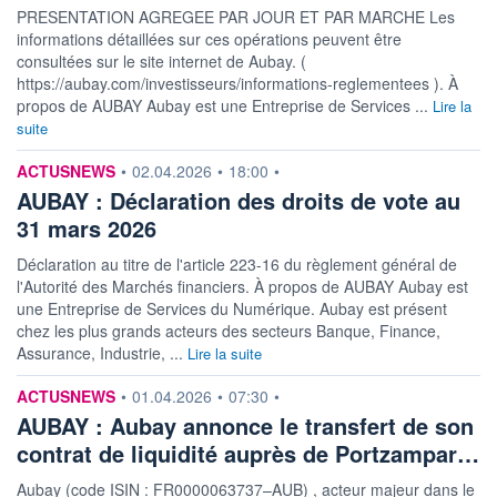
PRESENTATION AGREGEE PAR JOUR ET PAR MARCHE Les
informations détaillées sur ces opérations peuvent être
consultées sur le site internet de Aubay. (
https://aubay.com/investisseurs/informations-reglementees ). À
propos de AUBAY Aubay est une Entreprise de Services ...
Lire la
suite
information fournie par
ACTUSNEWS
•
02.04.2026
•
18:00
•
AUBAY : Déclaration des droits de vote au
31 mars 2026
Déclaration au titre de l'article 223-16 du règlement général de
l'Autorité des Marchés financiers. À propos de AUBAY Aubay est
une Entreprise de Services du Numérique. Aubay est présent
chez les plus grands acteurs des secteurs Banque, Finance,
Assurance, Industrie, ...
Lire la suite
information fournie par
ACTUSNEWS
•
01.04.2026
•
07:30
•
AUBAY : Aubay annonce le transfert de son
contrat de liquidité auprès de Portzampar…
Aubay (code ISIN : FR0000063737–AUB) , acteur majeur dans le