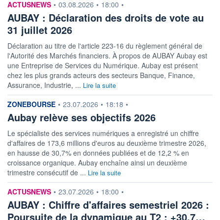
RENDEMENT
PER ESTIMÉ
information fournie par
ACTUSNEWS
•
03.08.2026
•
18:00
•
ESTIMÉ 2026
2026
2,64%
14,95
AUBAY : Déclaration des droits de vote au
31 juillet 2026
DERNIER
DATE
DIVIDENDE
DERNIER
DIVIDENDE
0,80 EUR (15/05/26)
Déclaration au titre de l'article 223-16 du règlement général de
15/05/26
l'Autorité des Marchés financiers. À propos de AUBAY Aubay est
une Entreprise de Services du Numérique. Aubay est présent
PROCHAIN
DIVIDENDE
chez les plus grands acteurs des secteurs Banque, Finance,
-
Assurance, Industrie, ...
Lire la suite
ÉLIGIBILITÉ
RISQUE ESG
SRD
PEA
information fournie par
ZONEBOURSE
•
23.07.2026
•
18:18
•
15,2/100 (faible)
PEA-PME
Aubay relève ses objectifs 2026
CTO BUSINESS
Le spécialiste des services numériques a enregistré un chiffre
d'affaires de 173,6 millions d'euros au deuxième trimestre 2026,
+ ALERTE
+ PORTEFEUILLE
+ LISTE
en hausse de 30,7% en données publiées et de 12,2 % en
croissance organique. Aubay enchaîne ainsi un deuxième
trimestre consécutif de ...
Lire la suite
information fournie par
ACTUSNEWS
•
23.07.2026
•
18:00
•
AUBAY : Chiffre d'affaires semestriel 2026 :
Poursuite de la dynamique au T2 : +30,7…