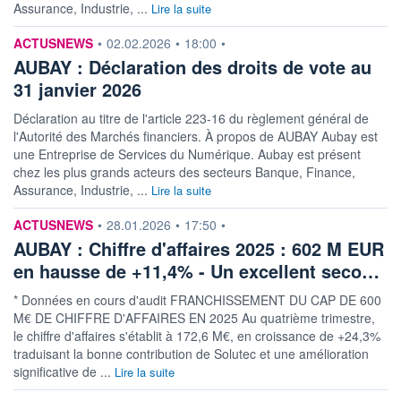
Assurance, Industrie, ...
Lire la suite
information fournie par
ACTUSNEWS
•
02.02.2026
•
18:00
•
AUBAY : Déclaration des droits de vote au
31 janvier 2026
Déclaration au titre de l'article 223-16 du règlement général de
l'Autorité des Marchés financiers. À propos de AUBAY Aubay est
une Entreprise de Services du Numérique. Aubay est présent
chez les plus grands acteurs des secteurs Banque, Finance,
Assurance, Industrie, ...
Lire la suite
information fournie par
ACTUSNEWS
•
28.01.2026
•
17:50
•
AUBAY : Chiffre d'affaires 2025 : 602 M EUR
en hausse de +11,4% - Un excellent seco…
* Données en cours d'audit FRANCHISSEMENT DU CAP DE 600
M€ DE CHIFFRE D'AFFAIRES EN 2025 Au quatrième trimestre,
le chiffre d'affaires s'établit à 172,6 M€, en croissance de +24,3%
traduisant la bonne contribution de Solutec et une amélioration
significative de ...
Lire la suite