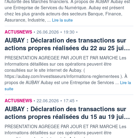
l'Autorité des Marchés financiers. À propos de AUBAY Aubay est
une Entreprise de Services du Numérique. Aubay est présent
chez les plus grands acteurs des secteurs Banque, Finance,
Assurance, Industrie, ...
Lire la suite
information fournie par
ACTUSNEWS
•
26.06.2026
•
19:30
•
AUBAY : Déclaration des transactions sur
actions propres réalisées du 22 au 25 jui…
PRESENTATION AGREGEE PAR JOUR ET PAR MARCHE Les
informations détaillées sur ces opérations peuvent être
consultées sur le site internet de Aubay. (
https://aubay.com/investisseurs/informations-reglementees ). À
propos de AUBAY Aubay est une Entreprise de Services ...
Lire la
suite
information fournie par
ACTUSNEWS
•
22.06.2026
•
17:45
•
AUBAY : Déclaration des transactions sur
actions propres réalisées du 15 au 19 jui…
PRESENTATION AGREGEE PAR JOUR ET PAR MARCHE Les
informations détaillées sur ces opérations peuvent être