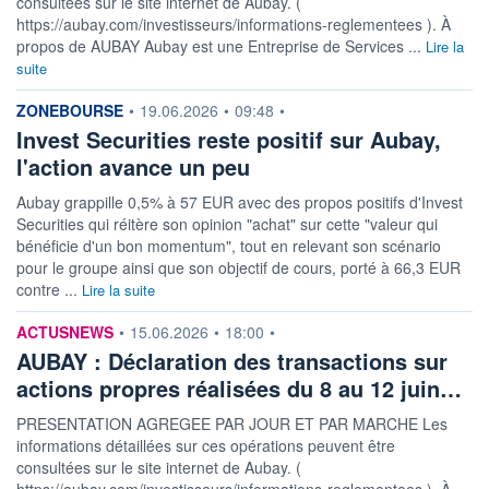
consultées sur le site internet de Aubay. (
https://aubay.com/investisseurs/informations-reglementees ). À
propos de AUBAY Aubay est une Entreprise de Services ...
Lire la
suite
information fournie par
ZONEBOURSE
•
19.06.2026
•
09:48
•
Invest Securities reste positif sur Aubay,
l'action avance un peu
Aubay grappille 0,5% à 57 EUR avec des propos positifs d'Invest
Securities qui réitère son opinion "achat" sur cette "valeur qui
bénéficie d'un bon momentum", tout en relevant son scénario
pour le groupe ainsi que son objectif de cours, porté à 66,3 EUR
contre ...
Lire la suite
information fournie par
ACTUSNEWS
•
15.06.2026
•
18:00
•
AUBAY : Déclaration des transactions sur
actions propres réalisées du 8 au 12 juin…
PRESENTATION AGREGEE PAR JOUR ET PAR MARCHE Les
informations détaillées sur ces opérations peuvent être
consultées sur le site internet de Aubay. (
https://aubay.com/investisseurs/informations-reglementees ). À