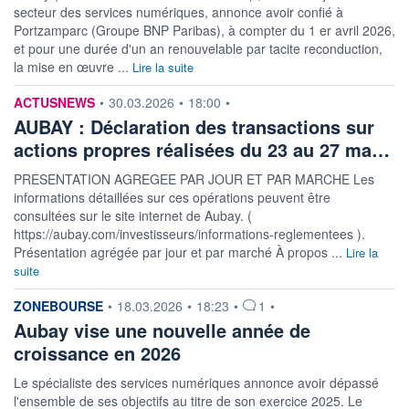
secteur des services numériques, annonce avoir confié à
Portzamparc (Groupe BNP Paribas), à compter du 1 er avril 2026,
et pour une durée d'un an renouvelable par tacite reconduction,
la mise en œuvre ...
Lire la suite
information fournie par
ACTUSNEWS
•
30.03.2026
•
18:00
•
AUBAY : Déclaration des transactions sur
actions propres réalisées du 23 au 27 ma…
PRESENTATION AGREGEE PAR JOUR ET PAR MARCHE Les
informations détaillées sur ces opérations peuvent être
consultées sur le site internet de Aubay. (
https://aubay.com/investisseurs/informations-reglementees ).
Présentation agrégée par jour et par marché À propos ...
Lire la
suite
information fournie par
ZONEBOURSE
•
18.03.2026
•
18:23
•
1
•
Aubay vise une nouvelle année de
croissance en 2026
Le spécialiste des services numériques annonce avoir dépassé
l'ensemble de ses objectifs au titre de son exercice 2025. Le