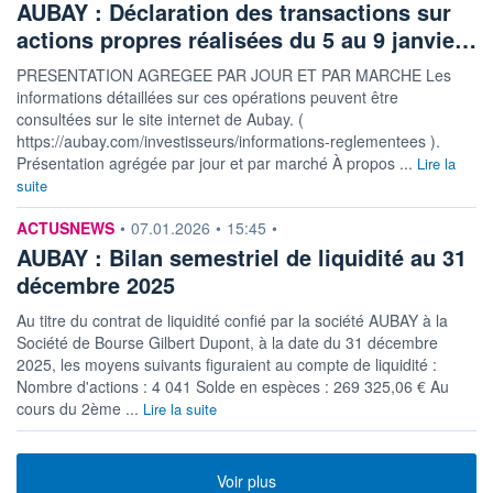
AUBAY : Déclaration des transactions sur
actions propres réalisées du 5 au 9 janvie…
PRESENTATION AGREGEE PAR JOUR ET PAR MARCHE Les
informations détaillées sur ces opérations peuvent être
consultées sur le site internet de Aubay. (
https://aubay.com/investisseurs/informations-reglementees ).
Présentation agrégée par jour et par marché À propos ...
Lire la
suite
information fournie par
ACTUSNEWS
•
07.01.2026
•
15:45
•
AUBAY : Bilan semestriel de liquidité au 31
décembre 2025
Au titre du contrat de liquidité confié par la société AUBAY à la
Société de Bourse Gilbert Dupont, à la date du 31 décembre
2025, les moyens suivants figuraient au compte de liquidité :
Nombre d'actions : 4 041 Solde en espèces : 269 325,06 € Au
cours du 2ème ...
Lire la suite
Voir plus