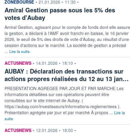
information fournie par
ZONEBOURSE
•
21.01.2026
•
11:30
•
Amiral Gestion passe sous les 5% des
votes d'Aubay
Amiral Gestion, agissant pour le compte de fonds dont elle assure
la gestion, a déclaré à l'AMF avoir franchi en baisse, le 16 janvier
2026, le seuil de 5% des droits de vote d'Aubay, au résultat d'une
cession d'actions sur le marché. La société de gestion a précisé
...
Lire la suite
information fournie par
ACTUSNEWS
•
14.01.2026
•
18:10
•
AUBAY : Déclaration des transactions sur
actions propres réalisées du 12 au 13 jan…
PRESENTATION AGREGEE PAR JOUR ET PAR MARCHE Les
informations détaillées sur ces opérations peuvent être
consultées sur le site internet de Aubay. (
https://aubay.com/investisseurs/informations-reglementees ).
Présentation agrégée par jour et par marché À propos ...
Lire la
suite
information fournie par
ACTUSNEWS
•
12.01.2026
•
18:00
•