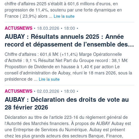
chiffre d'affaires 2025 s'établit à 601,6 millions d'euros, en
progression de 11,4%, soutenu par une forte dynamique en
France ( 23,9%) alors ...
Lire la suite
information fournie par
ACTUSNEWS
•
18.03.2026
•
18:00
•
AUBAY : Résultats annuels 2025 : Année
record et dépassement de l'ensemble des…
Chiffre d'affaires : 601,6 M€ (+11,4%) Marge Opérationnelle
d'Activité : 9,1 % Résultat Net Part du Groupe record : 38,1 M€
Proposition de Dividende en hausse à 1,40 € par action Le
conseil d'administration de Aubay, réuni le 18 mars 2026, sous la
présidence de ...
Lire la suite
information fournie par
ACTUSNEWS
•
02.03.2026
•
18:00
•
AUBAY : Déclaration des droits de vote au
28 février 2026
Déclaration au titre de l'article 223-16 du règlement général de
l'Autorité des Marchés financiers. À propos de AUBAY Aubay est
une Entreprise de Services du Numérique. Aubay est présent
chez les plus grands acteurs des secteurs Banque, Finance,