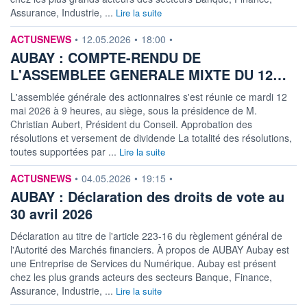
Assurance, Industrie, ...
Lire la suite
information fournie par
ACTUSNEWS
•
12.05.2026
•
18:00
•
AUBAY : COMPTE-RENDU DE
L'ASSEMBLEE GENERALE MIXTE DU 12…
L'assemblée générale des actionnaires s'est réunie ce mardi 12
mai 2026 à 9 heures, au siège, sous la présidence de M.
Christian Aubert, Président du Conseil. Approbation des
résolutions et versement de dividende La totalité des résolutions,
toutes supportées par ...
Lire la suite
information fournie par
ACTUSNEWS
•
04.05.2026
•
19:15
•
AUBAY : Déclaration des droits de vote au
30 avril 2026
Déclaration au titre de l'article 223-16 du règlement général de
l'Autorité des Marchés financiers. À propos de AUBAY Aubay est
une Entreprise de Services du Numérique. Aubay est présent
chez les plus grands acteurs des secteurs Banque, Finance,
Assurance, Industrie, ...
Lire la suite