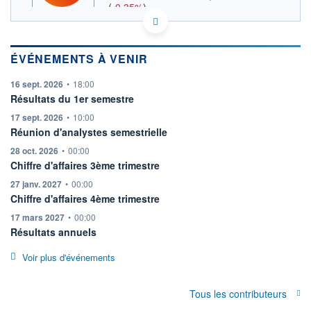
(
-0,35%
)
CAC MID & SMALL
INDICE DE RÉFÉRENCE
ACTIONNAIRES
FR0000063737 AUB
EURONEXT PARIS DONNÉES TEMPS RÉEL
ÉVÉNEMENTS À VENIR
Politique d'exécution
Cotation sur les autres places
information fournie par
16 sept. 2026
•
18:00
Résultats du 1er semestre
SECTEUR
INDICE DE RÉFÉRENCE
information fournie par
17 sept. 2026
•
10:00
Services informatiques
CAC Mid & Small
Réunion d'analystes semestrielle
OUVERTURE
CLÔTURE VEILLE
information fournie par
28 oct. 2026
•
00:00
0,0000
56,8000
Chiffre d'affaires 3ème trimestre
+ HAUT
+ BAS
information fournie par
27 janv. 2027
•
00:00
0,0000
0,0000
Chiffre d'affaires 4ème trimestre
VOLUME
CAPITAL ÉCHANGÉ
information fournie par
17 mars 2027
•
00:00
0
0,00%
Résultats annuels
VALORISATION
DERNIER ÉCHANGE
724 MEUR
07.08.26 / 17:35:05
Voir plus d'événements
LIMITE À LA
LIMITE À LA
BAISSE
HAUSSE
51,2000
62,4000
Tous les contributeurs