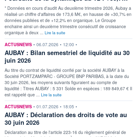
* Données en cours d'audit Au deuxième trimestre 2026, Aubay a
réalisé un chiffre d'affaires de 173,6 M€, en hausse de +30,7% en
données publiées et de +12,2% en organique. Le Groupe
enchaine ainsi un deuxième trimestre consécutif de croissance
organique à deux ...
Lire la suite
information fournie par
ACTUSNEWS
•
06.07.2026
•
12:00
•
AUBAY : Bilan semestriel de liquidité au 30
juin 2026
Au titre du contrat de liquidité confié par la société AUBAY à la
Société PORTZAMPARC - GROUPE BNP PARIBAS, à la date du
30 juin 2026, les moyens suivants figuraient au compte de
liquidité : Titres AUBAY : 5 331 Solde en espèces : 189 849,67 € Il
est rappelé que ...
Lire la suite
information fournie par
ACTUSNEWS
•
01.07.2026
•
18:05
•
AUBAY : Déclaration des droits de vote au
30 juin 2026
Déclaration au titre de l'article 223-16 du règlement général de