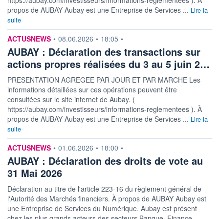
propos de AUBAY Aubay est une Entreprise de Services ...
Lire la
suite
information fournie par
ACTUSNEWS
•
08.06.2026
•
18:05
•
AUBAY : Déclaration des transactions sur
actions propres réalisées du 3 au 5 juin 2…
PRESENTATION AGREGEE PAR JOUR ET PAR MARCHE Les
informations détaillées sur ces opérations peuvent être
consultées sur le site internet de Aubay. (
https://aubay.com/investisseurs/informations-reglementees ). À
propos de AUBAY Aubay est une Entreprise de Services ...
Lire la
suite
information fournie par
ACTUSNEWS
•
01.06.2026
•
18:00
•
AUBAY : Déclaration des droits de vote au
31 Mai 2026
Déclaration au titre de l'article 223-16 du règlement général de
l'Autorité des Marchés financiers. À propos de AUBAY Aubay est
une Entreprise de Services du Numérique. Aubay est présent
chez les plus grands acteurs des secteurs Banque, Finance,