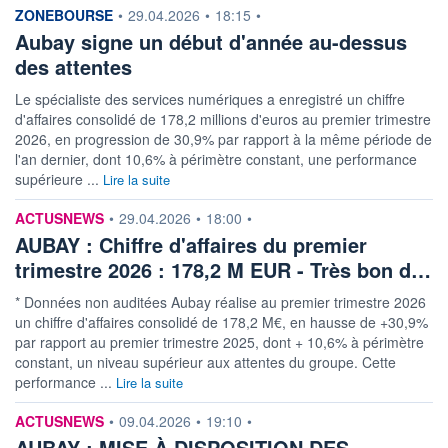
information fournie par
ZONEBOURSE
•
29.04.2026
•
18:15
•
Aubay signe un début d'année au-dessus
des attentes
Le spécialiste des services numériques a enregistré un chiffre
d'affaires consolidé de 178,2 millions d'euros au premier trimestre
2026, en progression de 30,9% par rapport à la même période de
l'an dernier, dont 10,6% à périmètre constant, une performance
supérieure ...
Lire la suite
information fournie par
ACTUSNEWS
•
29.04.2026
•
18:00
•
AUBAY : Chiffre d'affaires du premier
trimestre 2026 : 178,2 M EUR - Très bon d…
* Données non auditées Aubay réalise au premier trimestre 2026
un chiffre d'affaires consolidé de 178,2 M€, en hausse de +30,9%
par rapport au premier trimestre 2025, dont + 10,6% à périmètre
constant, un niveau supérieur aux attentes du groupe. Cette
performance ...
Lire la suite
information fournie par
ACTUSNEWS
•
09.04.2026
•
19:10
•
AUBAY : MISE À DISPOSITION DES