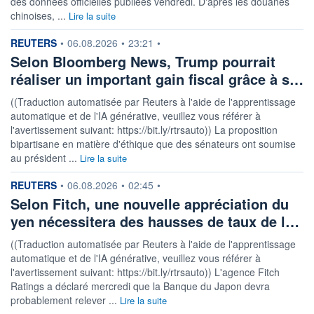
des données officielles publiées vendredi. D'après les douanes
chinoises, ...
Lire la suite
information fournie par
REUTERS
•
06.08.2026
•
23:21
•
Selon Bloomberg News, Trump pourrait
réaliser un important gain fiscal grâce à s…
((Traduction automatisée par Reuters à l'aide de l'apprentissage
automatique et de l'IA générative, veuillez vous référer à
l'avertissement suivant: https://bit.ly/rtrsauto)) La proposition
bipartisane en matière d'éthique que des sénateurs ont soumise
au président ...
Lire la suite
information fournie par
REUTERS
•
06.08.2026
•
02:45
•
Selon Fitch, une nouvelle appréciation du
yen nécessitera des hausses de taux de l…
((Traduction automatisée par Reuters à l'aide de l'apprentissage
automatique et de l'IA générative, veuillez vous référer à
l'avertissement suivant: https://bit.ly/rtrsauto)) L'agence Fitch
Ratings a déclaré mercredi que la Banque du Japon devra
probablement relever ...
Lire la suite