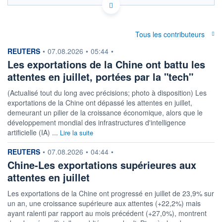
Politique d'exécution
1,5590
Tous les contributeurs
1,5588
information fournie par
REUTERS
•
07.08.2026
•
05:44
•
1,5586
Les exportations de la Chine ont battu les
1,5584
attentes en juillet, portées par la "tech"
1,5582
02h26
04h17
06h08
(Actualisé tout du long avec précisions; photo à disposition) Les
exportations de la Chine ont dépassé les attentes en juillet,
OUVERTURE
CLÔTURE VEILLE
1,5585
1,5585
demeurant un pilier de la croissance économique, alors que le
développement mondial des infrastructures d'intelligence
+ HAUT
+ BAS
artificielle (IA) ...
Lire la suite
1,5588
1,5584
information fournie par
REUTERS
COTATION SPÉCIFIQUE
•
07.08.2026
•
04:44
•
KES/RUB
Chine-Les exportations supérieures aux
0,6416
0,00%
attentes en juillet
Les exportations de la Chine ont progressé en juillet de 23,9% sur
+ PORTEFEUILLE
+ LISTE
un an, une croissance supérieure aux attentes (+22,2%) mais
ayant ralenti par rapport au mois précédent (+27,0%), montrent