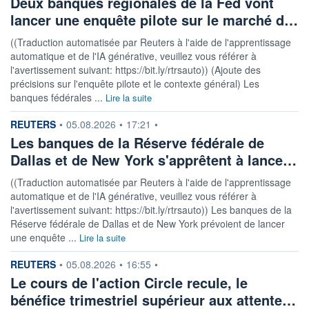
Deux banques régionales de la Fed vont
lancer une enquête pilote sur le marché d…
((Traduction automatisée par Reuters à l'aide de l'apprentissage
automatique et de l'IA générative, veuillez vous référer à
l'avertissement suivant: https://bit.ly/rtrsauto)) (Ajoute des
précisions sur l'enquête pilote et le contexte général) Les
banques fédérales ...
Lire la suite
information fournie par
REUTERS
•
05.08.2026
•
17:21
•
Les banques de la Réserve fédérale de
Dallas et de New York s'apprêtent à lance…
((Traduction automatisée par Reuters à l'aide de l'apprentissage
automatique et de l'IA générative, veuillez vous référer à
l'avertissement suivant: https://bit.ly/rtrsauto)) Les banques de la
Réserve fédérale de Dallas et de New York prévoient de lancer
une enquête ...
Lire la suite
information fournie par
REUTERS
•
05.08.2026
•
16:55
•
Le cours de l'action Circle recule, le
bénéfice trimestriel supérieur aux attente…