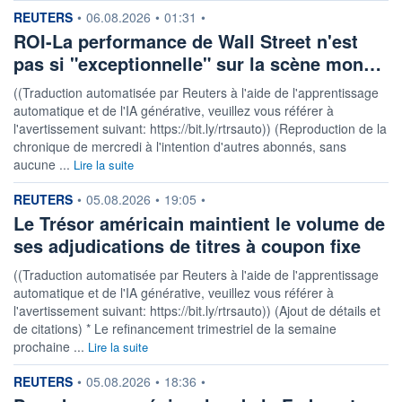
information fournie par
REUTERS
•
06.08.2026
•
01:31
•
ROI-La performance de Wall Street n'est
pas si "exceptionnelle" sur la scène mon…
((Traduction automatisée par Reuters à l'aide de l'apprentissage
automatique et de l'IA générative, veuillez vous référer à
l'avertissement suivant: https://bit.ly/rtrsauto)) (Reproduction de la
chronique de mercredi à l'intention d'autres abonnés, sans
aucune ...
Lire la suite
information fournie par
REUTERS
•
05.08.2026
•
19:05
•
Le Trésor américain maintient le volume de
ses adjudications de titres à coupon fixe
((Traduction automatisée par Reuters à l'aide de l'apprentissage
automatique et de l'IA générative, veuillez vous référer à
l'avertissement suivant: https://bit.ly/rtrsauto)) (Ajout de détails et
de citations) * Le refinancement trimestriel de la semaine
prochaine ...
Lire la suite
information fournie par
REUTERS
•
05.08.2026
•
18:36
•