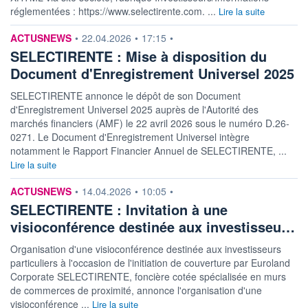
réglementées : https://www.selectirente.com. ...
Lire la suite
information fournie par
ACTUSNEWS
•
22.04.2026
•
17:15
•
SELECTIRENTE : Mise à disposition du
Document d'Enregistrement Universel 2025
SELECTIRENTE annonce le dépôt de son Document
d'Enregistrement Universel 2025 auprès de l'Autorité des
marchés financiers (AMF) le 22 avril 2026 sous le numéro D.26-
0271. Le Document d'Enregistrement Universel intègre
notamment le Rapport Financier Annuel de SELECTIRENTE, ...
Lire la suite
information fournie par
ACTUSNEWS
•
14.04.2026
•
10:05
•
SELECTIRENTE : Invitation à une
visioconférence destinée aux investisseu…
Organisation d'une visioconférence destinée aux investisseurs
particuliers à l'occasion de l'initiation de couverture par Euroland
Corporate SELECTIRENTE, foncière cotée spécialisée en murs
de commerces de proximité, annonce l'organisation d'une
visioconférence ...
Lire la suite