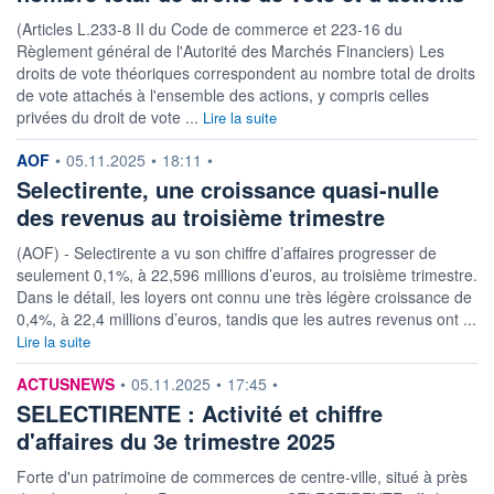
(Articles L.233-8 II du Code de commerce et 223-16 du
Règlement général de l'Autorité des Marchés Financiers) Les
droits de vote théoriques correspondent au nombre total de droits
de vote attachés à l'ensemble des actions, y compris celles
privées du droit de vote ...
Lire la suite
information fournie par
AOF
•
05.11.2025
•
18:11
•
Selectirente, une croissance quasi-nulle
des revenus au troisième trimestre
(AOF) - Selectirente a vu son chiffre d’affaires progresser de
seulement 0,1%, à 22,596 millions d’euros, au troisième trimestre.
Dans le détail, les loyers ont connu une très légère croissance de
0,4%, à 22,4 millions d’euros, tandis que les autres revenus ont ...
Lire la suite
information fournie par
ACTUSNEWS
•
05.11.2025
•
17:45
•
SELECTIRENTE : Activité et chiffre
d'affaires du 3e trimestre 2025
Forte d'un patrimoine de commerces de centre-ville, situé à près