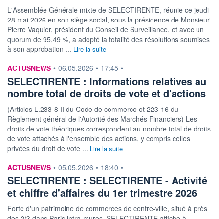
L'Assemblée Générale mixte de SELECTIRENTE, réunie ce jeudi
28 mai 2026 en son siège social, sous la présidence de Monsieur
Pierre Vaquier, président du Conseil de Surveillance, et avec un
quorum de 95,49 %, a adopté la totalité des résolutions soumises
à son approbation ...
Lire la suite
information fournie par
ACTUSNEWS
•
06.05.2026
•
17:45
•
SELECTIRENTE : Informations relatives au
nombre total de droits de vote et d'actions
(Articles L.233-8 II du Code de commerce et 223-16 du
Règlement général de l'Autorité des Marchés Financiers) Les
droits de vote théoriques correspondent au nombre total de droits
de vote attachés à l'ensemble des actions, y compris celles
privées du droit de vote ...
Lire la suite
information fournie par
ACTUSNEWS
•
05.05.2026
•
18:40
•
SELECTIRENTE : SELECTIRENTE - Activité
et chiffre d'affaires du 1er trimestre 2026
Forte d'un patrimoine de commerces de centre-ville, situé à près
des 2/3 dans Paris intra-muros, SELECTIRENTE affiche à