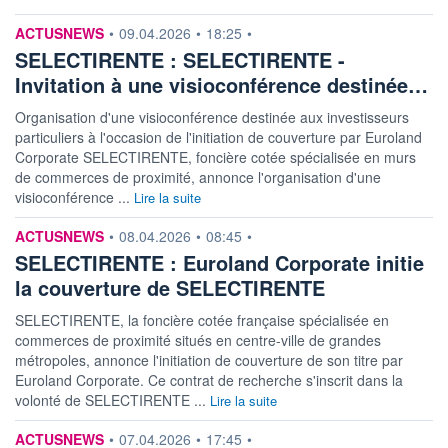
information fournie par
ACTUSNEWS
•
09.04.2026
•
18:25
•
SELECTIRENTE : SELECTIRENTE -
Invitation à une visioconférence destinée…
Organisation d'une visioconférence destinée aux investisseurs
particuliers à l'occasion de l'initiation de couverture par Euroland
Corporate SELECTIRENTE, foncière cotée spécialisée en murs
de commerces de proximité, annonce l'organisation d'une
visioconférence ...
Lire la suite
information fournie par
ACTUSNEWS
•
08.04.2026
•
08:45
•
SELECTIRENTE : Euroland Corporate initie
la couverture de SELECTIRENTE
SELECTIRENTE, la foncière cotée française spécialisée en
commerces de proximité situés en centre-ville de grandes
métropoles, annonce l'initiation de couverture de son titre par
Euroland Corporate. Ce contrat de recherche s'inscrit dans la
volonté de SELECTIRENTE ...
Lire la suite
information fournie par
ACTUSNEWS
•
07.04.2026
•
17:45
•