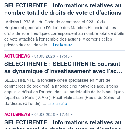
SELECTIRENTE : Informations relatives au
nombre total de droits de vote et d'actions
(Articles L.233-8 II du Code de commerce et 223-16 du
Règlement général de l'Autorité des Marchés Financiers) Les
droits de vote théoriques correspondent au nombre total de droits
de vote attachés à l'ensemble des actions, y compris celles
privées du droit de vote ...
Lire la suite
information fournie par
ACTUSNEWS
•
31.03.2026
•
17:45
•
SELECTIRENTE : SELECTIRENTE poursuit
sa dynamique d'investissement avec l'ac…
SELECTIRENTE, la foncière cotée spécialisée en murs de
commerces de proximité, a nnonce cinq nouvelles acquisitions
depuis le début de l'année, dont un portefeuille de trois boutiques
réparties à Paris ( XIV e ), Rueil-Malmaison (Hauts-de-Seine) et
Bordeaux (Gironde), ...
Lire la suite
information fournie par
ACTUSNEWS
•
04.03.2026
•
17:45
•
SELECTIRENTE : Informations relatives au