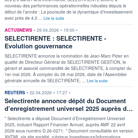
nouveau des performances opérationnelles robustes depuis le
début de l'année : La poursuite de la dynamique d'investissement
avec près de 4,0 ...
Lire la suite
information fournie par
ACTUSNEWS
•
29.04.2026
•
19:00
•
SELECTIRENTE : SELECTIRENTE -
Evolution gouvernance
SELECTIRENTE annonce la nomination de Jean-Marc Peter en
qualité de Directeur Général de SELECTIRENTE GESTION, le
gérant et associé commandité de SELECTIRENTE, à compter du
1er mai 2026. À compter du 28 mai 2026, date de l'Assemblée
générale annuelle de SELECTIRENTE, ...
Lire la suite
information fournie par
REUTERS
•
22.04.2026
•
17:27
•
Selectirente annonce dépôt du Document
d’enregistrement universel 2025 auprès d…
* Selectirente a déposé Document d’Enregistrement Universel
2025, incluant Rapport Financier Annuel, auprès AMF 22 avril
2026 sous numéro D.26-0271. * Document consultable en version
XHTML via site société, rubrique Investisseurs/Informations