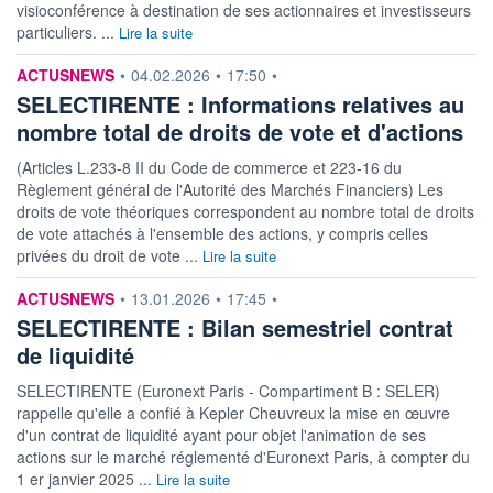
visioconférence à destination de ses actionnaires et investisseurs
particuliers. ...
Lire la suite
information fournie par
ACTUSNEWS
•
04.02.2026
•
17:50
•
SELECTIRENTE : Informations relatives au
nombre total de droits de vote et d'actions
(Articles L.233-8 II du Code de commerce et 223-16 du
Règlement général de l'Autorité des Marchés Financiers) Les
droits de vote théoriques correspondent au nombre total de droits
de vote attachés à l'ensemble des actions, y compris celles
privées du droit de vote ...
Lire la suite
information fournie par
ACTUSNEWS
•
13.01.2026
•
17:45
•
SELECTIRENTE : Bilan semestriel contrat
de liquidité
SELECTIRENTE (Euronext Paris - Compartiment B : SELER)
rappelle qu'elle a confié à Kepler Cheuvreux la mise en œuvre
d'un contrat de liquidité ayant pour objet l'animation de ses
actions sur le marché réglementé d'Euronext Paris, à compter du
1 er janvier 2025 ...
Lire la suite