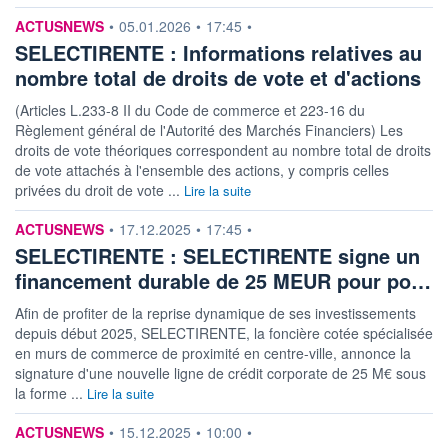
information fournie par
ACTUSNEWS
•
05.01.2026
•
17:45
•
SELECTIRENTE : Informations relatives au
nombre total de droits de vote et d'actions
(Articles L.233-8 II du Code de commerce et 223-16 du
Règlement général de l'Autorité des Marchés Financiers) Les
droits de vote théoriques correspondent au nombre total de droits
de vote attachés à l'ensemble des actions, y compris celles
privées du droit de vote ...
Lire la suite
information fournie par
ACTUSNEWS
•
17.12.2025
•
17:45
•
SELECTIRENTE : SELECTIRENTE signe un
financement durable de 25 MEUR pour po…
Afin de profiter de la reprise dynamique de ses investissements
depuis début 2025, SELECTIRENTE, la foncière cotée spécialisée
en murs de commerce de proximité en centre-ville, annonce la
signature d'une nouvelle ligne de crédit corporate de 25 M€ sous
la forme ...
Lire la suite
information fournie par
ACTUSNEWS
•
15.12.2025
•
10:00
•