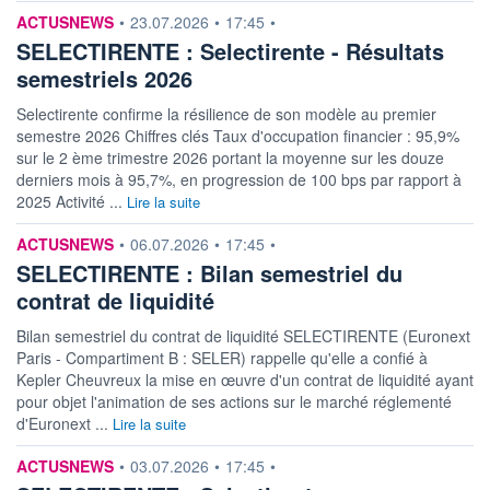
5,03%
25,61
information fournie par
ACTUSNEWS
•
23.07.2026
•
17:45
•
SELECTIRENTE : Selectirente - Résultats
DERNIER
DATE
DIVIDENDE
DERNIER
semestriels 2026
DIVIDENDE
4,20 EUR (08/06/26)
08/06/26
Selectirente confirme la résilience de son modèle au premier
PROCHAIN
semestre 2026 Chiffres clés Taux d'occupation financier : 95,9%
DIVIDENDE
sur le 2 ème trimestre 2026 portant la moyenne sur les douze
-
derniers mois à 95,7%, en progression de 100 bps par rapport à
ÉLIGIBILITÉ
RISQUE ESG
2025 Activité ...
Lire la suite
CTO BUSINESS
-
information fournie par
ACTUSNEWS
•
06.07.2026
•
17:45
•
SELECTIRENTE : Bilan semestriel du
+ ALERTE
+ PORTEFEUILLE
+ LISTE
contrat de liquidité
Bilan semestriel du contrat de liquidité SELECTIRENTE (Euronext
Paris - Compartiment B : SELER) rappelle qu'elle a confié à
Kepler Cheuvreux la mise en œuvre d'un contrat de liquidité ayant
pour objet l'animation de ses actions sur le marché réglementé
d'Euronext ...
Lire la suite
information fournie par
ACTUSNEWS
•
03.07.2026
•
17:45
•