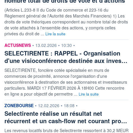
nombre total de droits de vote et d'actions
(Articles L.233-8 II du Code de commerce et 223-16 du
Règlement général de l'Autorité des Marchés Financiers) 1) Les
droits de vote théoriques correspondent au nombre total de droits
de vote attachés à l'ensemble des actions, y compris celles
privées du droit de ...
Lire la suite
information fournie par
ACTUSNEWS
•
13.02.2026
•
10:30
•
SELECTIRENTE : RAPPEL - Organisation
d'une visioconférence destinée aux inves…
SELECTIRENTE, foncière cotée spécialisée en murs de
commerces de proximité, annonce l'organisation d'une
visioconférence à destination de ses actionnaires et investisseurs
particuliers. MARDI 17 FÉVRIER 2026 À 18H00 Cette rencontre
en ligne a pour objectif de permettre ...
Lire la suite
information fournie par
ZONEBOURSE
•
12.02.2026
•
18:08
•
Selectirente réalise un résultat net
récurrent et un cash-flow net courant pro…
Les revenus locatifs bruts de Selectirente ressortent à 30,2 MEUR