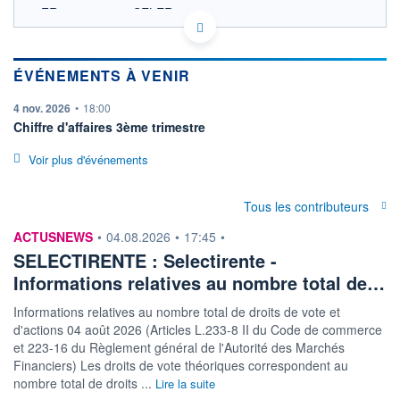
FR0004175842 SELER
ACTIONNAIRES
EURONEXT PARIS DONNÉES TEMPS RÉEL
Politique d'exécution
Cotation sur les autres places
ÉVÉNEMENTS À VENIR
information fournie par
4 nov. 2026
•
18:00
SECTEUR
Biens immobiliers
Chiffre d'affaires 3ème trimestre
destinés à la vente au
détail
Voir plus d'événements
OUVERTURE
CLÔTURE VEILLE
85,0000
85,0000
Tous les contributeurs
+ HAUT
+ BAS
85,0000
85,0000
information fournie par
ACTUSNEWS
•
04.08.2026
•
17:45
•
SELECTIRENTE : Selectirente -
VOLUME
CAPITAL ÉCHANGÉ
7
0,00%
Informations relatives au nombre total de…
VALORISATION
DERNIER ÉCHANGE
355 MEUR
07.08.26 / 11:30:26
Informations relatives au nombre total de droits de vote et
d'actions 04 août 2026 (Articles L.233-8 II du Code de commerce
LIMITE À LA
LIMITE À LA
et 223-16 du Règlement général de l'Autorité des Marchés
BAISSE
HAUSSE
76,0000
92,0000
Financiers) Les droits de vote théoriques correspondent au
nombre total de droits ...
Lire la suite
RENDEMENT
PER ESTIMÉ
ESTIMÉ 2026
2026