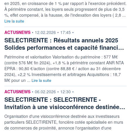
en 2025, en croissance de 1 % par rapport à l'exercice précédent.
À périmètre constant, les loyers seuls progressent de plus de 3,5
%, effet compensé, à la hausse, de l'indexation des loyers ( 2,8 ...
Lire la suite
information fournie par
ACTUSNEWS
•
12.02.2026
•
17:45
•
SELECTIRENTE : Résultats annuels 2025
Solides performances et capacité financi…
Patrimoine et valorisation Valorisation du patrimoine : 577 M€
(contre 576 M€ fin 2024), +1,8 % à périmètre constant ANR NTA
EPRA : 90,80 €/action (contre 88,88 € / action au 31 décembre
2024), +2,2 % Investissements et arbitrages Acquisitions : 18,7
M€ pour un ...
Lire la suite
information fournie par
ACTUSNEWS
•
06.02.2026
•
12:30
•
SELECTIRENTE : SELECTIRENTE -
Invitation à une visioconférence destinée…
Organisation d'une visioconférence destinée aux investisseurs
particuliers SELECTIRENTE, foncière cotée spécialisée en murs
de commerces de proximité, annonce l'organisation d'une