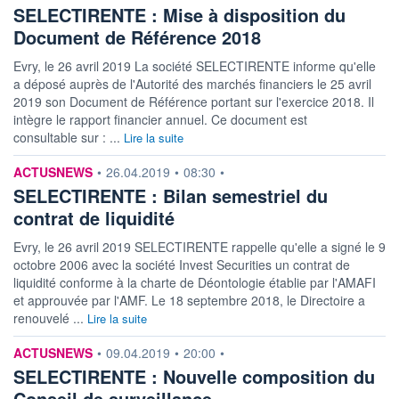
SELECTIRENTE : Mise à disposition du
Document de Référence 2018
Evry, le 26 avril 2019 La société SELECTIRENTE informe qu'elle
a déposé auprès de l'Autorité des marchés financiers le 25 avril
2019 son Document de Référence portant sur l'exercice 2018. Il
intègre le rapport financier annuel. Ce document est
consultable sur : ...
Lire la suite
information fournie par
ACTUSNEWS
•
26.04.2019
•
08:30
•
SELECTIRENTE : Bilan semestriel du
contrat de liquidité
Evry, le 26 avril 2019 SELECTIRENTE rappelle qu'elle a signé le 9
octobre 2006 avec la société Invest Securities un contrat de
liquidité conforme à la charte de Déontologie établie par l'AMAFI
et approuvée par l'AMF. Le 18 septembre 2018, le Directoire a
renouvelé ...
Lire la suite
information fournie par
ACTUSNEWS
•
09.04.2019
•
20:00
•
SELECTIRENTE : Nouvelle composition du
Conseil de surveillance