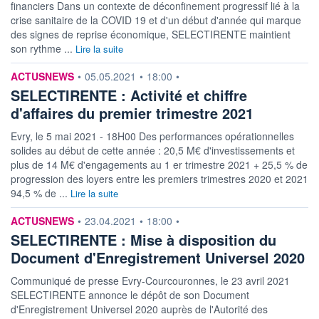
financiers Dans un contexte de déconfinement progressif lié à la
crise sanitaire de la COVID 19 et d'un début d'année qui marque
des signes de reprise économique, SELECTIRENTE maintient
son rythme ...
Lire la suite
information fournie par
ACTUSNEWS
•
05.05.2021
•
18:00
•
SELECTIRENTE : Activité et chiffre
d'affaires du premier trimestre 2021
Evry, le 5 mai 2021 - 18H00 Des performances opérationnelles
solides au début de cette année : 20,5 M€ d'investissements et
plus de 14 M€ d'engagements au 1 er trimestre 2021 + 25,5 % de
progression des loyers entre les premiers trimestres 2020 et 2021
94,5 % de ...
Lire la suite
information fournie par
ACTUSNEWS
•
23.04.2021
•
18:00
•
SELECTIRENTE : Mise à disposition du
Document d'Enregistrement Universel 2020
Communiqué de presse Evry-Courcouronnes, le 23 avril 2021
SELECTIRENTE annonce le dépôt de son Document
d'Enregistrement Universel 2020 auprès de l'Autorité des