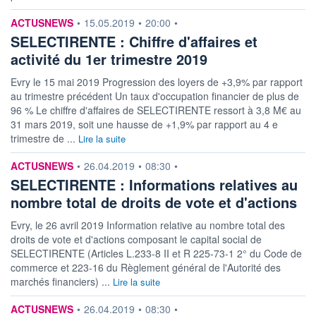
information fournie par
ACTUSNEWS
•
15.05.2019
•
20:00
•
SELECTIRENTE : Chiffre d'affaires et
activité du 1er trimestre 2019
Evry le 15 mai 2019 Progression des loyers de +3,9% par rapport
au trimestre précédent Un taux d'occupation financier de plus de
96 % Le chiffre d'affaires de SELECTIRENTE ressort à 3,8 M€ au
31 mars 2019, soit une hausse de +1,9% par rapport au 4 e
trimestre de ...
Lire la suite
information fournie par
ACTUSNEWS
•
26.04.2019
•
08:30
•
SELECTIRENTE : Informations relatives au
nombre total de droits de vote et d'actions
Evry, le 26 avril 2019 Information relative au nombre total des
droits de vote et d'actions composant le capital social de
SELECTIRENTE (Articles L.233-8 II et R 225-73-1 2° du Code de
commerce et 223-16 du Règlement général de l'Autorité des
marchés financiers) ...
Lire la suite
information fournie par
ACTUSNEWS
•
26.04.2019
•
08:30
•