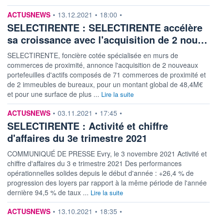
information fournie par
ACTUSNEWS
•
13.12.2021
•
18:00
•
SELECTIRENTE : SELECTIRENTE accélère
sa croissance avec l'acquisition de 2 nou…
SELECTIRENTE, foncière cotée spécialisée en murs de
commerces de proximité, annonce l'acquisition de 2 nouveaux
portefeuilles d'actifs composés de 71 commerces de proximité et
de 2 immeubles de bureaux, pour un montant global de 48,4M€
et pour une surface de plus ...
Lire la suite
information fournie par
ACTUSNEWS
•
03.11.2021
•
17:45
•
SELECTIRENTE : Activité et chiffre
d'affaires du 3e trimestre 2021
COMMUNIQUÉ DE PRESSE Evry, le 3 novembre 2021 Activité et
chiffre d'affaires du 3 e trimestre 2021 Des performances
opérationnelles solides depuis le début d'année : +26,4 % de
progression des loyers par rapport à la même période de l'année
dernière 94,5 % de taux ...
Lire la suite
information fournie par
ACTUSNEWS
•
13.10.2021
•
18:35
•