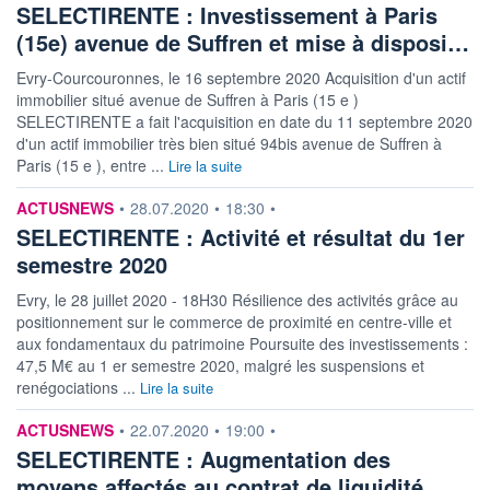
SELECTIRENTE : Investissement à Paris
(15e) avenue de Suffren et mise à disposi…
Evry-Courcouronnes, le 16 septembre 2020 Acquisition d'un actif
immobilier situé avenue de Suffren à Paris (15 e )
SELECTIRENTE a fait l'acquisition en date du 11 septembre 2020
d'un actif immobilier très bien situé 94bis avenue de Suffren à
Paris (15 e ), entre ...
Lire la suite
information fournie par
ACTUSNEWS
•
28.07.2020
•
18:30
•
SELECTIRENTE : Activité et résultat du 1er
semestre 2020
Evry, le 28 juillet 2020 - 18H30 Résilience des activités grâce au
positionnement sur le commerce de proximité en centre-ville et
aux fondamentaux du patrimoine Poursuite des investissements :
47,5 M€ au 1 er semestre 2020, malgré les suspensions et
renégociations ...
Lire la suite
information fournie par
ACTUSNEWS
•
22.07.2020
•
19:00
•
SELECTIRENTE : Augmentation des
moyens affectés au contrat de liquidité