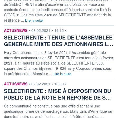
de SELECTIRENTE afin d'accélérer sa croissance Face à un
contexte économique inédit consécutif à la crise sanitaire lié à la
COVID 19, les résultats 2020 de SELECTIRENTE attestent de la
résilience ...
Lire la suite
information fournie par
ACTUSNEWS
•
03.02.2021
•
19:15
•
SELECTIRENTE : TENUE DE L'ASSEMBLEE
GENERALE MIXTE DES ACTIONNAIRES L…
Evry-Courcouronnes, le 3 février 2021 L'Assemblée générale
mixte des actionnaires de SELECTIRENTE s'est tenue le 3 février
2021, à 14 heures au siège social de SELECTIRENTE, 303,
square des Champs Elysées – 91026 Evry-Courcouronnes sous
la présidence de Monsieur ...
Lire la suite
information fournie par
ACTUSNEWS
•
02.02.2021
•
16:00
•
SELECTIRENTE : MISE À DISPOSITION DU
PUBLIC DE LA NOTE EN RÉPONSE DE S…
Ce communiqué ne constitue pas une offre d'achat ni une
quelconque forme de démarchage aux Etats-Unis d'Amérique ou
dans tout autre pays et n'est pas destiné à être diffusé dans