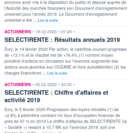
annonce avoir mis à la disposition du public et déposé auprès de
l'Autorité des marchés financiers son Document d'enregistrement
universel pour l'année 2019. Le Document d'enregistrement
universel a été ...
Lire la suite
information fournie par
ACTUSNEWS
•
19.02.2020
•
07:45
•
SELECTIRENTE : Résultats annuels 2019
Evry, le 19 février 2020 Par action, le cashflow courant progresse
de +13,1% et le résultat net de +76,4% (1) nombre moyen
pondéré d'actions en circulation sur l'exercice augmenté des
actions sous-jacentes aux OCEANE et hors autodétention (2) les
charges financières ...
Lire la suite
information fournie par
ACTUSNEWS
•
05.02.2020
•
20:30
•
SELECTIRENTE : Chiffre d'affaires et
activité 2019
Evry, le 5 février 2020 Progression des loyers retraités (1) de
+2,8% à périmètre constant Un taux d'occupation financier de
près de 97 % en 2019 Le chiffre d'affaires de SELECTIRENTE (la
« Société ») ressort à 15,7 M€ sur l'exercice 2019, soit une
hausse de +9,5% ...