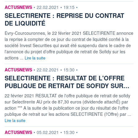
information fournie par
ACTUSNEWS
•
22.02.2021
•
19:15
•
SELECTIRENTE : REPRISE DU CONTRAT
DE LIQUIDITÉ
Evry-Courcouronnes, le 22 février 2021 SELECTIRENTE annonce
la reprise à compter de ce jour du contrat de liquidité confié à la
société Invest Securities qui avait été suspendu dans le cadre de
l'annonce du projet d'offre publique de retrait de Sofidy sur les
actions ...
Lire la suite
information fournie par
ACTUSNEWS
•
22.02.2021
•
15:30
•
SELECTIRENTE : RESULTAT DE L'OFFRE
PUBLIQUE DE RETRAIT DE SOFIDY SUR…
22 février 2021 RESULTAT de l'offre publique de retrait de sofidy
sur Selectirente AU prix de 87,30 euros (dividende attachÉ) par
action *** A la suite de la publication ce jour du résultat de l'offre
publique de retrait sur les actions SELECTIRENTE (l'Offre) par ...
Lire la suite
information fournie par
ACTUSNEWS
•
05.02.2021
•
15:30
•