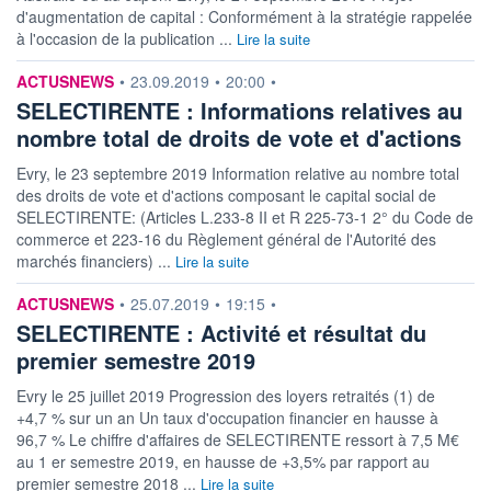
d'augmentation de capital : Conformément à la stratégie rappelée
à l'occasion de la publication ...
Lire la suite
information fournie par
ACTUSNEWS
•
23.09.2019
•
20:00
•
SELECTIRENTE : Informations relatives au
nombre total de droits de vote et d'actions
Evry, le 23 septembre 2019 Information relative au nombre total
des droits de vote et d'actions composant le capital social de
SELECTIRENTE: (Articles L.233-8 II et R 225-73-1 2° du Code de
commerce et 223-16 du Règlement général de l'Autorité des
marchés financiers) ...
Lire la suite
information fournie par
ACTUSNEWS
•
25.07.2019
•
19:15
•
SELECTIRENTE : Activité et résultat du
premier semestre 2019
Evry le 25 juillet 2019 Progression des loyers retraités (1) de
+4,7 % sur un an Un taux d'occupation financier en hausse à
96,7 % Le chiffre d'affaires de SELECTIRENTE ressort à 7,5 M€
au 1 er semestre 2019, en hausse de +3,5% par rapport au
premier semestre 2018 ...
Lire la suite