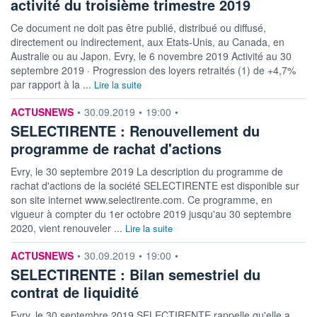
activité du troisième trimestre 2019
Ce document ne doit pas être publié, distribué ou diffusé,
directement ou indirectement, aux Etats-Unis, au Canada, en
Australie ou au Japon. Evry, le 6 novembre 2019 Activité au 30
septembre 2019 · Progression des loyers retraités (1) de +4,7%
par rapport à la ...
Lire la suite
information fournie par
ACTUSNEWS
•
30.09.2019
•
19:00
•
SELECTIRENTE : Renouvellement du
programme de rachat d'actions
Evry, le 30 septembre 2019 La description du programme de
rachat d'actions de la société SELECTIRENTE est disponible sur
son site internet www.selectirente.com. Ce programme, en
vigueur à compter du 1er octobre 2019 jusqu'au 30 septembre
2020, vient renouveler ...
Lire la suite
information fournie par
ACTUSNEWS
•
30.09.2019
•
19:00
•
SELECTIRENTE : Bilan semestriel du
contrat de liquidité
Evry, le 30 septembre 2019 SELECTIRENTE rappelle qu'elle a