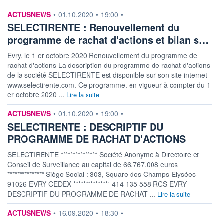
information fournie par
ACTUSNEWS
•
01.10.2020
•
19:00
•
SELECTIRENTE : Renouvellement du
programme de rachat d'actions et bilan s…
Evry, le 1 er octobre 2020 Renouvellement du programme de
rachat d'actions La description du programme de rachat d'actions
de la société SELECTIRENTE est disponible sur son site internet
www.selectirente.com. Ce programme, en vigueur à compter du 1
er octobre 2020 ...
Lire la suite
information fournie par
ACTUSNEWS
•
01.10.2020
•
19:00
•
SELECTIRENTE : DESCRIPTIF DU
PROGRAMME DE RACHAT D'ACTIONS
SELECTIRENTE *************** Société Anonyme à Directoire et
Conseil de Surveillance au capital de 66.767.008 euros
*************** Siège Social : 303, Square des Champs-Elysées
91026 EVRY CEDEX *************** 414 135 558 RCS EVRY
DESCRIPTIF DU PROGRAMME DE RACHAT ...
Lire la suite
information fournie par
ACTUSNEWS
•
16.09.2020
•
18:30
•