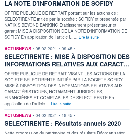
LA NOTE D'INFORMATION DE SOFIDY
OFFRE PUBLIQUE DE RETRAIT portant sur les actions de :
SELECTIRENTE initiée par la société : SOFIDY et présentée par
NATIXIS BEYOND BANKING Etablissement présentateur et
garant MISE A DISPOSITION DE LA NOTE D'INFORMATION DE
SOFIDY En application de l'article L. ...
Lire la suite
information fournie par
ACTUSNEWS
•
05.02.2021
•
09:45
•
SELECTIRENTE : MISE À DISPOSITION DES
INFORMATIONS RELATIVES AUX CARACT…
OFFRE PUBLIQUE DE RETRAIT VISANT LES ACTIONS DE LA
SOCIETE SELECTIRENTE INITIÉE PAR LA SOCIETE SOFIDY
MISE À DISPOSITION DES INFORMATIONS RELATIVES AUX
CARACTÉRISTIQUES, NOTAMMENT JURIDIQUES,
FINANCIÈRES ET COMPTABLES DE SELECTIRENTE En
application de l'article ...
Lire la suite
information fournie par
ACTUSNEWS
•
04.02.2021
•
18:45
•
SELECTIRENTE : Résultats annuels 2020
Nette progression du patrimoine et des résultats Réorganisation