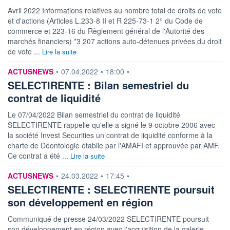
Avril 2022 Informations relatives au nombre total de droits de vote
et d'actions (Articles L.233-8 II et R 225-73-1 2° du Code de
commerce et 223-16 du Règlement général de l'Autorité des
marchés financiers) *3 207 actions auto-détenues privées du droit
de vote ...
Lire la suite
information fournie par
ACTUSNEWS
•
07.04.2022
•
18:00
•
SELECTIRENTE : Bilan semestriel du
contrat de liquidité
Le 07/04/2022 Bilan semestriel du contrat de liquidité
SELECTIRENTE rappelle qu'elle a signé le 9 octobre 2006 avec
la société Invest Securities un contrat de liquidité conforme à la
charte de Déontologie établie par l'AMAFI et approuvée par AMF.
Ce contrat a été ...
Lire la suite
information fournie par
ACTUSNEWS
•
24.03.2022
•
17:45
•
SELECTIRENTE : SELECTIRENTE poursuit
son développement en région
Communiqué de presse 24/03/2022 SELECTIRENTE poursuit
son développement en région avec l'acquisition de la galerie