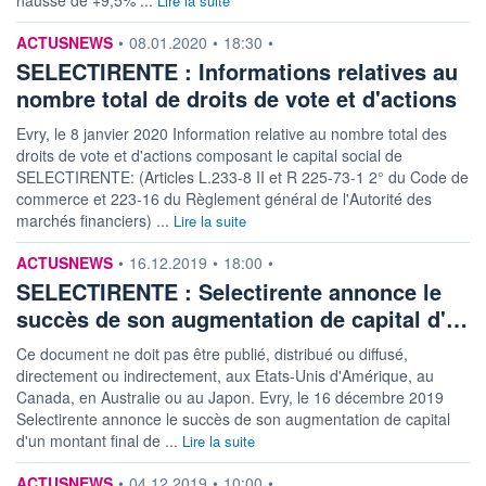
Lire la suite
information fournie par
ACTUSNEWS
•
08.01.2020
•
18:30
•
SELECTIRENTE : Informations relatives au
nombre total de droits de vote et d'actions
Evry, le 8 janvier 2020 Information relative au nombre total des
droits de vote et d'actions composant le capital social de
SELECTIRENTE: (Articles L.233-8 II et R 225-73-1 2° du Code de
commerce et 223-16 du Règlement général de l'Autorité des
marchés financiers) ...
Lire la suite
information fournie par
ACTUSNEWS
•
16.12.2019
•
18:00
•
SELECTIRENTE : Selectirente annonce le
succès de son augmentation de capital d'…
Ce document ne doit pas être publié, distribué ou diffusé,
directement ou indirectement, aux Etats-Unis d'Amérique, au
Canada, en Australie ou au Japon. Evry, le 16 décembre 2019
Selectirente annonce le succès de son augmentation de capital
d'un montant final de ...
Lire la suite
information fournie par
ACTUSNEWS
•
04.12.2019
•
10:00
•