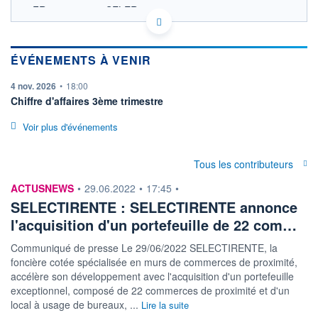
FR0004175842 SELER
ACTIONNAIRES
EURONEXT PARIS DONNÉES TEMPS RÉEL
Politique d'exécution
Cotation sur les autres places
ÉVÉNEMENTS À VENIR
information fournie par
4 nov. 2026
•
18:00
SECTEUR
Biens immobiliers
Chiffre d'affaires 3ème trimestre
destinés à la vente au
détail
Voir plus d'événements
OUVERTURE
CLÔTURE VEILLE
85,0000
85,0000
Tous les contributeurs
+ HAUT
+ BAS
85,0000
85,0000
information fournie par
ACTUSNEWS
•
29.06.2022
•
17:45
•
SELECTIRENTE : SELECTIRENTE annonce
VOLUME
CAPITAL ÉCHANGÉ
7
0,00%
l'acquisition d'un portefeuille de 22 com…
VALORISATION
DERNIER ÉCHANGE
355 MEUR
07.08.26 / 11:30:26
Communiqué de presse Le 29/06/2022 SELECTIRENTE, la
foncière cotée spécialisée en murs de commerces de proximité,
LIMITE À LA
LIMITE À LA
accélère son développement avec l'acquisition d'un portefeuille
BAISSE
HAUSSE
76,0000
92,0000
exceptionnel, composé de 22 commerces de proximité et d'un
local à usage de bureaux, ...
Lire la suite
RENDEMENT
PER ESTIMÉ
ESTIMÉ 2026
2026