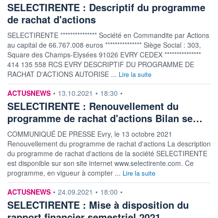
SELECTIRENTE : Descriptif du programme
de rachat d'actions
SELECTIRENTE *************** Société en Commandite par Actions
au capital de 66.767.008 euros *************** Siège Social : 303,
Square des Champs-Elysées 91026 EVRY CEDEX ***************
414 135 558 RCS EVRY DESCRIPTIF DU PROGRAMME DE
RACHAT D'ACTIONS AUTORISE ...
Lire la suite
information fournie par
ACTUSNEWS
•
13.10.2021
•
18:30
•
SELECTIRENTE : Renouvellement du
programme de rachat d'actions Bilan se…
COMMUNIQUÉ DE PRESSE Evry, le 13 octobre 2021
Renouvellement du programme de rachat d'actions La description
du programme de rachat d'actions de la société SELECTIRENTE
est disponible sur son site internet www.selectirente.com. Ce
programme, en vigueur à compter ...
Lire la suite
information fournie par
ACTUSNEWS
•
24.09.2021
•
18:00
•
SELECTIRENTE : Mise à disposition du
rapport financier semestriel 2021