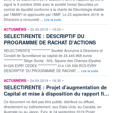
signé le 9 octobre 2006 avec la société Invest Securities un
contrat de liquidité conforme à la charte de Déontologie établie
par l'AMAFI et approuvée par l'AMF. Le 23 septembre 2019, le
Directoire a renouvelé ...
Lire la suite
information fournie par
ACTUSNEWS
•
30.09.2019
•
19:00
•
SELECTIRENTE : DESCRIPTIF DU
PROGRAMME DE RACHAT D'ACTIONS
SELECTIRENTE *************** Société Anonyme à Directoire et
Conseil de Surveillance au capital de 24.445.968 euros
*************** Siège Social : 303, Square des Champs-Elysées
91026 EVRY CEDEX *************** 414 135 558 RCS EVRY
DESCRIPTIF DU PROGRAMME DE RACHAT ...
Lire la suite
information fournie par
ACTUSNEWS
•
24.09.2019
•
18:30
•
SELECTIRENTE : Projet d'augmentation de
Capital et mise à disposition du rapport fi…
Ce document ne doit pas être publié, distribué ou diffusé,
directement ou indirectement, aux Etats-Unis, au Canada, en
Australie ou au Japon. Evry, le 24 septembre 2019 Projet