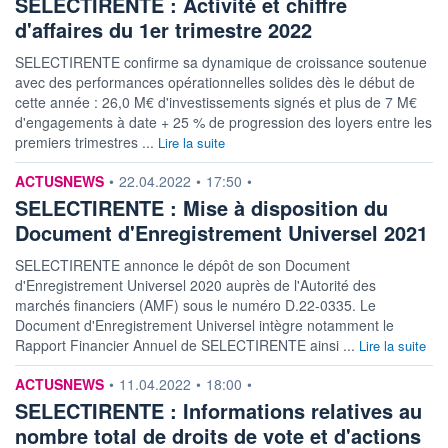
SELECTIRENTE : Activité et chiffre
d'affaires du 1er trimestre 2022
SELECTIRENTE confirme sa dynamique de croissance soutenue
avec des performances opérationnelles solides dès le début de
cette année : 26,0 M€ d'investissements signés et plus de 7 M€
d'engagements à date + 25 % de progression des loyers entre les
premiers trimestres ...
Lire la suite
information fournie par
ACTUSNEWS
•
22.04.2022
•
17:50
•
SELECTIRENTE : Mise à disposition du
Document d'Enregistrement Universel 2021
SELECTIRENTE annonce le dépôt de son Document
d'Enregistrement Universel 2020 auprès de l'Autorité des
marchés financiers (AMF) sous le numéro D.22-0335. Le
Document d'Enregistrement Universel intègre notamment le
Rapport Financier Annuel de SELECTIRENTE ainsi ...
Lire la suite
information fournie par
ACTUSNEWS
•
11.04.2022
•
18:00
•
SELECTIRENTE : Informations relatives au
nombre total de droits de vote et d'actions