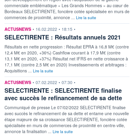
commerciale emblématique « Les Grands Hommes » au cœur de
Bordeaux SELECTIRENTE, foncière cotée spécialisée en murs de
commerces de proximité, annonce ...
Lire la suite
information fournie par
ACTUSNEWS
•
16.02.2022
•
18:15
•
SELECTIRENTE : Résultats annuels 2021
Résultats en nette progression : Résultat EPRA à 16,8 M€ (contre
12,4 M€ en 2020, +36%) Cashflow courant à 17,9 M€ (contre
13,1 M€ en 2020, +37%) Résultat net IFRS en nette croissance à
17,1 M€ (contre 2,5 M€ en 2020) Investissements et arbitrages :
Acquisitions ...
Lire la suite
information fournie par
ACTUSNEWS
•
07.02.2022
•
07:30
•
SELECTIRENTE : SELECTIRENTE finalise
avec succès le refinancement de sa dette
Communiqué de presse Le 07/02/2022 SELECTIRENTE finalise
avec succès le refinancement de sa dette et entame une nouvelle
étape majeure de sa croissance SELECTIRENTE, foncière cotée
spécialisée en murs de commerces de proximité en centre-ville,
annonce la finalisation ...
Lire la suite