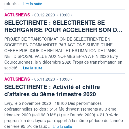
retenir. ...
Lire la suite
information fournie par
ACTUSNEWS
•
09.12.2020
•
19:00
•
SELECTIRENTE : SELECTIRENTE SE
REORGANISE POUR ACCELERER SON D…
PROJET DE TRANSFORMATION DE SELECTIRENTE EN
SOCIETE EN COMMANDITE PAR ACTIONS SUIVIE D'UNE
OFFRE PUBLIQUE DE RETRAIT ET ESTIMATION DE L'ANR
NET DISPOSAL VALUE AUX NORMES EPRA A FIN 2020 Evry-
Courcouronnes, le 9 décembre 2020 Projet de transformation en
société ...
Lire la suite
information fournie par
ACTUSNEWS
•
05.11.2020
•
18:00
•
SELECTIRENTE : Activité et chiffre
d'affaires du 3ème trimestre 2020
Evry, le 5 novembre 2020 - 18H00 Des performances
opérationnelles solides : 51,4 M€ d'investissements au 3 ème
trimestre 2020 (soit 98,9 M€ (1) sur l'année 2020) + 21,9 % de
progression des loyers par rapport à la même période de l'année
dernière 95,5% de taux ...
Lire la suite