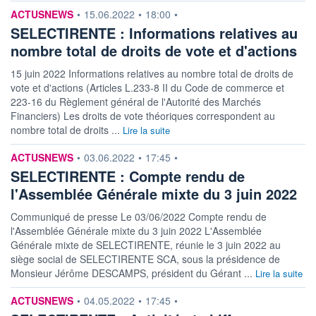
5,00%
25,76
information fournie par
ACTUSNEWS
•
15.06.2022
•
18:00
•
SELECTIRENTE : Informations relatives au
DERNIER
DATE
DIVIDENDE
DERNIER
nombre total de droits de vote et d'actions
DIVIDENDE
4,20 EUR (08/06/26)
08/06/26
15 juin 2022 Informations relatives au nombre total de droits de
PROCHAIN
vote et d'actions (Articles L.233-8 II du Code de commerce et
DIVIDENDE
223-16 du Règlement général de l'Autorité des Marchés
-
Financiers) Les droits de vote théoriques correspondent au
ÉLIGIBILITÉ
RISQUE ESG
nombre total de droits ...
Lire la suite
CTO BUSINESS
-
information fournie par
ACTUSNEWS
•
03.06.2022
•
17:45
•
SELECTIRENTE : Compte rendu de
+ ALERTE
+ PORTEFEUILLE
+ LISTE
l'Assemblée Générale mixte du 3 juin 2022
Communiqué de presse Le 03/06/2022 Compte rendu de
l'Assemblée Générale mixte du 3 juin 2022 L'Assemblée
Générale mixte de SELECTIRENTE, réunie le 3 juin 2022 au
siège social de SELECTIRENTE SCA, sous la présidence de
Monsieur Jérôme DESCAMPS, président du Gérant ...
Lire la suite
information fournie par
ACTUSNEWS
•
04.05.2022
•
17:45
•