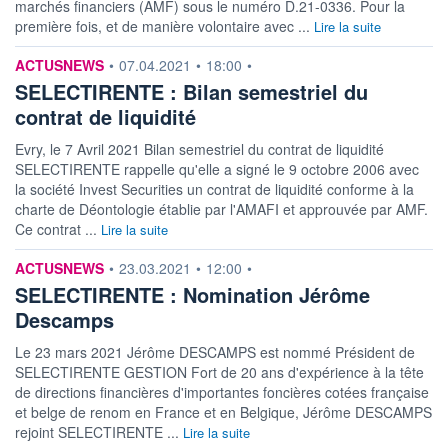
marchés financiers (AMF) sous le numéro D.21-0336. Pour la
première fois, et de manière volontaire avec ...
Lire la suite
information fournie par
ACTUSNEWS
•
07.04.2021
•
18:00
•
SELECTIRENTE : Bilan semestriel du
contrat de liquidité
Evry, le 7 Avril 2021 Bilan semestriel du contrat de liquidité
SELECTIRENTE rappelle qu'elle a signé le 9 octobre 2006 avec
la société Invest Securities un contrat de liquidité conforme à la
charte de Déontologie établie par l'AMAFI et approuvée par AMF.
Ce contrat ...
Lire la suite
information fournie par
ACTUSNEWS
•
23.03.2021
•
12:00
•
SELECTIRENTE : Nomination Jérôme
Descamps
Le 23 mars 2021 Jérôme DESCAMPS est nommé Président de
SELECTIRENTE GESTION Fort de 20 ans d'expérience à la tête
de directions financières d'importantes foncières cotées française
et belge de renom en France et en Belgique, Jérôme DESCAMPS
rejoint SELECTIRENTE ...
Lire la suite