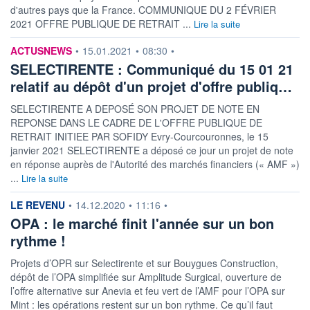
d'autres pays que la France. COMMUNIQUE DU 2 FÉVRIER
2021 OFFRE PUBLIQUE DE RETRAIT ...
Lire la suite
information fournie par
ACTUSNEWS
•
15.01.2021
•
08:30
•
SELECTIRENTE : Communiqué du 15 01 21
relatif au dépôt d'un projet d'offre publiq…
SELECTIRENTE A DEPOSÉ SON PROJET DE NOTE EN
REPONSE DANS LE CADRE DE L'OFFRE PUBLIQUE DE
RETRAIT INITIEE PAR SOFIDY Evry-Courcouronnes, le 15
janvier 2021 SELECTIRENTE a déposé ce jour un projet de note
en réponse auprès de l'Autorité des marchés financiers (« AMF »)
...
Lire la suite
information fournie par
LE REVENU
•
14.12.2020
•
11:16
•
OPA : le marché finit l'année sur un bon
rythme !
Projets d’OPR sur Selectirente et sur Bouygues Construction,
dépôt de l’OPA simplifiée sur Amplitude Surgical, ouverture de
l’offre alternative sur Anevia et feu vert de l’AMF pour l’OPA sur
Mint : les opérations restent sur un bon rythme. Ce qu’il faut