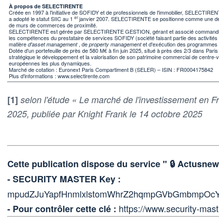
À propos de SELECTIRENTE
Créée en 1997 à l'initiative de SOFIDY et de professionnels de l'immobilier, SELECTIREN
er
a adopté le statut SIIC au 1
janvier 2007. SELECTIRENTE se positionne comme une des 
de murs de commerces de proximité.
SELECTIRENTE est gérée par SELECTIRENTE GESTION, gérant et associé commandité, qu
les compétences du prestataire de services SOFIDY (société faisant partie des activités
matière
, de
et d'exécution des programmes d
d'asset management
property management
Dotée d'un portefeuille de près de 580 M€ à fin juin 2025, situé à près des 2/3 dans Paris
stratégique le développement et la valorisation de son patrimoine commercial de centre-v
européennes les plus dynamiques.
Marché de cotation :
Euronext Paris Compartiment B (SELER) – ISIN : FR0004175842
Plus d'informations : www.selectirente.com
[1]
selon l'étude « Le marché de l'investissement en 
2025, publiée par Knight Frank le 14 octobre 2025
Cette publication dispose du service " 🔒 Actus
- SECURITY MASTER Key :
mpudZJuYapfHnmlxlstomWhrZ2hqmpGVbGmbmpOcY
https://www.security-mast
- Pour contrôler cette clé :