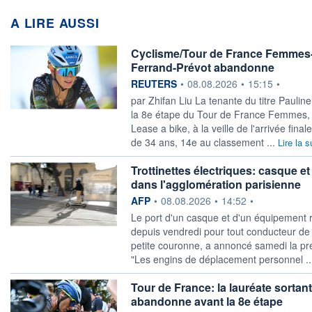
A LIRE AUSSI
Cyclisme/Tour de France Femmes-L
Ferrand-Prévot abandonne
information fournie par
REUTERS
•
08.08.2026
•
15:15
•
par Zhifan Liu La tenante du titre Pauli
la 8e étape du Tour de France Femmes, 
Lease a bike, à la veille ​de l'arrivée fi
de 34 ans, 14e au classement ...
Lire la s
Trottinettes électriques: casque et 
dans l'agglomération parisienne
information fournie par
AFP
•
08.08.2026
•
14:52
•
Le port d'un casque et d'un équipement ré
depuis vendredi pour tout conducteur de t
petite couronne, a annoncé samedi la préf
"Les engins de déplacement personnel .
Tour de France: la lauréate sortan
abandonne avant la 8e étape