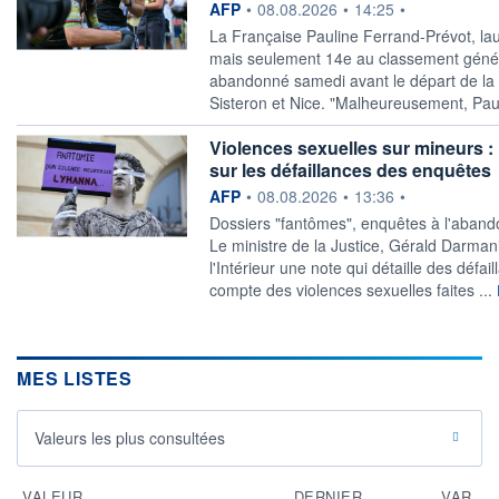
information fournie par
AFP
•
08.08.2026
•
14:25
•
La Française Pauline Ferrand-Prévot, la
mais seulement 14e au classement généra
abandonné samedi avant le départ de la 
Sisteron et Nice. "Malheureusement, Paul
Violences sexuelles sur mineurs 
sur les défaillances des enquêtes
information fournie par
AFP
•
08.08.2026
•
13:36
•
Dossiers "fantômes", enquêtes à l'abando
Le ministre de la Justice, Gérald Darma
l'Intérieur une note qui détaille des défa
compte des violences sexuelles faites ...
MES LISTES
Valeurs les plus consultées
VALEUR
DERNIER
VAR.