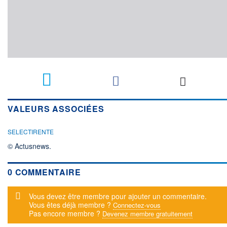
VALEURS ASSOCIÉES
SELECTIRENTE
© Actusnews.
0 COMMENTAIRE
Message d'alerte
Vous devez être membre pour ajouter un commentaire.
Vous êtes déjà membre ?
Connectez-vous
Pas encore membre ?
Devenez membre gratuitement