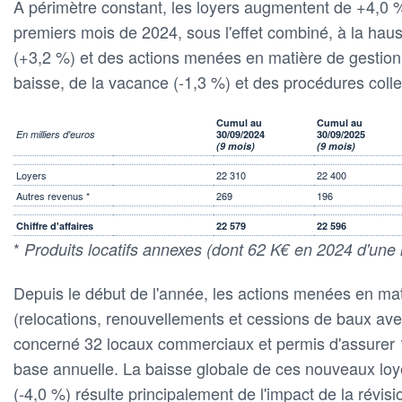
A périmètre constant, les loyers augmentent de +4,0 
premiers mois de 2024, sous l'effet combiné, à la haus
(+3,2 %) et des actions menées en matière de gestion l
baisse, de la vacance (-1,3 %) et des procédures colle
Cumul au
Cumul au
En milliers d'euros
30/09/2024
30/09/2025
(9 mois)
(9 mois)
Loyers
22 310
22 400
Autres revenus *
269
196
Chiffre d'affaires
22 579
22 596
*
Produits locatifs annexes (dont 62 K€ en 2024 d'une 
Depuis le début de l'année, les actions menées en mat
(relocations, renouvellements et cessions de baux ave
concerné 32 locaux commerciaux et permis d'assurer
base annuelle. La baisse globale de ces nouveaux loy
(-4,0 %) résulte principalement de l'impact de la révis