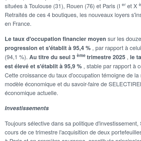
er
situées à Toulouse (31), Rouen (76) et Paris (I
et X
Retraités de ces 4 boutiques, les nouveaux loyers s'i
en France.
sur les douz
Le taux d'occupation financier moyen
, par rapport à celu
progression et s'établit à 95,4 %
ème
(94,1 %).
,
Au titre du seul 3
trimestre 2025
le t
, stable par rapport à 
est élevé et s'établit à 95,9 %
Cette croissance du taux d'occupation témoigne de la ré
modèle économique et du savoir-faire de SELECTIRE
économique actuelle.
Investissements
Toujours sélective dans sa politique d'investissemen
cours de ce trimestre l'acquisition de deux portefeuil
à Paris et en première couronne, constitués principal