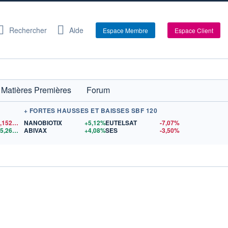
Rechercher
Aide
Espace Membre
Espace Client
Matières Premières
Forum
+ FORTES HAUSSES ET BAISSES SBF 120
1,1520
$US
NANOBIOTIX
+5,12%
EUTELSAT
-7,07%
15,26
$US
ABIVAX
+4,08%
SES
-3,50%