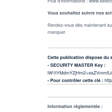
Plus d'informations : www.selec
Vous souhaitez suivre nos act
Rendez-vous dès maintenant sur
manquer.
Cette publication dispose du
- SECURITY MASTER Key :
lW1tYMdmYZjHm2+eaZVmm5Jnl
htt
- Pour contrôler cette clé :
Information réglementée :