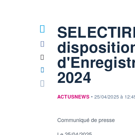
SELECTIRE
dispositi
d'Enregist
2024
information fournie par
ACTUSNEWS
•
25/04/2025 à 12:4
Communiqué de presse
Le 25/04/2025