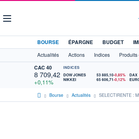
Menu
BOURSE
ÉPARGNE
BUDGET
IM
Actualités
Actions
Indices
Produits
CAC 40
INDICES
8 709,42
DOW JONES
53 885,10
-0,85%
DAX
NIKKEI
65 606,71
-0,12%
EURO
+0,11%
Bourse
Actualités
SELECTIRENTE : Mis