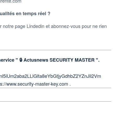
tirente.com
ualités en temps réel ?
 notre page Lindedin et abonnez-vous pour ne rien
 service " 🔒 Actusnews SECURITY MASTER ".
5iUm2aba2LLlGlta8eYbGtjyGdhbZ2YZnJil2Vm
ps://www.security-master-key.com .