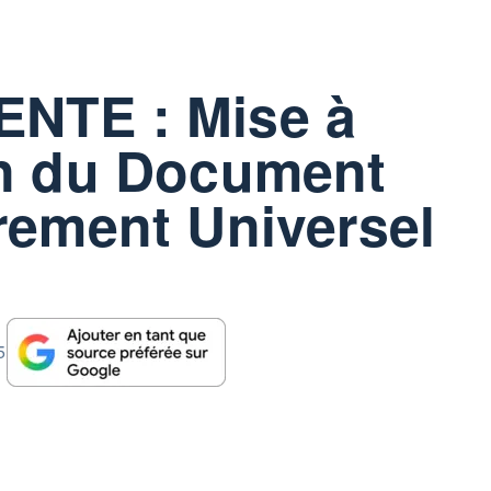
NTE : Mise à
on du Document
rement Universel
5