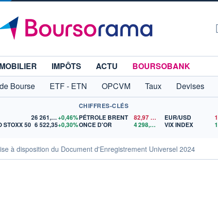
MOBILIER
IMPÔTS
ACTU
BOURSOBANK
 de Bourse
ETF - ETN
OPCVM
Taux
Devises
CHIFFRES-CLÉS
26 261,34
+0,46%
PÉTROLE BRENT
82,97
$US
EUR/USD
 STOXX 50
6 522,35
+0,30%
ONCE D'OR
4 298,61
$US
VIX INDEX
e à disposition du Document d'Enregistrement Universel 2024