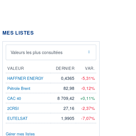
MES LISTES
Valeurs les plus consultées
VALEUR
DERNIER
VAR.
0,4365
-5,31%
HAFFNER ENERGY
82,98
-0,12%
Pétrole Brent
8 709,42
+0,11%
CAC 40
27,16
-2,37%
2CRSI
1,9905
-7,07%
EUTELSAT
Gérer mes listes