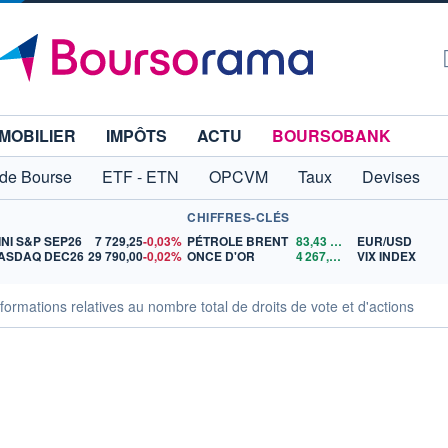
MOBILIER
IMPÔTS
ACTU
BOURSOBANK
 de Bourse
ETF - ETN
OPCVM
Taux
Devises
CHIFFRES-CLÉS
INI S&P SEP26
7 729,25
-0,03%
PÉTROLE BRENT
83,43
$US
EUR/USD
ASDAQ DEC26
29 790,00
-0,02%
ONCE D'OR
4 267,21
$US
VIX INDEX
rmations relatives au nombre total de droits de vote et d'actions