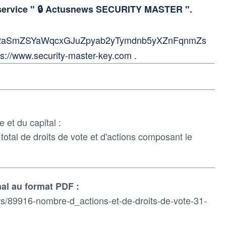
 service " 🔒 Actusnews SECURITY MASTER ".
l2aSmZSYaWqcxGJuZpyab2yTymdnb5yXZnFqnmZs
ps://www.security-master-key.com .
 et du capital :
total de droits de vote et d'actions composant le
al au format PDF :
/89916-nombre-d_actions-et-de-droits-de-vote-31-