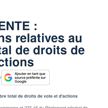
ENTE :
ns relatives au
al de droits de
actions
0
re total de droits de vote et d'actions
e commerce et 223-16 du Règlement général de