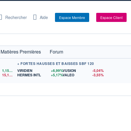
Rechercher
Aide
Espace Membre
Espace Client
Matières Premières
Forum
+ FORTES HAUSSES ET BAISSES SBF 120
1,1522
$US
VIRIDIEN
+6,99%
VUSION
-5,04%
15,15
$US
HERMES INTL
+5,17%
VALEO
-3,55%