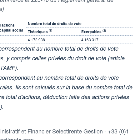
s)
Nombre total de droits de vote
d'actions
apital social
(1)
(2)
Théoriques
Exerçables
4 172 938
4 163 317
 correspondent au nombre total de droits de vote
, y compris celles privées du droit de vote (article
 l'AMF).
 correspondent au nombre total de droits de vote
les. Ils sont calculés sur la base du nombre total de
 total d'actions, déduction faite des actions privées
).
stratif et Financier Selectirente Gestion - +33 (0)1
ectirente.com