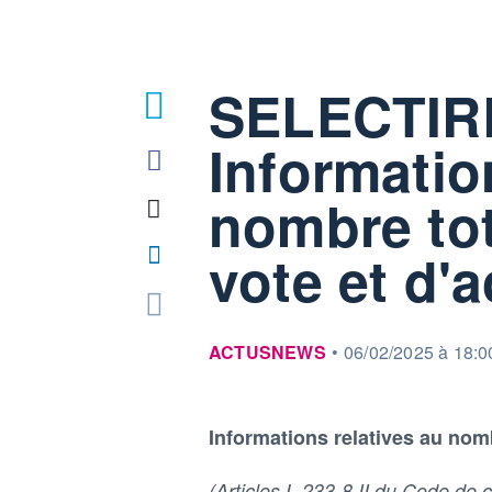
SELECTIR
Informatio
nombre tot
vote et d'
information fournie par
ACTUSNEWS
•
06/02/2025 à 18:0
Informations relatives au nomb
(Articles L.233-8 II du Code d