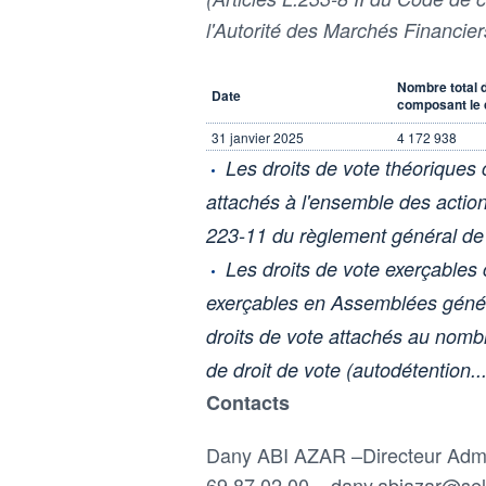
l'Autorité des Marchés Financier
Nombre total 
Date
composant le c
31 janvier 2025
4 172 938
Les droits de vote théoriques
attachés à l'ensemble des actions
223-11 du règlement général de
Les droits de vote exerçables
exerçables en Assemblées généra
droits de vote attachés au nombre
de droit de vote (autodétention...
Contacts
Dany ABI AZAR –Directeur Admini
69 87 02 00 – dany.abiazar@sel