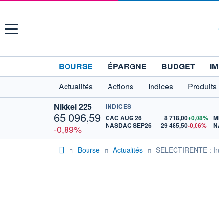
Menu
BOURSE
ÉPARGNE
BUDGET
IM
Actualités
Actions
Indices
Produits
Nikkei 225
INDICES
65 096,59
CAC AUG 26
8 718,00
+0,08%
M
NASDAQ SEP26
29 485,50
-0,06%
N
-0,89%
Bourse
Actualités
SELECTIRENTE : Info