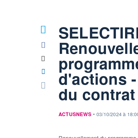
SELECTIR
Renouvell
programme
d'actions -
du contrat 
information fournie par
ACTUSNEWS
•
03/10/2024 à 18:0
Renouvellement du programme d