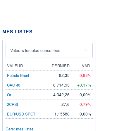
MES LISTES
Valeurs les plus consultées
VALEUR
DERNIER
VAR.
82,35
-0,88%
Pétrole Brent
8 714,93
+0,17%
CAC 40
4 342,26
0,00%
Or
27,6
-0,79%
2CRSI
1,15586
0,00%
EUR/USD SPOT
Gérer mes listes