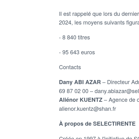
Il est rappelé que lors du dernie
2024, les moyens suivants figura
- 8 840 titres
- 95 643 euros
Contacts
– Directeur Adm
Dany ABI AZAR
69 87 02 00 – dany.abiazar@sel
– Agence de 
Aliénor KUENTZ
alienor.kuentz@shan.fr
À propos de SELECTIRENTE
Créée en 1997 à l'initiative de 