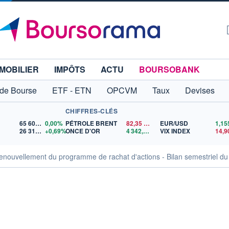
MOBILIER
IMPÔTS
ACTU
BOURSOBANK
 de Bourse
ETF - ETN
OPCVM
Taux
Devises
CHIFFRES-CLÉS
65 606,71
0,00%
PÉTROLE BRENT
82,35
$US
EUR/USD
26 319,45
+0,69%
ONCE D'OR
4 342,26
$US
VIX INDEX
14,9
uvellement du programme de rachat d'actions - Bilan semestriel du co