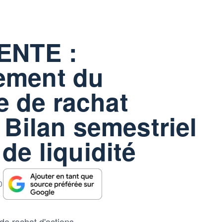
ENTE :
ement du
 de rachat
 Bilan semestriel
de liquidité
0
e rachat d'actions