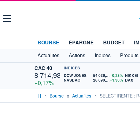
Menu
BOURSE
ÉPARGNE
BUDGET
IM
Actualités
Actions
Indices
Produits
CAC 40
INDICES
8 714,93
DOW JONES
54 036,93
+0,28%
NIKKEI
NASDAQ
26 690,62
+1,30%
DAX
+0,17%
Bourse
Actualités
SELECTIRENTE : Reno