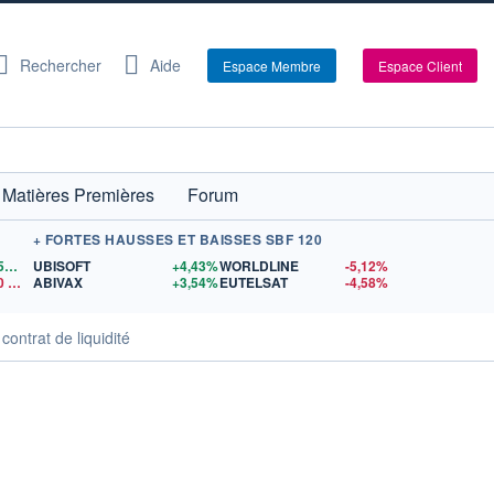
Rechercher
Aide
Espace Membre
Espace Client
Matières Premières
Forum
+ FORTES HAUSSES ET BAISSES SBF 120
1,1559
$US
UBISOFT
+4,43%
WORLDLINE
-5,12%
0
$US
ABIVAX
+3,54%
EUTELSAT
-4,58%
ntrat de liquidité