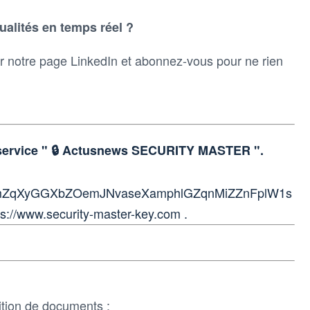
ualités en temps réel ?
 notre page LinkedIn et abonnez-vous pour ne rien
 service " 🔒 Actusnews SECURITY MASTER ".
mZqXyGGXbZOemJNvaseXamphlGZqnMiZZnFplW1s
ps://www.security-master-key.com .
tion de documents :