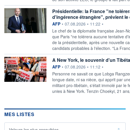
Présidentielle: la France "ne tolére
d'ingérence étrangère", prévient le 
information fournie par
AFP
•
07.08.2026
•
11:22
•
Le chef de la diplomatie française Jean-N
que Paris "ne tolérera aucune tentative d'
de la présidentielle, après une nouvelle c
candidats probables à l'élection. "La Franc
A New York, le souvenir d'un Tibétai
information fournie par
AFP
•
07.08.2026
•
11:12
•
Personne ne savait ce que Lobga Rangzen
longue date, ni sa nièce, qui apprit par u
militant pro-tibétain, s'était immolé par le
unies à New York. Tenzin Choekyi, 21 ans,
MES LISTES
Valeurs les plus consultées