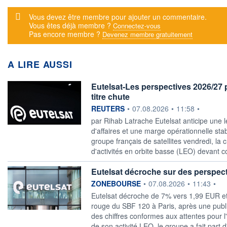
Message d'alerte
Vous devez être membre pour ajouter un commentaire.
Vous êtes déjà membre ?
Connectez-vous
Pas encore membre ?
Devenez membre gratuitement
A LIRE AUSSI
Eutelsat-Les perspectives 2026/27 p
titre chute
information fournie par
REUTERS
•
07.08.2026
•
11:58
•
par Rihab Latrache Eutelsat anticipe une l
d'affaires et une marge opérationnelle stab
groupe français de ​satellites vendredi, l
d'activités en orbite basse (LEO) devant c
Eutelsat décroche sur des perspec
information fournie par
ZONEBOURSE
•
07.08.2026
•
11:43
•
Eutelsat décroche de 7% vers 1,99 EUR et f
rouge du SBF 120 à Paris, après une publ
des chiffres conformes aux attentes pour l
de son activité LEO, le groupe a fait part d'