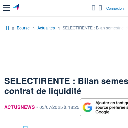
Menu
Connexion
Bourse
Actualités
SELECTIRENTE : Bilan semestriel du 
SELECTIRENTE : Bilan semest
contrat de liquidité
information fournie par
ACTUSNEWS
•
03/07/2025 à 18:25