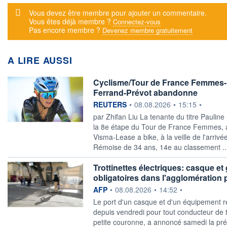
Message d'alerte
Vous devez être membre pour ajouter un commentaire.
Vous êtes déjà membre ?
Connectez-vous
Pas encore membre ?
Devenez membre gratuitement
A LIRE AUSSI
Cyclisme/Tour de France Femmes-La
Ferrand-Prévot abandonne
information fournie par
REUTERS
•
08.08.2026
•
15:15
•
par Zhifan Liu La tenante du titre Paulin
la 8e étape du Tour de France Femmes, 
Visma-Lease a bike, à la veille ​de l'arriv
Rémoise de 34 ans, 14e au classement .
Trottinettes électriques: casque et 
obligatoires dans l'agglomération 
information fournie par
AFP
•
08.08.2026
•
14:52
•
Le port d'un casque et d'un équipement rét
depuis vendredi pour tout conducteur de tr
petite couronne, a annoncé samedi la préf