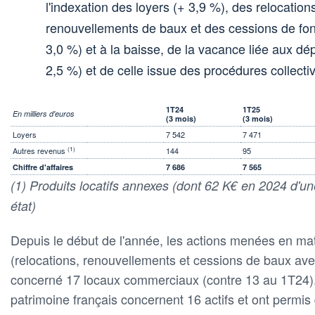
l'indexation des loyers (+ 3,9 %), des relocation
renouvellements de baux et des cessions de f
3,0 %) et à la baisse, de la vacance liée aux dép
2,5 %) et de celle issue des procédures collecti
1T24
1T25
En milliers d'euros
(3 mois)
(3 mois)
Loyers
7 542
7 471
(1)
Autres revenus
144
95
Chiffre d'affaires
7 686
7 565
(1) Produits locatifs annexes (dont 62 K€ en 2024 d'u
état)
Depuis le début de l'année, les actions menées en mat
(relocations, renouvellements et cessions de baux ave
concerné 17 locaux commerciaux (contre 13 au 1T24).
patrimoine français concernent 16 actifs et ont permi