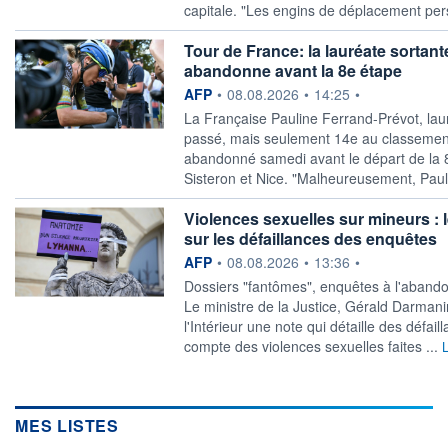
capitale. "Les engins de déplacement per
Tour de France: la lauréate sortan
abandonne avant la 8e étape
information fournie par
AFP
•
08.08.2026
•
14:25
•
La Française Pauline Ferrand-Prévot, lau
passé, mais seulement 14e au classement 
abandonné samedi avant le départ de la 8
Sisteron et Nice. "Malheureusement, Paul
Violences sexuelles sur mineurs :
sur les défaillances des enquêtes
information fournie par
AFP
•
08.08.2026
•
13:36
•
Dossiers "fantômes", enquêtes à l'abando
Le ministre de la Justice, Gérald Darman
l'Intérieur une note qui détaille des défai
compte des violences sexuelles faites ...
L
MES LISTES