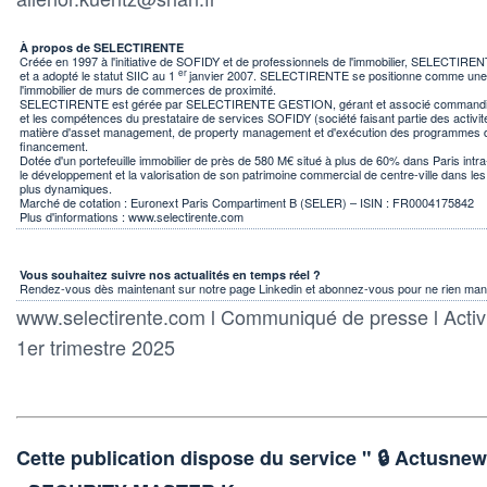
À propos de SELECTIRENTE
Créée en 1997 à l'initiative de SOFIDY et de professionnels de l'immobilier, SELECTIREN
er
et a adopté le statut SIIC au 1
janvier 2007. SELECTIRENTE se positionne comme une d
l'immobilier de murs de commerces de proximité.
SELECTIRENTE est gérée par SELECTIRENTE GESTION, gérant et associé commandité, q
et les compétences du prestataire de services SOFIDY (société faisant partie des activi
matière d'asset management, de property management et d'exécution des programmes d'i
financement.
Dotée d'un portefeuille immobilier de près de 580 M€ situé à plus de 60% dans Paris intra
le développement et la valorisation de son patrimoine commercial de centre-ville dans l
plus dynamiques.
Marché de cotation :
Euronext Paris Compartiment B (SELER) – ISIN : FR0004175842
Plus d'informations : www.selectirente.com
Vous souhaitez suivre nos actualités en temps réel ?
Rendez-vous dès maintenant sur notre page Linkedin et abonnez-vous pour ne rien man
www.selectirente.com l Communiqué de presse l Activité
1er trimestre 2025
Cette publication dispose du service " 🔒 Actus