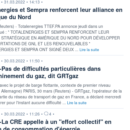
n fournie par
•
31.03.2022
•
14:13
•
nergies et Sempra renforcent leur alliance en
ue du Nord
Reuters) - Totalenergies TTEF.PA annonce jeudi dans un
ué : * TOTALENERGIES ET SEMPRA RENFORCENT LEUR
E STRATÉGIQUE EN AMÉRIQUE DU NORD POUR DÉVELOPPER
RTATIONS DE GNL ET LES RENOUVELABLES *
RGIES ET SEMPRA ONT SIGNÉ DEUX ...
Lire la suite
n fournie par
•
30.03.2022
•
11:50
•
Pas de difficultés particulières dans
minement du gaz, dit GRTgaz
 avec le projet de barge flottante, contexte de premier niveau
n Allemagne) PARIS, 30 mars (Reuters) - GRTgaz, l'opérateur de la
rtie du réseau de transport de gaz en France, a déclaré mercredi
er pour l'instant aucune difficulté ...
Lire la suite
n fournie par
•
30.03.2022
•
11:26
•
4
•
La CRE appelle à un "effort collectif" en
e de consommation d'énergie