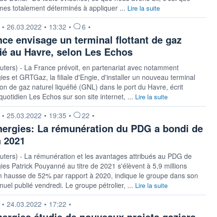
es totalement déterminés à appliquer ...
Lire la suite
n fournie par
•
26.03.2022
•
13:32
•
6
•
nce envisage un terminal flottant de gaz
fié au Havre, selon Les Echos
ters) - La France prévoit, en partenariat avec notamment
ies et GRTGaz, la filiale d'Engie, d'installer un nouveau terminal
ion de gaz naturel liquéfié (GNL) dans le port du Havre, écrit
quotidien Les Echos sur son site internet, ...
Lire la suite
n fournie par
•
25.03.2022
•
19:35
•
22
•
nergies: La rémunération du PDG a bondi de
 2021
ters) - La rémunération et les avantages attribués au PDG de
ies Patrick Pouyanné au titre de 2021 s'élèvent à 5,9 millions
n hausse de 52% par rapport à 2020, indique le groupe dans son
nuel publié vendredi. Le groupe pétrolier, ...
Lire la suite
n fournie par
•
24.03.2022
•
17:22
•
nergies étudie de nouveaux projets gaziers