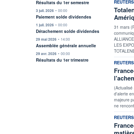
informatio
REUTERS
Résultats du 1er semestre
Totale
information fournie par
3 juil. 2026
•
00:00
Amériq
Paiement solde dividendes
information fournie par
1 juil. 2026
•
00:00
31 mars (
Détachement solde dividendes
communiq
ALLIANC
information fournie par
29 mai 2026
•
14:00
LES EXPO
Assemblée générale annuelle
TOTALENE
information fournie par
29 avr. 2026
•
00:00
Résultats du 1er trimestre
informatio
REUTERS
France-
l'ache
(Actualisé
d'alerte e
majeure pa
ne rencontr
informatio
REUTERS
France-
matièr