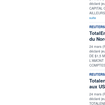
déclaré je
CAPITAL 
AILLEURS (
suite
informatio
REUTERS
TotalE
du Nor
24 mars (
déclaré je
DE $1,5
L'AMONT 
COMPTES 
informatio
REUTERS
Totale
aux U
24 mars (
déclaré je
TOTALEN