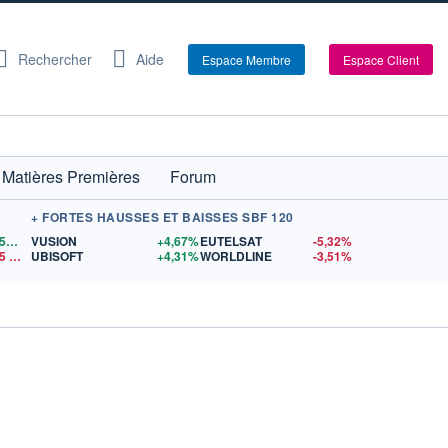
Rechercher
Aide
Espace Membre
Espace Client
Matières Premières
Forum
+ FORTES HAUSSES ET BAISSES SBF 120
1,1556
$US
VUSION
+4,67%
EUTELSAT
-5,32%
5
$US
UBISOFT
+4,31%
WORLDLINE
-3,51%