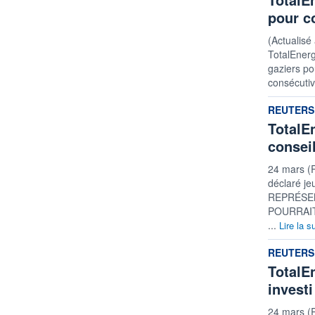
pour c
(Actualisé
TotalEnerg
gaziers po
consécutiv
informatio
REUTERS
TotalE
consei
24 mars (
déclaré je
REPRÉSE
POURRAIT 
...
Lire la s
informatio
REUTERS
TotalEn
invest
24 mars (