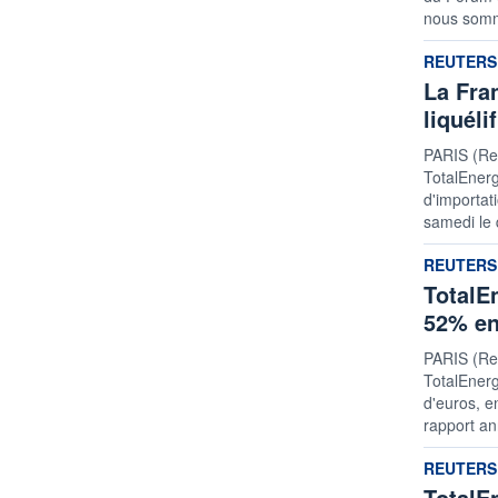
nous somm
informatio
REUTERS
La Fra
liquéli
PARIS (Reu
TotalEnerg
d'importat
samedi le 
informatio
REUTERS
TotalE
52% en
PARIS (Reu
TotalEnerg
d'euros, e
rapport an
informatio
REUTERS
TotalE