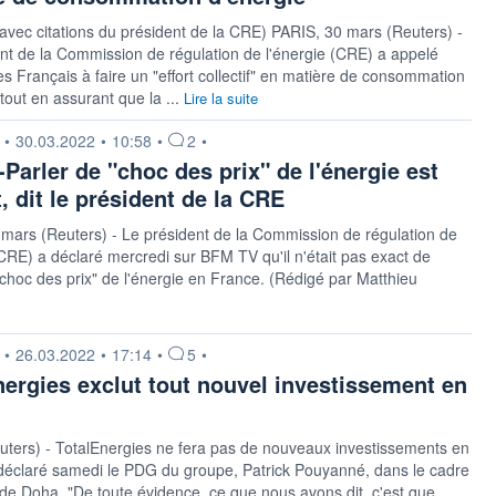
 avec citations du président de la CRE) PARIS, 30 mars (Reuters) -
nt de la Commission de régulation de l'énergie (CRE) a appelé
es Français à faire un "effort collectif" en matière de consommation
 tout en assurant que la ...
Lire la suite
n fournie par
•
30.03.2022
•
10:58
•
2
•
Parler de "choc des prix" de l'énergie est
, dit le président de la CRE
mars (Reuters) - Le président de la Commission de régulation de
(CRE) a déclaré mercredi sur BFM TV qu'il n'était pas exact de
"choc des prix" de l'énergie en France. (Rédigé par Matthieu
n fournie par
•
26.03.2022
•
17:14
•
5
•
nergies exclut tout nouvel investissement en
ters) - TotalEnergies ne fera pas de nouveaux investissements en
déclaré samedi le PDG du groupe, Patrick Pouyanné, dans le cadre
e Doha. "De toute évidence, ce que nous avons dit, c'est que