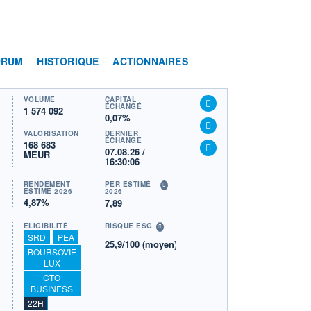
ORUM
HISTORIQUE
ACTIONNAIRES
VOLUME
CAPITAL
ÉCHANGÉ
1 574 092
0,07%
VALORISATION
DERNIER
ÉCHANGE
168 683
07.08.26 /
MEUR
16:30:06
RENDEMENT
PER ESTIMÉ
ESTIMÉ 2026
2026
4,87%
7,89
ÉLIGIBILITÉ
RISQUE ESG
SRD
PEA
25,9/100 (moyen)
BOURSOVIE
LUX
CTO
BUSINESS
22H