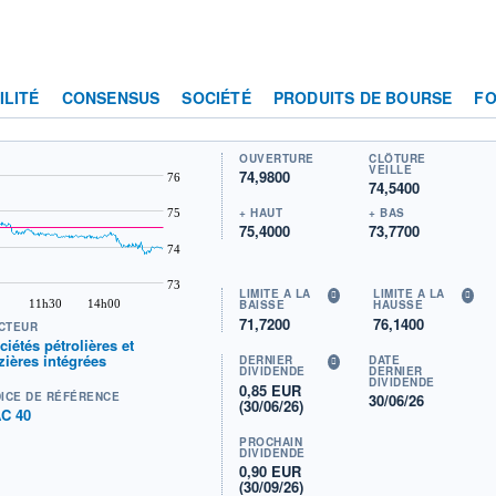
ILITÉ
CONSENSUS
SOCIÉTÉ
PRODUITS DE BOURSE
F
OUVERTURE
CLÔTURE
VEILLE
74,9800
76
74,5400
+ HAUT
+ BAS
75
75,4000
73,7700
74
73
LIMITE À LA
LIMITE À LA
11h30
14h00
BAISSE
HAUSSE
71,7200
76,1400
CTEUR
ciétés pétrolières et
zières intégrées
DERNIER
DATE
DIVIDENDE
DERNIER
DIVIDENDE
0,85 EUR
DICE DE RÉFÉRENCE
30/06/26
(30/06/26)
C 40
PROCHAIN
DIVIDENDE
0,90 EUR
(30/09/26)