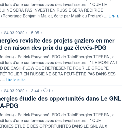
udi lors d’une conférence avec des investisseurs : * QUE LE
QUI NE SERA PAS INVESTI EN RUSSIE SERA REDIRIGÉ
Reportage Benjamin Mallet, édité par Matthieu Protard) ...
Lire la
n fournie par
•
24.03.2022
•
15:05
•
nergies revisite des projets gaziers en mer
d en raison des prix du gaz élevés-PDG
Reuters) - Patrick Pouyanné, PDG de TotalEnergies TTEF.PA , a
udi lors d’une conférence avec des investisseurs : * LE MONTANT
 MD DE CASH-FLOW QUE REPRÉSENTE POUR LE GROUPE
PÉTROLIER EN RUSSIE NE SERA PEUT-ÊTRE PAS DANS SES
...
Lire la suite
n fournie par
•
24.03.2022
•
13:44
•
1
•
nergies étudie des opportunités dans Le GNL
SA-PDG
Reuters) - Patrick Pouyanné, PDG de TotalEnergies TTEF.PA , a
udi lors d’une conférence avec des investisseurs : * QUE
ERGIES ÉTUDIE DES OPPORTUNITÉS DANS LE GNL AUX