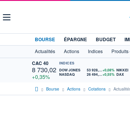
Menu
BOURSE
ÉPARGNE
BUDGET
IM
Actualités
Actions
Indices
Produits
CAC 40
INDICES
8 730,02
DOW JONES
53 928,14
+0,08%
NIKKEI
NASDAQ
26 494,30
+0,55%
DAX
+0,35%
Bourse
Actions
Cotations
Actuali