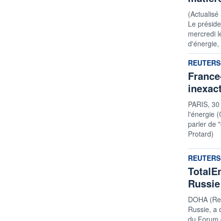
(Actualisé
Le préside
mercredi l
d'énergie,
informatio
REUTERS
France-
inexact
PARIS, 30 
l'énergie 
parler de 
Protard)
informatio
REUTERS
TotalE
Russie
DOHA (Reu
Russie, a 
du Forum d