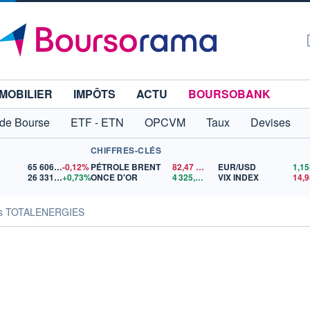
MOBILIER
IMPÔTS
ACTU
BOURSOBANK
 de Bourse
ETF - ETN
OPCVM
Taux
Devises
CHIFFRES-CLÉS
65 606,71
-0,12%
PÉTROLE BRENT
82,47
$US
EUR/USD
26 331,07
+0,73%
ONCE D'OR
4 325,02
$US
VIX INDEX
14,9
tés TOTALENERGIES