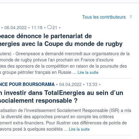
Tous les contributeurs
n fournie par
•
06.04.2022
•
11:18
•
21
•
eace dénonce le partenariat de
nergies avec la Coupe du monde de rugby
uters) - Greenpeace a demandé mercredi aux organisateurs de la
monde de rugby prévue l'an prochain en France d'exclure
ies des sponsors de la compétition en raison de la poursuite des
du groupe pétrolier français en Russie ...
Lire la suite
n fournie par
ANCE POUR BOURSORAMA
•
04.04.2022
•
13:33
•
n investir dans TotalEnergies au sein d’un
socialement responsable ?
tisation de l'Investissement Socialement Responsable (ISR) a mis
 la diversité des approches prenant en compte les critères
sement extra-financiers. Pour illustrer ces différences de points de
avons posé à quelques sociétés ...
Lire la suite