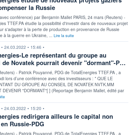
ompenser la Russie
 avec conférence) par Benjamin Mallet PARIS, 24 mars (Reuters) -
ies TTEF.PA étudie la possibilité d'investir dans de nouveaux projet
ur s'adapter à la perte de production en provenance de Russie
e à la guerre en Ukraine, ...
Lire la suite
n fournie par
•
24.03.2022
•
15:46
•
nergies-Le représentant du groupe au
l de Novatek pourrait devenir "dormant"-P…
Reuters) - Patrick Pouyanné, PDG de TotalEnergies TTEF.PA , a
udi lors d’une conférence avec des investisseurs : * QUE LE
NTANT DU GROUPE AU CONSEIL DE NOVATEK NVTK.MM
DEVENIR "DORMANT"[ ] (Reportage Benjamin Mallet, édité par
uite
n fournie par
•
24.03.2022
•
15:20
•
ergies redirigera ailleurs le capital non
i en Russie-PDG
Reuters) - Patrick Pouyanné, PDG de TotalEnergies TTEF.PA , a