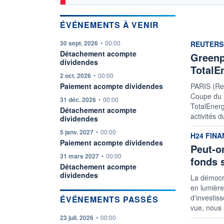
ÉVÉNEMENTS À VENIR
information fournie par
30 sept. 2026
•
00:00
informatio
REUTERS
Détachement acompte
Greenp
dividendes
TotalE
information fournie par
2 oct. 2026
•
00:00
Paiement acompte dividendes
PARIS (Re
Coupe du 
information fournie par
31 déc. 2026
•
00:00
TotalEnerg
Détachement acompte
activités 
dividendes
information fournie par
5 janv. 2027
•
00:00
informatio
H24 FIN
Paiement acompte dividendes
Peut-o
information fournie par
31 mars 2027
•
00:00
fonds 
Détachement acompte
dividendes
La démocra
en lumière
d'investis
ÉVÉNEMENTS PASSÉS
vue, nous 
information fournie par
23 juil. 2026
•
00:00