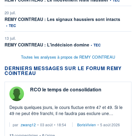
20 juil.
informati
REMY COINTREAU : Les signaux haussiers sont intacts
•
TEC
13 juil.
information fournie par
REMY COINTREAU : L'indécision domine
•
TEC
Toutes les analyses à propos de REMY COINTREAU
DERNIERS MESSAGES SUR LE FORUM REMY
COINTREAU
RCO le temps de consolidation
Depuis quelques jours, le cours fluctue entre 47 et 49. Si le
49 ne peut être franchi, il ne faudra pas exclure une
consolidation vers le bas. Quels sont vos avis ?
par
zwang12
•
03 août
•
18:54
BorisVivien
•
5 août 2026
13
commentaires
•
0
j'aime