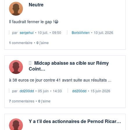
Neutre
Il faudrait fermer le gap !😀
par
sergehui
•
10 juil.
•
09:50
BorisVivien
•
10 juil. 2026
1
commentaire
•
0
j'aime
Midcap abaisse sa cible sur Rémy
Coint…
à 38 euros ce jour contre 41 avant suite aux résultats ...
par
dd200dd
•
05 juin
•
14:33
dd200dd
•
15 juin 2026
7
commentaires
•
0
j'aime
Y a t’il des actionnaires de Pernod Ricar…