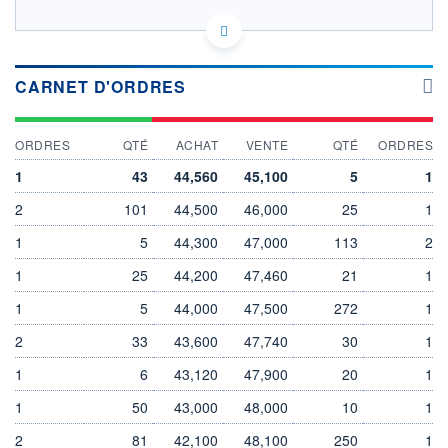
FR0000130395 RCO
HISTORIQUE
EURONEXT PARIS DONNÉES TEMPS RÉEL
Politique d'exécution
ACTIONNAIRES
Cotation sur les autres places
CARNET D'ORDRES
47
ORDRES
QTÉ
ACHAT
VENTE
QTÉ
ORDRES
46
1
43
44,560
45,100
5
1
45
2
101
44,500
46,000
25
1
44
1
5
44,300
47,000
113
2
11h51
14h42
17h33
1
25
44,200
47,460
21
1
SECTEUR
INDICE DE RÉFÉRENCE
Distillateurs et viticulteurs
SBF 120
1
5
44,000
47,500
272
1
OUVERTURE
CLÔTURE VEILLE
2
33
43,600
47,740
30
1
46,060
46,200
+ HAUT
+ BAS
1
6
43,120
47,900
20
1
46,200
44,880
1
50
43,000
48,000
10
1
VOLUME
CAPITAL ÉCHANGÉ
69 793
0,13%
2
81
42,100
48,100
250
1