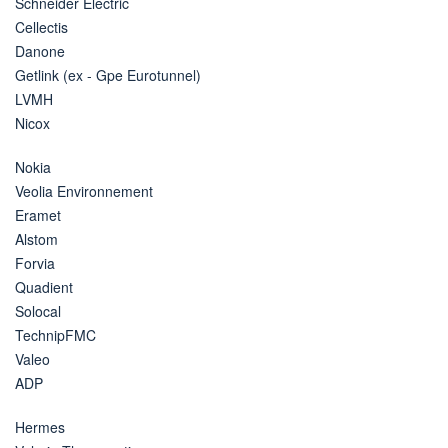
Schneider Electric
Cellectis
Danone
Getlink (ex - Gpe Eurotunnel)
LVMH
Nicox
Nokia
Veolia Environnement
Eramet
Alstom
Forvia
Quadient
Solocal
TechnipFMC
Valeo
ADP
Hermes