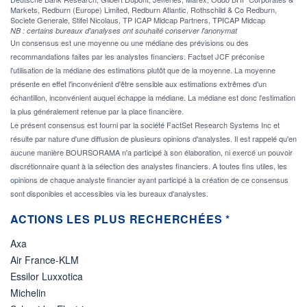
Markets, Redburn (Europe) Limited, Redburn Atlantic, Rothschild & Co Redburn,
Societe Generale, Stifel Nicolaus, TP ICAP Midcap Partners, TPICAP Midcap
NB : certains bureaux d'analyses ont souhaité conserver l'anonymat
Un consensus est une moyenne ou une médiane des prévisions ou des
recommandations faites par les analystes financiers. Factset JCF préconise
l'utilisation de la médiane des estimations plutôt que de la moyenne. La moyenne
présente en effet l'inconvénient d'être sensible aux estimations extrêmes d'un
échantillon, inconvénient auquel échappe la médiane. La médiane est donc l'estimation
la plus généralement retenue par la place financière.
Le présent consensus est fourni par la société FactSet Research Systems Inc et
résulte par nature d'une diffusion de plusieurs opinions d'analystes. Il est rappelé qu'en
aucune manière BOURSORAMA n'a participé à son élaboration, ni exercé un pouvoir
discrétionnaire quant à la sélection des analystes financiers. A toutes fins utiles, les
opinions de chaque analyste financier ayant participé à la création de ce consensus
sont disponibles et accessibles via les bureaux d'analystes.
ACTIONS LES PLUS RECHERCHÉES *
Axa
Air France-KLM
Essilor Luxxotica
Michelin