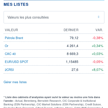
MES LISTES
Valeurs les plus consultées
VALEUR
DERNIER
VAR.
79,12
-0,38%
Pétrole Brent
4 261,4
+0,34%
Or
8 669,3
+0,03%
CAC 40
1,15485
-0,05%
EUR/USD SPOT
27,6
+8,07%
2CRSI
Gérer mes listes
* Liste des cabinets d'analystes ayant suivi la valeur au moins une fois dans
Actual, Berenberg, Bernstein Research, CIC Corporate & Institutional
l'année :
Banking (ESN Partnership), CIC Market Solutions (ESN Partnership), Credit Suisse,
Deutsche Bank Research, Gilbert Dupont, Jefferies, Marex, Oddo BHF Corporates &