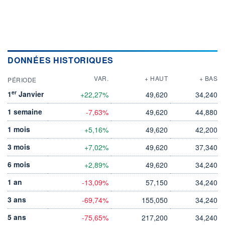
DONNÉES HISTORIQUES
VAR.
+ HAUT
+ BAS
PÉRIODE
er
1
Janvier
+22,27%
49,620
34,240
1 semaine
-7,63%
49,620
44,880
1 mois
+5,16%
49,620
42,200
3 mois
+7,02%
49,620
37,340
6 mois
+2,89%
49,620
34,240
1 an
-13,09%
57,150
34,240
3 ans
-69,74%
155,050
34,240
5 ans
-75,65%
217,200
34,240