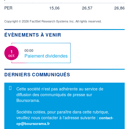
PER
15,06
26,57
26,86
Copyright © 2026 FactSet Research Systems Inc. All rights reserved.
ÉVÈNEMENTS À VENIR
00:00
1
Paiement dividendes
OCT.
DERNIERS COMMUNIQUÉS
Message d'information
Cette société n'est pas adhérente au service de
diffusion des communiqués de presse sur
Boursorama.
Sociétés cotées, pour paraître dans cette rubrique,
veuillez nous contacter à l'adresse suivante :
contact-
cp@boursorama.fr