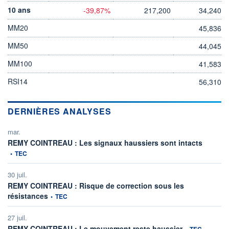
10 ans
-39,87%
217,200
34,240
MM20
45,836
MM50
44,045
MM100
41,583
RSI14
56,310
DERNIÈRES ANALYSES
mar.
informati
REMY COINTREAU : Les signaux haussiers sont intacts
•
TEC
30 juil.
REMY COINTREAU : Risque de correction sous les
information fournie par
résistances
•
TEC
27 juil.
information fourn
REMY COINTREAU : Le mouvement reste haussier
•
TEC