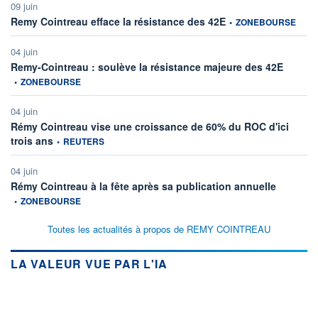
09 juin
information fournie par
Remy Cointreau efface la résistance des 42E
•
ZONEBOURSE
04 juin
informati
Remy-Cointreau : soulève la résistance majeure des 42E
•
ZONEBOURSE
04 juin
Rémy Cointreau vise une croissance de 60% du ROC d'ici
information fournie par
trois ans
•
REUTERS
04 juin
information
Rémy Cointreau à la fête après sa publication annuelle
•
ZONEBOURSE
Toutes les actualités à propos de REMY COINTREAU
LA VALEUR VUE PAR L'IA