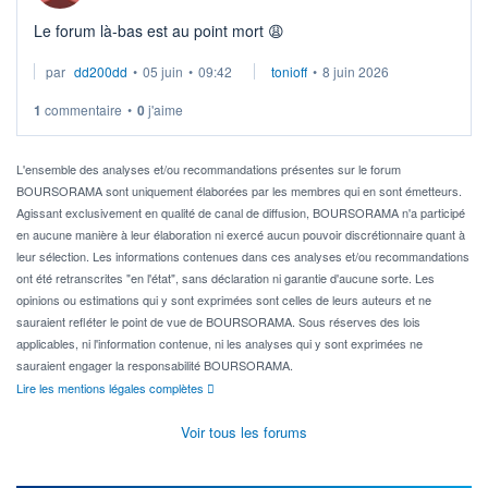
Le forum là-bas est au point mort 😩
par
dd200dd
•
05 juin
•
09:42
tonioff
•
8 juin 2026
1
commentaire
•
0
j'aime
L'ensemble des analyses et/ou recommandations présentes sur le forum
BOURSORAMA sont uniquement élaborées par les membres qui en sont émetteurs.
Agissant exclusivement en qualité de canal de diffusion, BOURSORAMA n'a participé
en aucune manière à leur élaboration ni exercé aucun pouvoir discrétionnaire quant à
leur sélection. Les informations contenues dans ces analyses et/ou recommandations
ont été retranscrites "en l'état", sans déclaration ni garantie d'aucune sorte. Les
opinions ou estimations qui y sont exprimées sont celles de leurs auteurs et ne
sauraient refléter le point de vue de BOURSORAMA. Sous réserves des lois
applicables, ni l'information contenue, ni les analyses qui y sont exprimées ne
sauraient engager la responsabilité BOURSORAMA.
Lire les mentions légales complètes
Voir tous les forums