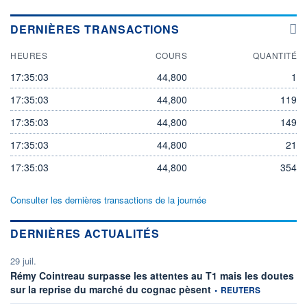
DERNIÈRES TRANSACTIONS
HEURES
COURS
QUANTITÉ
17:35:03
44,800
1
17:35:03
44,800
119
17:35:03
44,800
149
17:35:03
44,800
21
17:35:03
44,800
354
Consulter les dernières transactions de la journée
DERNIÈRES ACTUALITÉS
29 juil.
Rémy Cointreau surpasse les attentes au T1 mais les doutes
information fournie par
sur la reprise du marché du cognac pèsent
•
REUTERS