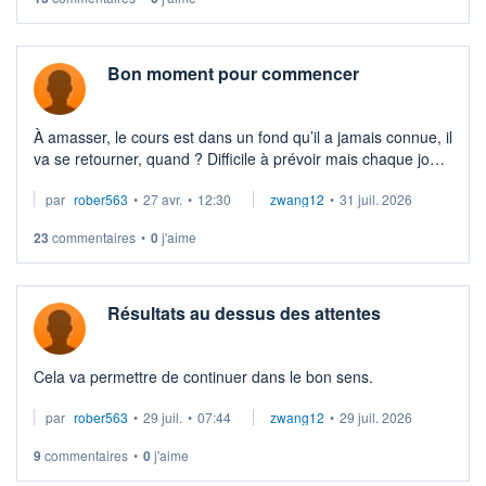
Bon moment pour commencer
À amasser, le cours est dans un fond qu’il a jamais connue, il
va se retourner, quand ? Difficile à prévoir mais chaque jour
qui passe nous en rapproche, car c’est sur qu’il se
par
rober563
•
27 avr.
•
12:30
zwang12
•
31 juil. 2026
retournera. D ...
23
commentaires
•
0
j'aime
Résultats au dessus des attentes
Cela va permettre de continuer dans le bon sens.
par
rober563
•
29 juil.
•
07:44
zwang12
•
29 juil. 2026
9
commentaires
•
0
j'aime