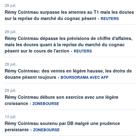
29 juil.
Rémy Cointreau surpasse les attentes au T1 mais les doutes
information fournie par
sur la reprise du marché du cognac pèsent
•
REUTERS
29 juil.
Rémy Cointreau dépasse les prévisions de chiffre d'affaires,
mais les doutes quant à la reprise du marché du cognac
information fournie par
pèsent sur le cours de l'action
•
REUTERS
29 juil.
Rémy Cointreau: des ventes en légère hausse, les droits de
information fournie par
douane pèsent toujours
•
BOURSORAMA AVEC AFP
29 juil.
Rémy Cointreau débute son exercice avec une légère
information fournie par
croissance
•
ZONEBOURSE
13 juil.
Rémy Cointreau soutenu par DB malgré une prudence
information fournie par
persistante
•
ZONEBOURSE