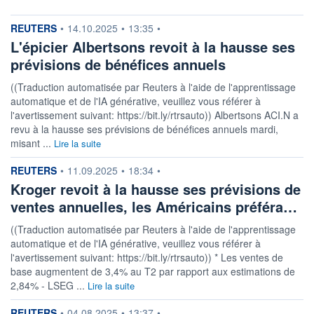
information fournie par
REUTERS
•
14.10.2025
•
13:35
•
L'épicier Albertsons revoit à la hausse ses
prévisions de bénéfices annuels
((Traduction automatisée par Reuters à l'aide de l'apprentissage
automatique et de l'IA générative, veuillez vous référer à
l'avertissement suivant: https://bit.ly/rtrsauto)) Albertsons ACI.N a
revu à la hausse ses prévisions de bénéfices annuels mardi,
misant ...
Lire la suite
information fournie par
REUTERS
•
11.09.2025
•
18:34
•
Kroger revoit à la hausse ses prévisions de
ventes annuelles, les Américains préféra…
((Traduction automatisée par Reuters à l'aide de l'apprentissage
automatique et de l'IA générative, veuillez vous référer à
l'avertissement suivant: https://bit.ly/rtrsauto)) * Les ventes de
base augmentent de 3,4% au T2 par rapport aux estimations de
2,84% - LSEG ...
Lire la suite
information fournie par
REUTERS
•
04.08.2025
•
13:37
•