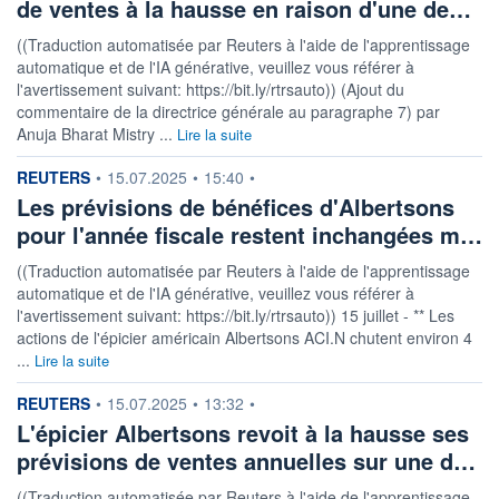
de ventes à la hausse en raison d'une de…
((Traduction automatisée par Reuters à l'aide de l'apprentissage
automatique et de l'IA générative, veuillez vous référer à
l'avertissement suivant: https://bit.ly/rtrsauto)) (Ajout du
commentaire de la directrice générale au paragraphe 7) par
Anuja Bharat Mistry ...
Lire la suite
information fournie par
REUTERS
•
15.07.2025
•
15:40
•
Les prévisions de bénéfices d'Albertsons
pour l'année fiscale restent inchangées m…
((Traduction automatisée par Reuters à l'aide de l'apprentissage
automatique et de l'IA générative, veuillez vous référer à
l'avertissement suivant: https://bit.ly/rtrsauto)) 15 juillet - ** Les
actions de l'épicier américain Albertsons ACI.N chutent environ 4
...
Lire la suite
information fournie par
REUTERS
•
15.07.2025
•
13:32
•
L'épicier Albertsons revoit à la hausse ses
prévisions de ventes annuelles sur une d…
((Traduction automatisée par Reuters à l'aide de l'apprentissage