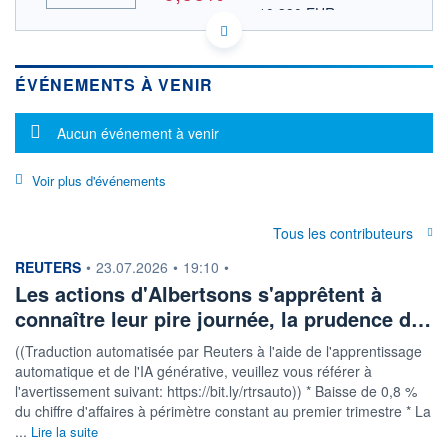
10,390 EUR
VALEUR INDICATIVE
US0130911037 ACI
DONNÉES TEMPS DIFFÉRÉ
ÉVÉNEMENTS À VENIR
Politique d'exécution
Cotation sur les autres places
Message d'information
Aucun événement à venir
12,2
Voir plus d'événements
12,0
Tous les contributeurs
11,8
17h40
19h50
information fournie par
REUTERS
•
23.07.2026
•
19:10
•
Les actions d'Albertsons s'apprêtent à
OUVERTURE
CLÔTURE VEILLE
12,068
12,090
connaître leur pire journée, la prudence d…
+ HAUT
+ BAS
12,195
11,860
((Traduction automatisée par Reuters à l'aide de l'apprentissage
automatique et de l'IA générative, veuillez vous référer à
VOLUME
CAPITAL ÉCHANGÉ
l'avertissement suivant: https://bit.ly/rtrsauto)) * Baisse de 0,8 %
2 714 003
0,56%
du chiffre d'affaires à périmètre constant au premier trimestre * La
VALORISATION
CAPI.
...
Lire la suite
BOURSIÈRE
5 829 MUSD