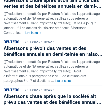
ventes et des bénéfices annuels en demi-…
((Traduction automatisée par Reuters à l'aide de l'apprentissage
automatique et de l'IA générative, veuillez vous référer à
l'avertissement suivant: https://bit.ly/rtrsauto)) (Mises à jour) 7
janvier - ** Les actions de l'épicier américain Albertsons
Companies ...
Lire la suite
information fournie par
REUTERS
•
07.01.2026
•
15:52
•
Albertsons prévoit des ventes et des
bénéfices annuels en demi-teinte en raiso…
((Traduction automatisée par Reuters à l'aide de l'apprentissage
automatique et de l'IA générative, veuillez vous référer à
l'avertissement suivant: https://bit.ly/rtrsauto)) (Ajout
d'informations aux paragraphes 2 et 3, de citations aux
paragraphes 6 et 7 et d'actions ...
Lire la suite
information fournie par
REUTERS
•
07.01.2026
•
15:46
•
Albertsons chute après que la société ait
prévu des ventes et des bénéfices annuel…