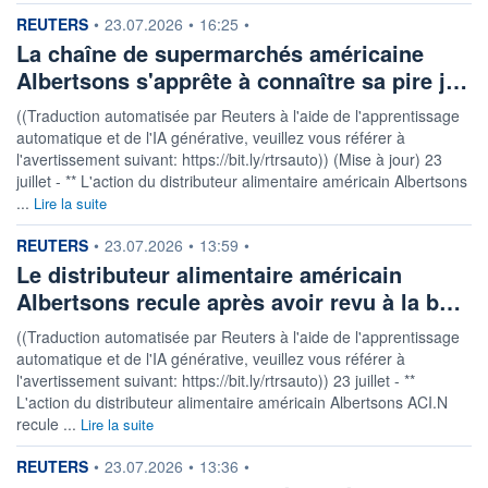
5 842 MUSD
information fournie par
REUTERS
•
23.07.2026
•
16:25
•
LIMITE À LA
LIMITE À LA
La chaîne de supermarchés américaine
BAISSE
HAUSSE
0,000
0,000
Albertsons s'apprête à connaître sa pire j…
RENDEMENT
PER ESTIMÉ
((Traduction automatisée par Reuters à l'aide de l'apprentissage
ESTIMÉ 2026
2026
5,18%
5,31
automatique et de l'IA générative, veuillez vous référer à
l'avertissement suivant: https://bit.ly/rtrsauto)) (Mise à jour) 23
DERNIER
juillet - ** L'action du distributeur alimentaire américain Albertsons
ÉCHANGE
07.08.26 / 22:00:00
...
Lire la suite
ÉLIGIBILITÉ
RISQUE ESG
information fournie par
REUTERS
•
23.07.2026
•
13:59
•
BOURSOVIE LUX
30,8/100 (Élevé)
Le distributeur alimentaire américain
Albertsons recule après avoir revu à la b…
+ PORTEFEUILLE
+ LISTE
((Traduction automatisée par Reuters à l'aide de l'apprentissage
automatique et de l'IA générative, veuillez vous référer à
l'avertissement suivant: https://bit.ly/rtrsauto)) 23 juillet - **
L'action du distributeur alimentaire américain Albertsons ACI.N
recule ...
Lire la suite
information fournie par
REUTERS
•
23.07.2026
•
13:36
•