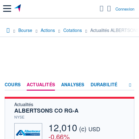
Menu
Connexion
Bourse
Actions
Cotations
Actualités ALBERTSON
COURS
ACTUALITÉS
ANALYSES
DURABILITÉ
Actualités
CONSENSUS
ALBERTSONS CO RG-A
SOCIÉTÉ
NYSE
12,010
(c)
HISTORIQUE
USD
-0,66%
ACTIONNAIRES