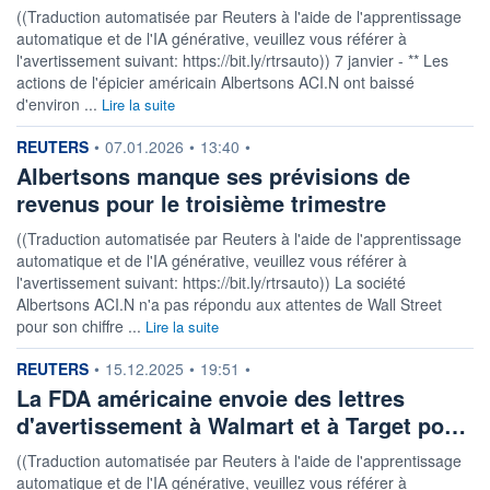
((Traduction automatisée par Reuters à l'aide de l'apprentissage
automatique et de l'IA générative, veuillez vous référer à
l'avertissement suivant: https://bit.ly/rtrsauto)) 7 janvier - ** Les
actions de l'épicier américain Albertsons ACI.N ont baissé
d'environ ...
Lire la suite
information fournie par
REUTERS
•
07.01.2026
•
13:40
•
Albertsons manque ses prévisions de
revenus pour le troisième trimestre
((Traduction automatisée par Reuters à l'aide de l'apprentissage
automatique et de l'IA générative, veuillez vous référer à
l'avertissement suivant: https://bit.ly/rtrsauto)) La société
Albertsons ACI.N n'a pas répondu aux attentes de Wall Street
pour son chiffre ...
Lire la suite
information fournie par
REUTERS
•
15.12.2025
•
19:51
•
La FDA américaine envoie des lettres
d'avertissement à Walmart et à Target po…
((Traduction automatisée par Reuters à l'aide de l'apprentissage
automatique et de l'IA générative, veuillez vous référer à