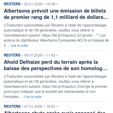
information fournie par
REUTERS
•
22.01.2026
•
16:38
•
Albertsons prévoit une émission de billets
de premier rang de 1,1 milliard de dollars…
((Traduction automatisée par Reuters à l'aide de l'apprentissage
automatique et de l'IA générative, veuillez vous référer à
l'avertissement suivant: https://bit.ly/rtrsauto)) 22 janvier - ** Les
actions du distributeur Albertsons Companies ACI.N ont baissé de
2 ...
Lire la suite
information fournie par
REUTERS
•
08.01.2026
•
11:43
•
Ahold Delhaize perd du terrain après la
baisse des perspectives de son homolog…
((Traduction automatisée par Reuters à l'aide de l'apprentissage
automatique et de l'IA générative, veuillez vous référer à
l'avertissement suivant: https://bit.ly/rtrsauto)) (Corrige le premier
point pour indiquer que la société est néerlandaise et non
française, ...
Lire la suite
information fournie par
REUTERS
•
07.01.2026
•
16:53
•
Albertsons chute après avoir annoncé des