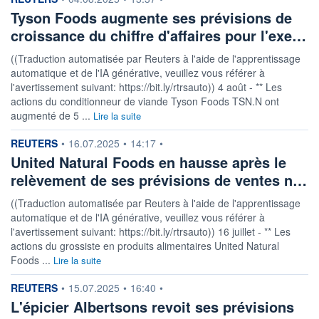
Tyson Foods augmente ses prévisions de
croissance du chiffre d'affaires pour l'exe…
((Traduction automatisée par Reuters à l'aide de l'apprentissage
automatique et de l'IA générative, veuillez vous référer à
l'avertissement suivant: https://bit.ly/rtrsauto)) 4 août - ** Les
actions du conditionneur de viande Tyson Foods TSN.N ont
augmenté de 5 ...
Lire la suite
information fournie par
REUTERS
•
16.07.2025
•
14:17
•
United Natural Foods en hausse après le
relèvement de ses prévisions de ventes n…
((Traduction automatisée par Reuters à l'aide de l'apprentissage
automatique et de l'IA générative, veuillez vous référer à
l'avertissement suivant: https://bit.ly/rtrsauto)) 16 juillet - ** Les
actions du grossiste en produits alimentaires United Natural
Foods ...
Lire la suite
information fournie par
REUTERS
•
15.07.2025
•
16:40
•
L'épicier Albertsons revoit ses prévisions