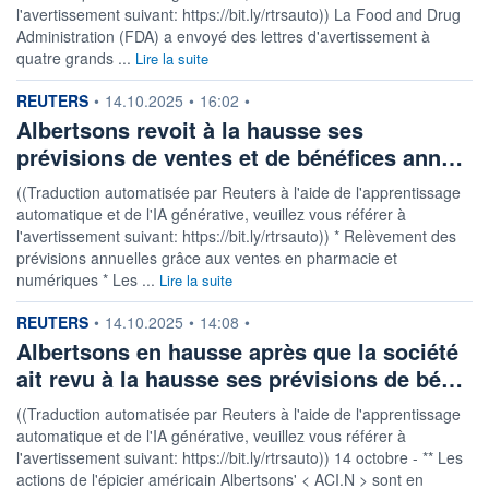
l'avertissement suivant: https://bit.ly/rtrsauto)) La Food and Drug
Administration (FDA) a envoyé des lettres d'avertissement à
quatre grands ...
Lire la suite
information fournie par
REUTERS
•
14.10.2025
•
16:02
•
Albertsons revoit à la hausse ses
prévisions de ventes et de bénéfices ann…
((Traduction automatisée par Reuters à l'aide de l'apprentissage
automatique et de l'IA générative, veuillez vous référer à
l'avertissement suivant: https://bit.ly/rtrsauto)) * Relèvement des
prévisions annuelles grâce aux ventes en pharmacie et
numériques * Les ...
Lire la suite
information fournie par
REUTERS
•
14.10.2025
•
14:08
•
Albertsons en hausse après que la société
ait revu à la hausse ses prévisions de bé…
((Traduction automatisée par Reuters à l'aide de l'apprentissage
automatique et de l'IA générative, veuillez vous référer à
l'avertissement suivant: https://bit.ly/rtrsauto)) 14 octobre - ** Les
actions de l'épicier américain Albertsons' < ACI.N > sont en