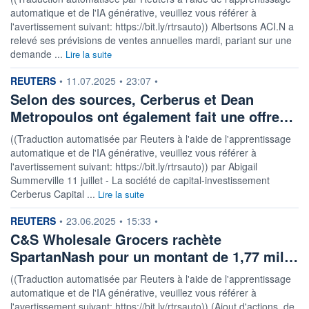
automatique et de l'IA générative, veuillez vous référer à
l'avertissement suivant: https://bit.ly/rtrsauto)) Albertsons ACI.N a
relevé ses prévisions de ventes annuelles mardi, pariant sur une
demande ...
Lire la suite
information fournie par
REUTERS
•
11.07.2025
•
23:07
•
Selon des sources, Cerberus et Dean
Metropoulos ont également fait une offre…
((Traduction automatisée par Reuters à l'aide de l'apprentissage
automatique et de l'IA générative, veuillez vous référer à
l'avertissement suivant: https://bit.ly/rtrsauto)) par Abigail
Summerville 11 juillet - La société de capital-investissement
Cerberus Capital ...
Lire la suite
information fournie par
REUTERS
•
23.06.2025
•
15:33
•
C&S Wholesale Grocers rachète
SpartanNash pour un montant de 1,77 mil…
((Traduction automatisée par Reuters à l'aide de l'apprentissage
automatique et de l'IA générative, veuillez vous référer à
l'avertissement suivant: https://bit.ly/rtrsauto)) (Ajout d'actions, de