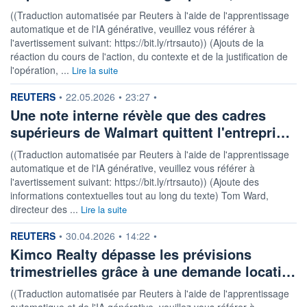
((Traduction automatisée par Reuters à l'aide de l'apprentissage
automatique et de l'IA générative, veuillez vous référer à
l'avertissement suivant: https://bit.ly/rtrsauto)) (Ajouts de la
réaction du cours de l'action, du contexte et de la justification de
l'opération, ...
Lire la suite
information fournie par
REUTERS
•
22.05.2026
•
23:27
•
Une note interne révèle que des cadres
supérieurs de Walmart quittent l'entrepri…
((Traduction automatisée par Reuters à l'aide de l'apprentissage
automatique et de l'IA générative, veuillez vous référer à
l'avertissement suivant: https://bit.ly/rtrsauto)) (Ajoute des
informations contextuelles tout au long du texte) Tom Ward,
directeur des ...
Lire la suite
information fournie par
REUTERS
•
30.04.2026
•
14:22
•
Kimco Realty dépasse les prévisions
trimestrielles grâce à une demande locati…
((Traduction automatisée par Reuters à l'aide de l'apprentissage
automatique et de l'IA générative, veuillez vous référer à