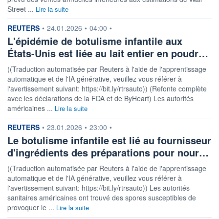
Street ...
Lire la suite
information fournie par
REUTERS
•
24.01.2026
•
04:00
•
L'épidémie de botulisme infantile aux
États-Unis est liée au lait entier en poudr…
((Traduction automatisée par Reuters à l'aide de l'apprentissage
automatique et de l'IA générative, veuillez vous référer à
l'avertissement suivant: https://bit.ly/rtrsauto)) (Refonte complète
avec les déclarations de la FDA et de ByHeart) Les autorités
américaines ...
Lire la suite
information fournie par
REUTERS
•
23.01.2026
•
23:00
•
Le botulisme infantile est lié au fournisseur
d'ingrédients des préparations pour nour…
((Traduction automatisée par Reuters à l'aide de l'apprentissage
automatique et de l'IA générative, veuillez vous référer à
l'avertissement suivant: https://bit.ly/rtrsauto)) Les autorités
sanitaires américaines ont trouvé des spores susceptibles de
provoquer le ...
Lire la suite