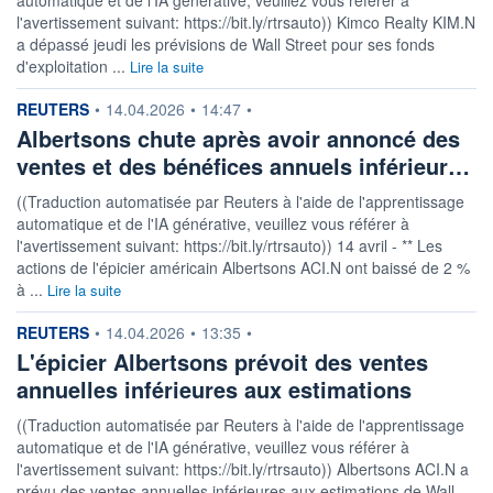
l'avertissement suivant: https://bit.ly/rtrsauto)) Kimco Realty KIM.N
a dépassé jeudi les prévisions de Wall Street pour ses fonds
d'exploitation ...
Lire la suite
information fournie par
REUTERS
•
14.04.2026
•
14:47
•
Albertsons chute après avoir annoncé des
ventes et des bénéfices annuels inférieur…
((Traduction automatisée par Reuters à l'aide de l'apprentissage
automatique et de l'IA générative, veuillez vous référer à
l'avertissement suivant: https://bit.ly/rtrsauto)) 14 avril - ** Les
actions de l'épicier américain Albertsons ACI.N ont baissé de 2 %
à ...
Lire la suite
information fournie par
REUTERS
•
14.04.2026
•
13:35
•
L'épicier Albertsons prévoit des ventes
annuelles inférieures aux estimations
((Traduction automatisée par Reuters à l'aide de l'apprentissage
automatique et de l'IA générative, veuillez vous référer à
l'avertissement suivant: https://bit.ly/rtrsauto)) Albertsons ACI.N a
prévu des ventes annuelles inférieures aux estimations de Wall