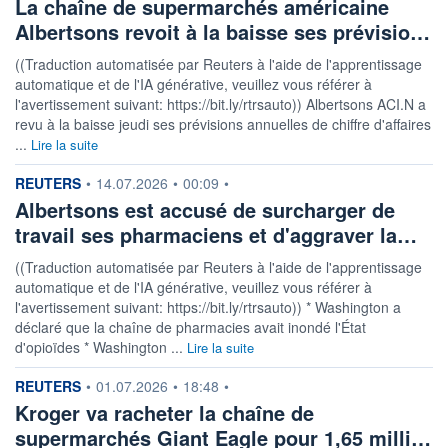
La chaîne de supermarchés américaine
Albertsons revoit à la baisse ses prévisio…
((Traduction automatisée par Reuters à l'aide de l'apprentissage
automatique et de l'IA générative, veuillez vous référer à
l'avertissement suivant: https://bit.ly/rtrsauto)) Albertsons ACI.N a
revu à la baisse jeudi ses prévisions annuelles de chiffre d'affaires
...
Lire la suite
information fournie par
REUTERS
•
14.07.2026
•
00:09
•
Albertsons est accusé de surcharger de
travail ses pharmaciens et d'aggraver la…
((Traduction automatisée par Reuters à l'aide de l'apprentissage
automatique et de l'IA générative, veuillez vous référer à
l'avertissement suivant: https://bit.ly/rtrsauto)) * Washington a
déclaré que la chaîne de pharmacies avait inondé l'État
d'opioïdes * Washington ...
Lire la suite
information fournie par
REUTERS
•
01.07.2026
•
18:48
•
Kroger va racheter la chaîne de
supermarchés Giant Eagle pour 1,65 milli…