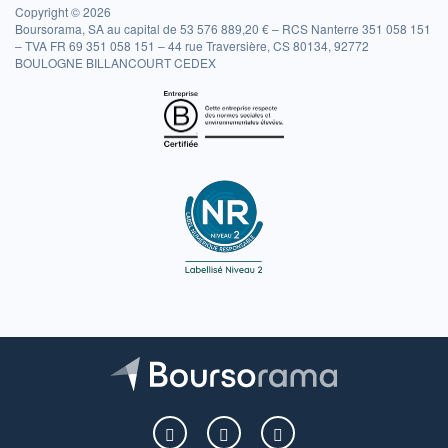
Copyright © 2026
Boursorama, SA au capital de 53 576 889,20 € – RCS Nanterre 351 058 151
– TVA FR 69 351 058 151 – 44 rue Traversière, CS 80134, 92772
BOULOGNE BILLANCOURT CEDEX
Boursorama sur Facebook
Boursorama sur X
Boursorama sur Youtu