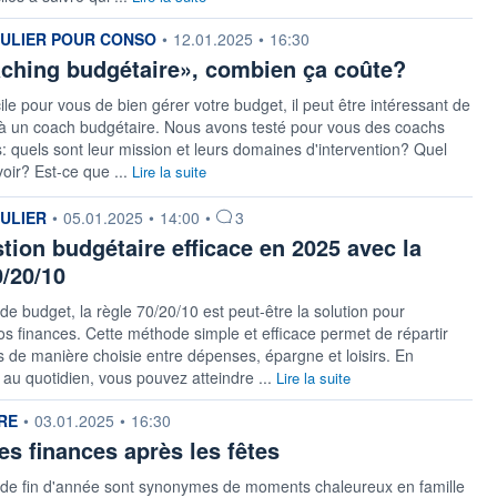
 fournie par
CULIER POUR CONSO
•
12.01.2025
•
16:30
ching budgétaire», combien ça coûte?
ficile pour vous de bien gérer votre budget, il peut être intéressant de
 à un coach budgétaire. Nous avons testé pour vous des coachs
: quels sont leur mission et leurs domaines d'intervention? Quel
oir? Est-ce que ...
Lire la suite
 fournie par
CULIER
•
05.01.2025
•
14:00
•
3
tion budgétaire efficace en 2025 avec la
0/20/10
de budget, la règle 70/20/10 est peut-être la solution pour
vos finances. Cette méthode simple et efficace permet de répartir
 de manière choisie entre dépenses, épargne et loisirs. En
t au quotidien, vous pouvez atteindre ...
Lire la suite
 fournie par
RE
•
03.01.2025
•
16:30
es finances après les fêtes
s de fin d'année sont synonymes de moments chaleureux en famille