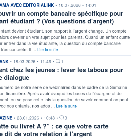
 fournie par
MA AVEC EDITORIALINK
•
10.07.2026
•
14:01
 ouvrir un compte bancaire spécifique pour
ant étudiant ? (Vos questions d’argent)
fant devient étudiant, son rapport à l’argent change. Un compte
alors devenir un vrai sujet pour les parents. Quand un enfant quitte
ur entrer dans la vie étudiante, la question du compte bancaire
 très concrète. Il ...
Lire la suite
 fournie par
ANK
•
18.03.2026
•
11:46
•
1
ent chez les jeunes : lever les tabous pour
le dialogue
uméro de notre série de webinaires dans le cadre de la Semaine
ion financière. Après avoir évoqué les bases de l'épargne et de
ement, on se pose cette fois la question de savoir comment on peut
vec nos enfants, nos ados ...
Lire la suite
 fournie par
AZINE
•
23.01.2026
•
10:48
•
3
tte ou livret A ?” : ce que votre carte
 dit de votre relation à l’argent