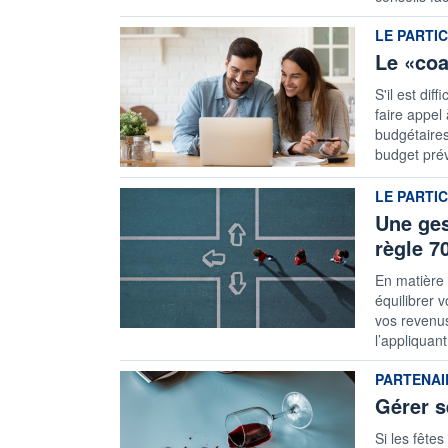
information
LE PARTI
Le «coa
S'il est dif
faire appel
budgétaires
budget prév
information
LE PARTI
Une ges
règle 7
En matière 
équilibrer 
vos revenus
l’appliquan
information
PARTENAI
Gérer s
Si les fête