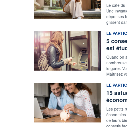
Le café du 
Une invitat
dépenses le
glissent dan
information
LE PARTI
5 conse
est étu
Quand on a 
nombreuses
le gérer. V
Maîtrisez v
information
LE PARTI
15 astu
économi
Les petits r
économies q
de leurs bi
conseils fac