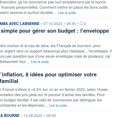
 financière, ça ne commence pas tout simpelement par la bonne
 finances personnelles. Comment mettre en place les bons outils
stion sereine et surtout durable ...
Lire la suite
 fournie par
AMA AVEC LABSENSE
•
07.10.2023
•
08:30
•
2
 simple pour gérer son budget : l'enveloppe
elire-cochon et le bas de laine, les Français se tournent, pour
ur argent vers un support beaucoup plus classique... l’enveloppe. Il
leurs pas question que d’une seule enveloppe mais de plusieurs, car
thésauriser leur ...
Lire la suite
l’inflation, 8 idées pour optimiser votre
familial
 en France s’élève à +6,3% sur un an en février 2023, selon l’Insee.
ntation des prix pèse sur le pouvoir d’achat des familles. Pour
on budget familial, il est utile de commencer par distinguer les
ntraintes et les dépenses ...
Lire la suite
 fournie par
LA BOURSE
•
13.08.2022
•
09:30