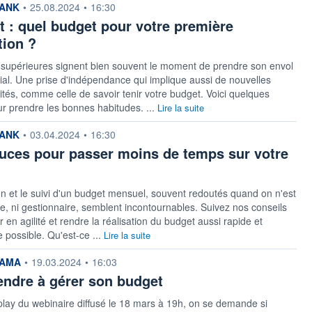
 fournie par
ANK
•
25.08.2024
•
16:30
t : quel budget pour votre première
tion ?
 supérieures signent bien souvent le moment de prendre son envol
lial. Une prise d'indépendance qui implique aussi de nouvelles
ités, comme celle de savoir tenir votre budget. Voici quelques
r prendre les bonnes habitudes. ...
Lire la suite
 fournie par
ANK
•
03.04.2024
•
16:30
uces pour passer moins de temps sur votre
on et le suivi d'un budget mensuel, souvent redoutés quand on n'est
e, ni gestionnaire, semblent incontournables. Suivez nos conseils
 en agilité et rendre la réalisation du budget aussi rapide et
e possible. Qu'est-ce ...
Lire la suite
 fournie par
AMA
•
19.03.2024
•
16:03
ndre à gérer son budget
lay du webinaire diffusé le 18 mars à 19h, on se demande si