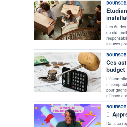
information
BOURSOB
Etudian
installa
Les études
du nid fami
responsabil
astuces pou
information
BOURSOB
Ces ast
budget
L'élaborati
ni comptabl
pour gagner
efficace qu
information
BOURSOR
Appre
Dans ce rep