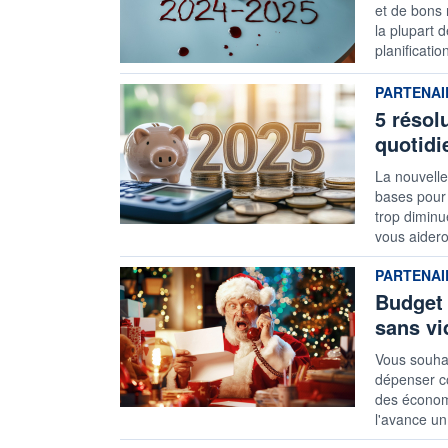
et de bons
la plupart 
planificati
information
PARTENAI
5 résol
quotidi
La nouvelle
bases pour 
trop diminu
vous aidero
information
PARTENAI
Budget 
sans vi
Vous souhai
dépenser co
des économi
l'avance un