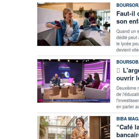
information
BOURSORA
Faut-il
son enf
Quand un en
dédié peut 
le lycée po
devient vite
information
BOURSOB
L'arg
ouvrir 
Deuxième n
de l'éducat
l'investiss
en parler a
information
BIBA MAG
“Café la
bancaire