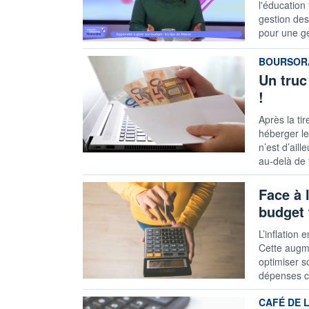
l'éducation
gestion des
pour une ge
information
BOURSOR
Un truc
!
Après la tir
héberger le
n’est d’ail
au-delà de 
Face à 
budget 
L’inflation
Cette augme
optimiser s
dépenses co
information
CAFÉ DE 