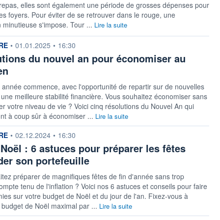
 repas, elles sont également une période de grosses dépenses pour
des foyers. Pour éviter de se retrouver dans le rouge, une
on minutieuse s'impose. Tour ...
Lire la suite
 fournie par
RE
•
01.01.2025
•
16:30
utions du nouvel an pour économiser au
en
 année commence, avec l'opportunité de repartir sur de nouvelles
une meilleure stabilité financière. Vous souhaitez économiser sans
er votre niveau de vie ? Voici cinq résolutions du Nouvel An qui
nt à coup sûr à économiser ...
Lire la suite
 fournie par
RE
•
02.12.2024
•
16:30
Noël : 6 astuces pour préparer les fêtes
der son portefeuille
tez préparer de magnifiques fêtes de fin d'année sans trop
mpte tenu de l'inflation ? Voici nos 6 astuces et conseils pour faire
es sur votre budget de Noël et du jour de l'an. Fixez-vous à
 budget de Noël maximal par ...
Lire la suite