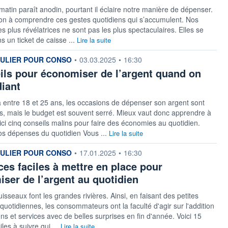
matin paraît anodin, pourtant il éclaire notre manière de dépenser.
ion à comprendre ces gestes quotidiens qui s’accumulent. Nos
s plus révélatrices ne sont pas les plus spectaculaires. Elles se
s un ticket de caisse ...
Lire la suite
 fournie par
CULIER POUR CONSO
•
03.03.2025
•
16:30
ils pour économiser de l’argent quand on
diant
entre 18 et 25 ans, les occasions de dépenser son argent sont
, mais le budget est souvent serré. Mieux vaut donc apprendre à
oici cinq conseils malins pour faire des économies au quotidien.
os dépenses du quotidien Vous ...
Lire la suite
 fournie par
CULIER POUR CONSO
•
17.01.2025
•
16:30
ces faciles à mettre en place pour
ser de l’argent au quotidien
uisseaux font les grandes rivières. Ainsi, en faisant des petites
uotidiennes, les consommateurs ont la faculté d'agir sur l'addition
ens et services avec de belles surprises en fin d'année. Voici 15
iles à suivre qui ...
Lire la suite