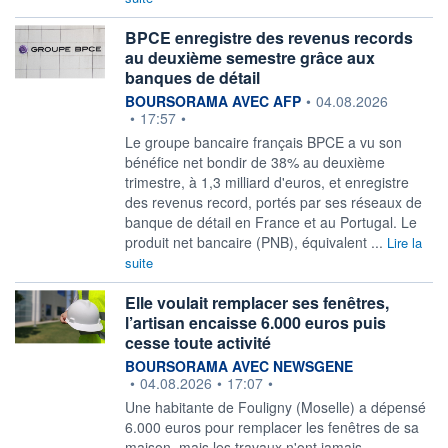
BPCE enregistre des revenus records
au deuxième semestre grâce aux
banques de détail
information fournie par
BOURSORAMA AVEC AFP
•
04.08.2026
•
17:57
•
Le groupe bancaire français BPCE a vu son
bénéfice net bondir de 38% au deuxième
trimestre, à 1,3 milliard d'euros, et enregistre
des revenus record, portés par ses réseaux de
banque de détail en France et au Portugal. Le
produit net bancaire (PNB), équivalent ...
Lire la
suite
Elle voulait remplacer ses fenêtres,
l’artisan encaisse 6.000 euros puis
cesse toute activité
information fournie par
BOURSORAMA AVEC NEWSGENE
•
04.08.2026
•
17:07
•
Une habitante de Fouligny (Moselle) a dépensé
6.000 euros pour remplacer les fenêtres de sa
maison, mais les travaux n'ont jamais