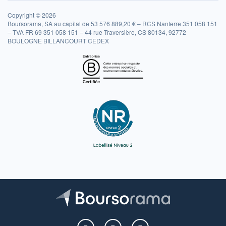
Copyright © 2026
Boursorama, SA au capital de 53 576 889,20 € – RCS Nanterre 351 058 151
– TVA FR 69 351 058 151 – 44 rue Traversière, CS 80134, 92772
BOULOGNE BILLANCOURT CEDEX