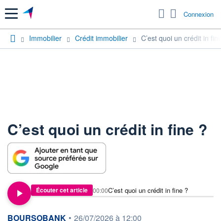
Menu
Connexion
Immobilier
Crédit immobilier
C’est quoi un crédit in fin
C’est quoi un crédit in fine ?
C’est quoi un crédit in fine ?
Écouter cet article
00:00
information fournie par
BOURSOBANK
•
26/07/2026 à 12:00