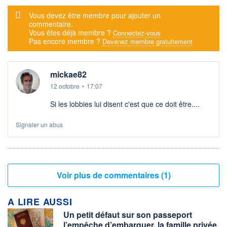
Message d'alerte
Vous devez être membre pour ajouter un
commentaire.
Vous êtes déjà membre ?
Connectez-vous
Pas encore membre ?
Devenez membre gratuitement
mickae82
12 octobre
•
17:07
Si les lobbies lui disent c'est que ce doit être....
Signaler un abus
Voir plus de commentaires (1)
A LIRE AUSSI
Un petit défaut sur son passeport
l’empêche d’embarquer, la famille privée