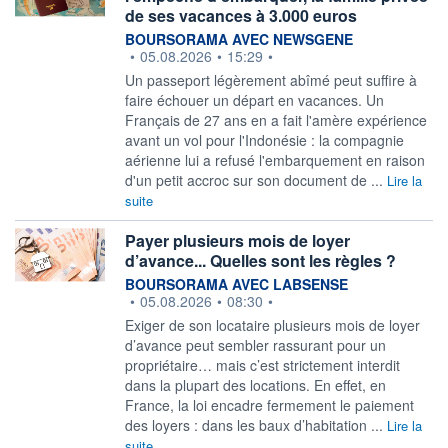
de ses vacances à 3.000 euros
information fournie par
BOURSORAMA AVEC NEWSGENE
•
05.08.2026
•
15:29
•
Un passeport légèrement abîmé peut suffire à
faire échouer un départ en vacances. Un
Français de 27 ans en a fait l'amère expérience
avant un vol pour l'Indonésie : la compagnie
aérienne lui a refusé l'embarquement en raison
d'un petit accroc sur son document de ...
Lire la
suite
Payer plusieurs mois de loyer
d’avance... Quelles sont les règles ?
information fournie par
BOURSORAMA AVEC LABSENSE
•
05.08.2026
•
08:30
•
Exiger de son locataire plusieurs mois de loyer
d’avance peut sembler rassurant pour un
propriétaire… mais c’est strictement interdit
dans la plupart des locations. En effet, en
France, la loi encadre fermement le paiement
des loyers : dans les baux d’habitation ...
Lire la
suite