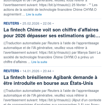
l'avertissement suivant: https://bit.ly/rtrsauto)) 25 février - ** Les
actions de la société de technologie financière Chime CHYM.O
augmentent ...
Lire la suite
information fournie par
REUTERS
•
25.02.2026
•
22:06
•
La fintech Chime voit son chiffre d'affaires
pour 2026 dépasser ses estimations grâc…
((Traduction automatisée par Reuters à l'aide de l'apprentissage
automatique et de l'IA générative, veuillez vous référer à
l'avertissement suivant: https://bit.ly/rtrsauto)) par Manya Saini La
société de technologie financière Chime CHYM.O a prévu un
chiffre d'affaires ...
Lire la suite
information fournie par
REUTERS
•
14.01.2026
•
20:44
•
La fintech brésilienne Agibank demande à
être introduite en bourse aux États-Unis
((Traduction automatisée par Reuters à l'aide de l'apprentissage
automatique et de l'IA générative, veuillez vous référer à
l'avertissement suivant: https://bit.ly/rtrsauto)) (Ajout d'un contexte
et de commentaires d'analystes aux paragraphes 2-5) par Arasu