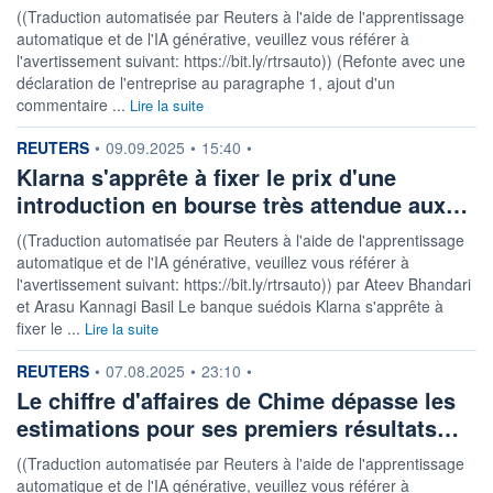
((Traduction automatisée par Reuters à l'aide de l'apprentissage
automatique et de l'IA générative, veuillez vous référer à
l'avertissement suivant: https://bit.ly/rtrsauto)) (Refonte avec une
déclaration de l'entreprise au paragraphe 1, ajout d'un
commentaire ...
Lire la suite
information fournie par
REUTERS
•
09.09.2025
•
15:40
•
Klarna s'apprête à fixer le prix d'une
introduction en bourse très attendue aux…
((Traduction automatisée par Reuters à l'aide de l'apprentissage
automatique et de l'IA générative, veuillez vous référer à
l'avertissement suivant: https://bit.ly/rtrsauto)) par Ateev Bhandari
et Arasu Kannagi Basil Le banque suédois Klarna s'apprête à
fixer le ...
Lire la suite
information fournie par
REUTERS
•
07.08.2025
•
23:10
•
Le chiffre d'affaires de Chime dépasse les
estimations pour ses premiers résultats…
((Traduction automatisée par Reuters à l'aide de l'apprentissage
automatique et de l'IA générative, veuillez vous référer à