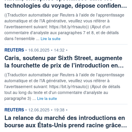
technologies du voyage, dépose confiden…
((Traduction automatisée par Reuters à l'aide de l'apprentissage
automatique et de l'IA générative, veuillez vous référer à
l'avertissement suivant: https://bit.ly/rtrsauto)) (Ajout d'un
commentaire d'analyste aux paragraphes 7 et 8, et de détails
dans l'ensemble ...
Lire la suite
information fournie par
REUTERS
•
16.06.2025
•
14:32
•
Caris, soutenu par Sixth Street, augmente
la fourchette de prix de l'introduction en…
((Traduction automatisée par Reuters à l'aide de l'apprentissage
automatique et de l'IA générative, veuillez vous référer à
l'avertissement suivant: https://bit.ly/rtrsauto)) (Ajout de détails
tout au long du texte et d'un commentaire d'analyste au
paragraphe 3) ...
Lire la suite
information fournie par
REUTERS
•
12.06.2025
•
19:38
•
La relance du marché des introductions en
bourse aux États-Unis prend racine grâce…