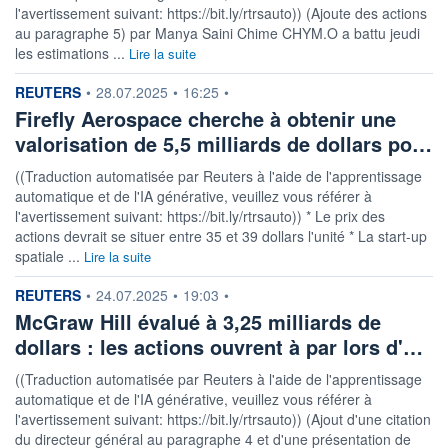
l'avertissement suivant: https://bit.ly/rtrsauto)) (Ajoute des actions
au paragraphe 5) par Manya Saini Chime CHYM.O a battu jeudi
les estimations ...
Lire la suite
information fournie par
REUTERS
•
28.07.2025
•
16:25
•
Firefly Aerospace cherche à obtenir une
valorisation de 5,5 milliards de dollars po…
((Traduction automatisée par Reuters à l'aide de l'apprentissage
automatique et de l'IA générative, veuillez vous référer à
l'avertissement suivant: https://bit.ly/rtrsauto)) * Le prix des
actions devrait se situer entre 35 et 39 dollars l'unité * La start-up
spatiale ...
Lire la suite
information fournie par
REUTERS
•
24.07.2025
•
19:03
•
McGraw Hill évalué à 3,25 milliards de
dollars : les actions ouvrent à par lors d'…
((Traduction automatisée par Reuters à l'aide de l'apprentissage
automatique et de l'IA générative, veuillez vous référer à
l'avertissement suivant: https://bit.ly/rtrsauto)) (Ajout d'une citation
du directeur général au paragraphe 4 et d'une présentation de