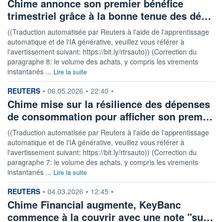
Chime annonce son premier bénéfice
trimestriel grâce à la bonne tenue des dé…
((Traduction automatisée par Reuters à l'aide de l'apprentissage
automatique et de l'IA générative, veuillez vous référer à
l'avertissement suivant: https://bit.ly/rtrsauto)) (Correction du
paragraphe 8: le volume des achats, y compris les virements
instantanés ...
Lire la suite
information fournie par
REUTERS
•
06.05.2026
•
22:40
•
Chime mise sur la résilience des dépenses
de consommation pour afficher son prem…
((Traduction automatisée par Reuters à l'aide de l'apprentissage
automatique et de l'IA générative, veuillez vous référer à
l'avertissement suivant: https://bit.ly/rtrsauto)) (Correction du
paragraphe 7: le volume des achats, y compris les virements
instantanés ...
Lire la suite
information fournie par
REUTERS
•
04.03.2026
•
12:45
•
Chime Financial augmente, KeyBanc
commence à la couvrir avec une note "su…