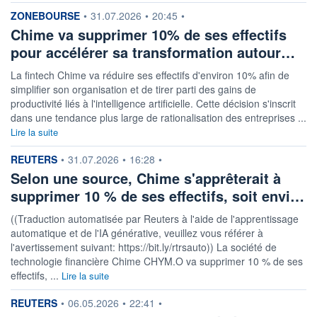
10 340 MUSD
information fournie par
ZONEBOURSE
•
31.07.2026
•
20:45
•
LIMITE À LA
LIMITE À LA
Chime va supprimer 10% de ses effectifs
BAISSE
HAUSSE
0,0000
0,0000
pour accélérer sa transformation autour…
RENDEMENT
PER ESTIMÉ
La fintech Chime va réduire ses effectifs d'environ 10% afin de
ESTIMÉ 2026
2026
-
71,84
simplifier son organisation et de tirer parti des gains de
productivité liés à l'intelligence artificielle. Cette décision s'inscrit
DERNIER
dans une tendance plus large de rationalisation des entreprises ...
ÉCHANGE
05.08.26 / 22:00:00
Lire la suite
ÉLIGIBILITÉ
information fournie par
REUTERS
•
31.07.2026
•
16:28
•
Non éligible
Boursobank
Selon une source, Chime s'apprêterait à
supprimer 10 % de ses effectifs, soit envi…
+ PORTEFEUILLE
+ LISTE
((Traduction automatisée par Reuters à l'aide de l'apprentissage
automatique et de l'IA générative, veuillez vous référer à
l'avertissement suivant: https://bit.ly/rtrsauto)) La société de
technologie financière Chime CHYM.O va supprimer 10 % de ses
effectifs, ...
Lire la suite
information fournie par
REUTERS
•
06.05.2026
•
22:41
•