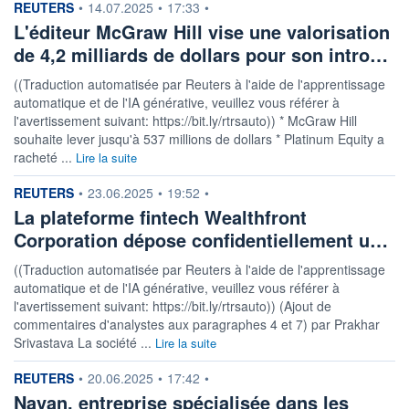
information fournie par
REUTERS
•
14.07.2025
•
17:33
•
L'éditeur McGraw Hill vise une valorisation
de 4,2 milliards de dollars pour son intro…
((Traduction automatisée par Reuters à l'aide de l'apprentissage
automatique et de l'IA générative, veuillez vous référer à
l'avertissement suivant: https://bit.ly/rtrsauto)) * McGraw Hill
souhaite lever jusqu'à 537 millions de dollars * Platinum Equity a
racheté ...
Lire la suite
information fournie par
REUTERS
•
23.06.2025
•
19:52
•
La plateforme fintech Wealthfront
Corporation dépose confidentiellement u…
((Traduction automatisée par Reuters à l'aide de l'apprentissage
automatique et de l'IA générative, veuillez vous référer à
l'avertissement suivant: https://bit.ly/rtrsauto)) (Ajout de
commentaires d'analystes aux paragraphes 4 et 7) par Prakhar
Srivastava La société ...
Lire la suite
information fournie par
REUTERS
•
20.06.2025
•
17:42
•
Navan, entreprise spécialisée dans les