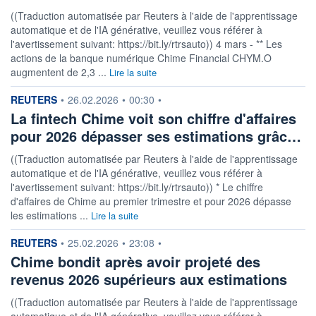
((Traduction automatisée par Reuters à l'aide de l'apprentissage
automatique et de l'IA générative, veuillez vous référer à
l'avertissement suivant: https://bit.ly/rtrsauto)) 4 mars - ** Les
actions de la banque numérique Chime Financial CHYM.O
augmentent de 2,3 ...
Lire la suite
information fournie par
REUTERS
•
26.02.2026
•
00:30
•
La fintech Chime voit son chiffre d'affaires
pour 2026 dépasser ses estimations grâc…
((Traduction automatisée par Reuters à l'aide de l'apprentissage
automatique et de l'IA générative, veuillez vous référer à
l'avertissement suivant: https://bit.ly/rtrsauto)) * Le chiffre
d'affaires de Chime au premier trimestre et pour 2026 dépasse
les estimations ...
Lire la suite
information fournie par
REUTERS
•
25.02.2026
•
23:08
•
Chime bondit après avoir projeté des
revenus 2026 supérieurs aux estimations
((Traduction automatisée par Reuters à l'aide de l'apprentissage
automatique et de l'IA générative, veuillez vous référer à