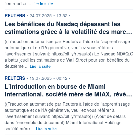
l'entreprise ...
Lire la suite
information fournie par
REUTERS
•
24.07.2025
•
13:52
•
Les bénéfices du Nasdaq dépassent les
estimations grâce à la volatilité des marc…
((Traduction automatisée par Reuters à l'aide de l'apprentissage
automatique et de l'IA générative, veuillez vous référer à
l'avertissement suivant: https://bit.ly/rtrsauto)) Le Nasdaq NDAQ.O
a battu jeudi les estimations de Wall Street pour son bénéfice du
deuxième ...
Lire la suite
information fournie par
REUTERS
•
19.07.2025
•
00:42
•
L'introduction en bourse de Miami
International, société mère de MIAX, révè…
((Traduction automatisée par Reuters à l'aide de l'apprentissage
automatique et de l'IA générative, veuillez vous référer à
l'avertissement suivant: https://bit.ly/rtrsauto)) (Ajout de détails
dans l'ensemble du document) Miami International Holdings,
société mère ...
Lire la suite