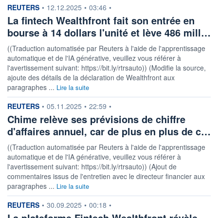
information fournie par
REUTERS
•
12.12.2025
•
03:46
•
La fintech Wealthfront fait son entrée en
bourse à 14 dollars l'unité et lève 486 mill…
((Traduction automatisée par Reuters à l'aide de l'apprentissage
automatique et de l'IA générative, veuillez vous référer à
l'avertissement suivant: https://bit.ly/rtrsauto)) (Modifie la source,
ajoute des détails de la déclaration de Wealthfront aux
paragraphes ...
Lire la suite
information fournie par
REUTERS
•
05.11.2025
•
22:59
•
Chime relève ses prévisions de chiffre
d'affaires annuel, car de plus en plus de c…
((Traduction automatisée par Reuters à l'aide de l'apprentissage
automatique et de l'IA générative, veuillez vous référer à
l'avertissement suivant: https://bit.ly/rtrsauto)) (Ajout de
commentaires issus de l'entretien avec le directeur financier aux
paragraphes ...
Lire la suite
information fournie par
REUTERS
•
30.09.2025
•
00:18
•
La plateforme Fintech Wealthfront révèle