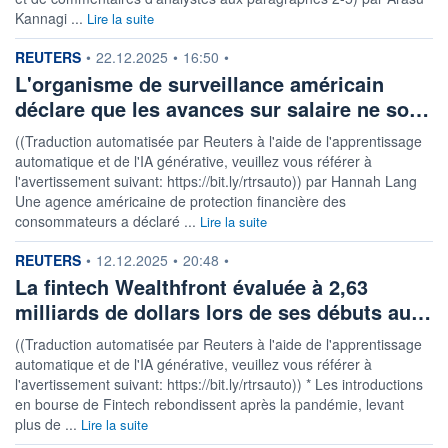
Kannagi ...
Lire la suite
information fournie par
REUTERS
•
22.12.2025
•
16:50
•
L'organisme de surveillance américain
déclare que les avances sur salaire ne so…
((Traduction automatisée par Reuters à l'aide de l'apprentissage
automatique et de l'IA générative, veuillez vous référer à
l'avertissement suivant: https://bit.ly/rtrsauto)) par Hannah Lang
Une agence américaine de protection financière des
consommateurs a déclaré ...
Lire la suite
information fournie par
REUTERS
•
12.12.2025
•
20:48
•
La fintech Wealthfront évaluée à 2,63
milliards de dollars lors de ses débuts au…
((Traduction automatisée par Reuters à l'aide de l'apprentissage
automatique et de l'IA générative, veuillez vous référer à
l'avertissement suivant: https://bit.ly/rtrsauto)) * Les introductions
en bourse de Fintech rebondissent après la pandémie, levant
plus de ...
Lire la suite