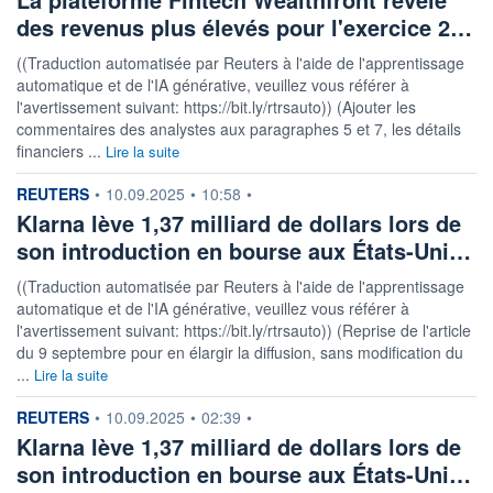
des revenus plus élevés pour l'exercice 2…
((Traduction automatisée par Reuters à l'aide de l'apprentissage
automatique et de l'IA générative, veuillez vous référer à
l'avertissement suivant: https://bit.ly/rtrsauto)) (Ajouter les
commentaires des analystes aux paragraphes 5 et 7, les détails
financiers ...
Lire la suite
information fournie par
REUTERS
•
10.09.2025
•
10:58
•
Klarna lève 1,37 milliard de dollars lors de
son introduction en bourse aux États-Uni…
((Traduction automatisée par Reuters à l'aide de l'apprentissage
automatique et de l'IA générative, veuillez vous référer à
l'avertissement suivant: https://bit.ly/rtrsauto)) (Reprise de l'article
du 9 septembre pour en élargir la diffusion, sans modification du
...
Lire la suite
information fournie par
REUTERS
•
10.09.2025
•
02:39
•
Klarna lève 1,37 milliard de dollars lors de
son introduction en bourse aux États-Uni…