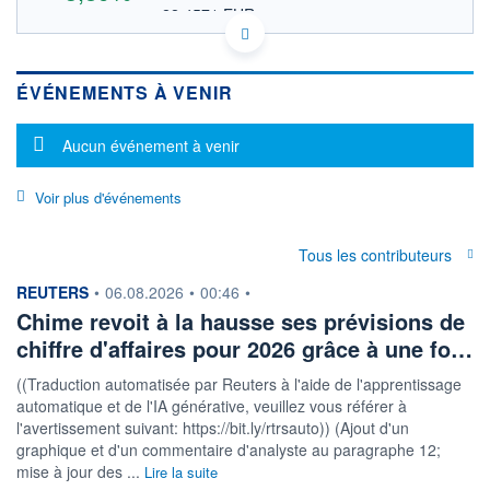
22,4571 EUR
VALEUR INDICATIVE
US16935C1099 CHYM
DONNÉES TEMPS DIFFÉRÉ
ÉVÉNEMENTS À VENIR
Politique d'exécution
Cotation sur les autres places
Message d'information
Aucun événement à venir
27
Voir plus d'événements
26
25
Tous les contributeurs
24
17h40
19h49
information fournie par
REUTERS
•
06.08.2026
•
00:46
•
Chime revoit à la hausse ses prévisions de
OUVERTURE
CLÔTURE VEILLE
0,0000
24,9500
chiffre d'affaires pour 2026 grâce à une fo…
+ HAUT
+ BAS
26,2200
0,0000
((Traduction automatisée par Reuters à l'aide de l'apprentissage
automatique et de l'IA générative, veuillez vous référer à
VOLUME
CAPITAL ÉCHANGÉ
l'avertissement suivant: https://bit.ly/rtrsauto)) (Ajout d'un
0
0,00%
graphique et d'un commentaire d'analyste au paragraphe 12;
VALORISATION
CAPI.
mise à jour des ...
Lire la suite
BOURSIÈRE
9 043 MUSD