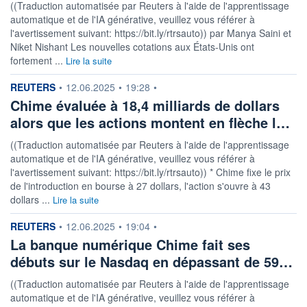
((Traduction automatisée par Reuters à l'aide de l'apprentissage
automatique et de l'IA générative, veuillez vous référer à
l'avertissement suivant: https://bit.ly/rtrsauto)) par Manya Saini et
Niket Nishant Les nouvelles cotations aux États-Unis ont
fortement ...
Lire la suite
information fournie par
REUTERS
•
12.06.2025
•
19:28
•
Chime évaluée à 18,4 milliards de dollars
alors que les actions montent en flèche l…
((Traduction automatisée par Reuters à l'aide de l'apprentissage
automatique et de l'IA générative, veuillez vous référer à
l'avertissement suivant: https://bit.ly/rtrsauto)) * Chime fixe le prix
de l'introduction en bourse à 27 dollars, l'action s'ouvre à 43
dollars ...
Lire la suite
information fournie par
REUTERS
•
12.06.2025
•
19:04
•
La banque numérique Chime fait ses
débuts sur le Nasdaq en dépassant de 59…
((Traduction automatisée par Reuters à l'aide de l'apprentissage
automatique et de l'IA générative, veuillez vous référer à