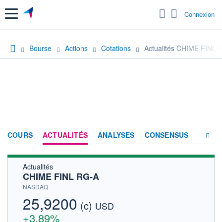
Menu
Connexion
Bourse
Actions
Cotations
Actualités CHIME FINL 
COURS
ACTUALITÉS
ANALYSES
CONSENSUS
Actualités
SOCIÉTÉ
CHIME FINL RG-A
PRODUITS DE BOURSE
NASDAQ
25,9200
(c)
HISTORIQUE
USD
+3,89%
ACTIONNAIRES