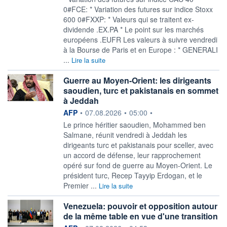
0#FCE: * Variation des futures sur indice Stoxx
600 0#FXXP: * Valeurs qui se traitent ex-
dividende .EX.PA * Le point sur les marchés
européens .EUFR Les valeurs à suivre vendredi
à la Bourse de Paris et en Europe : * GENERALI
...
Lire la suite
Guerre au Moyen-Orient: les dirigeants
saoudien, turc et pakistanais en sommet
à Jeddah
information fournie par
AFP
•
07.08.2026
•
05:00
•
Le prince héritier saoudien, Mohammed ben
Salmane, réunit vendredi à Jeddah les
dirigeants turc et pakistanais pour sceller, avec
un accord de défense, leur rapprochement
opéré sur fond de guerre au Moyen-Orient. Le
président turc, Recep Tayyip Erdogan, et le
Premier ...
Lire la suite
Venezuela: pouvoir et opposition autour
de la même table en vue d'une transition