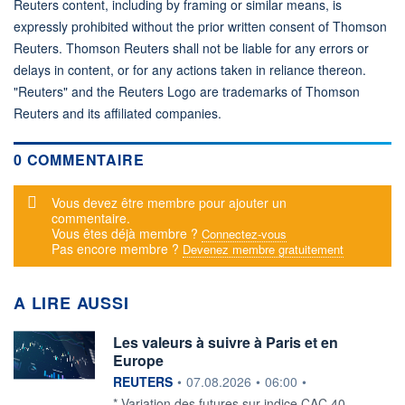
Reuters content, including by framing or similar means, is
expressly prohibited without the prior written consent of Thomson
Reuters. Thomson Reuters shall not be liable for any errors or
delays in content, or for any actions taken in reliance thereon.
"Reuters" and the Reuters Logo are trademarks of Thomson
Reuters and its affiliated companies.
0 COMMENTAIRE
Message d'alerte
Vous devez être membre pour ajouter un
commentaire.
Vous êtes déjà membre ?
Connectez-vous
Pas encore membre ?
Devenez membre gratuitement
A LIRE AUSSI
Les valeurs à suivre à Paris et en
Europe
information fournie par
REUTERS
•
07.08.2026
•
06:00
•
* Variation des futures sur indice CAC 40