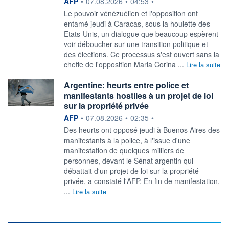
information fournie par
AFP
•
07.08.2026
•
04:53
•
Le pouvoir vénézuélien et l'opposition ont
entamé jeudi à Caracas, sous la houlette des
Etats-Unis, un dialogue que beaucoup espèrent
voir déboucher sur une transition politique et
des élections. Ce processus s'est ouvert sans la
cheffe de l'opposition Maria Corina ...
Lire la suite
Argentine: heurts entre police et
manifestants hostiles à un projet de loi
sur la propriété privée
information fournie par
AFP
•
07.08.2026
•
02:35
•
Des heurts ont opposé jeudi à Buenos Aires des
manifestants à la police, à l'issue d'une
manifestation de quelques milliers de
personnes, devant le Sénat argentin qui
débattait d'un projet de loi sur la propriété
privée, a constaté l'AFP. En fin de manifestation,
...
Lire la suite