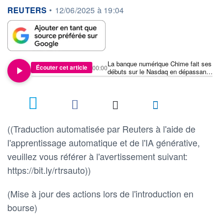
information fournie par
REUTERS
•
12/06/2025 à 19:04
La banque numérique Chime fait ses
Écouter cet article
00:00
débuts sur le Nasdaq en dépassant
de 59 % le prix de son introduction
en bourse
((Traduction automatisée par Reuters à l'aide de
l'apprentissage automatique et de l'IA générative,
veuillez vous référer à l'avertissement suivant:
https://bit.ly/rtrsauto))
(Mise à jour des actions lors de l'introduction en
bourse)