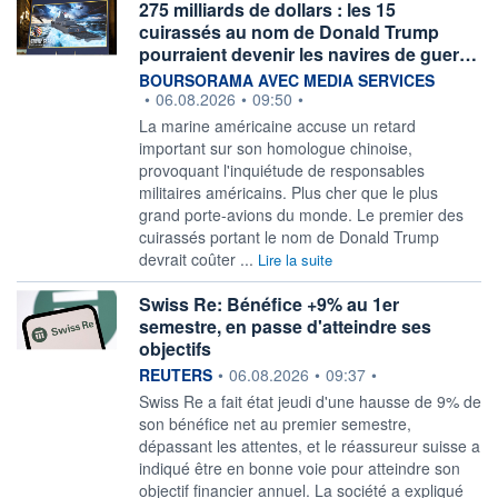
275 milliards de dollars : les 15
cuirassés au nom de Donald Trump
pourraient devenir les navires de guer…
information fournie par
BOURSORAMA AVEC MEDIA SERVICES
•
06.08.2026
•
09:50
•
La marine américaine accuse un retard
important sur son homologue chinoise,
provoquant l'inquiétude de responsables
militaires américains. Plus cher que le plus
grand porte-avions du monde. Le premier des
cuirassés portant le nom de Donald Trump
devrait coûter ...
Lire la suite
Swiss Re: Bénéfice +9% au 1er
semestre, en passe d'atteindre ses
objectifs
information fournie par
REUTERS
•
06.08.2026
•
09:37
•
‌Swiss Re a fait état jeudi ​d'une hausse de 9% de
son bénéfice net au premier semestre,
dépassant les ​attentes, et le réassureur suisse a
indiqué ​être en bonne voie ⁠pour atteindre son
objectif financier annuel. La ‌société a expliqué