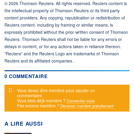
© 2026 Thomson Reuters. All rights reserved. Reuters content is
the intellectual property of Thomson Reuters or its third party
content providers. Any copying, republication or redistribution of
Reuters content, including by framing or similar means, is
expressly prohibited without the prior written consent of Thomson
Reuters. Thomson Reuters shall not be liable for any errors or
delays in content, or for any actions taken in reliance thereon.
"Reuters" and the Reuters Logo are trademarks of Thomson
Reuters and its affiliated companies.
0 COMMENTAIRE
Message d'alerte
Vous devez être membre pour ajouter un
commentaire.
Vous êtes déjà membre ?
Connectez-vous
Pas encore membre ?
Devenez membre gratuitement
A LIRE AUSSI