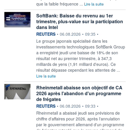
que la faible fréquence ...
Lire la suite
SoftBank: Baisse du revenu au 1er
trimestre, plus-value sur la participation
dans Intel
information fournie par
REUTERS
•
06.08.2026
•
09:35
•
Le groupe japonais spécialisé ‌dans les
investissements technologiques SoftBank Group
a enregistré jeudi une baisse ​de 18% de son
résultat net au premier trimestre, à 347,3
milliards de yens (1,91 milliard d'euros). Ce
résultat dépasse cependant les attentes de ...
Lire la suite
Rheinmetall abaisse son objectif de CA
2026 après l'abandon d'un programme
de frégates
information fournie par
REUTERS
•
06.08.2026
•
09:33
•
Rheinmetall a abaissé ‌jeudi ses prévisions de
chiffre d'affaires pour 2026, après l'annulation
par ​le gouvernement allemand d'un programme