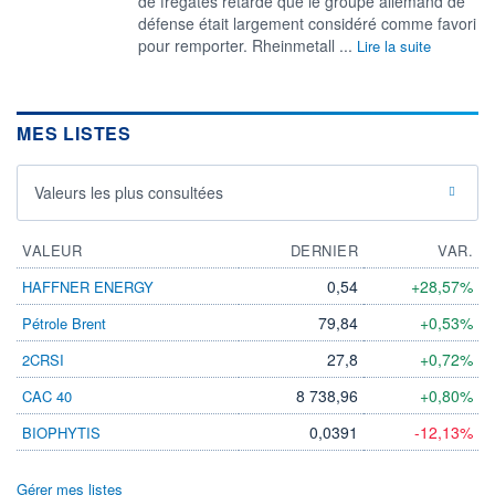
de frégates retardé que le groupe allemand de
défense était largement considéré comme favori
pour remporter. Rheinmetall ...
Lire la suite
MES LISTES
Valeurs les plus consultées
VALEUR
DERNIER
VAR.
0,54
+28,57%
HAFFNER ENERGY
79,84
+0,53%
Pétrole Brent
27,8
+0,72%
2CRSI
8 738,96
+0,80%
CAC 40
0,0391
-12,13%
BIOPHYTIS
Gérer mes listes