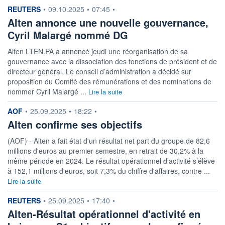
information fournie par
REUTERS
•
09.10.2025
•
07:45
•
Alten annonce une nouvelle gouvernance,
Cyril Malargé nommé DG
Alten LTEN.PA a annoncé jeudi une réorganisation de sa
gouvernance avec la dissociation des fonctions de président et de
directeur général. Le conseil d’administration a décidé sur
proposition du Comité des rémunérations et des nominations de
nommer Cyril Malargé ...
Lire la suite
information fournie par
AOF
•
25.09.2025
•
18:22
•
Alten confirme ses objectifs
(AOF) - Alten a fait état d'un résultat net part du groupe de 82,6
millions d'euros au premier semestre, en retrait de 30,2% à la
même période en 2024. Le résultat opérationnel d’activité s’élève
à 152,1 millions d'euros, soit 7,3% du chiffre d'affaires, contre ...
Lire la suite
information fournie par
REUTERS
•
25.09.2025
•
17:40
•
Alten-Résultat opérationnel d'activité en