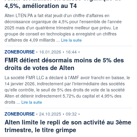
4,5%, amélioration au T4
Alten LTEN.PA a fait état jeudi d'un chiffre d'affaires en
décroissance organique de 4,5% pour l'ensemble de l'année
2025 mais d'un quatrième trimestre meilleur que prévu. Le
groupe de conseil en technologies a enregistré un chiffres
d'affaires de 4,09 milliards ...
Lire la suite
information fournie par
ZONEBOURSE
•
16.01.2026
•
16:44
•
FMR détient désormais moins de 5% des
droits de votes de Alten
La société FMR LLC a déclaré à l'AMF avoir franchi en baisse, le
14 janvier 2026, indirectement par l'intermédiaire des sociétés
qu'elle contrôle, le seuil de 5% des droits de vote de la société
Alten et détenir indirectement 5,72% du capital et 4,95% des
droits ...
Lire la suite
information fournie par
ZONEBOURSE
•
24.10.2025
•
09:32
•
Alten limite le repli de son activité au 3ème
trimestre, le titre grimpe