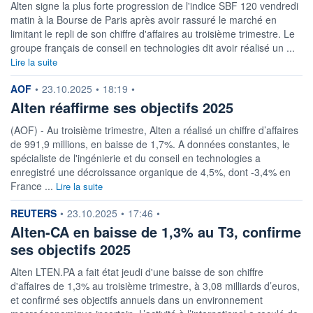
Alten signe la plus forte progression de l'indice SBF 120 vendredi
matin à la Bourse de Paris après avoir rassuré le marché en
limitant le repli de son chiffre d'affaires au troisième trimestre. Le
groupe français de conseil en technologies dit avoir réalisé un ...
Lire la suite
information fournie par
AOF
•
23.10.2025
•
18:19
•
Alten réaffirme ses objectifs 2025
(AOF) - Au troisième trimestre, Alten a réalisé un chiffre d’affaires
de 991,9 millions, en baisse de 1,7%. A données constantes, le
spécialiste de l'ingénierie et du conseil en technologies a
enregistré une décroissance organique de 4,5%, dont -3,4% en
France ...
Lire la suite
information fournie par
REUTERS
•
23.10.2025
•
17:46
•
Alten-CA en baisse de 1,3% au T3, confirme
ses objectifs 2025
Alten LTEN.PA a fait état jeudi d'une baisse de son chiffre
d'affaires de 1,3% au troisième trimestre, à 3,08 milliards d’euros,
et confirmé ses objectifs annuels dans un environnement