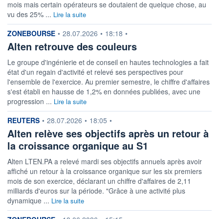
mois mais certain opérateurs se doutaient de quelque chose, au
VALORISATION
DERNIER ÉCHANGE
2 684 MEUR
07.08.26 / 17:35:07
vu des 25% ...
Lire la suite
LIMITE À LA
LIMITE À LA
information fournie par
ZONEBOURSE
•
28.07.2026
•
18:18
•
BAISSE
HAUSSE
71,950
79,450
Alten retrouve des couleurs
RENDEMENT
PER ESTIMÉ
Le groupe d'ingénierie et de conseil en hautes technologies a fait
ESTIMÉ 2026
2026
état d'un regain d'activité et relevé ses perspectives pour
2,39%
9,97
l'ensemble de l'exercice. Au premier semestre, le chiffre d'affaires
DERNIER
DATE
s'est établi en hausse de 1,2% en données publiées, avec une
DIVIDENDE
DERNIER
DIVIDENDE
progression ...
Lire la suite
1,50 EUR (22/06/26)
22/06/26
information fournie par
REUTERS
•
28.07.2026
•
18:05
•
PROCHAIN
DIVIDENDE
Alten relève ses objectifs après un retour à
-
la croissance organique au S1
ÉLIGIBILITÉ
RISQUE ESG
SRD
PEA
Alten LTEN.PA a relevé mardi ses objectifs annuels après avoir
22,1/100 (moyen)
BOURSOVIE LUX
affiché un retour à la croissance organique sur les six premiers
mois de son exercice, déclarant un chiffre d'affaires de 2,11
CTO BUSINESS
22H
milliards d'euros sur la période. "Grâce à une activité plus
dynamique ...
Lire la suite
+ ALERTE
+ PORTEFEUILLE
+ LISTE
information fournie par