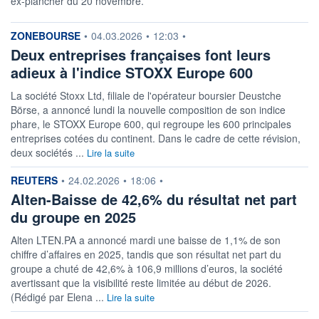
ex-plancher du 20 novembre.
information fournie par
ZONEBOURSE
•
04.03.2026
•
12:03
•
Deux entreprises françaises font leurs
adieux à l'indice STOXX Europe 600
La société Stoxx Ltd, filiale de l'opérateur boursier Deustche
Börse, a annoncé lundi la nouvelle composition de son indice
phare, le STOXX Europe 600, qui regroupe les 600 principales
entreprises cotées du continent. Dans le cadre de cette révision,
deux sociétés ...
Lire la suite
information fournie par
REUTERS
•
24.02.2026
•
18:06
•
Alten-Baisse de 42,6% du résultat net part
du groupe en 2025
Alten LTEN.PA a annoncé mardi une baisse de 1,1% de son
chiffre d’affaires en 2025, tandis que son résultat net part du
groupe a chuté de 42,6% à 106,9 millions d’euros, la société
avertissant que la visibilité reste limitée au début de 2026.
(Rédigé par Elena ...
Lire la suite