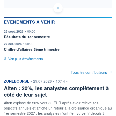
FR0000071946 ATE
HISTORIQUE
EURONEXT PARIS DONNÉES TEMPS RÉEL
Politique d'exécution
ACTIONNAIRES
ÉVÉNEMENTS À VENIR
Cotation sur les autres places
information fournie par
25 sept. 2026
•
00:00
78
Résultats du 1er semestre
77
information fournie par
27 oct. 2026
•
00:00
Chiffre d'affaires 3ème trimestre
76
75
Voir plus d'événements
11h51
14h42
17h33
Tous les contributeurs
SECTEUR
INDICE DE RÉFÉRENCE
Services informatiques
SBF 120
information fournie par
ZONEBOURSE
•
29.07.2026
•
10:14
•
OUVERTURE
CLÔTURE VEILLE
Alten : 20%, les analystes complètement à
75,400
75,400
côté de leur sujet
+ HAUT
+ BAS
77,000
75,300
Alten explose de 20% vers 80 EUR après avoir relevé ses
objectifs annuels et affiché un retour à la croissance organique au
VOLUME
CAPITAL ÉCHANGÉ
1er semestre 2027 : les analystes n'ont rien vu venir depuis 3
40 941
0,12%