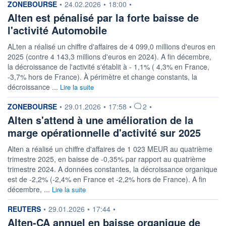
information fournie par
ZONEBOURSE
•
24.02.2026
•
18:00
•
Alten est pénalisé par la forte baisse de
l'activité Automobile
ALten a réalisé un chiffre d'affaires de 4 099,0 millions d'euros en
2025 (contre 4 143,3 millions d'euros en 2024). A fin décembre,
la décroissance de l'activité s'établit à - 1,1% ( 4,3% en France,
-3,7% hors de France). À périmètre et change constants, la
décroissance ...
Lire la suite
information fournie par
ZONEBOURSE
•
29.01.2026
•
17:58
•
2
•
Alten s'attend à une amélioration de la
marge opérationnelle d'activité sur 2025
Alten a réalisé un chiffre d'affaires de 1 023 MEUR au quatrième
trimestre 2025, en baisse de -0,35% par rapport au quatrième
trimestre 2024. A données constantes, la décroissance organique
est de -2,2% (-2,4% en France et -2,2% hors de France). A fin
décembre, ...
Lire la suite
information fournie par
REUTERS
•
29.01.2026
•
17:44
•
Alten-CA annuel en baisse organique de