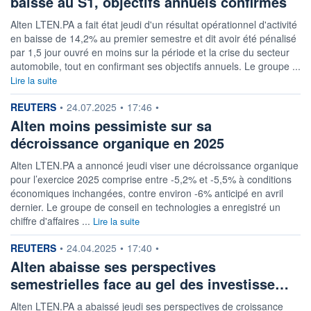
baisse au S1, objectifs annuels confirmés
Alten LTEN.PA a fait état jeudi d'un résultat opérationnel d'activité
en baisse de 14,2% au premier semestre et dit avoir été pénalisé
par 1,5 jour ouvré en moins sur la période et la crise du secteur
automobile, tout en confirmant ses objectifs annuels. Le groupe ...
Lire la suite
information fournie par
REUTERS
•
24.07.2025
•
17:46
•
Alten moins pessimiste sur sa
décroissance organique en 2025
Alten LTEN.PA a annoncé jeudi viser une décroissance organique
pour l’exercice 2025 comprise entre -5,2% et -5,5% à conditions
économiques inchangées, contre environ -6% anticipé en avril
dernier. Le groupe de conseil en technologies a enregistré un
chiffre d'affaires ...
Lire la suite
information fournie par
REUTERS
•
24.04.2025
•
17:40
•
Alten abaisse ses perspectives
semestrielles face au gel des investisse…
Alten LTEN.PA a abaissé jeudi ses perspectives de croissance