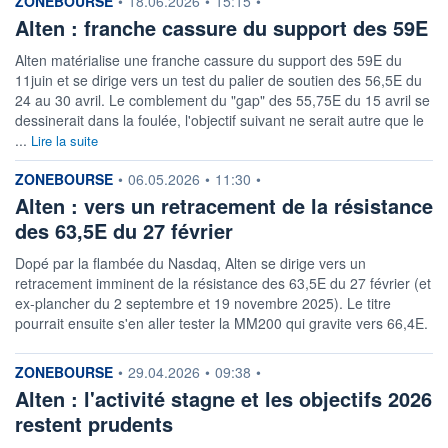
ZONEBOURSE
•
18.06.2026
•
15:15
•
Alten : franche cassure du support des 59E
Alten matérialise une franche cassure du support des 59E du
11juin et se dirige vers un test du palier de soutien des 56,5E du
24 au 30 avril. Le comblement du "gap" des 55,75E du 15 avril se
dessinerait dans la foulée, l'objectif suivant ne serait autre que le
...
Lire la suite
information fournie par
ZONEBOURSE
•
06.05.2026
•
11:30
•
Alten : vers un retracement de la résistance
des 63,5E du 27 février
Dopé par la flambée du Nasdaq, Alten se dirige vers un
retracement imminent de la résistance des 63,5E du 27 février (et
ex-plancher du 2 septembre et 19 novembre 2025). Le titre
pourrait ensuite s'en aller tester la MM200 qui gravite vers 66,4E.
information fournie par
ZONEBOURSE
•
29.04.2026
•
09:38
•
Alten : l'activité stagne et les objectifs 2026
restent prudents