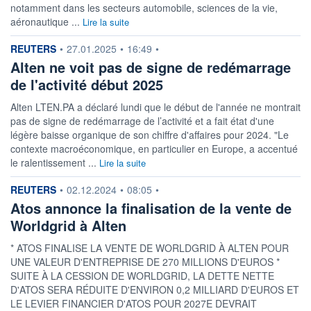
notamment dans les secteurs automobile, sciences de la vie,
aéronautique ...
Lire la suite
information fournie par
REUTERS
•
27.01.2025
•
16:49
•
Alten ne voit pas de signe de redémarrage
de l'activité début 2025
Alten LTEN.PA a déclaré lundi que le début de l'année ne montrait
pas de signe de redémarrage de l’activité et a fait état d'une
légère baisse organique de son chiffre d'affaires pour 2024. "Le
contexte macroéconomique, en particulier en Europe, a accentué
le ralentissement ...
Lire la suite
information fournie par
REUTERS
•
02.12.2024
•
08:05
•
Atos annonce la finalisation de la vente de
Worldgrid à Alten
* ATOS FINALISE LA VENTE DE WORLDGRID À ALTEN POUR
UNE VALEUR D'ENTREPRISE DE 270 MILLIONS D'EUROS *
SUITE À LA CESSION DE WORLDGRID, LA DETTE NETTE
D'ATOS SERA RÉDUITE D'ENVIRON 0,2 MILLIARD D'EUROS ET
LE LEVIER FINANCIER D'ATOS POUR 2027E DEVRAIT