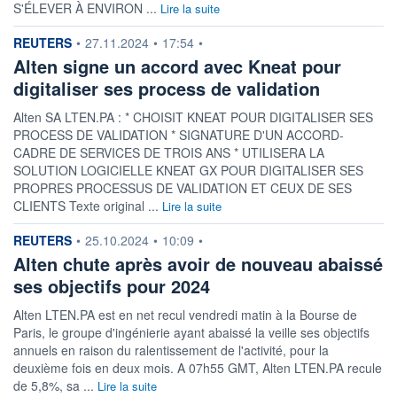
S'ÉLEVER À ENVIRON ...
Lire la suite
information fournie par
REUTERS
•
27.11.2024
•
17:54
•
Alten signe un accord avec Kneat pour
digitaliser ses process de validation
Alten SA LTEN.PA : * CHOISIT KNEAT POUR DIGITALISER SES
PROCESS DE VALIDATION * SIGNATURE D'UN ACCORD-
CADRE DE SERVICES DE TROIS ANS * UTILISERA LA
SOLUTION LOGICIELLE KNEAT GX POUR DIGITALISER SES
PROPRES PROCESSUS DE VALIDATION ET CEUX DE SES
CLIENTS Texte original ...
Lire la suite
information fournie par
REUTERS
•
25.10.2024
•
10:09
•
Alten chute après avoir de nouveau abaissé
ses objectifs pour 2024
Alten LTEN.PA est en net recul vendredi matin à la Bourse de
Paris, le groupe d'ingénierie ayant abaissé la veille ses objectifs
annuels en raison du ralentissement de l'activité, pour la
deuxième fois en deux mois. A 07h55 GMT, Alten LTEN.PA recule
de 5,8%, sa ...
Lire la suite