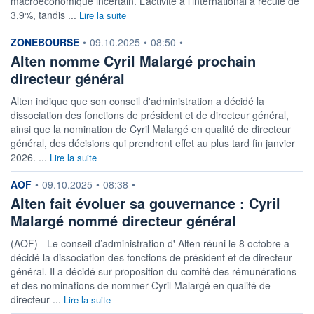
macroéconomique incertain. L’activité à l’international a reculé de
3,9%, tandis ...
Lire la suite
information fournie par
ZONEBOURSE
•
09.10.2025
•
08:50
•
Alten nomme Cyril Malargé prochain
directeur général
Alten indique que son conseil d'administration a décidé la
dissociation des fonctions de président et de directeur général,
ainsi que la nomination de Cyril Malargé en qualité de directeur
général, des décisions qui prendront effet au plus tard fin janvier
2026. ...
Lire la suite
information fournie par
AOF
•
09.10.2025
•
08:38
•
Alten fait évoluer sa gouvernance : Cyril
Malargé nommé directeur général
(AOF) - Le conseil d’administration d' Alten réuni le 8 octobre a
décidé la dissociation des fonctions de président et de directeur
général. Il a décidé sur proposition du comité des rémunérations
et des nominations de nommer Cyril Malargé en qualité de
directeur ...
Lire la suite