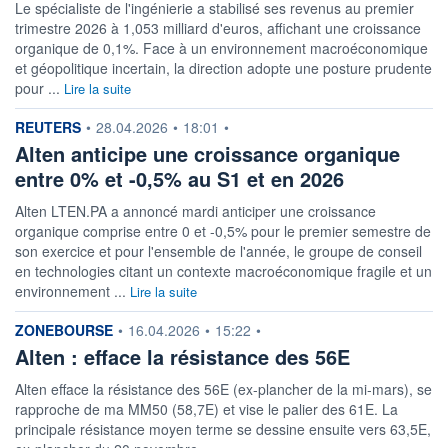
Le spécialiste de l'ingénierie a stabilisé ses revenus au premier
trimestre 2026 à 1,053 milliard d'euros, affichant une croissance
organique de 0,1%. Face à un environnement macroéconomique
et géopolitique incertain, la direction adopte une posture prudente
pour ...
Lire la suite
information fournie par
REUTERS
•
28.04.2026
•
18:01
•
Alten anticipe une croissance organique
entre 0% et -0,5% au S1 et en 2026
Alten LTEN.PA a annoncé mardi anticiper une croissance
organique comprise entre 0 et -0,5% pour le premier semestre de
son exercice et pour l'ensemble de l'année, le groupe de conseil
en technologies citant un contexte macroéconomique fragile et un
environnement ...
Lire la suite
information fournie par
ZONEBOURSE
•
16.04.2026
•
15:22
•
Alten : efface la résistance des 56E
Alten efface la résistance des 56E (ex-plancher de la mi-mars), se
rapproche de ma MM50 (58,7E) et vise le palier des 61E. La
principale résistance moyen terme se dessine ensuite vers 63,5E,