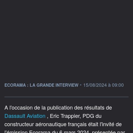
information fournie par
•
15/08/2024 à 09:00
ECORAMA : LA GRANDE INTERVIEW
A l'occasion de la publication des résultats de
Dassault Aviation
, Eric Trappier, PDG du
constructeur aéronautique français était l'invité de
l'émission Ecorama du 6 mars 2024, présentée par