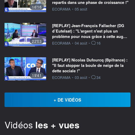
repartis dans une phase de croissance !"
16'16
information fournie par
ECORAMA
•
05 août
[REPLAY] Jean-François Fallacher (DG
d’Eutelsat) : "L'argent n'est plus un
problème pour nous grâce à cette aug…
22'03
information fournie par
ECORAMA
•
04 août
•
16
[REPLAY] Nicolas Dufourcq (Bpifrance) :
"Il faut stopper la boule de neige de la
dette sociale !"
19'41
information fournie par
ECORAMA
•
03 août
•
34
+ DE VIDÉOS
Vidéos
les + vues