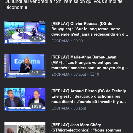
Du lundi au vendredi à 12h, l'émission qui vous simplifie
l'économie
[REPLAY] Olivier Roussat (DG de
Bouygues) : "Sur le long terme, notre
dividende n'est jamais redescendu en d…
24'29
information fournie par
ECORAMA
•
09:00
[REPLAY] Marie-Anne Barbat-Layani
(AMF) : "Les Français voient que les
marchés financiers sont un moyen de g…
24'31
information fournie par
ECORAMA
•
07 août
•
10
[REPLAY] Arnaud Pieton (DG de Technip
Energies) : “Beaucoup d’actionnaires
nous disent : J’aurais dû investir il y a…
16'26
information fournie par
ECORAMA
•
06 août
[REPLAY] Jean-Marc Chéry
(STMicroelectronics) : "Nous sommes