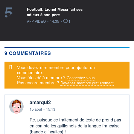
5
Football: Lionel Messi fait ses
adieux à son père
information fournie par
AFP VIDEO
•
14:35
•
1
9 COMMENTAIRES
Message d'alerte
Vous devez être membre pour ajouter un
commentaire.
Vous êtes déjà membre ?
Connectez-vous
Pas encore membre ?
Devenez membre gratuitement
amarqui2
15 août
•
15:13
Re, puisque ce traitement de texte de prend pas
en compte les guillemets de la langue française
(bande d'incultes) !