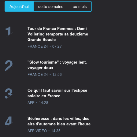
Aujourd'hui
cette semaine
ce mois
1
Tour de France Femmes : Demi
Vollering remporte sa deuxième
Grande Boucle
information fournie par
FRANCE 24
•
07:27
2
"Slow tourisme" : voyager lent,
voyager doux
information fournie par
FRANCE 24
•
12:56
3
Ce qu'il faut savoir sur l'éclipse
solaire en France
information fournie par
AFP
•
14:28
4
Sécheresse : dans les villes, des
airs d'automne bien avant l'heure
information fournie par
AFP VIDEO
•
14:35