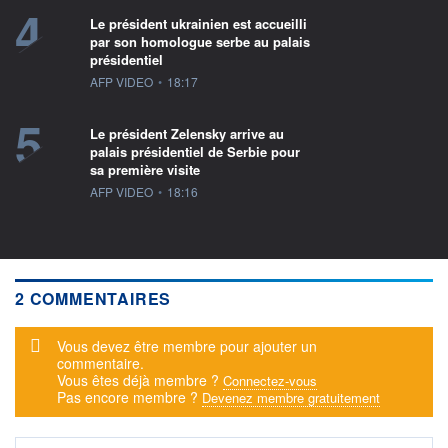
4
Le président ukrainien est accueilli
par son homologue serbe au palais
présidentiel
information fournie par
AFP VIDEO
•
18:17
5
Le président Zelensky arrive au
palais présidentiel de Serbie pour
sa première visite
information fournie par
AFP VIDEO
•
18:16
2 COMMENTAIRES
Message d'alerte
Vous devez être membre pour ajouter un
commentaire.
Vous êtes déjà membre ?
Connectez-vous
Pas encore membre ?
Devenez membre gratuitement