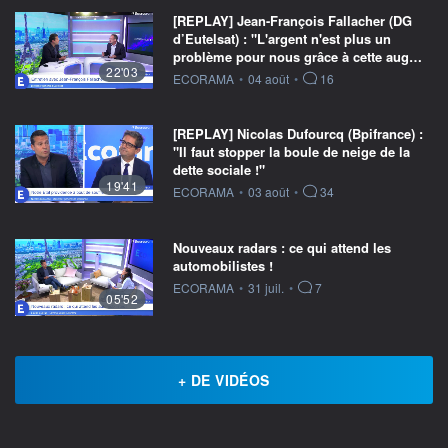
[REPLAY] Jean-François Fallacher (DG
d’Eutelsat) : "L'argent n'est plus un
problème pour nous grâce à cette aug…
22'03
information fournie par
ECORAMA
•
04 août
•
16
[REPLAY] Nicolas Dufourcq (Bpifrance) :
"Il faut stopper la boule de neige de la
dette sociale !"
19'41
information fournie par
ECORAMA
•
03 août
•
34
Nouveaux radars : ce qui attend les
automobilistes !
information fournie par
ECORAMA
•
31 juil.
•
7
05'52
+ DE VIDÉOS