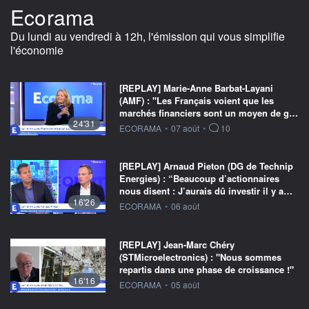
Ecorama
Du lundi au vendredi à 12h, l'émission qui vous simplifie
l'économie
[REPLAY] Marie-Anne Barbat-Layani
(AMF) : "Les Français voient que les
marchés financiers sont un moyen de g…
24'31
information fournie par
ECORAMA
•
07 août
•
10
[REPLAY] Arnaud Pieton (DG de Technip
Energies) : “Beaucoup d’actionnaires
nous disent : J’aurais dû investir il y a…
16'26
information fournie par
ECORAMA
•
06 août
[REPLAY] Jean-Marc Chéry
(STMicroelectronics) : "Nous sommes
repartis dans une phase de croissance !"
16'16
information fournie par
ECORAMA
•
05 août