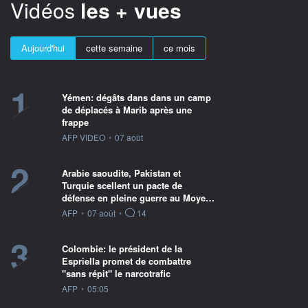
Vidéos
les + vues
Aujourd'hui
cette semaine
ce mois
1
Yémen: dégâts dans dans un camp
de déplacés à Marib après une
frappe
information fournie par
AFP VIDEO
•
07 août
2
Arabie saoudite, Pakistan et
Turquie scellent un pacte de
défense en pleine guerre au Moye…
information fournie par
AFP
•
07 août
•
14
3
Colombie: le président de la
Espriella promet de combattre
"sans répit" le narcotrafic
information fournie par
AFP
•
05:05