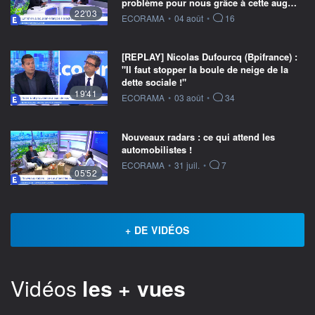
problème pour nous grâce à cette aug…
22'03
information fournie par
ECORAMA
•
04 août
•
16
[REPLAY] Nicolas Dufourcq (Bpifrance) :
"Il faut stopper la boule de neige de la
dette sociale !"
19'41
information fournie par
ECORAMA
•
03 août
•
34
Nouveaux radars : ce qui attend les
automobilistes !
information fournie par
ECORAMA
•
31 juil.
•
7
05'52
+ DE VIDÉOS
Vidéos
les + vues