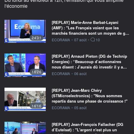
l'économie
[REPLAY] Marie-Anne Barbat-Layani
(AMF) : "Les Français voient que les
marchés financiers sont un moyen de g…
24'31
information fournie par
ECORAMA
•
07 août
•
10
[REPLAY] Arnaud Pieton (DG de Technip
Energies) : “Beaucoup d’actionnaires
nous disent : J’aurais dû investir il y a…
16'26
information fournie par
ECORAMA
•
06 août
[REPLAY] Jean-Marc Chéry
(STMicroelectronics) : "Nous sommes
repartis dans une phase de croissance !"
16'16
information fournie par
ECORAMA
•
05 août
[REPLAY] Jean-François Fallacher (DG
d’Eutelsat) : "L'argent n'est plus un