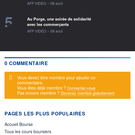
information fournie par
AFP VIDEO
•
08 août
5
Au Porge, une soirée de solidarité
avec les commerçants
information fournie par
AFP VIDEO
•
08 août
0 COMMENTAIRE
Message d'alerte
Vous devez être membre pour ajouter un
commentaire.
Vous êtes déjà membre ?
Connectez-vous
Pas encore membre ?
Devenez membre gratuitement
PAGES LES PLUS POPULAIRES
Accueil Bourse
Tous les cours boursiers