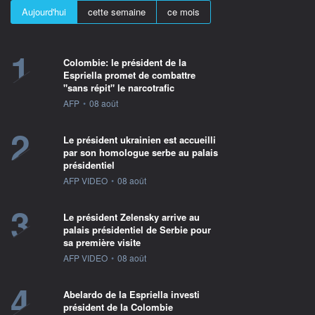
Aujourd'hui
cette semaine
ce mois
1
Colombie: le président de la
Espriella promet de combattre
"sans répit" le narcotrafic
information fournie par
AFP
•
08 août
2
Le président ukrainien est accueilli
par son homologue serbe au palais
présidentiel
information fournie par
AFP VIDEO
•
08 août
3
Le président Zelensky arrive au
palais présidentiel de Serbie pour
sa première visite
information fournie par
AFP VIDEO
•
08 août
4
Abelardo de la Espriella investi
président de la Colombie