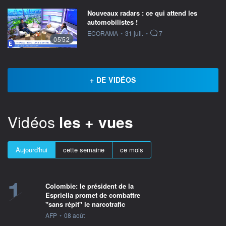
Nouveaux radars : ce qui attend les
automobilistes !
information fournie par
ECORAMA
•
31 juil.
•
7
05'52
+ DE VIDÉOS
Vidéos
les + vues
Aujourd'hui
cette semaine
ce mois
1
Colombie: le président de la
Espriella promet de combattre
"sans répit" le narcotrafic
information fournie par
AFP
•
08 août