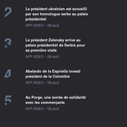
2
Le président ukrainien est accueilli
par son homologue serbe au palais
présidentiel
information fournie par
AFP VIDEO
•
08 août
3
Le président Zelensky arrive au
palais présidentiel de Serbie pour
sa première visite
information fournie par
AFP VIDEO
•
08 août
4
Abelardo de la Espriella investi
président de la Colombie
information fournie par
AFP VIDEO
•
08 août
5
Au Porge, une soirée de solidarité
avec les commerçants
information fournie par
AFP VIDEO
•
08 août