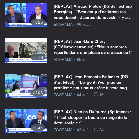
[REPLAY] Arnaud Pieton (DG de Technip
Energies) : “Beaucoup d’actionnaires
nous disent : J’aurais dû investir il y a…
16'26
information fournie par
ECORAMA
•
06 août
[REPLAY] Jean-Marc Chéry
(STMicroelectronics) : "Nous sommes
repartis dans une phase de croissance !"
16'16
information fournie par
ECORAMA
•
05 août
[REPLAY] Jean-François Fallacher (DG
d’Eutelsat) : "L'argent n'est plus un
problème pour nous grâce à cette aug…
22'03
information fournie par
ECORAMA
•
04 août
•
16
[REPLAY] Nicolas Dufourcq (Bpifrance) :
"Il faut stopper la boule de neige de la
dette sociale !"
19'41
information fournie par
ECORAMA
•
03 août
•
34