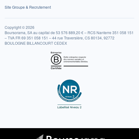
Site Groupe & Recrutement
Copyright © 2026
Boursorama, SA au capital de 53 576 889,20 € – RCS Nanterre 351 058 151
– TVA FR 69 351 058 151 – 44 rue Traversière, CS 80134, 92772
BOULOGNE BILLANCOURT CEDEX