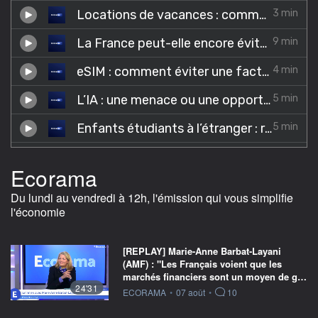
Ecorama
Du lundi au vendredi à 12h, l'émission qui vous simplifie
l'économie
[REPLAY] Marie-Anne Barbat-Layani
(AMF) : "Les Français voient que les
marchés financiers sont un moyen de g…
24'31
information fournie par
ECORAMA
•
07 août
•
10