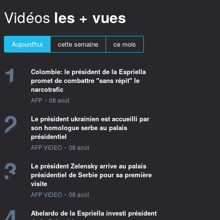
Vidéos
les + vues
Aujourd'hui
cette semaine
ce mois
1
Colombie: le président de la Espriella
promet de combattre "sans répit" le
narcotrafic
information fournie par
AFP
•
08 août
2
Le président ukrainien est accueilli par
son homologue serbe au palais
présidentiel
information fournie par
AFP VIDEO
•
08 août
3
Le président Zelensky arrive au palais
présidentiel de Serbie pour sa première
visite
information fournie par
AFP VIDEO
•
08 août
4
Abelardo de la Espriella investi président