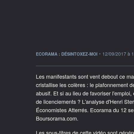
information fournie par
•
12/09/2017 à 
ECORAMA : DÉSINTOXEZ-MOI
Les manifestants sont vent debout ce mard
cristallise les colères : le plafonnement
abusif. Et si au lieu de favoriser l'emploi
de licenciements ? L'analyse d'Henri St
Économistes Atterrés. Ecorama du 12 se
Boursorama.com.
Les sous-titres de cette vidéo sont géné