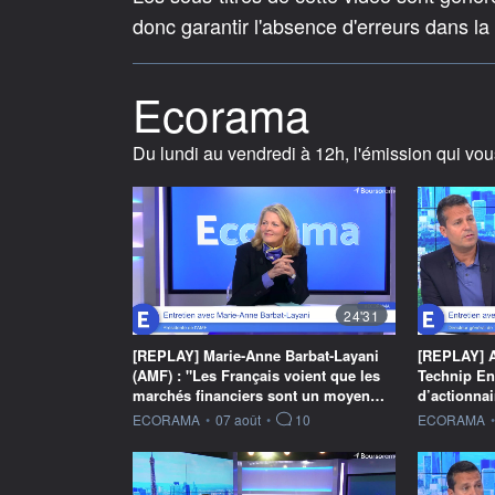
donc garantir l'absence d'erreurs dans la
Ecorama
Du lundi au vendredi à 12h, l'émission qui vou
24'31
[REPLAY] Marie-Anne Barbat-Layani
[REPLAY] A
(AMF) : "Les Français voient que les
Technip En
marchés financiers sont un moyen…
d’actionnai
information fournie par
information f
ECORAMA
•
07 août
•
10
ECORAMA
•