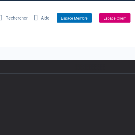
Rechercher
Aide
Espace Membre
Espace Client