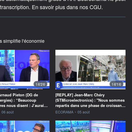
 transcription. En savoir plus dans nos CGU.
s simplifie l'économie
16'26
16'16
rnaud Pieton (DG de
[REPLAY] Jean-Marc Chéry
ergies) : “Beaucoup
(STMicroelectronics) : "Nous sommes
res nous disent : J’aurai…
repartis dans une phase de croissan…
ournie par
information fournie par
06 août
ECORAMA
•
05 août