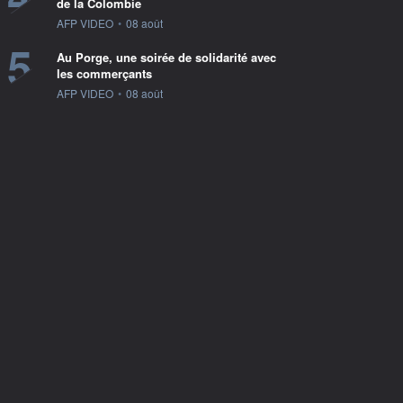
de la Colombie
information fournie par
AFP VIDEO
•
08 août
5
Au Porge, une soirée de solidarité avec
les commerçants
information fournie par
AFP VIDEO
•
08 août