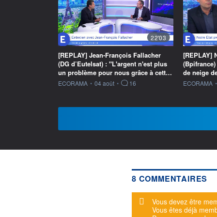
22'03
[REPLAY] Jean-François Fallacher
[REPLAY] N
(DG d’Eutelsat) : "L'argent n'est plus
(Bpifrance) 
un problème pour nous grâce à cett…
de neige de
information fournie par
information f
ECORAMA
•
04 août
•
16
ECORAMA
•
8 COMMENTAIRES
Message d'alerte
Vous devez être mem
Vous êtes déjà mem