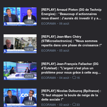
[REPLAY] Arnaud Pieton (DG de Technip
Energies) : “Beaucoup d’actionnaires
nous disent : J’aurais dû investir il y a…
16'26
information fournie par
ECORAMA
•
06 août
[REPLAY] Jean-Marc Chéry
(STMicroelectronics) : "Nous sommes
repartis dans une phase de croissance !"
16'16
information fournie par
ECORAMA
•
05 août
[REPLAY] Jean-François Fallacher (DG
d’Eutelsat) : "L'argent n'est plus un
problème pour nous grâce à cette aug…
22'03
information fournie par
ECORAMA
•
04 août
•
16
[REPLAY] Nicolas Dufourcq (Bpifrance) :
"Il faut stopper la boule de neige de la
dette sociale !"
19'41
information fournie par
ECORAMA
•
03 août
•
33