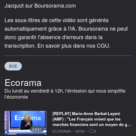
Jacquot sur Boursorama.com
Les sous-titres de cette vidéo sont générés
automatiquement grâce à l'IA. Boursorama ne peut
donc garantir l'absence d'erreurs dans la
transcription. En savoir plus dans nos CGU.
BCE
Ecorama
Du lundi au vendredi à 12h, l'émission qui vous simplifie
l'économie
[REPLAY] Marie-Anne Barbat-Layani
(AMF) : "Les Français voient que les
marchés financiers sont un moyen de g…
24'31
information fournie par
ECORAMA
•
09:00
•
9