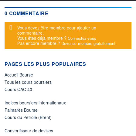
0 COMMENTAIRE
Message d'alerte
Vous devez être membre pour ajouter un
commentaire.
Vous êtes déjà membre ?
Connectez-vous
Pas encore membre ?
Devenez membre gratuitement
PAGES LES PLUS POPULAIRES
Accueil Bourse
Tous les cours boursiers
Cours CAC 40
Indices boursiers internationaux
Palmarès Bourse
Cours du Pétrole (Brent)
Convertisseur de devises