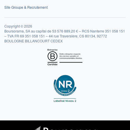
Site Groupe & Recrutement
Copyright © 2026
Boursorama, SA au capital de 53 576 889,20 € – RCS Nanterre 351 058 151
– TVA FR 69 351 058 151 – 44 rue Traversière, CS 80134, 92772
BOULOGNE BILLANCOURT CEDEX