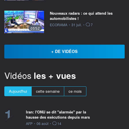
Nouveaux radars : ce qui attend les
automobilistes !
information fournie par
ECORAMA
•
31 juil.
•
7
05'52
+ DE VIDÉOS
Vidéos
les + vues
Aujourd'hui
cette semaine
ce mois
1
Iran: l'ONU se dit "alarmée" par la
hausse des exécutions depuis mars
information fournie par
AFP
•
06 août
•
14