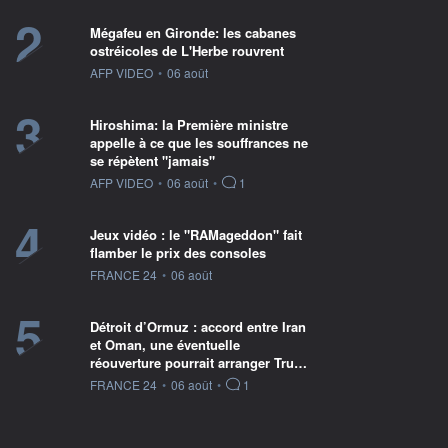
2
Mégafeu en Gironde: les cabanes
ostréicoles de L'Herbe rouvrent
information fournie par
AFP VIDEO
•
06 août
3
Hiroshima: la Première ministre
appelle à ce que les souffrances ne
se répètent "jamais"
information fournie par
AFP VIDEO
•
06 août
•
1
4
Jeux vidéo : le "RAMageddon" fait
flamber le prix des consoles
information fournie par
FRANCE 24
•
06 août
5
Détroit d’Ormuz : accord entre Iran
et Oman, une éventuelle
réouverture pourrait arranger Tru…
information fournie par
FRANCE 24
•
06 août
•
1