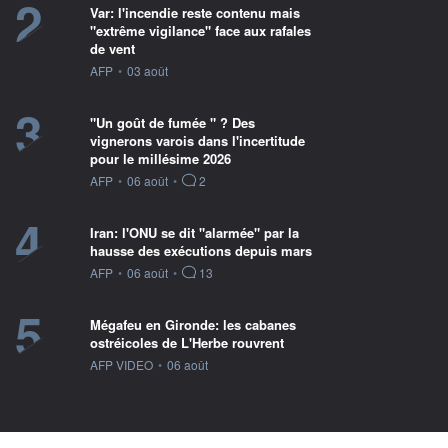
2
Var: l'incendie reste contenu mais
"extrême vigilance" face aux rafales
de vent
information fournie par
AFP
•
03 août
3
"Un goût de fumée " ? Des
vignerons varois dans l'incertitude
pour le millésime 2026
information fournie par
AFP
•
06 août
•
2
4
Iran: l'ONU se dit "alarmée" par la
hausse des exécutions depuis mars
information fournie par
AFP
•
06 août
•
13
5
Mégafeu en Gironde: les cabanes
ostréicoles de L'Herbe rouvrent
information fournie par
AFP VIDEO
•
06 août