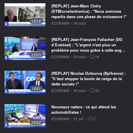
[REPLAY] Jean-Marc Chéry
(STMicroelectronics) : "Nous sommes
repartis dans une phase de croissance !"
16'16
information fournie par
ECORAMA
•
05 août
[REPLAY] Jean-François Fallacher (DG
d’Eutelsat) : "L'argent n'est plus un
problème pour nous grâce à cette aug…
22'03
information fournie par
ECORAMA
•
04 août
•
16
[REPLAY] Nicolas Dufourcq (Bpifrance) :
"Il faut stopper la boule de neige de la
dette sociale !"
19'41
information fournie par
ECORAMA
•
03 août
•
33
Nouveaux radars : ce qui attend les
automobilistes !
information fournie par
ECORAMA
•
31 juil.
•
7
05'52