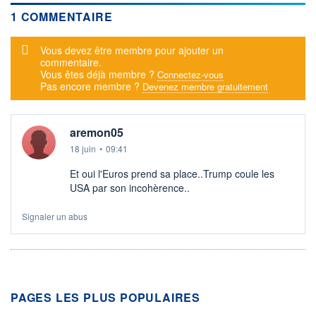
1 COMMENTAIRE
Message d'alerte
Vous devez être membre pour ajouter un
commentaire.
Vous êtes déjà membre ?
Connectez-vous
Pas encore membre ?
Devenez membre gratuitement
aremon05
18 juin
•
09:41
Et oui l'Euros prend sa place..Trump coule les
USA par son incohèrence..
Signaler un abus
PAGES LES PLUS POPULAIRES