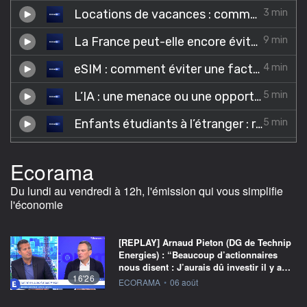
Ecorama
Du lundi au vendredi à 12h, l'émission qui vous simplifie
l'économie
[REPLAY] Arnaud Pieton (DG de Technip
Energies) : “Beaucoup d’actionnaires
nous disent : J’aurais dû investir il y a…
16'26
information fournie par
ECORAMA
•
06 août