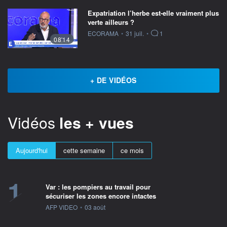
Expatriation l’herbe est-elle vraiment plus
verte ailleurs ?
information fournie par
ECORAMA
•
31 juil.
•
1
08'14
+ DE VIDÉOS
Vidéos
les + vues
Aujourd'hui
cette semaine
ce mois
1
Var : les pompiers au travail pour
sécuriser les zones encore intactes
information fournie par
AFP VIDEO
•
03 août