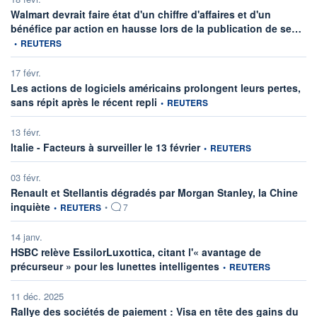
Walmart devrait faire état d'un chiffre d'affaires et d'un
info
bénéfice par action en hausse lors de la publication de se…
•
REUTERS
17 févr.
Les actions de logiciels américains prolongent leurs pertes,
information fournie par
sans répit après le récent repli
•
REUTERS
13 févr.
information fournie par
Italie - Facteurs à surveiller le 13 février
•
REUTERS
03 févr.
Renault et Stellantis dégradés par Morgan Stanley, la Chine
information fournie par
inquiète
•
REUTERS
•
7
14 janv.
HSBC relève EssilorLuxottica, citant l'« avantage de
information fournie par
précurseur » pour les lunettes intelligentes
•
REUTERS
11 déc. 2025
Rallye des sociétés de paiement : Visa en tête des gains du