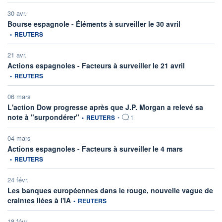
30 avr.
information fou
Bourse espagnole - Éléments à surveiller le 30 avril
•
REUTERS
21 avr.
information fo
Actions espagnoles - Facteurs à surveiller le 21 avril
•
REUTERS
06 mars
L'action Dow progresse après que J.P. Morgan a relevé sa
information fournie par
note à "surpondérer"
•
REUTERS
•
1
04 mars
information fo
Actions espagnoles - Facteurs à surveiller le 4 mars
•
REUTERS
24 févr.
Les banques européennes dans le rouge, nouvelle vague de
information fournie par
craintes liées à l'IA
•
REUTERS
18 févr.