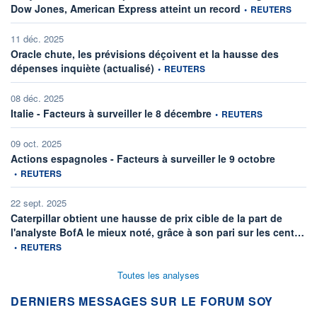
information fournie 
Dow Jones, American Express atteint un record
•
REUTERS
11 déc. 2025
Oracle chute, les prévisions déçoivent et la hausse des
information fournie par
dépenses inquiète (actualisé)
•
REUTERS
08 déc. 2025
information fournie par
Italie - Facteurs à surveiller le 8 décembre
•
REUTERS
09 oct. 2025
information
Actions espagnoles - Facteurs à surveiller le 9 octobre
•
REUTERS
22 sept. 2025
Caterpillar obtient une hausse de prix cible de la part de
inf
l'analyste BofA le mieux noté, grâce à son pari sur les cent…
•
REUTERS
Toutes les analyses
DERNIERS MESSAGES SUR LE FORUM SOY