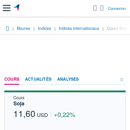
Menu
Connexion
Bourse
Indices
Indices internationaux
Cours Soja
COURS
ACTUALITÉS
ANALYSES
Cours
PRODUITS DE BOURSE
Soja
FORUM
11,60
+0,22%
USD
HISTORIQUE