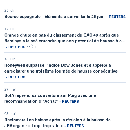
25 juin
information four
Bourse espagnole - Éléments à surveiller le 25 juin
•
REUTERS
17 juin
Orange chute en bas du classement du CAC 40 après que
in
Barclays a laissé entendre que son potentiel de hausse à c…
•
REUTERS
•
1
15 juin
Honeywell surpasse l'indice Dow Jones et s'apprête à
informat
enregistrer une troisième journée de hausse consécutive
•
REUTERS
27 mai
BofA reprend sa couverture sur Puig avec une
information fournie par
recommandation d’“Achat”
•
REUTERS
08 mai
Rheinmetall en baisse après la révision à la baisse de
information fournie par
JPMorgan : « Trop, trop vite »
•
REUTERS