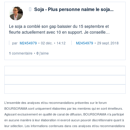
Soja - Plus personne naime le soja...
Le soja a comblé son gap baissier du 15 septembre et
fleurte actuellement avec 10 en support. Je conseille
dattendre un retour sous 10 pour re-shorter le soja. Objectif
par
M2454979
•
02 déc.
•
14:12
M2454979
•
29 sept. 2018
1 : retour sur les derniers pl ...
1
commentaire
•
0
j'aime
L'ensemble des analyses et/ou recommandations présentes sur le forum
BOURSORAMA sont uniquement élaborées par les membres qui en sont émetteurs.
Agissant exclusivement en qualité de canal de diffusion, BOURSORAMA n'a participé
en aucune manière à leur élaboration ni exercé aucun pouvoir discrétionnaire quant à
leur sélection. Les informations contenues dans ces analyses et/ou recommandations