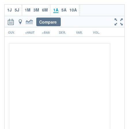
1J
5J
1M
3M
6M
1A
5A
10A
Compare
r
OUV.
+HAUT
+BAS
DER.
VAR.
VOL.