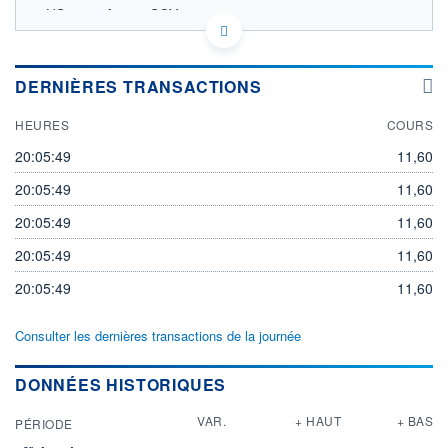
US12492A1079 SOY
CBOT DONNÉES TEMPS DIFFÉRÉ
Politique d'exécution
DERNIÈRES TRANSACTIONS
11,70
HEURES
COURS
11,65
20:05:49
11,60
11,60
20:05:49
11,60
11,55
11h13
16h22
20:05:49
11,60
OUVERTURE
CLÔTURE VEILLE
20:05:49
11,60
11,66
11,58
20:05:49
11,60
+ HAUT
+ BAS
11,66
11,58
Consulter les dernières transactions de la journée
+HAUT 1ER
+BAS 1ER
JANVIER
JANVIER
12,51
10,22
DONNÉES HISTORIQUES
VOLUME
DERNIER ÉCHANGE
0
08.08.26 / 20:05:49
VAR.
+ HAUT
+ BAS
PÉRIODE