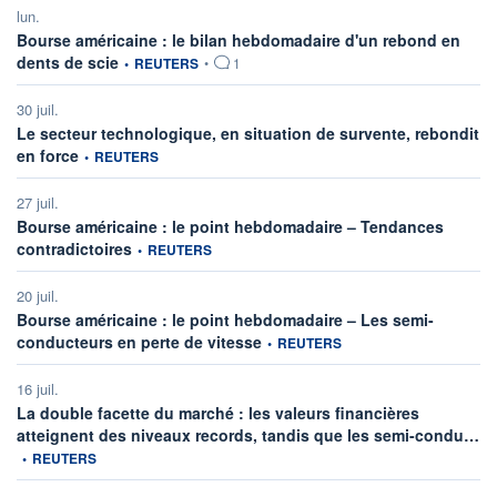
lun.
Bourse américaine : le bilan hebdomadaire d'un rebond en
information fournie par
dents de scie
•
REUTERS
•
1
30 juil.
Le secteur technologique, en situation de survente, rebondit
information fournie par
en force
•
REUTERS
27 juil.
Bourse américaine : le point hebdomadaire – Tendances
information fournie par
contradictoires
•
REUTERS
20 juil.
Bourse américaine : le point hebdomadaire – Les semi-
information fournie par
conducteurs en perte de vitesse
•
REUTERS
16 juil.
La double facette du marché : les valeurs financières
inf
atteignent des niveaux records, tandis que les semi-condu…
•
REUTERS