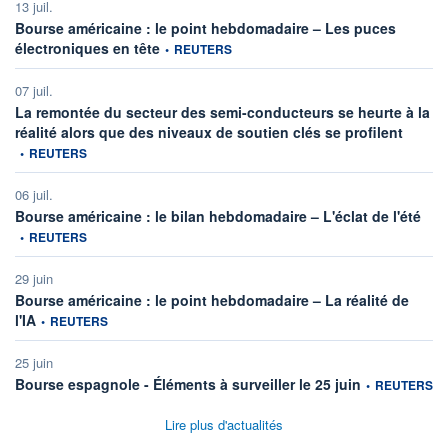
13 juil.
Bourse américaine : le point hebdomadaire – Les puces
information fournie par
électroniques en tête
•
REUTERS
07 juil.
La remontée du secteur des semi-conducteurs se heurte à la
informat
réalité alors que des niveaux de soutien clés se profilent
•
REUTERS
06 juil.
infor
Bourse américaine : le bilan hebdomadaire – L'éclat de l'été
•
REUTERS
29 juin
Bourse américaine : le point hebdomadaire – La réalité de
information fournie par
l'IA
•
REUTERS
25 juin
information four
Bourse espagnole - Éléments à surveiller le 25 juin
•
REUTERS
Lire plus d'actualités